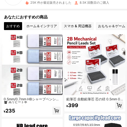
25K 件が最近販売されました
8.5K 回数目のご購入
1.4K フォロワー
4.92
あなたにおすすめの商品
おすすめ
ホーム＆インテリア
スマホ & 周辺機器
おもちゃ＆ゲーム
1.4K フォロワー
4.92
1.4K フォロワー
4.92
1.4K フォロワー
4.92
1.4K フォロワー
4.92
#9 ベストセラー
に ペンリフィル
高リピート率
0.5mm/0.7mm HBシャープペンシル
鉛筆芯 自動鉛筆芯 芯の径 0.5mm 0.7
1.4K フォロワー
4.92
替芯 100本パック、高耐久性、折れ
mm 0.9mm 2b硬度 60mm 向け アー
#9 ベストセラー
#9 ベストセラー
に ペンリフィル
に ペンリフィル
399
¥
にくい、描画、学生用
ト・デッサン用 リフィル交換芯 70
高リピート率
高リピート率
235
0/1000本(2缶入り) 文房具
¥
#9 ベストセラー
に ペンリフィル
1.4K フォロワー
4.92
高リピート率