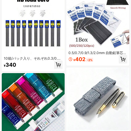
1.4K フォロワー
4.92
0.5/0.7/0.9/1.3/2.0mm 自動鉛筆芯、
500/250/120/箱 スムーズな書き心
402
10箱/パック入り、それぞれ0.3/0.5/
¥
-2%
地、90mm メカニカル鉛筆芯 描画と
0.7/0.9/1.3mmのHBえんぴつ芯が含
340
筆記ツール用、新学期
¥
まれています。メカニカル/オートマ
チックペンシルの交換用品。文房具
用の芯線の供給。書く、描く、スケ
ッチするなどの細かい作業に適して
います。