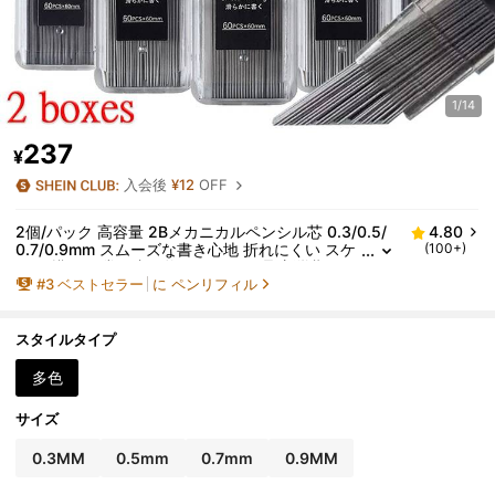
1/14
237
¥
入会後
¥12
OFF
2個/パック 高容量 2Bメカニカルペンシル芯 0.3/0.5/
4.80
0.7/0.9mm スムーズな書き心地 折れにくい スケ
(100+)
ッチ 描画 日常の書き物 オフィス用品 新学期
#
3
ベストセラー
に ペンリフィル
スタイルタイプ
多色
サイズ
0.3MM
0.5mm
0.7mm
0.9MM