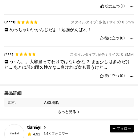
役に立つ
(1)
u***0
スタイルタイプ: 多色 / サイズ: 0.5mm
めっちゃいいかんじだよ！勉強がんばれ！
役に立つ
(0)
i***1
スタイルタイプ: 多色 / サイズ: 0.3MM
う~ん。。大容量ってわけではないかな？
まぁ少しは多めだけ
ど…
あとは芯の耐久性かな…良ければ次も買うけど…
役に立つ
(0)
製品詳細
1.4K フォロワー
4.92
素材:
ABS樹脂
もっと見る
1.4K フォロワー
4.92
tian&yi
フォロー
1.4K フォロワー
4.92
e***u
は
1日前
に購入しました