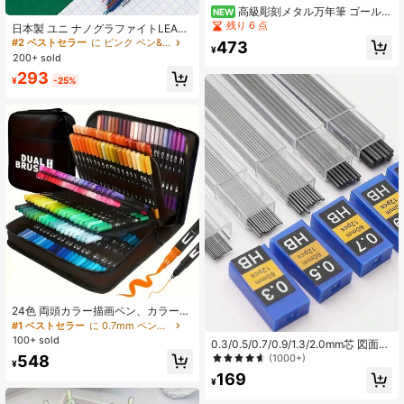
高級彫刻メタル万年筆 ゴールド
NEW
ペン先 サインペン デニム生地ペンケ
残り 6 点
日本製 ユニ ナノグラファイトLEAD
ース付き ビジネスオフィス用 筆記ギ
CORE 202NDC 有色 シャープペンシ
#2 ベストセラー
に ピンク ペン&リフィル
473
フト
¥
ル替え芯 0.5mm 学生 文房具 学校用
200+ sold
品 入学準備
293
¥
-25%
24色 両頭カラー描画ペン、カラーフ
ァインラインペン - 多機能描画ツー
#1 ベストセラー
に 0.7mm ペン&リフィル
ル、スケッチ/アウトライントレース/
100+ sold
0.3/0.5/0.7/0.9/1.3/2.0mm芯 図面用
書道に適しています - 高精度アート
自動鉛筆替え芯 1箱入り HB樹脂 メカ
(1000+)
548
用品、24色 両頭描画ペン、カラーマ
¥
ニカルペンシル 補充芯 金属芯 0.5/0.
ーカーセット、アーティストとカラ
169
7/0.9/1.3/2.0mm メカニカルペンシ
¥
ーリングに適しています、水彩ペン
ル替え芯 製図、デザイン、図面用
はペインティングと落書きに適して