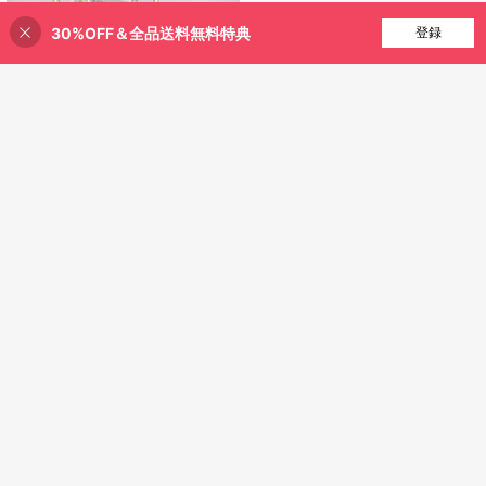
います、ファインチップペンはDIYフ
ォトアルバム、ブラックカード、コ
30%OFF＆全品送料無料特典
買い物かごに追加
登録
ラージュ、クラフト、セラミック
ス、石、ガラス、誕生日ギフト、ク
リスマス、ハロウィン、新年ギフ
ト、友人ギフト、イースターギフト
に適しています!
1/5本/セット 伸縮式ボールペ
NEW
ン、ランダムな花柄ペン先、滑らか
残り 3 点
な書き心地のニュートラルインクペ
378
ン、学生、試験、オフィス、日常使
¥
-13%
用に適しています、文房具 (ブラッ
¥47 節約
ク)
1-20本 速乾性液体インクペン、サイ
ンペン、黒/青インク/0.5mmラウン
121
¥
-28%
ドチップ、学校/オフィスに必需品、
新学期必需品