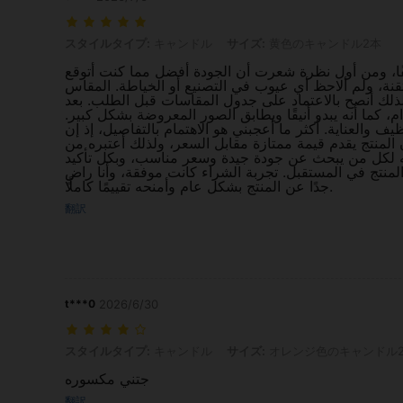
スタイルタイプ: キャンドル, サイズ: 黄色のキャンドル2本
スタイルタイプ:
キャンドル
サイズ:
黄色のキャンドル2本
يفًا، ومن أول نظرة شعرت أن الجودة أفضل مما كنت أتوقع
قنة، ولم ألاحظ أي عيوب في التصنيع أو الخياطة. المقاس
ذلك أنصح بالاعتماد على جدول المقاسات قبل الطلب. بعد
، كما أنه يبدو أنيقًا ويطابق الصور المعروضة بشكل كبير
يف والعناية. أكثر ما أعجبني هو الاهتمام بالتفاصيل، إذ إن
 المنتج يقدم قيمة ممتازة مقابل السعر، ولذلك أعتبره من
به لكل من يبحث عن جودة جيدة وسعر مناسب، وبكل تأكيد
نتج في المستقبل. تجربة الشراء كانت موفقة، وأنا راضٍ
جدًا عن المنتج بشكل عام وأمنحه تقييمًا كاملًا.
翻訳
t***0
2026/6/30
スタイルタイプ: キャンドル, サイズ: オレンジ色のキャンドル2本
スタイルタイプ:
キャンドル
サイズ:
オレンジ色のキャンドル
جتني مكسوره
翻訳