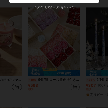
ログインしてクーポンをチェック
¥136 節約
ディング記念品、ホリデーホームデコレーションに適しています、アロマテラピーキャンドル、リラックス、入浴、ヨガに適しています、ウェディングギフト、写真撮影の小道具、装飾的な背景、心のこもった、入浴、ヨガ、ウェディング記念品調達商品
9個/箱 ローズ型香り付きキャンドル 3D牡丹キャンドル、ホームデコレーション、パーティー集会、テーブルトップ装飾、ホリデーギフト、ディナー、バンケット/パーティー、リラクゼーション/瞑想、アンビエントライティング、女性へのギフト、ウェディングの記念品に適しています
2/1個 青と白のパターン柄 ロングスティックキャンドル、9.84インチ ヴィンテージ
-19%
-23%
¥563
¥307
100+ s
概算
概算
高リピート