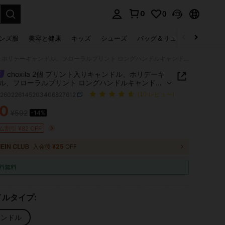
0
0
select.
ンズ服
美容と健康
キッズ
シューズ
バッグ＆リュック
下着＆
choxila 2個 プリント入りキャンドル、ホリデーキャンドル、フローラルプリント ロングハンドルキャンドル、ロマンチックなヨーロッパ製 無煙無臭キャンドル、結婚式、誕生日パーティー、ロマンチックディナー、ホームデコレーション、ラマダンギフトに適しています
choxila 2個 プリント入りキャンドル、ホリデーキ
ル、フローラルプリント ロングハンドルキャンド
マンチックなヨーロッパ製 無煙無臭キャンドル、結
h260226145203406827612
(10 レビュー)
誕生日パーティー、ロマンチックディナー、ホーム
0
ーション、ラマダンギフトに適しています
¥592
-14%
ICE AND AVAILABILITY
割引 ¥82 OFF
入会後
¥25
OFF
料無料
ルタイプ:
ャンドル