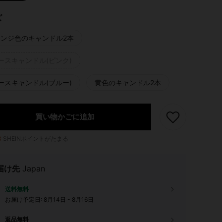
ズ
レンジ色のキャンドル2本
ースキャンドル(ピンク)
ースキャンドル(ブルー)
黄色のキャンドル2本
買い物かごに追加
3
SHEINポイントがたまる
届け先
Japan
送料無料
お届け予定日:
8月14日 - 8月16日
返品無料