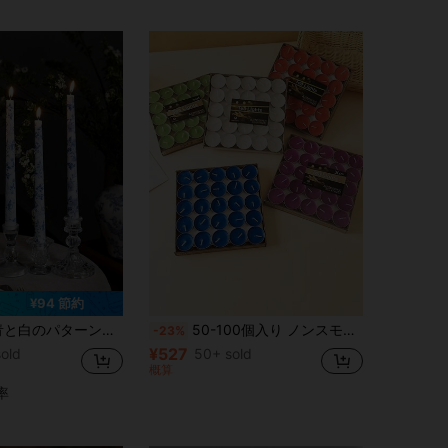
¥94 節約
パターン テーブルキャンドル装飾、中国風フラワー ロングスティックキャンドル、結婚式、宴会、ホームデコレーション、パーティー装飾に適したロングスティックキャンドル、友人へのギフトとして
50-100個入り ノンスモーク ティーライトキャンドル ロマンチック バースデー プロポーズ お見合い ラウンド アロマテラピー ホテル ホーム 湯煎ワックス シール ヒーター ハロウィン スプーキー 秋 祭り クリスマス 冬 祝祭 部屋の装飾 ギフト
-23%
¥527
old
50+ sold
概算
率