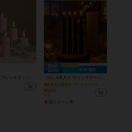
¥116 節約
ン、ウェディング、ウェディングデコレーション、パーティー、ロマンチックな雰囲気作りに最適な無煙アロマセラピー | フォトプロップス、ギフトアイデア、プレミアムソイキャンドル
4本入り 10インチテーパーキャンドル - 滴りなし、無煙、無香料 - 結婚式、ディナー、クリスマスに適しています
-18%
ポールキャンドル
#2 ベストセラー
¥545
概算
高リピート率