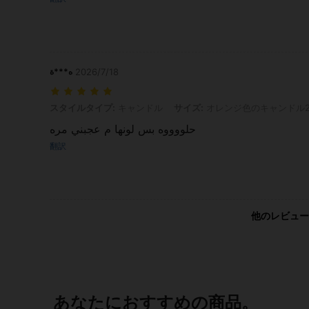
ه***ة
2026/7/18
スタイルタイプ: キャンドル, サイズ: オレンジ色のキャンドル2本
スタイルタイプ:
キャンドル
サイズ:
オレンジ色のキャンドル
حلووووه بس لونها م عجبني مره
翻訳
他のレビュー
あなたにおすすめの商品。