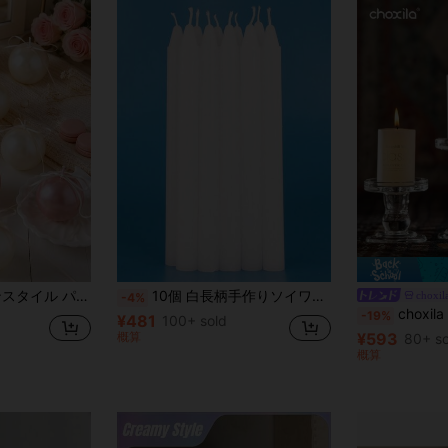
ギフト、ディナー、バンケット/パーティー、リラックス/瞑想、ムードライティング、感謝祭、クリスマス、ハロウィンに適しています
10個 白長柄手作りソイワックスキャンドル、無臭無煙、非常用照明として使用可能、1本6時間燃焼、カップルのレストラン、ダイニングテーブル、パーティー会場、ロマンチックディナー、ホームデコレーション、誕生日パーティー、記念品、誕生日キャンドル、ラマダンに適しています
choxil
-4%
choxila 1個 ガラスキャンドルホルダー クリア
-19%
¥481
100+ sold
概算
¥593
80+ so
概算