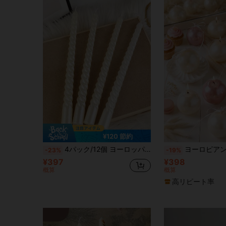
¥120 節約
4パック/12個 ヨーロッパ風 ロングハンドル スパイラルキャンドルホルダー、バレンタインデーギフト 雰囲気キャンドル、ロマンチックなキャンドルライトディナー装飾 結婚式 誕生日キャンドル
ヨーロピアンスタイル パール調 無炎キャンドル、ホームデコレーション、ウェディング、パーティー、ダイニングテーブルの装飾、ホリデー
-23%
-19%
¥397
¥398
概算
概算
高リピート率