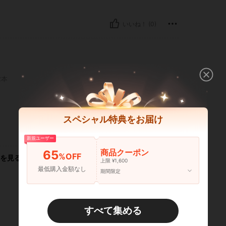
いいね！ (0)
2本
スペシャル特典をお届け
いいね！ (1)
新規ユーザー
商品クーポン
65
%OFF
を見る
上限 ¥1,600
最低購入金額なし
期間限定
すべて集める