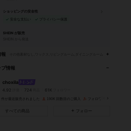
ショッピングの安全性
安全な支払い
プライバシー保護
SHEIN が販売
SHEIN から発送
4.92
724
61K
情報
その他素材なし,ワックス,リビングルーム,ダイニングルーム
ップ情報
4.92
724
61K
choxila
4.92
724
61K
評価
商品
フォロワー
u***k
は
1日前
に購入しました
0K 件が最近販売されました
190K 回数目のご購入
フォロワー数急増 16%
4.92
724
61K
すべての商品
フォロー
4.92
724
61K