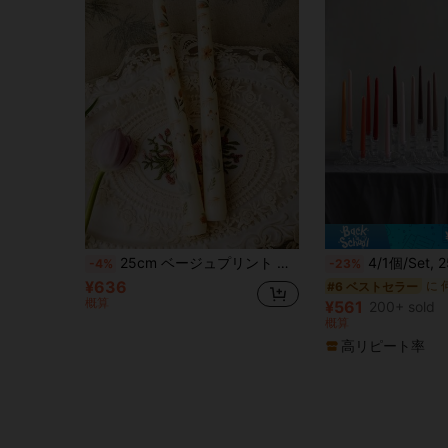
25cm ベージュプリント ワックスキャンドル 結婚式用
4/1個/Set, 25cmロングポール グラデーションカラー 無煙キャンドル 4本入りボックス, ホリデーキャンドル, キャンドルライトディナー
-4%
-23%
¥636
#6 ベストセラー
概算
¥561
200+ sold
概算
高リピート率