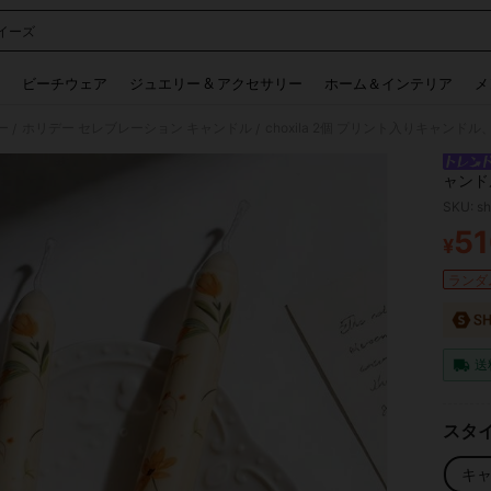
イーズ
 and down arrow keys to navigate search 検索履歴 and 人気ワード. Press Enter to 
ビーチウェア
ジュエリー & アクセサリー
ホーム＆インテリア
メ
ー
ホリデー セレブレーション キャンドル
/
/
ャンド
ル、ロ
SKU: s
婚式、
51
デコレ
¥
PR
ランダム
送
スタイ
キ