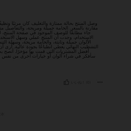
وصل المنتج بحالة ممتازة والتغليف كان مرتبًا ونظ
مقارنة بالسعر. الخامة جميلة ومريحة، والتفاصيل مت
جاء مطابقًا للوصف الموجود في صفحة المنتج، ل
الاستخدام، وجدت أن المنتج عملي وسهل الاستخدام.
الألوان جميلة وثابتة، والخامة مريحة، وسهلة التنظ
التشطيب النهائي يعطي انطباعًا بجودة عالية. أرى أن
أفضل المشتريات التي قمت بها مؤخرًا. أنصح 
سأفكر في شراء ألوان أو خيارات أخرى من نفس الم
いいね！ (0)
2本