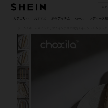
スク
Use up
カテゴリ
おすすめ
新作アイテム
セール
レディース服
ホーム
ホーム＆インテリア
インテリア雑貨
キャンドル＆ホルダ
/
/
/