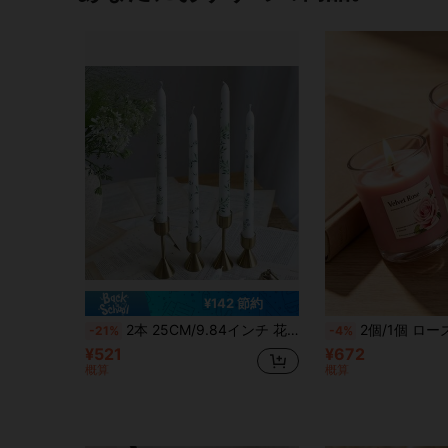
¥142 節約
2本 25CM/9.84インチ 花柄プリント ロングテーパーキャンドル、無煙無香、ウェディング 誕生日 ロマンチックディナー装飾、テーブルセンターピース、リビングルーム ホームオーナメント、通年使える雰囲気ギフト 女性向け
2個/1個 ローズ香りのキャンドル、ローズの香り、ホリデーキャンドル、ハンドメイドキャンドル、ウェディング記念品装飾、母の日、誕生日雰囲気キャンドル、大豆と蜜蝋キャンドル | シングルウィックキャンドル、多機能ホリデー装飾、電池不要、キャンドルホルダー装飾、ウェ
-21%
-4%
¥521
¥672
概算
概算