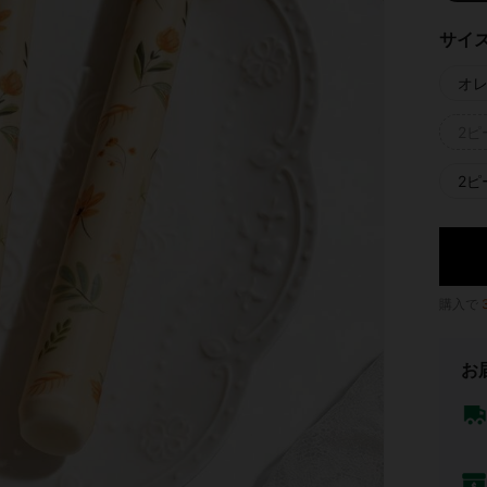
サイ
オ
2ピ
2ピ
購入で
お