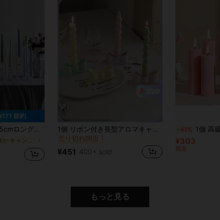
¥171 節約
に ウェディング キャンドル＆ホルダー
#1 ベストセラー
キャンドル, ホームデコレーション, バースデーキャンドル, 多色展開, 宴会パーティー ロマンチックウェディング, 会場装飾
1個 リボン付き長型アロマキャンドルホルダー、直径約2.2cmの長型キャンドル用、テーブルデコレーション、お祝いや家族集まりに、ウェディングや新築祝いのギフトに、ルームデコ、ギフト用
1個 高級フレンチヴィンテージシリンダー型香り付きキャンドル - ホームデコレーショ
-41%
売り切れ間近！
に ウェディング キャンドル＆ホルダー
に ウェディング キャンドル＆ホルダー
#1 ベストセラー
#1 ベストセラー
¥303
に 何か キャンドル
売り切れ間近！
売り切れ間近！
概算
¥451
400+ sold
に ウェディング キャンドル＆ホルダー
#1 ベストセラー
売り切れ間近！
もっと見る