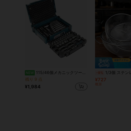
115/46個メカニックツールセット、ソケットとラチェットレンチセットを含む - クロムバナジウム鋼、1/4"ドライブと標準ソケット、ヘックスレンチ、アクセサリーと収納ボックスを含む自動車修理用
1/3個 ステンレス製メッシュ水切りボウルセット、S/M/L
NEW
-9%
残り 9 点
¥727
概算
¥1,984