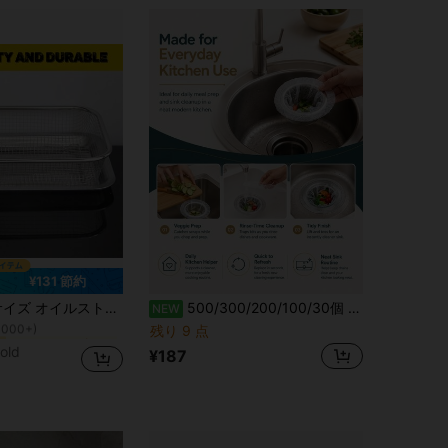
¥131 節約
に シルバー ザル・ストレーナー
ー
ルター、ミニマルデザイン、様々なシーンに対応 - 家庭用キッチン、屋外BBQ、ファーストフード店、耐久性があり掃除が簡単
500/300/200/100/30個 キッチンシンク用ゴミフィルター 野菜洗いシンク・食器洗いシンク用 家庭用フィルターネット 排水ネット 野菜ポット・プール用 清潔で漏れ防止 ポケット型・地面漏れ防止ネット
NEW
1000+)
残り 9 点
に シルバー ザル・ストレーナー
に シルバー ザル・ストレーナー
ー
ー
1000+)
1000+)
old
¥187
に シルバー ザル・ストレーナー
ー
1000+)