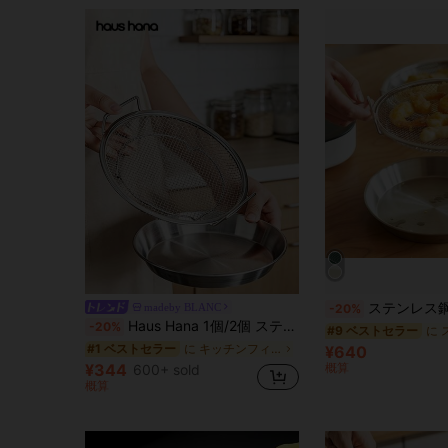
ステンレス鋼フライパンバスケットセット オイル受け皿付き - ノンスティッ
madeby BLANC
-20%
Haus Hana 1個/2個 ステンレス鋼オイルフィルタースクリーンスキマー 2つのハンドル付き、ファインメッシュ揚げ物バスケット、キッチンでオイルを濾過するためのフレーム型オイルろ過ラック、フライドポテト、チキンウィング、ドーナツ、肉球、オニオンリングを作るための円形の揚げ物バスケット、耐熱性と耐錆性、ダブルハンドル設計
-20%
#9 ベストセラー
に キッチンフィルターツールとアクセサリー
#1 ベストセラー
¥640
¥344
概算
600+ sold
概算