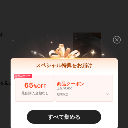
す。
スペシャル特典をお届け
いいね！ (0)
新規ユーザー
商品クーポン
を見る
65
%OFF
上限 ¥1,600
最低購入金額なし
期間限定
すべて集める