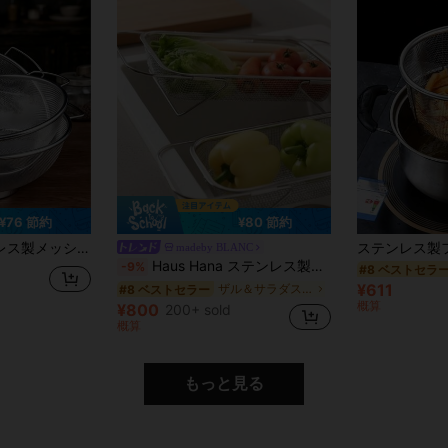
¥76 節約
¥80 節約
 3サイズ、多機能野菜&フルーツ洗浄&水切りバスケット
madeby BLANC
Haus Hana ステンレス製シンク用ドレインバスケット、伸縮式果物野菜洗浄ボウルフィルターネット、家庭用オーガナイザーラック
-9%
#8 ベストセラ
¥611
ザル＆サラダスピナー
#8 ベストセラー
概算
¥800
200+ sold
概算
もっと見る