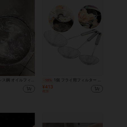
ルフィルター フライ調理用 金属製コランダー
1個 フライ用フィルター 長柄ステンレス製コランダー フレンチフライ用コランダー キッチン 揚げ物用ネットざる スプーン 食品ふるい分け器
-10%
¥413
概算