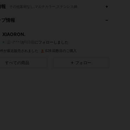
4.83
31
227
情報
その他素材なし,マルチカラー,ステンレス鋼
4.83
31
227
ップ情報
4.83
31
227
XIAORON.
l***1
が
1日前
にフォローしました
4.83
31
227
評価
商品
フォロワー
4K 件が最近販売されました
628 回数目のご購入
4.83
31
227
すべての商品
フォロー
4.83
31
227
4.83
31
227
4.83
31
227
4.83
31
227
4.83
31
227