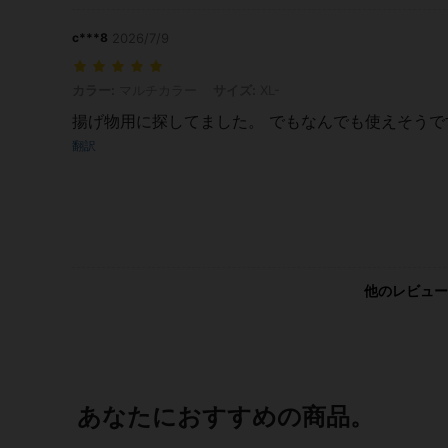
c***8
2026/7/9
カラー: マルチカラー, サイズ: XL-
カラー:
マルチカラー
サイズ:
XL-
揚げ物用に探してました。 でもなんでも使えそうで
翻訳
他のレビュー
あなたにおすすめの商品。