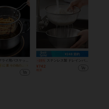
¥248 節約
ステンレス製フライ用バスケット フライパンストレーナー フォールディングバスケット ローメンバスケット フライドポテトバスケット フライパン用、オニオンリング、七面鳥チキン、ローメン、茹で野菜、揚げ餃子に最適。キッチン調理用具、バー、RV 向けガジェット、濾過バスケット、キッチンアイテム、食品、料理、キャンプ、バケーション、ビーチ、ルームデコレーション、オーガナイザー、パーティー、旅行に最適。
ステンレス製 ドレインバスケットとシンクセット 2個入り、大型フルーツメッシュバスケット、シンク、マイクロポーラス ストレーナー、野菜、果物、米の洗浄に適し、食器洗い機対応、パスタやベリー類に最適
-25%
に 夏 その他のキッチンツール
ー
¥742
概算