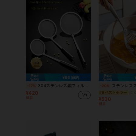
¥86 節約
304ステンレス鋼フィルターネット 1個、超微細ホームジューサーフィルター、ストレーナー、オイル残渣分離、キッチンコランダー、料理、ホームデコレーション、パスワール、夏、キッチン用品、キッチンふるい、キッチンアクセサリー、ホームシェフへの必須キッチンツールギフト、キッチン収納の省スペース、クリスマスキッチンギフトのアイデア
ステンレススチールのざるスプーン、大型フライフードスプーン、キッチン、家庭
-17%
-20%
¥420
#6 ベストセラー
概算
¥530
概算