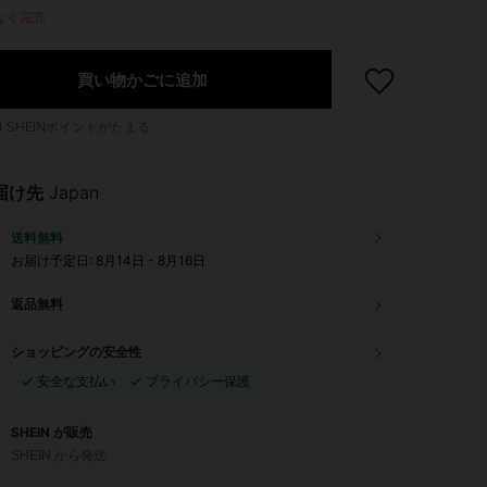
なく完売
買い物かごに追加
4
SHEINポイントがたまる
届け先
Japan
送料無料
お届け予定日:
8月14日 - 8月16日
返品無料
ショッピングの安全性
安全な支払い
プライバシー保護
SHEIN が販売
SHEIN から発送