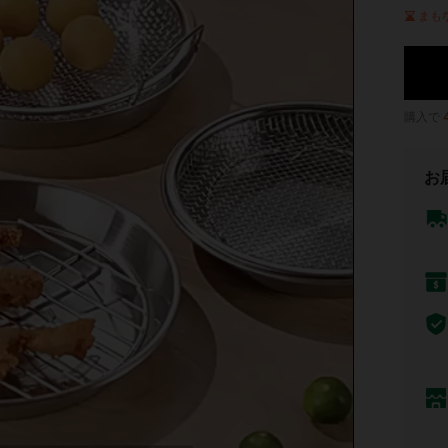
まも
購入で
お