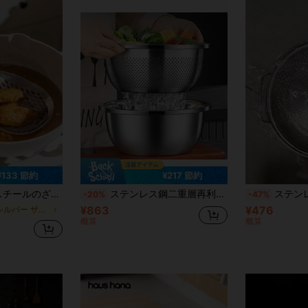
¥133 節約
¥217 節約
、たまり油フライ用のメッシュスプーン、ワンピース成形大型ラドル、パスタ用
ステンレス鋼二重層再利用可能なストレーナーバスケット 2個入り、大容量で果物や野菜の洗浄に適しています
ステンレス鋼 オイ
-20%
-47%
¥863
¥476
に シルバー ザル・ストレーナー
概算
概算