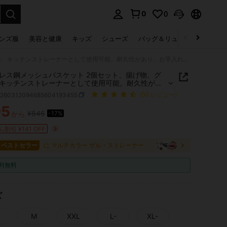
0
0
select.
ンズ服
美容と健康
キッズ
シューズ
バッグ＆リュック
下着＆
ステンレス鋼メッシュバスケット 2個セット、揚げ物、グリル、キッチンストレーナーとして使用可能。耐久性があり、お手入れが簡単。キャンプやバーベキューにも最適
レス鋼メッシュバスケット 2個セット、揚げ物、グ
キッチンストレーナーとして使用可能。耐久性があ
手入れが簡単。キャンプやバーベキューにも最適
h260312094685604193455
(50 レビュー)
05
¥846
から
-17%
ICE AND AVAILABILITY
割引 ¥141 OFF
4 ベストセラー
に マルチカラー ザル・ストレーナー
料無料
ズ
M
XXL
L-
XL-