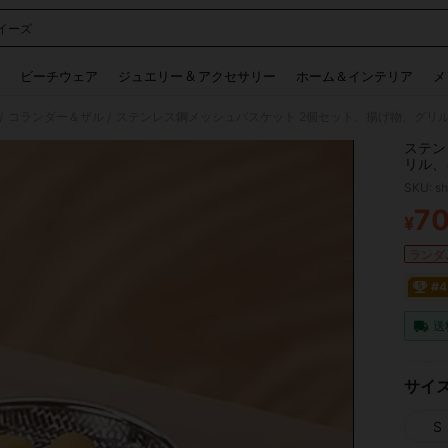
イーズ
 and down arrow keys to navigate search 検索履歴 and 人気ワード. Press Enter to 
ビーチウェア
ジュエリー & アクセサリー
ホーム＆インテリア
メ
コランダー＆ザル
/
/
ステン
リル、
り、お
SKU: s
7
¥
PR
ランダム
#
送
サイ
S