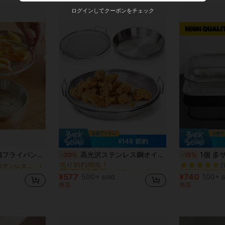
ログインしてクーポンをチェック
¥146 節約
に ステンレススチール その他のキッチンツール
#1 ベストセラー
#2 ベストセラ
ク、お手入れ簡単なキッチンストレーナー ベーキング、フライ料理、野菜に
高光沢ステンレス鋼オイルフィルタートレイ - 再利用可能な丸型ざる バスケット ヘルシーな揚げ物&グリル調理に、季節を問わずキッチンで使えるざる
1個 多サイズ オイルストレーナー、キッチンメッシュフィ
-20%
-15%
売り切れ間近！
(
に ステンレススチール ザル・ストレーナー
に ステンレススチール その他のキッチンツール
に ステンレススチール その他のキッチンツール
#1 ベストセラー
#1 ベストセラー
#2 ベストセラ
#2 ベストセラ
売り切れ間近！
売り切れ間近！
(
(
¥577
¥740
500+ sold
100+ s
に ステンレススチール その他のキッチンツール
#1 ベストセラー
#2 ベストセラ
概算
概算
売り切れ間近！
(