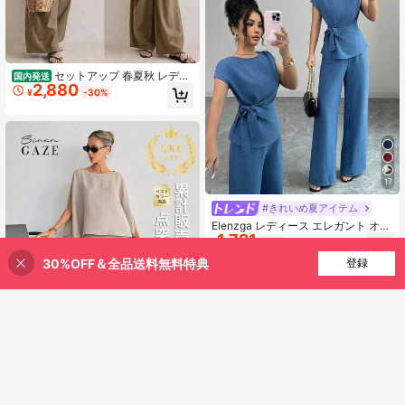
セットアップ 春夏秋 レディ
国内発送
2,880
ース UVカット ロングシャツ 半袖 パ
¥
-30%
ンツスーツ ポケット付き カジュアル
ゆったり 体型カバー 可愛い
17
#きれいめ夏アイテム
Elenzga レディース エレガント オフ
1,721
ィス向け 夏用 ブルー カジュアル ラ
¥
-21%
概算
ウンドネックシャツ ウエスト調整可
30%OFF＆全品送料無料特典
買い物かごに追加
登録
能 リボン付き ハイウエスト ワイド
1% 割引！
レッグパンツ セット 通勤 ドロップ
ショルダー
6
¥551 節約
Siren Gaze