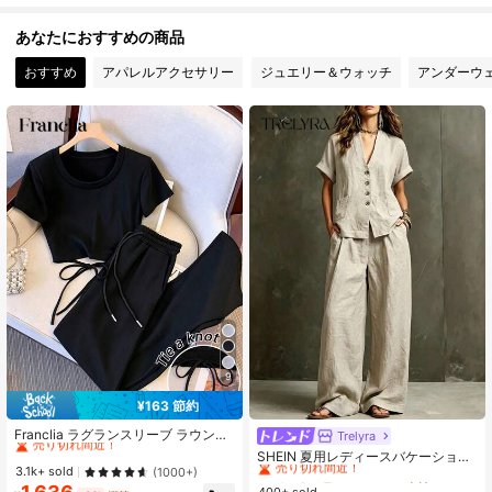
1.6M フォロワー
4.78
あなたにおすすめの商品
おすすめ
アパレルアクセサリー
ジュエリー＆ウォッチ
アンダーウ
1.6M フォロワー
4.78
1.6M フォロワー
4.78
1.6M フォロワー
4.78
1.6M フォロワー
4.78
1.6M フォロワー
4.78
9
¥163 節約
#1 ベストセラー
に ドローストリング 女性用ツーピース衣装
1.6M フォロワー
4.78
売り切れ間近！
Franclia ラグランスリーブ ラウンド
Trelyra
#1 ベストセラー
に カーキ 女性用ツーピース衣装
ネック トップス + ストレートレッグ
#1 ベストセラー
#1 ベストセラー
に ドローストリング 女性用ツーピース衣装
に ドローストリング 女性用ツーピース衣装
売り切れ間近！
SHEIN 夏用レディースバケーション
スラントポケットパンツ マッチング
売り切れ間近！
売り切れ間近！
3.1k+ sold
カジュアル通勤デイリーワーク集ま
(1000+)
#1 ベストセラー
#1 ベストセラー
に カーキ 女性用ツーピース衣装
に カーキ 女性用ツーピース衣装
セット
1.6M フォロワー
り快適ミニマリストスタイルリネン
4.78
#1 ベストセラー
に ドローストリング 女性用ツーピース衣装