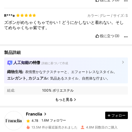
R***e
カラー: グレー / サイズ: S
ズボンがめちゃくちゃでかい！どうにかしないと着れない。そし
てめちゃくちゃ紫です。
役に立つ
(3)
製品詳細
人工知能の特徴
詳細に基づいて作成
織物生地:
表情豊かなテクスチャーと、エフォートレスなスタイル。
エレガント, カジュアル:
気品あるスタイル、自然体な佇まい。
1.6M フォロワー
4.78
組成:
100% ポリエステル
1.6M フォロワー
4.78
もっと見る
Franclia
フォロー
1.6M フォロワー
4.78
f***m
は
2時間前
に購入しました
13.5M 件が最近販売されました
4.8M 回数目のご購入