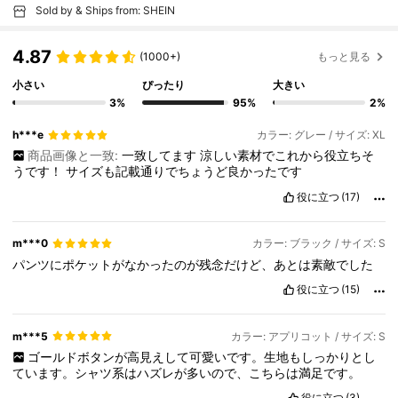
Sold by & Ships from: SHEIN
4.87
(1000+)
もっと見る
小さい
ぴったり
大きい
3%
95%
2%
h***e
カラー: グレー / サイズ: XL
商品画像と一致:
一致してます
涼しい素材でこれから役立ちそ
うです！
サイズも記載通りでちょうど良かったです
役に立つ
(17)
m***0
カラー: ブラック / サイズ: S
パンツにポケットがなかったのが残念だけど、あとは素敵でした
役に立つ
(15)
m***5
カラー: アプリコット / サイズ: S
ゴールドボタンが高見えして可愛いです。生地もしっかりとし
ています。シャツ系はハズレが多いので、こちらは満足です。
役に立つ
(3)