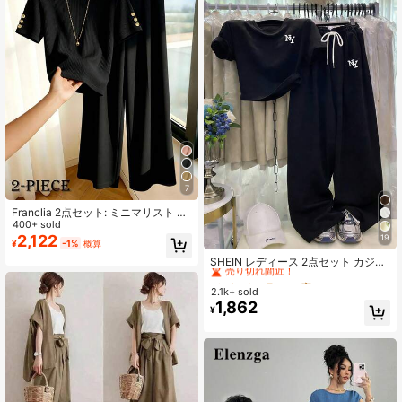
7
Franclia 2点セット: ミニマリスト ラ
ウンドネック 半袖 ボタンディテール
400+ sold
リブ編みTシャツ とカジュアル ワイ
2,122
19
¥
-1%
概算
#2 ベストセラー
に 高ストレッチ レディースコーデ
ドレッグパンツ、リブニットトッ
売り切れ間近！
SHEIN レディース 2点セット カジュ
プ、クリームホワイトニットトッ
アルサマー、デイリーウェアとスポ
プ、夏ニットトップ、ワイドレッグ
#2 ベストセラー
#2 ベストセラー
に 高ストレッチ レディースコーデ
に 高ストレッチ レディースコーデ
ーツウェアに適しています、ブラッ
パンツ、杏色パンツ、カジュアルパ
2.1k+ sold
売り切れ間近！
売り切れ間近！
ク ニューヨーク NY ロゴプリント T
ンツ
1,862
#2 ベストセラー
に 高ストレッチ レディースコーデ
¥
シャツセット、エレガントでコンフ
売り切れ間近！
ォータブルなデザイン、カジュアル
アウトドア 2点セット