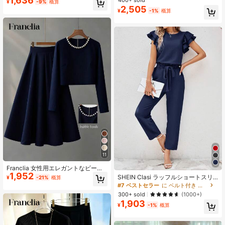
1,636
400+ sold
売り切れ間近！
売り切れ間近！
¥
-9%
概算
半袖カーディガンジャケットロング
2,505
売り切れ間近！
#1 ベストセラー
に カーキ 女性用ツーピース衣装
¥
-1%
概算
パンツ2点セット
売り切れ間近！
11
Franclia 女性用エレガントなビーズ
1,952
装飾クロップドトップ&スカートセッ
SHEIN Clasi ラッフルショートスリ
¥
-21%
概算
ト
ーブシャツ & 取り外し可能ベルト付
#7 ベストセラー
に ベルト付き レディースコーデ
きパンツ セット 2点
300+ sold
(1000+)
1,903
¥
-1%
概算