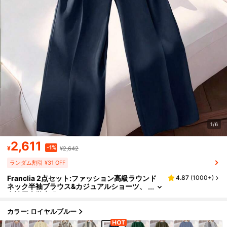
1/6
2,611
-1%
¥
¥2,642
ランダム割引 ¥31 OFF
Franclia 2点セット:ファッション高級ラウンド
4.87
(
1000+
)
ネック半袖ブラウス&カジュアルショーツ、
女性用大学生服
カラー: ロイヤルブルー