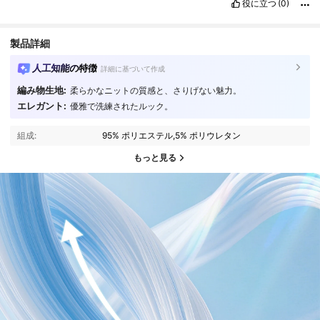
役に立つ
(0)
製品詳細
人工知能の特徴
詳細に基づいて作成
編み物生地:
柔らかなニットの質感と、さりげない魅力。
エレガント:
優雅で洗練されたルック。
組成:
95% ポリエステル,5% ポリウレタン
もっと見る