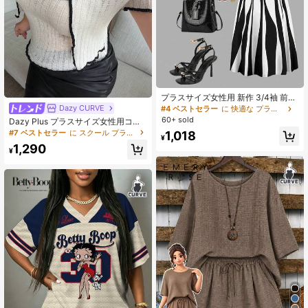
プラスサイズ女性用 新作 3/4袖 前結
び カーディガンジャケット アシンメ
Dazy CURVE
#4 ベストセラー
に 快適な プラスサイズのコーデ
トリーストライプ柄 ラウンドネック
60+ sold
Dazy Plus プラスサイズ女性用コン
ノースリーブワンピース 2点セッ
トラストカラーパッチワーククロッ
#7 ベストセラー
に スクール プラスサイズのコーデ
1,018
ト、秋冬ブラック 春夏エレガント
¥
プドキャミソール リボン装飾 & クロ
1,290
ップドシアーカバーアップ 2枚セッ
¥
ト、春夏