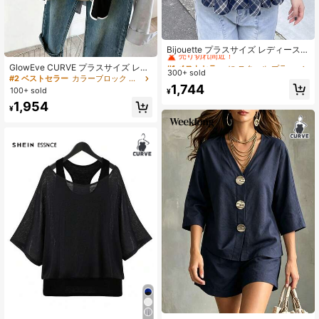
#1 ベストセラー
に スクール プラスサイズのコーデ
売り切れ間近！
Bijouette プラスサイズ レディース
無地 ラウンドネック 半袖トップス＆
#1 ベストセラー
#1 ベストセラー
に スクール プラスサイズのコーデ
に スクール プラスサイズのコーデ
GlowEve CURVE プラスサイズ レデ
チェック柄プリーツキャミソールト
300+ sold
売り切れ間近！
売り切れ間近！
ィース 2点セット: コントラストカラ
#2 ベストセラー
カラーブロック プラスサイズのコーデ
ップス カジュアル デイリーセット
#1 ベストセラー
に スクール プラスサイズのコーデ
ーキャミソールとストライプ半袖ニ
1,744
100+ sold
¥
ットカーディガン、フェイクパール
売り切れ間近！
1,954
ボタン付き
¥