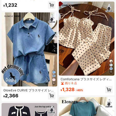
シャツ＆タンクトップ 2点セット
1,232
¥
11
Comfortcana プラスサイズ レディー
ス カジュアル ドット柄 キャミソー
残り 6 点
8
ルトップ&パンツ 2点セット、かわい
1,328
いドット柄 2点セット 夏用、ハロウ
GlowEve CURVE プラスサイズ レデ
¥
-40%
ィン ドット柄 2点セット
ィース 夏用 ライトグレー カジュア
2,366
¥
ル 2点セット、ポロカラー 半袖トッ
プス、ドローストリング ショーツ、
ミニマリスト馬刺繍、通勤向け ゆっ
たり快適なアウトフィット