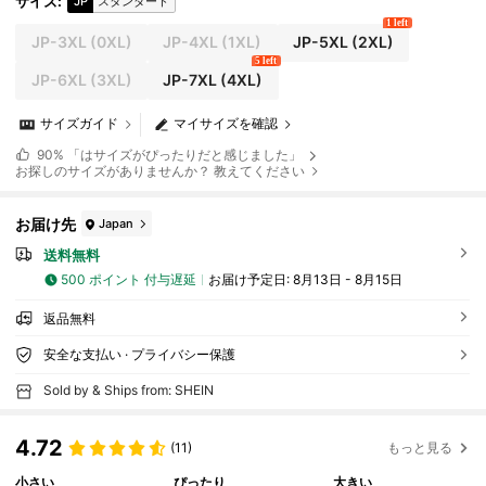
サイズ
:
JP
スタンダード
1 left
JP-3XL
(0XL)
JP-4XL
(1XL)
JP-5XL
(2XL)
5 left
JP-6XL
(3XL)
JP-7XL
(4XL)
サイズガイド
マイサイズを確認
90%
「はサイズがぴったりだと感じました」
お探しのサイズがありませんか？ 教えてください
お届け先
Japan
送料無料
500 ポイント 付与遅延
お届け予定日:
8月13日 - 8月15日
返品無料
安全な支払い · プライバシー保護
Sold by & Ships from: SHEIN
4.72
(11)
もっと見る
小さい
ぴったり
大きい