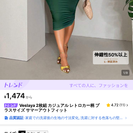
1/9
1,474
¥
から
Veslaya 2枚組 カジュアル レトロカー柄 プ
4.72
(
11
)
ラスサイズ サマーアウトフィット
品質認証:
家庭での洗濯後の生地の寸法変化, 洗濯に対する色落ちの堅牢度