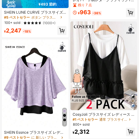
¥493 節約
ャツ&ショーツセット、プラスサイズ
残り 7 点
女性用夏カジュアル2ピースアウトフ
963
SHEIN LUNE CURVE プラスサイズ
ィット エレガント
¥
-36%
の女性用2点セット: シフォンバット
#5 ベストセラー
ボタン プラスサイズのコーデ
ウィング袖トップと植物柄ロングパ
100+ sold
(1000+)
ンツ
2,247
¥
-18%
CosyJoli プラスサイズ レディース 2
点セット、ブラックキャミソールと
#1 ベストセラー
通常 プラスサイズのコーデ
ホワイトショートスリーブTシャツ
7
800+ sold
2,312
SHEIN Essnce プラスサイズ レディ
¥
ース 無地 バットウィングスリーブ T
#9 ベストセラー
に 新しい プラスサイズのコーデ