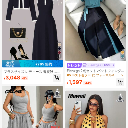
5
¥265 節約
Elenzga CURVE
Elenzga 2点セット バットウィング
プラスサイズ レディース 春夏秋 エ
スリーブ パンツ、プラスサイズの女
#5 ベストセラー
に フォーマル＆イブニング プラスサイズのコーデ
レガント 2点セット、コントラスト
3,048
性向けファッショナブルアウターウ
¥
-8%
トリム ボタンカーディガン 無地マキ
1,597
ェア、春夏
¥
-44%
シドレス