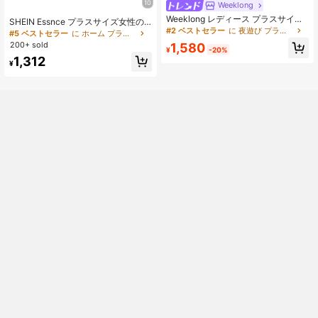
10
Weeklong
Weeklong レディース プラスサイズ
SHEIN Essnce プラスサイズ女性の
春夏 カジュアル バケーション Vネッ
#2 ベストセラー
に 夜遊び プラスサイズのコーデ
春夏ファッションカジュアルルーズ
#5 ベストセラー
に ホーム プラスサイズのコーデ
ク ミドルスリーブ 大きめ装飾ボタン
ストレッチ快適な日常的な基本的な
200+ sold
1,580
ルーズ スラウチー ショーツ 2点セッ
¥
-20%
多用途スリミングブラックベストと
ト、デイリーバケーションウェアに
1,312
シアーサンプロテクションカバーア
¥
適しています
ップ2ピースセット、夏のアウトフィ
ット、シンプルなスタイル、ヨーロ
ッパの夏