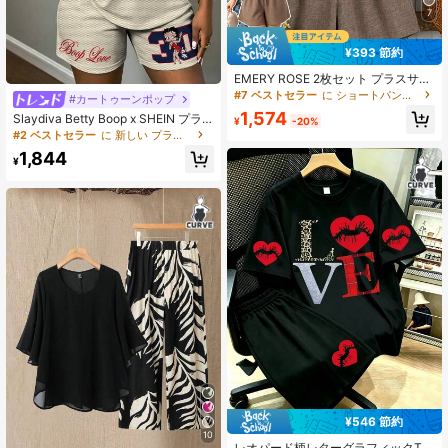
7
¥393 節約
EMERY ROSE 2枚セット プラスサイ
ズ レディース アシンメトリーヘム
#7 ベストセラー
に ショートパンツ プラスサイズのコーデ
#カートゥーンポップ
ラウンドネック 七分袖トップス とル
1,574
Slaydiva Betty Boop x SHEIN プラ
ーズショート ワイドレッグパンツ、
¥
-20%
スサイズ レディース カートゥーン
カジュアルデイリー着用に適してい
#2 ベストセラー
に 新しい プラスサイズのコーデ
ストライプ柄 半袖Tシャツ＆カジュ
ます
1,844
アルショーツ 2点セット
¥
¥546 節約
10
レオパード柄レターグラフィックTシ