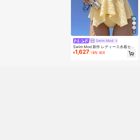
4
Swim Mod
Swim Mod 新作 レディース水着セッ
1,627
ト 夏用 ビーチ向け 万能 2点セット
¥
-3%
概算
タンキニ ライトイエロー テクスチャ
ー入りストライプ 特殊生地 ホルター
ネック リボン紐 調節可能 タンキニ
トップ オーシャン 五つ星スパンコー
ルトリム付き 三角タンキニボトム 夏
のビーチ プール バケーションウェア
に最適