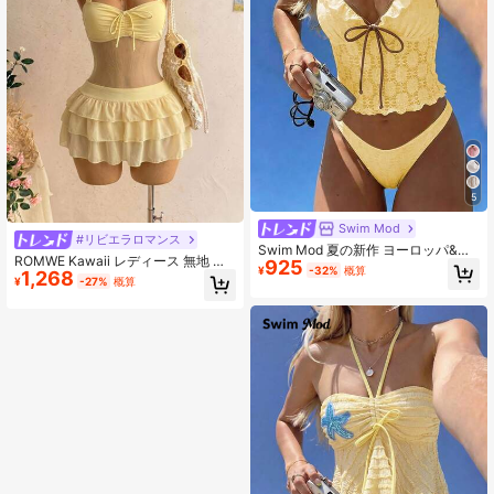
5
Swim Mod
#リビエラロマンス
Swim Mod 夏の新作 ヨーロッパ&ア
ROMWE Kawaii レディース 無地 ギ
925
メリカ スプリット 2ピースセット、
¥
-32%
概算
1,268
ャザー ホルターネック リボン タン
コントラストトリム&フリルエッジの
¥
-27%
概算
キニトップ＆フリル ミニスカート 2
クロップトップ、コントラストトリ
点セット 水着 夏休み・ビーチ向け
ム付きトライアングルボトム、サポ
ート付きキャミソールビキニ水着セ
ット、ビーチ、プールパーティー、
誕生日に適しています