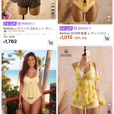
6
Bellisia
#1 ベストセラー
マルチカラー 女性用タンキニ
売り切れ間近！
Bellisia
Bellisia レディース 2点セット ヴィン
テージ ドット柄 スパゲッティストラ
#1 ベストセラー
#1 ベストセラー
マルチカラー 女性用タンキニ
マルチカラー 女性用タンキニ
Bellisia 2026年春夏 レディースビー
ップ タンクトップ & ドローストリン
1,015
チウェア、レディースキャミソール
1k+ sold
売り切れ間近！
売り切れ間近！
¥
-37%
概算
グ ショーツ ビキニセット 夏のビー
ビキニ2点セット、ビーチリゾート
1,762
#1 ベストセラー
マルチカラー 女性用タンキニ
¥
チバケーション向け
セクシーシック クリンクル生地、ボ
売り切れ間近！
ヘミアン貝殻&ヒトデ編みストラップ
デコレーション、エレガントツイス
トバンドゥ、フリルヘム、取り外し
可能なストラップ