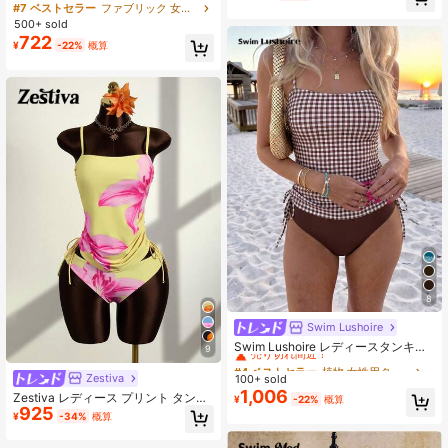
ビキニセット、夏のビーチや旅行に
リボン&ヒトデ装飾 ハイウエスト水
#7 ベストセラー
ファブリック 女性用ビキニボトム
適しています
着ボトム 春夏
500+ sold
722
¥
-22%
概算
8
Swim Lushoire
#4 ベストセラー
植物 女性用タンキニ
売り切れ間近！
Swim Lushoire レディースタンキニ
9
セット、リブ素材小花柄スイムボト
#4 ベストセラー
#4 ベストセラー
植物 女性用タンキニ
植物 女性用タンキニ
ム、ダブルストラップ水着、カジュ
Zestiva
100+ sold
売り切れ間近！
売り切れ間近！
アルビーチバケーションタンクトッ
1,006
Zestiva レディース プリント タンキ
#4 ベストセラー
植物 女性用タンキニ
¥
-22%
概算
プタンキニ
925
ニ水着セット、エレガントなバケー
売り切れ間近！
¥
-34%
概算
ションカジュアルスタイル