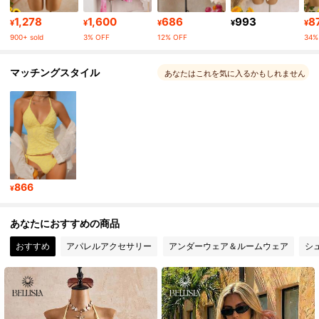
117K フォロワー
4.78
1,278
1,600
686
993
8
¥
¥
¥
¥
¥
900+ sold
3% OFF
12% OFF
34%
117K フォロワー
4.78
マッチングスタイル
あなたはこれを気に入るかもしれません
117K フォロワー
4.78
117K フォロワー
4.78
866
117K フォロワー
4.78
¥
あなたにおすすめの商品
117K フォロワー
4.78
おすすめ
アパレルアクセサリー
アンダーウェア＆ルームウェア
シ