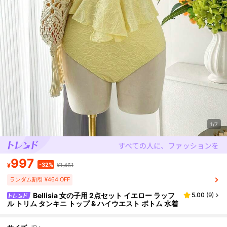
1/7
997
-32%
¥
¥1,461
ランダム割引 ¥464 OFF
Bellisia 女の子用 2点セット イエロー ラッフ
5.00
(
9
)
ル トリム タンキニ トップ & ハイウエスト ボトム 水着