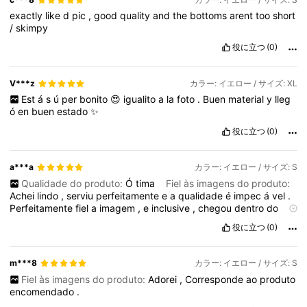
exactly
like
d
pic
,
good
quality
and
the
bottoms
arent
too
short
/
skimpy
役に立つ
(0)
V***z
カラー: イエロー / サイズ: XL
Est
á
s
ú
per
bonito
😍
igualito
a
la
foto
.
Buen
material
y
lleg
ó
en
buen
estado
✨
役に立つ
(0)
a***a
カラー: イエロー / サイズ: S
Qualidade do produto:
Ó
tima
Fiel às imagens do produto:
Achei
lindo
,
serviu
perfeitamente
e
a
qualidade
é
impec
á
vel
.
Perfeitamente
fiel
a
imagem
,
e
inclusive
,
chegou
dentro
do
prazo
!
☺️
役に立つ
(0)
m***8
カラー: イエロー / サイズ: S
Fiel às imagens do produto:
Adorei
,
Corresponde
ao
produto
encomendado
.