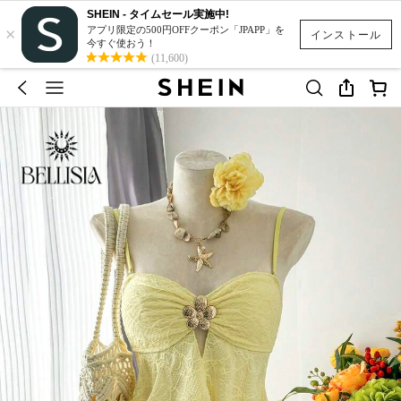
SHEIN - タイムセール実施中!
×
アプリ限定の500円OFFクーポン「JPAPP」を
インストール
今すぐ使おう！
(11,600)