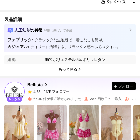
役に立つ
(0)
製品詳細
人工知能の特徴
詳細に基づいて作成
ファブリック:
クラシックな生地感で、着こなしも簡単。
カジュアル:
デイリーに活躍する、リラックス感のあるスタイル。
117K フォロワー
4.78
組成:
95% ポリエステル,5% ポリウレタン
117K フォロワー
4.78
もっと見る
Bellisia
フォロー
117K フォロワー
4.78
m***i
は
23時間前
に購入しました
680K 件が最近販売されました
38K 回数目のご購入
フォロ
117K フォロワー
4.78
117K フォロワー
4.78