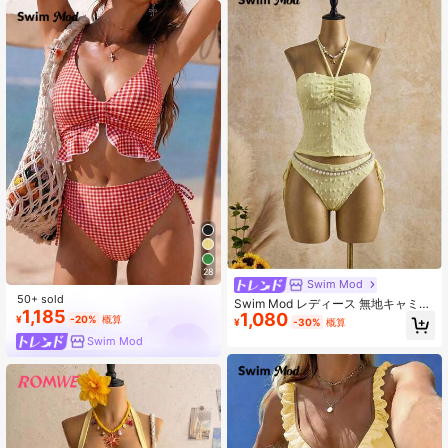
28
Swim Mod
50+ sold
Swim Mod レディース 無地キャミソ
1,185
1,080
ールタンキニ
¥
-20%
概算
¥
-30%
概算
Swim Mod