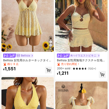
9
Bellisia
#ハイウエストビキニ
Bellisia 女性用ホルターネックタイド
Bellisia 女性用無地テクスチャ生地メ
レスとトライアングルビキニボトム2
タルデコレーション ビキニ水着セッ
残り 9 点
売り切れ間近！
ピース水着セット、夏休みとビーチ
ト、ビーチ&リゾート
1,551
200+ sold
(100+)
¥
に適しています
1,211
¥