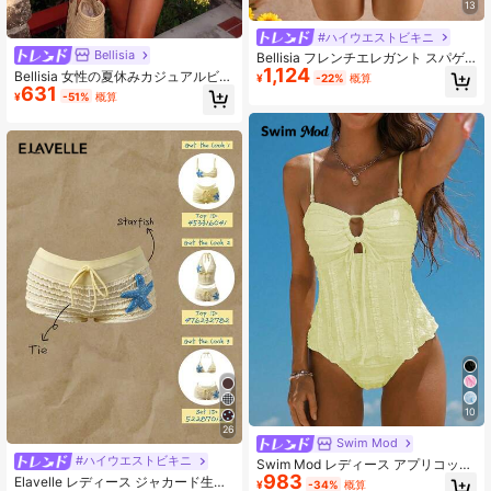
13
#ハイウエストビキニ
Bellisia
Bellisia フレンチエレガント スパゲ
1,124
ッティストラップ タンクトップ ビキ
Bellisia 女性の夏休みカジュアルビー
¥
-22%
概算
ニ メタリック装飾＆メッシュパッチ
631
チウェア イエロー無地 2ピース ビキ
¥
-51%
概算
ワーク付き エレガントなバケーショ
ニ水着セット、テクスチャ生地 ワイ
ンスタイル 2ピース水着
ドストラップ
10
26
Swim Mod
#ハイウエストビキニ
Swim Mod レディース アプリコット
983
織り生地 ビーズ装飾キャミソール&
Elavelle レディース ジャカード生地
¥
-34%
概算