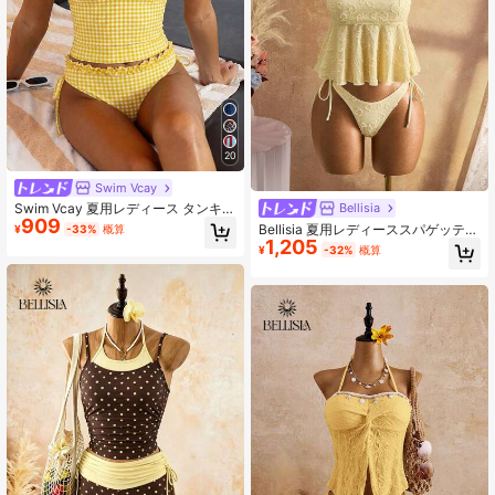
20
Swim Vcay
Bellisia
Swim Vcay 夏用レディース タンキニ
909
2点セット、コーヒー チェック柄 フ
Bellisia 夏用レディーススパゲッティ
¥
-33%
概算
リル ホルターネック タイトップ、ド
1,205
ストラップビキニトップ、テクスチ
¥
-32%
概算
ローストリング ギャザービキニボト
ャードギャザー生地、レーストリム
ム 水着
ストラップ、調節可能なサイドタイ
ボトム、ビーチ水着セット