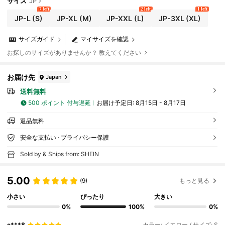
サイズ
JP
7 left
2 left
1 left
JP-L
(S)
JP-XL
(M)
JP-XXL
(L)
JP-3XL
(XL)
サイズガイド
マイサイズを確認
お探しのサイズがありませんか？ 教えてください
お届け先
Japan
送料無料
500 ポイント 付与遅延
お届け予定日:
8月15日 - 8月17日
返品無料
安全な支払い · プライバシー保護
Sold by & Ships from: SHEIN
5.00
(9)
もっと見る
小さい
ぴったり
大きい
0%
100%
0%
c***8
カラー: イエロー / サイズ: S