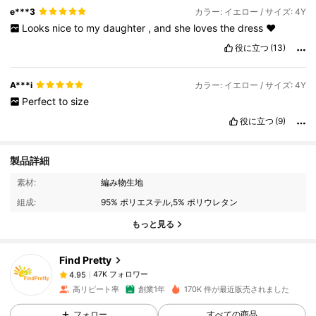
e***3
カラー: イエロー / サイズ: 4Y
Looks
nice
to
my
daughter
,
and
she
loves
the
dress
❤️
役に立つ
(13)
A***i
カラー: イエロー / サイズ: 4Y
Perfect
to
size
役に立つ
(9)
製品詳細
47K フォロワー
4.95
素材:
編み物生地
組成:
95% ポリエステル,5% ポリウレタン
もっと見る
47K フォロワー
4.95
Find Pretty
47K フォロワー
4.95
高リピート率
創業1年
170K 件が最近販売されました
フォロー
すべての商品