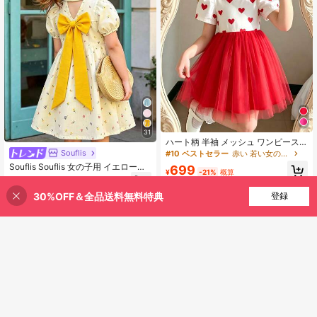
31
ハート柄 半袖 メッシュ ワンピース
バレンタインデー 女の子用
Souflis
#10 ベストセラー
赤い 若い女の子のドレス
Souflis Souflis 女の子用 イエロー小
699
¥
-21%
概算
花柄ドレス リボン装飾、カジュアル
1,074
¥
-21%
概算
バケーションアウトフィット、デイ
30%OFF＆全品送料無料特典
買い物かごに追加
登録
リーカジュアルや通勤に適し、かわ
21% 割引！
4-7 Years
いい
4-7 Years