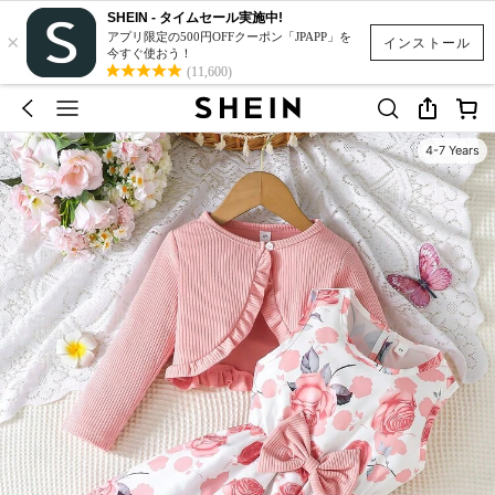
SHEIN - タイムセール実施中!
×
アプリ限定の500円OFFクーポン「JPAPP」を
インストール
今すぐ使おう！
(11,600)
4-7 Years