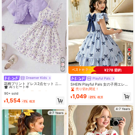
25
¥278 節約
Dreamer Kids
#4 ベストセラー
紫の 若い女の子のドレス
Playful Pals
高リピート率
花柄プリント ドレス2点セット ニッ
SHEIN Playful Pals 女の子用エレガ
ト ホール クロップトップ 女の子 カ
ントなストライプ リボン柄 ラウンド
#4 ベストセラー
#4 ベストセラー
紫の 若い女の子のドレス
紫の 若い女の子のドレス
売り切れ間近！
ジュアル 春夏
ネック フレア袖 バックホロー リボ
90+ sold
高リピート率
高リピート率
1,049
ンディテール ウエストフリル ヘム
¥
-21%
概算
#4 ベストセラー
紫の 若い女の子のドレス
1,554
カジュアル ファッションドレス、バ
¥
-1%
概算
高リピート率
ケーション&トラベル、夏に適してい
4-7 Years
ます
4-7 Years