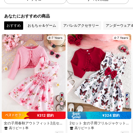
47K フォロワー
4.95
あなたにおすすめの商品
47K フォロワー
4.95
おすすめ
おもちゃ＆ゲーム
アパレルアクセサリー
アンダーウェア
4-7 Years
4-7 Years
47K フォロワー
4.95
47K フォロワー
4.95
47K フォロワー
4.95
47K フォロワー
4.95
4
10
¥312 節約
¥324 節約
47K フォロワー
4.95
女の子用春秋アウトフィット2点セッ
2セット 女の子用フリルジャケット
ト - フリルトリムジャケットとリボ
とバタフライ柄ノースリーブワンピ
高リピート率
高リピート率
ン装飾フローラルプリントノースリ
ースセット、春秋