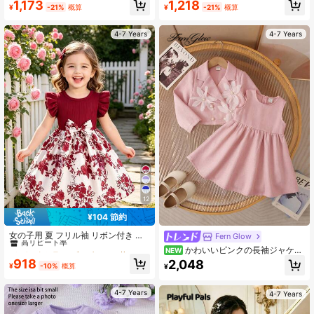
1,173
1,218
ーブドレス、エレガントなセット
¥
-21%
概算
¥
-21%
概算
47K フォロワー
4.95
4-7 Years
4-7 Years
12
¥104 節約
#3 ベストセラー
ブルゴーニュ 若い女の子のドレス
高リピート率
女の子用 夏 フリル袖 リボン付き フ
Fern Glow
ローラルプリント カジュアル バケー
#3 ベストセラー
#3 ベストセラー
ブルゴーニュ 若い女の子のドレス
ブルゴーニュ 若い女の子のドレス
かわいいピンクの長袖ジャケッ
NEW
ションドレス
高リピート率
高リピート率
ト+ドレス 2点セット、スクールスタ
918
2,048
¥
-10%
概算
¥
イル、女の子用
#3 ベストセラー
ブルゴーニュ 若い女の子のドレス
高リピート率
4-7 Years
4-7 Years