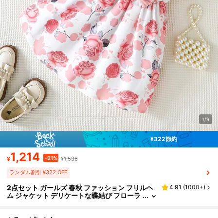
1/9
¥322節約
1,214
-21%
¥
¥1,536
ランダム割引 ¥322 OFF
2点セット ガールズ 春秋 ファッション フリルヘ
4.91
(
1000+
)
ム ジャケット デリケートな蝶結び フローラ
ル プリント ノースリーブ ドレス 可愛らしく
鮮やか