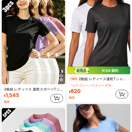
¥128 節約
2枚組 レディース速乾Tシャツ、夏用フィットネストレーニング 高弾性スポーツウェア、カジュアルワークアウト 無地半袖トップス ランニング、ヨガ用
-14%
「カテゴリーバウチャー ¥78」
3枚組 レディース 速乾スポーツTシャツ、通気性と冷却性、スポーツと屋外ランニングに適し、快適で多用途な衣類
820
¥
1,545
¥
概算
概算