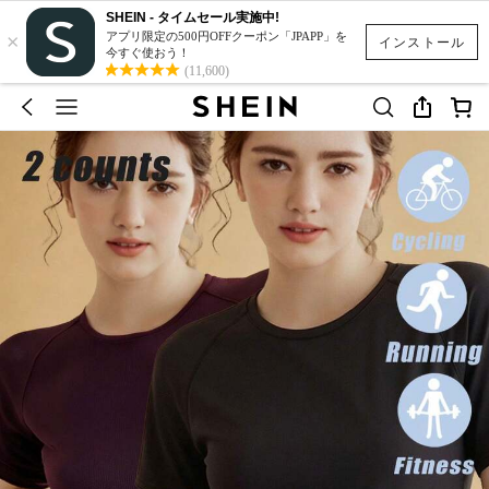
SHEIN - タイムセール実施中!
×
アプリ限定の500円OFFクーポン「JPAPP」を
インストール
今すぐ使おう！
(11,600)