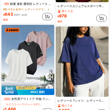
軽量 速乾 通気性 レディース スポーツTシャツ 半袖、弾性ポリエステルブレンド素材、春夏向け、高い耐色性、カジュアル 半袖トップス。レディース 速乾 伸縮性 クルーネック スポーツTシャツ 夏用、フィットネス トレーニング、エクササイズ、ランニング、ジムなどのベーシックなワークアウトトップとして適しています。
-9%
レディースカジュアルスポーツ半袖Tシャツ、フィットネス&アウトドア
#3 ベストセラー
レディースアウトドアトップス
残り 3 点
643
¥
400+ sold
978
¥
概算
概算
4
¥652 節約
女性用アウトドア 半袖 ランニング スポーツ ライトウェイト トレーニングトップ Tシャツ、春夏用
-31%
レディース Tシャツ、レディース夏用半袖無地Tシャツ、ウォッシュ加工カジュアルアウトドアTシャツ&スポーツトップス
「カテゴリーバウチャー ¥312」
残り 1 点
1,466
¥