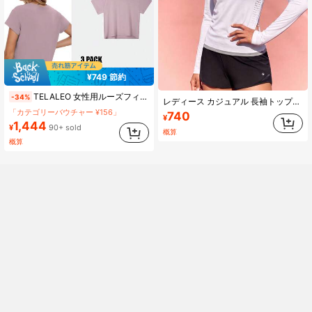
¥749 節約
「カテゴリーバウチャー ¥156」
TELALEO 女性用ルーズフィットクロップトップ 3パック、夏のビーチアウトフィット、7月4日、アスレチックTシャツ、サッカーマッチデーのファンウェア、カジュアルシャツ、スポーツ
-34%
#5 ベストセラー
に リブニット レディーススポーツTシャツ＆タンクトップ
レディース カジュアル 長袖トップス 通気性 アウトドア 万能 オールマッチ シャツ スポーツ
「カテゴリーバウチャー ¥156」
「カテゴリーバウチャー ¥156」
740
¥
1,444
#5 ベストセラー
#5 ベストセラー
に リブニット レディーススポーツTシャツ＆タンクトップ
に リブニット レディーススポーツTシャツ＆タンクトップ
¥
90+ sold
概算
「カテゴリーバウチャー ¥156」
概算
#5 ベストセラー
に リブニット レディーススポーツTシャツ＆タンクトップ