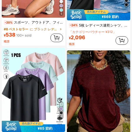
5
¥669 節約
スポーツ、アウトドア、フィットネス、ランニング、旅行に適した女性用速乾Tシャツ、快適でフィット感のあるスポーツウェア ブラック
-20%
5枚 レディース速乾シャツ、夏用アウトドア マルチファンクション カジュアルTシャツ スポーツ
-24%
#8 ベストセラー
に ブラック レディースアウトドアTシャツ＆タンクトップ
「カテゴリーバウチャー ¥312」
538
¥
100+ sold
2,096
¥
概算
概算
4
¥65 節約