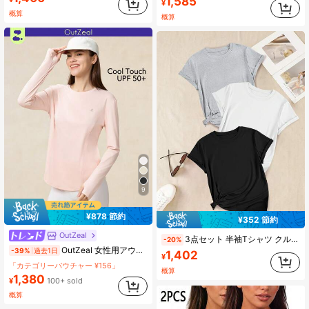
1,585
¥
概算
概算
9
¥878 節約
¥352 節約
OutZeal
3点セット 半袖Tシャツ クルーネック、ストレートショルダー、半袖、レギュラーフィット、ストレッチ性あり、春夏シーズンに最適、アウトドアアクティビティ、スポーツ、旅行、街歩きなどに最適。着心地良く、コーディネートしやすい。3点セットTシャツ レディース トップス 半袖Tシャツ レディース スポーツトップス 夏 半袖スポーツランニングトップス
-20%
OutZeal 女性用アウトドア ピンクTシャツ 無地 ハイキング ジム ワークアウト UVカット クールタッチ ポケット付き 長袖Tシャツ 夏春
-39%
過去1日
1,402
¥
「カテゴリーバウチャー ¥156」
概算
1,380
¥
100+ sold
概算