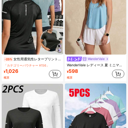
WanderVale
女性用通気性レタープリントフィットスポーツTシャツ、高弾性半袖コンプレッショントップ、ジム、ランニング、アウトドアスポーツに適しています
-23%
WanderVale レディース 夏 ミニマリスト 無地 ルーズ レーサーバック タンクトップ
「カテゴリーバウチャー ¥156」
598
1,026
¥
¥
概算
概算