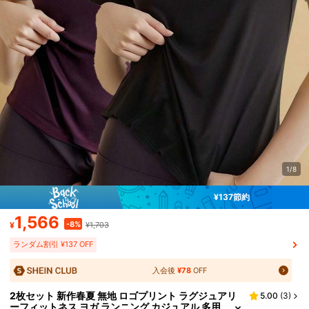
1/8
¥137節約
1,566
-8%
¥
¥1,703
ランダム割引 ¥137 OFF
入会後
¥78
OFF
2枚セット 新作春夏 無地 ロゴプリント ラグジュアリ
5.00
(
3
)
ーフィットネス ヨガ ランニング カジュアル 多用