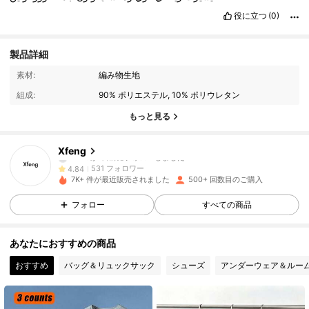
役に立つ
(0)
製品詳細
531 フォロワー
4.84
素材:
編み物生地
組成:
90% ポリエステル, 10% ポリウレタン
531 フォロワー
4.84
もっと見る
531 フォロワー
4.84
Xfeng
531 フォロワー
4.84
7K+ 件が最近販売されました
500+ 回数目のご購入
531 フォロワー
4.84
フォロー
すべての商品
531 フォロワー
4.84
あなたにおすすめの商品
おすすめ
バッグ＆リュックサック
シューズ
アンダーウェア＆ルー
531 フォロワー
4.84
531 フォロワー
4.84