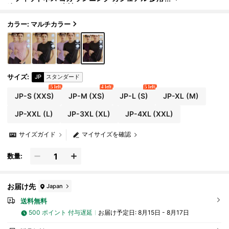
途 ミニマリスト 半袖Tシャツ スポーツ
カラー: マルチカラー
サイズ
:
JP
スタンダード
5 left
4 left
5 left
JP-S
(XXS)
JP-M
(XS)
JP-L
(S)
JP-XL
(M)
JP-XXL
(L)
JP-3XL
(XL)
JP-4XL
(XXL)
サイズガイド
マイサイズを確認
数量:
お届け先
Japan
送料無料
500 ポイント 付与遅延
お届け予定日:
8月15日 - 8月17日