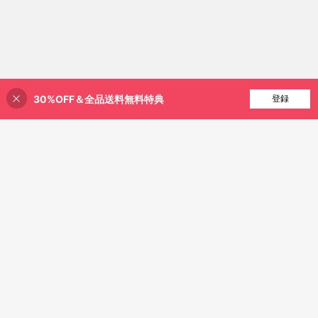
30%OFF＆全品送料無料特典
買い物かごに追加
登録
8% 割引！