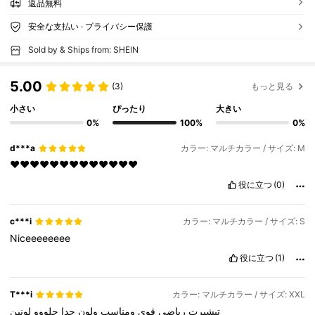
返品無料
安全な支払い · プライバシー保護
Sold by & Ships from: SHEIN
5.00
(3)
もっと見る
小さい
ぴったり
大きい
0%
100%
0%
d***a
カラー: マルチカラー / サイズ: M
❤️❤️❤️❤️❤️❤️❤️❤️❤️❤️❤️❤️❤️
役に立つ
(0)
c***i
カラー: マルチカラー / サイズ: S
Niceeeeeeee
役に立つ
(1)
T***i
カラー: マルチカラー / サイズ: XXL
تيشيرت
رياضي
قوي
ومناسب
ولون
جدا
حلووو
لونين