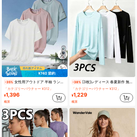
531 フォロワー
4.84
531 フォロワー
4.84
531 フォロワー
4.84
8
¥740 節約
女性用アウトドア 半袖 ランニング スポーツ ライトウェイト トレーニングトップ Tシャツ、春夏用
[3枚]レディース 春夏新作 無地 速乾 長袖 フルボディ マイクロ孔 アイスクーリング 通気性生地 サイドウエスト穿孔 吸汗 + 腕リフレクターロゴ ルーズスリミング ジョギング ヨガ 多用途 カジュアルスポーツ 長袖Tシャツ、3色展開、デイリーウェア、スポーツフィットネス、アウトドアナイトランニングに適し、彼女、親友、母親への実用的なギフト
-35%
-38%
「カテゴリーバウチャー ¥312」
「カテゴリーバウチャー ¥312」
1,396
1,229
¥
¥
概算
概算