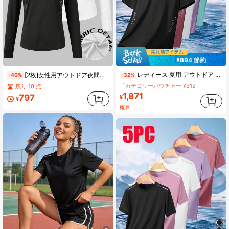
¥894 節約
レディース 夏用 アウトドア カジュアル 速乾 半袖トップス、カジュアルウェア、ホーム、オフィス、キャンプスポーツなど様々なシーンに適しています
[2枚]女性用アウトドア夜間ランニング反射長袖Tシャツ、5色展開、速乾軽量伸縮性マイクロ穿孔生地、腕部安全反射ストリップ、サイドウエスト通気性穿孔カーブヘム、スリムフィットで制限なし、ハイキングランニングトレーニング多用途無地スポーツTシャツ、マルチカラー展開、日常着、スポーツフィットネス、アウトドア夜間ランニングに適し、彼女、親友、母親への実用的なギフト
-32%
-40%
「カテゴリーバウチャー ¥312」
残り 10 点
1,871
797
¥
¥
概算