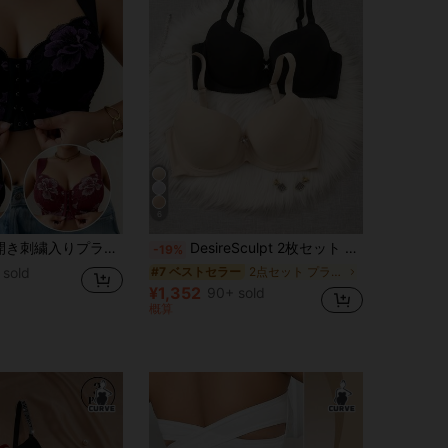
6
スサイズブラ - ランダムフローラルプリントの日常使いブラ
DesireSculpt 2枚セット プラスサイズ レディース 無地 快適 ワイヤー入りブラ、下着セット、リフトアップ
-19%
 sold
2点セット プラスサイズのブラジャーとブラレット
#7 ベストセラー
¥1,352
90+ sold
概算