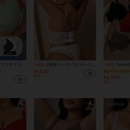
 シームレス ワイヤレスブラ リフトアップ
2枚組 レース ワイヤレスブラセット、ランジェリー (プラスサイズ)
DesireSculpt 3枚セ
-40%
-23%
¥1,532
#2 ベストセラ
)
概算
¥2,082
d
概算