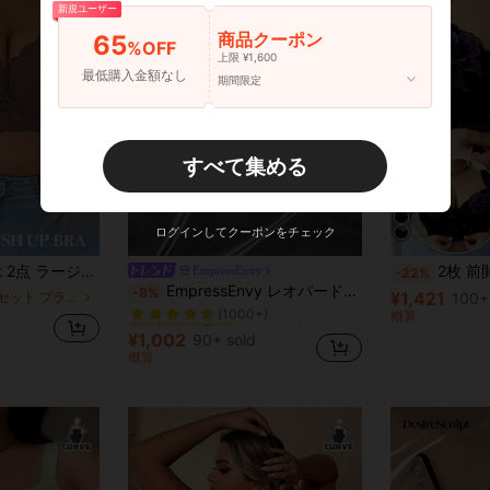
新規ユーザー
商品クーポン
65
%OFF
上限 ¥1,600
最低購入金額なし
期間限定
すべて集める
ログインしてクーポンをチェック
サポート ワイヤレス リフトアンドシェイピングブラ
2枚 前開き刺繍入りプラ
EmpressEnvy
-22%
パディングなし プラスサイズのブラジャーとブラレット
#1 ベストセラー
EmpressEnvy レオパード柄 レース切り替え アンダーワイヤーブラ リフトアップ プラスサイズ女性用
-8%
¥1,421
2点セット プラスサイズのブラジャーとブラレット
100+
(1000+)
概算
パディングなし プラスサイズのブラジャーとブラレット
パディングなし プラスサイズのブラジャーとブラレット
#1 ベストセラー
#1 ベストセラー
(1000+)
(1000+)
¥1,002
90+ sold
パディングなし プラスサイズのブラジャーとブラレット
#1 ベストセラー
概算
(1000+)