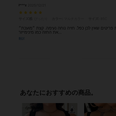
l***z
2025/12/21
サイズ感: ぴったり, カラー: マルチカラー, サイズ: 85C
サイズ感:
ぴったり
カラー:
マルチカラー
サイズ:
85C
ן מזמינות פריטים שאין לכן כפל. חזיה נוחה נעימה. קצת ״מועכת״
את החזה כמו מינימייזר…
翻訳
あなたにおすすめの商品。