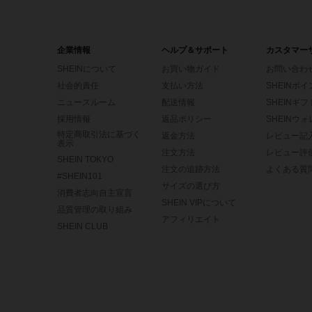
企業情報
ヘルプ＆サポート
カスタマー
SHEINについて
お買い物ガイド
お問い合わ
社会的責任
支払い方法
SHEINポ
ニュースルーム
配送情報
SHEINギ
採用情報
返品ポリシー
SHEINウ
特定商取引法に基づく
返金方法
レビュー記
表示
注文方法
レビュー評
SHEIN TOKYO
注文の追跡方法
よくある質
#SHEIN101
サイズの選び方
消費者志向自主宣言
SHEIN VIPについて
品質管理の取り組み
アフィリエイト
SHEIN CLUB