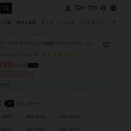
0
0
select.
ンズ服
美容と健康
キッズ
シューズ
バッグ＆リュック
下着＆
ト プラスサイズ レース豹柄ワイヤレスブラ、ランジェリー
ット プラスサイズ レース豹柄ワイヤレスブラ、ラン
ー
i2408134937134023
(1 レビュー)
430
¥2,158
-34%
ICE AND AVAILABILITY
割引 ¥728 OFF
料無料
ズ
JP
スタンダード
 (85C)
85E (85D)
90D (90C)
 (90D)
95D (95C)
95E (95D)