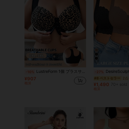
5
LustreForm 1個 プラスサイズ レオパード柄 フロントクロージャー ワイドストラップブラ
DesireSculpt 2点 ラージサイズ レース 
-10%
-27%
¥907
#8 ベストセラー
概算
¥1,490
70+ sold
概算