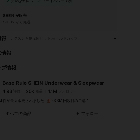
安全な支払い
プライバシー保護
SHEIN が販売
SHEIN から発送
情報
テクスチャ柄,2個セット,モールドカップ
4.93
20K
1.1M
ズ情報
ップ情報
4.93
20K
1.1M
Base Rule SHEIN Underwear & Sleepwear
4.93
20K
1.1M
評価
商品
フォロワー
p***8
は
1日前
に購入しました
.9M 件が最近販売されました
23.3M 回数目のご購入
4.93
20K
1.1M
すべての商品
フォロー
4.93
20K
1.1M