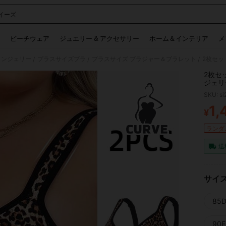
イーズ
 and down arrow keys to navigate search 検索履歴 and 人気ワード. Press Enter to 
ビーチウェア
ジュエリー & アクセサリー
ホーム＆インテリア
メ
ランジェリー
プラスサイズブラ
プラスサイズ ブラジャー＆ブラレット
2枚セッ
/
/
/
2枚セ
ジェリ
SKU: s
1,
¥
PR
ランダム
送
サイ
85D
90E