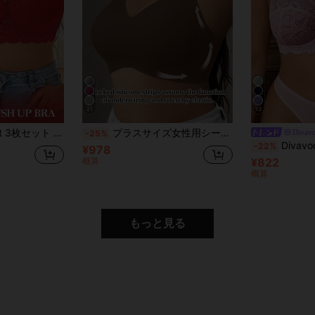
21
13
ー レース 快適 シームレス サポート ワイヤー入りブラ
プラスサイズ女性用シームレスグミブラ ソフトサポート&ワイヤレス、盛り上げ&バストアップ
Divav
-25%
Divavoom プ
-22%
¥978
概算
¥822
概算
もっと見る