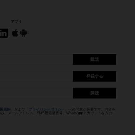
アプリ
購読
登録する
購読
用規約
」および「
プライバシーポリシー
」への同意が必要です。内容を
、メールアドレス、SMS用電話番号、WhatsAppアカウントを入力