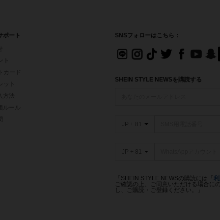
サポート
SNSフォローはこちら：
せ
イント
フトカード
SHEIN STYLE NEWSを購読する
ォレット
入方法
価ルール
問
JP + 81
JP + 81
「SHEIN STYLE NEWSの購読には「
利
ご確認の上、ご同意いただける場合にのみ
し、ご購読・ご登録ください。」