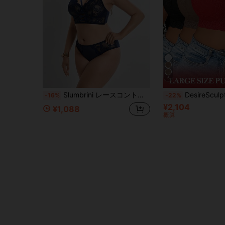
5
Slumbrini レースコントラストメッシュ プラスサイズランジェリーセット(アンダーワイヤー、三角パンティ) 2点セット
DesireSculpt 3枚セット プラスサイズ セクシ
-16%
-22%
¥2,104
¥1,088
概算