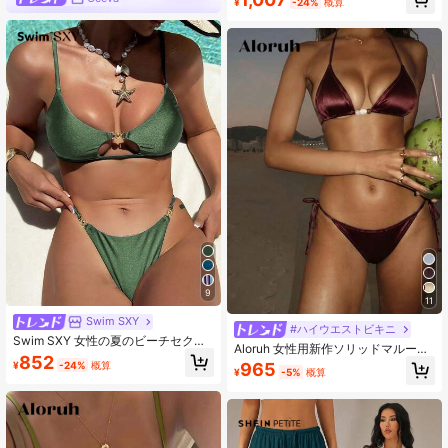
¥
-24%
概算
イドハイカットビキニセット レディ
ース、スイートバケーションビキニ
チャームボヘミアンビキニセット オ
リーブビーチ
9
11
Swim SXY
#ハイウエストビキニ
Swim SXY 女性の夏のビーチセクシ
Aloruh 女性用新作ソリッドマルーン
ーな休暇用メタルアクセサリー、ス
852
ビキニセット、エレガントでセクシ
¥
-24%
概算
965
パゲッティストラップ、Tバック、セ
¥
-5%
概算
ーなミニトライアングルカップビー
クシーなビキニセット
ズ付きボヘミアンスタイルサテン素
材、豪華なパーティー、音楽フェス
ティバル、ビーチバケーション用ア
ウトフィット