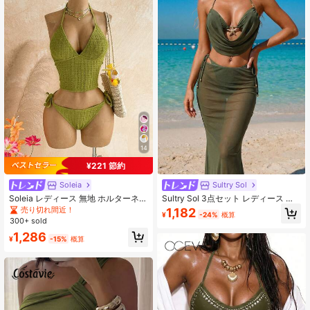
14
¥221 節約
Soleia
Sultry Sol
Soleia レディース 無地 ホルターネッ
Sultry Sol 3点セット レディース セ
ク タイ付き ビキニセット、夏のビー
クシー ビキニ水着、ハイネック クロ
売り切れ間近！
1,182
¥
-24%
概算
チ
ップトップ、ヒトデ柄 メタルストラ
300+ sold
ップトップ、エレガントなパーティ
1,286
ー、卒業式、ボール、高級ディナー
¥
-15%
概算
アウトフィット