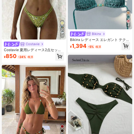
4
Bikinx
20
Bikinx レディース エレガント テクス
チャー ビーズ装飾 ホルターネック
Costavie
1,394
¥
-5%
概算
ビキニセット サイドリボンボトム バ
Costavie 夏用レディース2点セット
ックレス リボン水着 ビーチバケーシ
スパンコール刺繍ファブリックホル
850
ョン 夏 リゾートウェア向け
¥
-24%
概算
ターバイキニトップ&ボトムスビキニ
水着セット