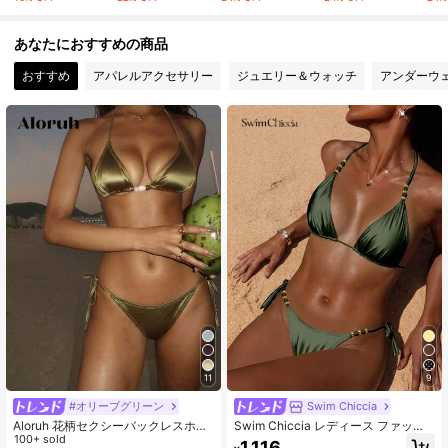
378K フォロワー
4.89
あなたにおすすめの商品
おすすめ
アパレルアクセサリー
ジュエリー＆ウォッチ
アンダーウ
378K フォロワー
4.89
378K フォロワー
4.89
378K フォロワー
4.89
378K フォロワー
4.89
11
9
#オリーブグリーン
Swim Chiccia
Aloruh 花柄セクシーバックレスホル
Swim Chiccia レディース ファッシ
ターストラップビーズ付き2ピースビ
100+ sold
ョン セクシー ビキニ、光沢、スパゲ
1,116