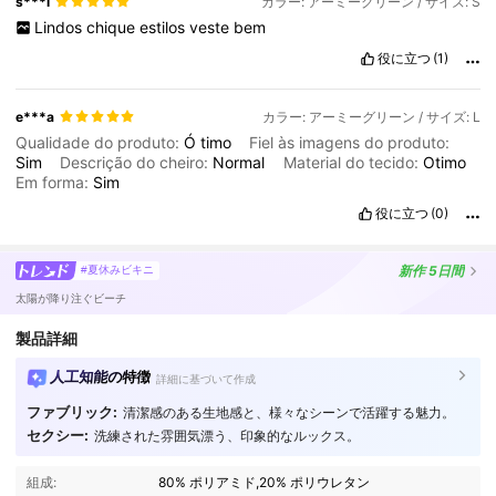
s***i
カラー: アーミーグリーン / サイズ: S
Lindos
chique
estilos
veste
bem
役に立つ
(1)
e***a
カラー: アーミーグリーン / サイズ: L
Qualidade do produto:
Ó
timo
Fiel às imagens do produto:
Sim
Descrição do cheiro:
Normal
Material do tecido:
Otimo
Em forma:
Sim
役に立つ
(0)
新作
5日間
#夏休みビキニ
太陽が降り注ぐビーチ
製品詳細
人工知能の特徴
詳細に基づいて作成
ファブリック:
清潔感のある生地感と、様々なシーンで活躍する魅力。
セクシー:
洗練された雰囲気漂う、印象的なルックス。
組成:
80% ポリアミド,20% ポリウレタン