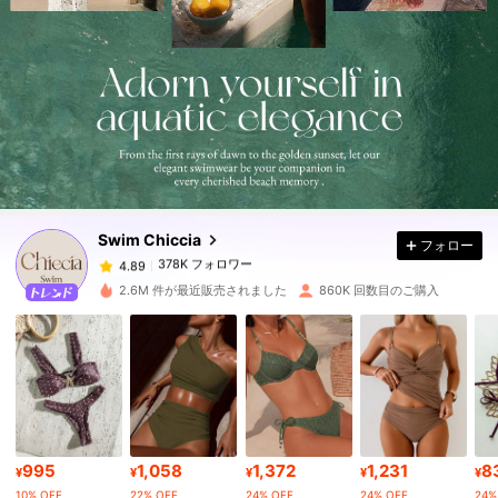
378K フォロワー
4.89
378K フォロワー
4.89
Swim Chiccia
フォロー
378K フォロワー
4.89
s***3
は
1日前
に購入しました
2.6M 件が最近販売されました
860K 回数目のご購入
378K フォロワー
4.89
378K フォロワー
4.89
378K フォロワー
4.89
995
1,058
1,372
1,231
8
¥
¥
¥
¥
¥
10% OFF
22% OFF
24% OFF
24% OFF
24%