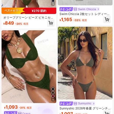
5
Swim Chiccia
¥270 節約
Swim Chiccia 2枚セット レディース
オリーブグリーン ビーズ ビキニセッ
グリーンビーズフリンジ取り外し可
1,165
¥
-33%
概算
ト - エレガントなトライアングルト
能なスパゲッティストラップクロッ
849
¥
-24%
概算
ップ & サイドタイボトム パールデコ
プトップと低ウエストギャザーデザ
レーション | ビーチバケーション &
イントライアングルビキニボトム、
トロピカル旅行 夏に最適
ビーチやデートにぴったりのボヘミ
アンスタイル
5
Sunnyshic
1,093
¥
-31%
概算
Sunnyshic 2026年春夏 グリーンチ
ェック + ポリエステル製 調整可能サ
1,007
Oceva