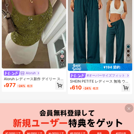
20
33
¥194 節約
Aloruh
#オーバーサイズフィット
Aloruh レディース新作 デイリー ス
SHEIN PETITE レディース 無地 ウエ
トリートスタイル セクシー レース&
977
ストリボン ワイドレッグ ルーズ カ
¥
-24%
概算
610
スパンコール パッチワーク キャミソ
¥
-24%
概算
ジュアル 万能パンツ バケーション
ール タンクトップ
ダークティール 夏用 プチサイズ女性