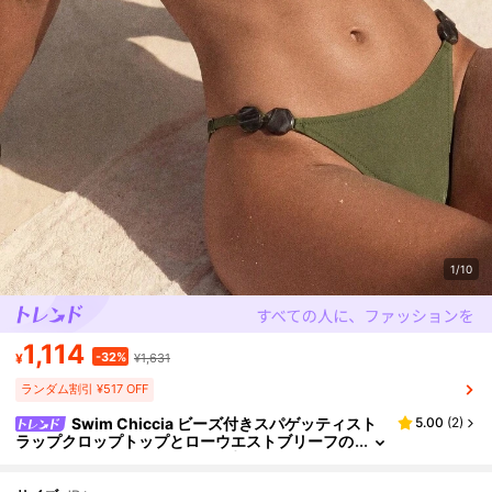
1/10
1,114
-32%
¥
¥1,631
ランダム割引 ¥517 OFF
Swim Chiccia ビーズ付きスパゲッティスト
5.00
(
2
)
ラップクロップトップとローウエストブリーフの
セクシースイムウェアセット 2点セット