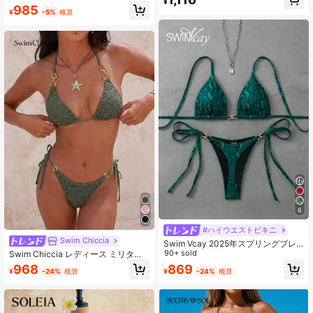
¥
キニ水着、女性用夏服、夏休みアウ
ッティストラップ、ビーズ、バック
985
¥
-5%
概算
トフィット、女性用水着、バスタブ
レス、トライアングルボトム、ファ
スーツ、女性用水着、2ピース優雅な
ッション、セクシー、インフルエン
女性用ビーチ水着、女性用ビキニ、
サースタイル、ビーチ、バケーショ
女性用ビキニセット
ン、エンターテイメント、シーサイ
ド、人気商品
6
#ハイウエストビキニ
Swim Chiccia
Swim Vcay 2025年スプリングブレ
イク花柄 ホルターネック三角タイト
90+ sold
Swim Chiccia レディース ミリタリ
ップ & サイドタイ ビキニセット 2枚
ーグリーン ニット ジャカード メッ
968
869
¥
-24%
概算
¥
-24%
概算
組、夏のビーチ
シュ メタルアクセサリー ストラップ
ノット バックビキニセット、ビー
チ、音楽フェス、春夏向け