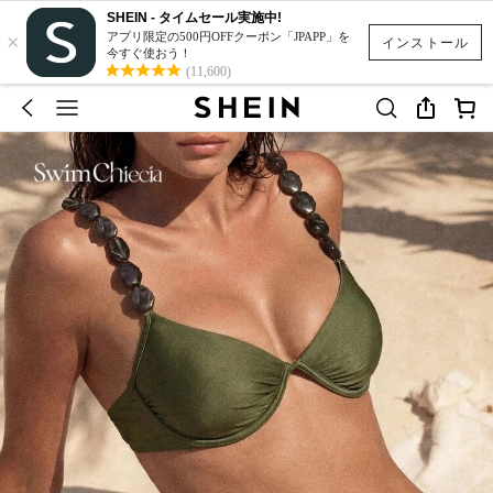
SHEIN - タイムセール実施中!
×
アプリ限定の500円OFFクーポン「JPAPP」を
インストール
今すぐ使おう！
(11,600)