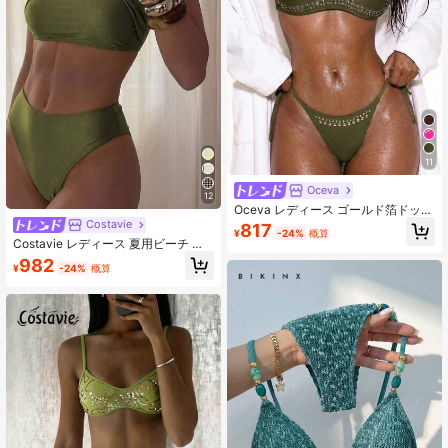
11
Oceva
12
Oceva レディース ゴールド箔ドット
柄 ブラウン セクシー ホットガール
Costavie
817
¥
-24%
概算
カジュアル ビキニ水着セット ビーチ
Costavie レディース 夏用ビーチ 無
バケーション用
地 ワンショルダー セクシービキニ＆
982
¥
-24%
概算
三角ボトム 2ピース水着セット