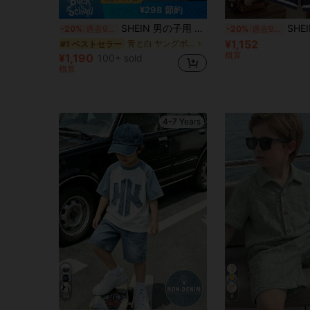
6
¥298 節約
SHEIN 男の子用 2点セット ホワイトカラー アイランドプリント 半袖ポロシャツ & ネイビーブルーショーツ、カジュアル、快適、多用途、デイリー、旅行、アウトドア、休暇、ビーチ、春夏向け
SHEIN Coolqubz 
-20%
過去9時間
-20%
過去9時間
¥1,152
青と白 ヤングボーイズセット
#1 ベストセラー
概算
¥1,190
100+ sold
概算
4-7 Years
39
6