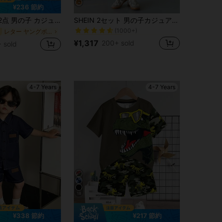
¥236 節約
ゆるい ヤングボーイズシャツコーデ
#2 ベストセラー
ョン シンプル 実用的 多目的 蛍光ブルー Tシャツ+ゆったりショーツセット、デイリー、学校、アウトドア、スポーツ、春夏、フリース、厚手
SHEIN 2セット 男の子カジュアル ルーズフィット 韓国風 ストライプ シャツ&ショーツセット、春夏適用、デイリーウェア、スポーツ、アウトドア、学校、パーティ、フェスティバル、写真撮影、学校登校に最適
(1000+)
ゆるい ヤングボーイズシャツコーデ
ゆるい ヤングボーイズシャツコーデ
#2 ベストセラー
#2 ベストセラー
レター ヤングボーイズTシャツコーデ
(1000+)
(1000+)
¥1,317
200+ sold
 sold
ゆるい ヤングボーイズシャツコーデ
#2 ベストセラー
(1000+)
4-7 Years
4-7 Years
18
¥338 節約
¥217 節約