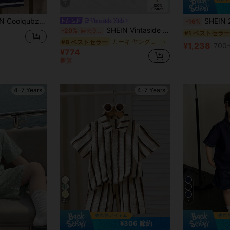
7
カラーブロック トリム ボーイズ 夏用 半袖tシャツ&ショーツ セット
SHEIN 2点 男の子 カジュアル 韓国風 快適 ファッシ
Vintaside Kids
-16%
SHEIN Vintaside Kids 2点セット 男の子用コットンセット、かわいいクマプリント半袖シャツとショーツ、ソフトカジュアル夏用アウトフィット、デイリー、バケーション、学校、2026年新作ファッション
-20%
過去9時間
#1 ベストセラー
カーキ ヤングボーイズセット
#8 ベストセラー
¥1,238
700+
¥774
概算
4-7 Years
4-7 Years
25
7
¥306 節約