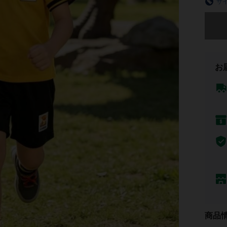
サ
申し訳
お
商品