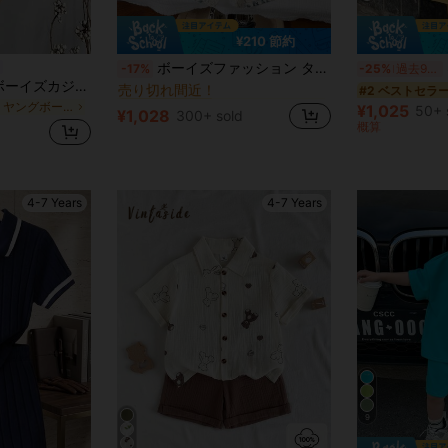
¥210 節約
ゆるい ヤングボーイズシャツコーデ
#1 ベストセラー
ボーイズファッション タイダイ ショートスリーブTシャツ、韓国風子供用 サマーグラフィックオールオーバープリントシャツセット
S
-17%
-25%
過去9時間
売り切れ間近！
SHEIN 2点セット ボーイズカジュアルスポーツカレッジストリート キュートな休暇 ストライプ襟ポロシャツ とカーキショーツセット、子供服 男の子 学校 誕生日会 イブニングパーティー 発表会 結婚式 洗礼式 開会式 日常着 春夏シーズン適用
#2 ベストセラ
ゆるい ヤングボーイズシャツコーデ
ゆるい ヤングボーイズシャツコーデ
#1 ベストセラー
#1 ベストセラー
売り切れ間近！
売り切れ間近！
青い ヤングボーイズセット
¥1,025
50+ 
¥1,028
300+ sold
ゆるい ヤングボーイズシャツコーデ
#1 ベストセラー
概算
売り切れ間近！
4-7 Years
4-7 Years
9