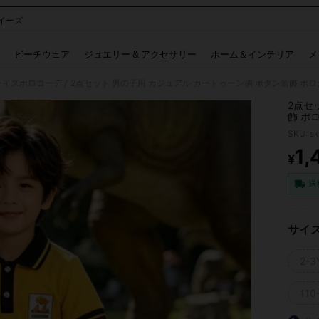
イーズ
 and down arrow keys to navigate search 検索履歴 and 人気ワード. Press Enter to 
ビーチウェア
ジュエリー & アクセサリー
ホーム＆インテリア
メ
ーイズポロコーデ
2点セット 男の子用 カジュアル カートゥーン柄 ボタン装飾 ポ
/
2点セ
飾 ポ
SKU: s
1,
¥
PR
送
サイ
2-3
110