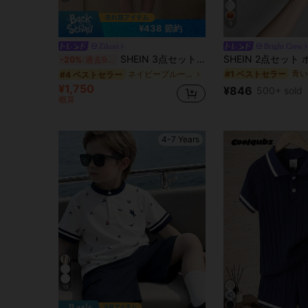
9
¥438 節約
Zikori
Bright Crew
SHEIN 3点セット 男の子 カジュアル ファッション カレッジスタイル シンプル コントラストカラー ネイビーベスト ショーツ ホワイトポロシャツ ニットトップ マルチピースセット、春夏シーズン、日常着、スポーツ、キャンパス、集会、フェスティバル、撮影、入学シーズンに適しています
-20%
過去9時間
#1 ベストセラー
ネイビーブルー ヤングボーイズセット
#4 ベストセラー
¥1,750
¥846
500+ sold
概算
4-7 Years
18