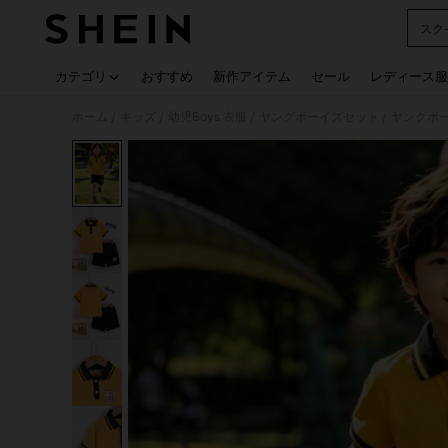
スク
Use up
カテゴリ
おすすめ
新作アイテム
セール
レディース服
ホーム
キッズ
幼児Boys 衣服
ヤングボーイズセット
ヤングボ
/
/
/
/