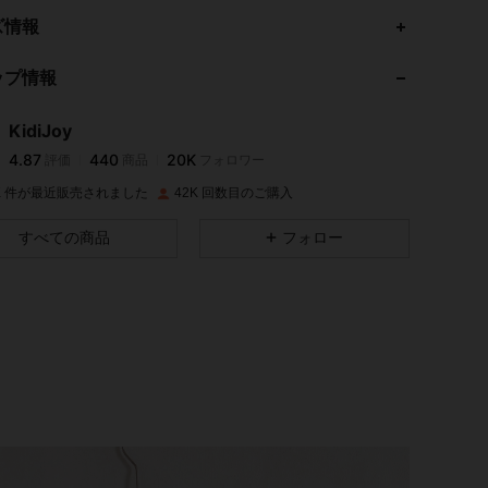
4.87
440
20K
ズ情報
ップ情報
4.87
440
20K
KidiJoy
4.87
440
20K
評価
商品
フォロワー
d***a
は
1日前
に購入しました
0K 件が最近販売されました
42K 回数目のご購入
4.87
440
20K
すべての商品
フォロー
4.87
440
20K
4.87
440
20K
4.87
440
20K
4.87
440
20K