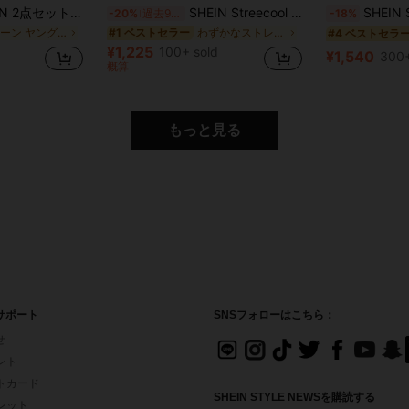
夏 カジュアル バケーション シャツ&ショーツセット、バケーションアウトフィット、男の子夏セット
SHEIN Streecool Kids 2ピース/セット 男の子用 テクスチャー ストライプ ニットシャツ&ショーツセット
SHEIN Streecool Kids 2枚組 ボーイズ 
-20%
過去9時間
-18%
プレーン ヤングボーイズシャツコーデ
わずかなストレッチ ヤングボーイズシャツコーデ
#1 ベストセラー
#4 ベストセラ
¥1,225
100+ sold
¥1,540
300+
概算
もっと見る
サポート
SNSフォローはこちら：
せ
イント
フトカード
SHEIN STYLE NEWSを購読する
ォレット