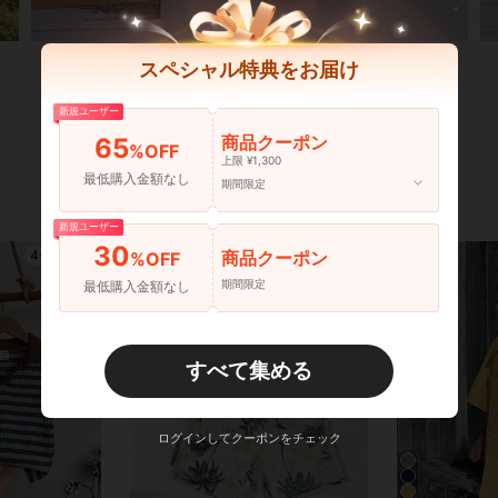
スペシャル特典をお届け
新規ユーザー
商品クーポン
65
%OFF
上限 ¥1,300
最低購入金額なし
期間限定
新規ユーザー
30
商品クーポン
4-7 Years
4-7 Years
%OFF
期間限定
最低購入金額なし
すべて集める
ログインしてクーポンをチェック