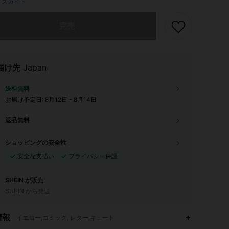
イズガイド
ありませんが、この商品は完売しました。
完売
届け先
Japan
送料無料
お届け予定日:
8月12日 - 8月14日
返品無料
ショッピングの安全性
安全な支払い
プライバシー保護
SHEIN が販売
SHEIN から発送
情報
イエロー,コミック, レター,キュート