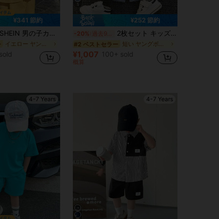
5
¥341 節約
¥252 節約
HEIN 男の子カジュアル韓国風ルーズシャツポケット半袖+無地ウエスト伸縮ショーツセット 2枚組 学校、パーティー、発表会、結婚式、洗礼式、普段着に 春夏適用
2枚セット キッズ 男の子 カジュアル ブルー デニム フード付きTシャツ デニムショーツ ニット トラックスーツ、ニットデニムTシャツセット、タンクトップセット、ボーイズセット、サマーセット Y2kセット、男の子の服
-20%
過去9時間
イエロー ヤングボーイズセット
短い ヤングボーイズTシャツコーデ
ー
#2 ベストセラー
¥1,007
sold
100+ sold
概算
4-7 Years
4-7 Years