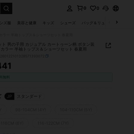
0
0
select.
ンズ服
美容と健康
キッズ
シューズ
バッグ＆リュック
下着＆
ロカラー 半袖トップス＆ショーツセット 春夏用
ット 男の子用 カジュアル カートゥーン柄 ボタン装
ロカラー 半袖トップス＆ショーツセット 春夏用
k260122101328571393072
441
ICE AND AVAILABILITY
料無料
ズ
JP
スタンダード
Y
98-104CM (4Y)
104-110CM (5Y)
-116CM (6Y)
116-122CM (7Y)