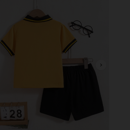
4.87
440
20K
4.87
440
20K