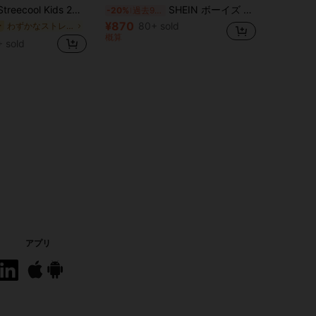
グラデーション デニム ウォッシュ 半袖トップ&ショーツセット、デイリー、学校、休暇、旅行、リラックス、日光浴、夏に適しています
SHEIN ボーイズ Tシャツ & ショーツセット 2セット入り 恐竜プリント カジュアル ラウンドネック 半袖 夏物
-20%
過去9時間
¥870
80+ sold
わずかなストレッチ ヤングボーイズシャツコーデ
ー
概算
 sold
アプリ