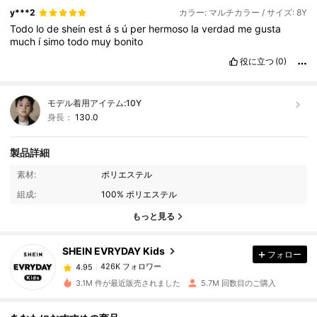
y***2
カラー: マルチカラー / サイズ: 8Y
Todo
lo
de
shein
est
á
s
ú
per
hermoso
la
verdad
me
gusta
much
í
simo
todo
muy
bonito
役に立つ
(0)
モデル着用アイテム:
10Y
身長：
130.0
製品詳細
素材:
ポリエステル
426K フォロワー
4.95
組成:
100% ポリエステル
もっと見る
426K フォロワー
4.95
SHEIN EVRYDAY Kids
フォロー
426K フォロワー
4.95
3.1M 件が最近販売されました
5.7M 回数目のご購入
426K フォロワー
4.95