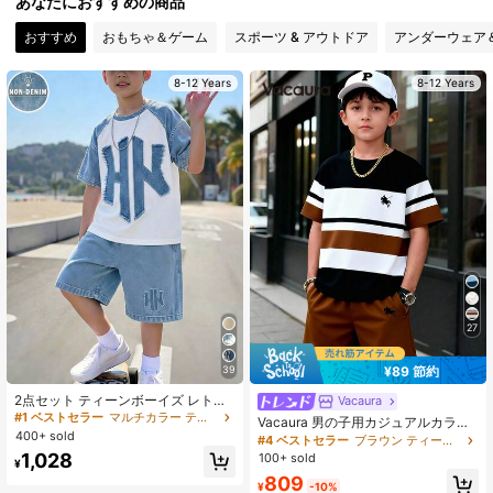
あなたにおすすめの商品
おすすめ
おもちゃ＆ゲーム
スポーツ & アウトドア
アンダーウェア
426K フォロワー
4.95
8-12 Years
8-12 Years
426K フォロワー
4.95
426K フォロワー
4.95
426K フォロワー
4.95
27
426K フォロワー
4.95
¥89 節約
39
426K フォロワー
2点セット ティーンボーイズ レトロ
4.95
Vacaura
デニム風 HK英語スローガン グラフ
#1 ベストセラー
マルチカラー ティーンボーイズセット
Vacaura 男の子用カジュアルカラー
ィックプリント コントラストブルー
400+ sold
ブロック ラウンドネックTシャツセ
#4 ベストセラー
ブラウン ティーンボーイズセット
&ホワイト ミニマルカラーブロック
ット2枚組、デイリー、学校、スポー
1,028
100+ sold
デジタルプリント クルーネックTシ
¥
426K フォロワー
ツウェアに快適でファッショナブル
4.95
ャツ ホワイトプリントショーツ 半袖
809
¥
-10%
トップス ショーツセット オールシー