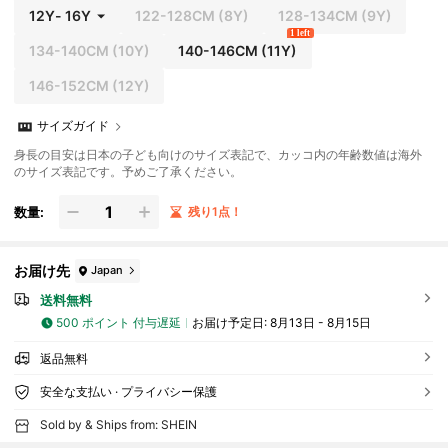
12Y
-
16Y
122-128CM
(8Y)
128-134CM
(9Y)
1 left
134-140CM
(10Y)
140-146CM
(11Y)
146-152CM
(12Y)
サイズガイド
身長の目安は日本の子ども向けのサイズ表記で、カッコ内の年齢数値は海外
のサイズ表記です。予めご了承ください。
数量:
残り1点！
お届け先
Japan
送料無料
500 ポイント 付与遅延
お届け予定日:
8月13日 - 8月15日
返品無料
安全な支払い · プライバシー保護
Sold by & Ships from: SHEIN