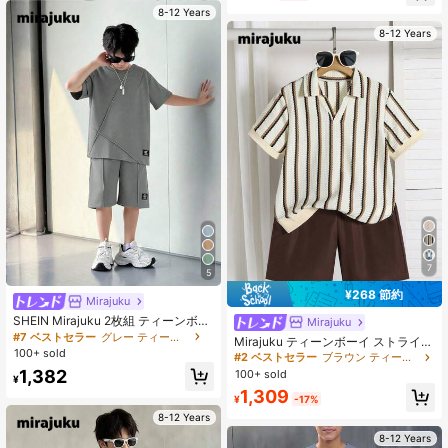
ズン対応 カジュアル バケーション向
8-12 Years
け 快適 ファッション 万能
8-12 Years
7
5
¥268 節約
Mirajuku
SHEIN Mirajuku 2枚組 ティーンボー
Mirajuku
イズ夏用カジュアル半袖Tシャツとシ
#7 ベストセラー
グレー ティーンボーイズセット
Mirajuku ティーンボーイ ストライプ
ョーツセット
100+ sold
カラーブロック 半袖Tシャツ ショー
#2 ベストセラー
ブラウン ティーンボーイズセット
ツ カジュアル デイリーセット
1,382
100+ sold
¥
1,309
¥
-17%
8-12 Years
8-12 Years