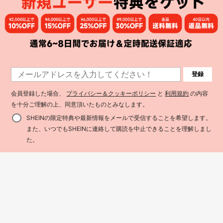
7
登録
¥340 節約
14
SHEIN Little Byeori 2セット キッズ/
会員登録した場合、
プライバシー＆クッキーポリシー
と
利用規約
の内容
¥195 節約
ティーン男の子 カジュアル韓国風 ル
100+ sold
ーズフィット ストライプ&コントラ
を十分ご理解の上、同意頂いたものとみなします。
1,358
Mirajuku
¥
-20%
ストカラーポケット ラウンドネック
Mirajuku 2点セット 男の子用 シンプ
半袖Tシャツ と 無地ショーツ セッ
SHEINの限定特典や最新情報をメールで受信することを希望します。
ル プレミアム 3Dエンボス クルーネ
ト、通勤、学校、デイリーカジュア
#3 ベストセラー
ブラウン ティーンボーイズセット
また、いつでもSHEINに連絡して購読を中止できることを理解しまし
8-12 Years
ック プルオーバーTシャツ & 織り生
ル、スポーツに快適、春夏向け
778
買い物かごに追加
地 ルーズ ストレートレッグ ショー
48% 割引！
¥
-20%
た。
ツ、コントラストステッチディテー
ル、ファッショナブルなフィット
8-12 Years
感、快適な生地、春、夏、秋に適
し、多用途