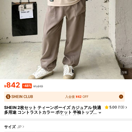
1/6
842
-48%
¥
¥1,619
入会後
¥42
OFF
SHEIN 2枚セット ティーンボーイズ カジュアル 快適
5.00
(
13
)
多用途 コントラストカラー ポケット 半袖トップ
ス&パンツセット、デイリー、学校、旅行、スポ
ーツ、春夏シーズンに適しています
サイズ
JP