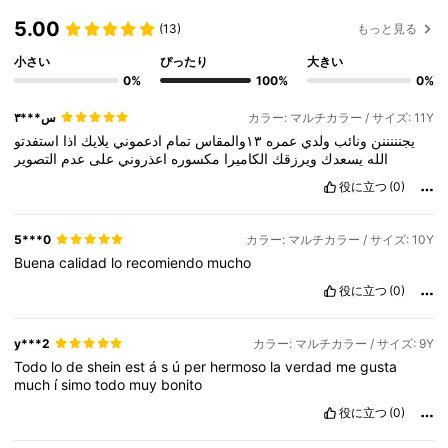
5.00
(13)
もっと見る
小さい
ぴったり
大きい
0%
100%
0%
س***٣
カラー: マルチカラー / サイズ: 11Y
يجنننننن
ونائب
ولدي
عمره
١٣والمقاس
تمام
ادعموني
يلايك
اذا
استفدتو
الله
يسعدك
ويرزقك
الكاميرا
مكسوره
اعذروني
على
عدم
التصوير
役に立つ
(0)
5***0
カラー: マルチカラー / サイズ: 10Y
Buena
calidad
lo
recomiendo
mucho
役に立つ
(0)
y***2
カラー: マルチカラー / サイズ: 9Y
Todo
lo
de
shein
est
á
s
ú
per
hermoso
la
verdad
me
gusta
much
í
simo
todo
muy
bonito
役に立つ
(0)