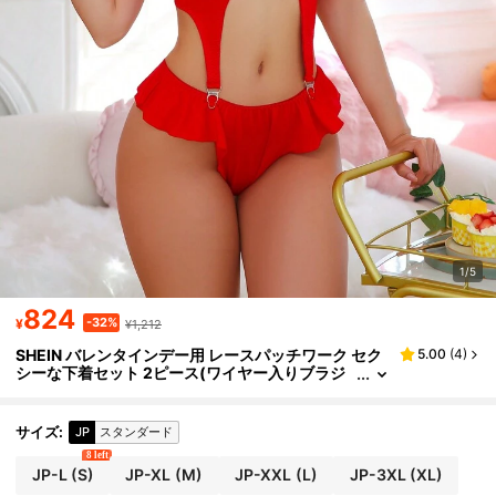
1/5
824
-32%
¥
¥1,212
SHEIN バレンタインデー用 レースパッチワーク セク
5.00
(
4
)
シーな下着セット 2ピース(ワイヤー入りブラジ
ャーとTバック)
サイズ
:
JP
スタンダード
8 left
JP-L
(S)
JP-XL
(M)
JP-XXL
(L)
JP-3XL
(XL)