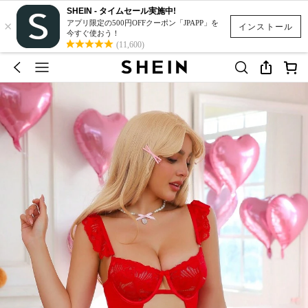
SHEIN - タイムセール実施中!
×
アプリ限定の500円OFFクーポン「JPAPP」を
インストール
今すぐ使おう！
(11,600)