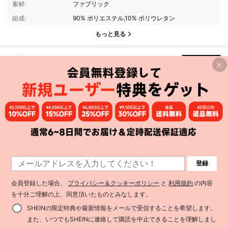
素材:
ファブリック
組成:
90% ポリエステル,10% ポリウレタン
8.4K フォロワー
4.82
もっと見る
Spicy Aura
フォロー
8.4K フォロワー
4.82
n***e
は
1日前
に購入しました
790K 件が最近販売されました
23K 回数目のご購入
8.4K フォロワー
4.82
あなたにおすすめの商品
おすすめ
アパレルアクセサリー
ジュエリー＆ウォッチ
ホーム＆イ
8.4K フォロワー
4.82
8.4K フォロワー
4.82
登録
会員登録した場合、
プライバシー＆クッキーポリシー
と
利用規約
の内容
8.4K フォロワー
4.82
を十分ご理解の上、同意頂いたものとみなします。
SHEINの限定特典や最新情報をメールで受信することを希望します。
また、いつでもSHEINに連絡して購読を中止できることを理解しまし
8.4K フォロワー
4.82