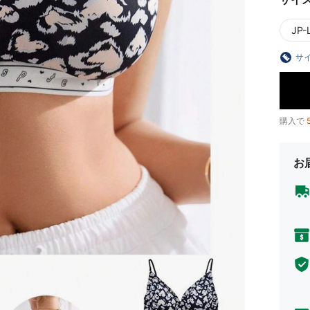
JP-L
サ
購入で
お