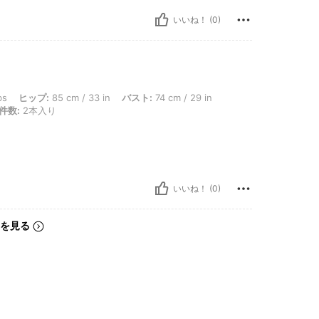
いいね！ (0)
: 85 cm / 33 in, バスト: 74 cm / 29 in, ウエスト: 59 cm / 23 in, カラー: マルチカ
bs
ヒップ:
85 cm / 33 in
バスト:
74 cm / 29 in
件数:
2本入り
いいね！ (0)
を見る