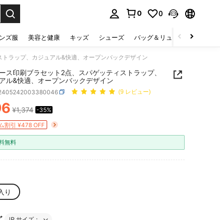
0
0
select.
ンズ服
美容と健康
キッズ
シューズ
バッグ＆リュック
下着＆
ストラップ、カジュアル&快適、オープンバックデザイン
ース印刷ブラセット2点、スパゲッティストラップ、
アル&快適、オープンバックデザイン
i2405242003380046
(9 レビュー)
96
¥1,374
-35%
ICE AND AVAILABILITY
割引 ¥478 OFF
料無料
入り
ズ
JP サイズ：