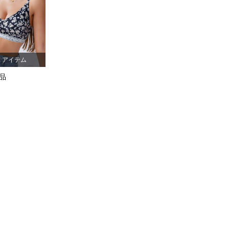
4.93
20K
1.1M
ラー, サイズ: S, 件数: 2本入り
4.93
20K
1.1M
1 アイテム
4.93
20K
1.1M
品
4.93
20K
1.1M
: 2本入り