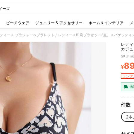
イーズ
 and down arrow keys to navigate search 検索履歴 and 人気ワード. Press Enter to 
ビーチウェア
ジュエリー & アクセサリー
ホーム＆インテリア
メ
ディース ブラジャー＆ブラレット
レディース印刷ブラセット2点、スパゲッティ
/
レディ
カジュ
SKU: s
8
¥
PR
ランダム
送
件数
2本
サイ