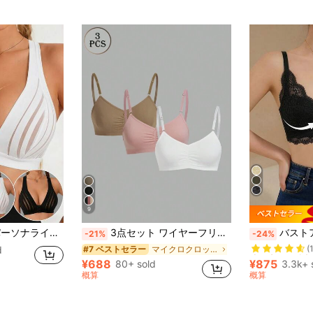
9
売り切れ間近
ェリー、デイリーウェア タンクトップ 女性用、一日中快適
3点セット ワイヤーフリーブラジャー＆ブラレットコンボ (ワイヤーフリー)
バストアップ パッド付き 
-21%
-24%
(
売り切れ間近
売り切れ間近
d
マイクロクロップ 女性用ブラジャーとブラレット
#7 ベストセラー
(
(
¥688
¥875
80+ sold
3.3k+ 
売り切れ間近
概算
概算
(