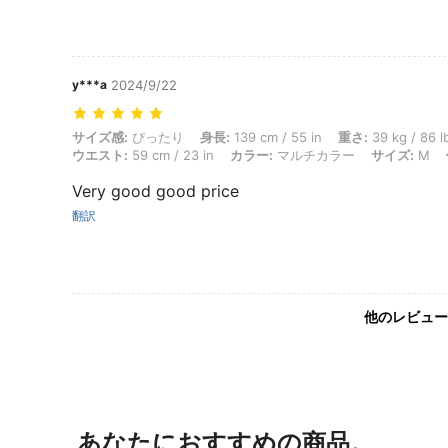
y***a
2024/9/22
サイズ感: ぴったり, 身長: 139 cm / 55 in, 重さ: 39 kg / 86 lbs, ヒップ
サイズ感:
ぴったり
身長:
139 cm / 55 in
重さ:
39 kg / 86 l
ウエスト:
59 cm / 23 in
カラー:
マルチカラー
サイズ:
M
Very good good price
翻訳
他のレビュー
あなたにおすすめの商品。