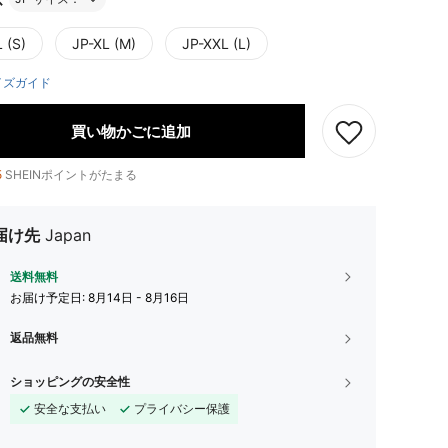
 (S)
JP-XL (M)
JP-XXL (L)
イズガイド
買い物かごに追加
5
SHEINポイントがたまる
届け先
Japan
送料無料
お届け予定日:
8月14日 - 8月16日
返品無料
ショッピングの安全性
安全な支払い
プライバシー保護