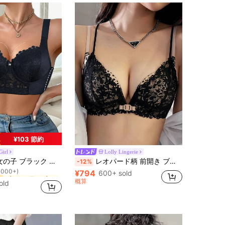
¥103 節約
Girl
Lolly Lingerie
プッシュアップ 女性用ブラジャーとブラレット
ー
シーレースブラ、女性用 集める ブラ、垂れ防止の快適なブラ
レオパード柄 前開き ブラジャー、小さなバストを持ち上げ強調、垂れ防止ワイヤレス セクシーなバックレスブラ [平らな胸用]
-12%
1000+)
¥794
プッシュアップ 女性用ブラジャーとブラレット
プッシュアップ 女性用ブラジャーとブラレット
600+ sold
ー
ー
1000+)
1000+)
概算
old
プッシュアップ 女性用ブラジャーとブラレット
ー
1000+)