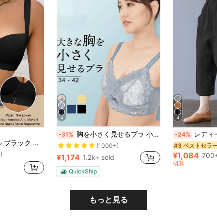
4
4
胸を小さく見せるブラ 小さく 見せる 大きな胸を小さく見せる ブラ さらし ブラジャー 脇高 レース リボン 小さく見せるブラジャー 大きいサイズ
レディース 無地 ミニマル カジュ
-31%
-24%
ップ&サポートブラ、日常着用に適し、一日中快適
#3 ベストセラ
(1000+)
)
¥1,084
700+
¥1,174
1.2k+ sold
概算
QuickShip
もっと見る