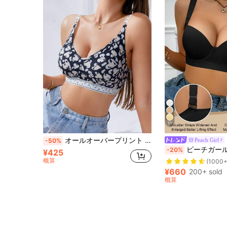
11
オールオーバープリント レターテープブラレット
Peach Girl
-50%
ピーチガール ブラック 快適ブラ、女性用下着、リフトア
-20%
¥425
概算
(1000+
¥660
200+ sold
概算