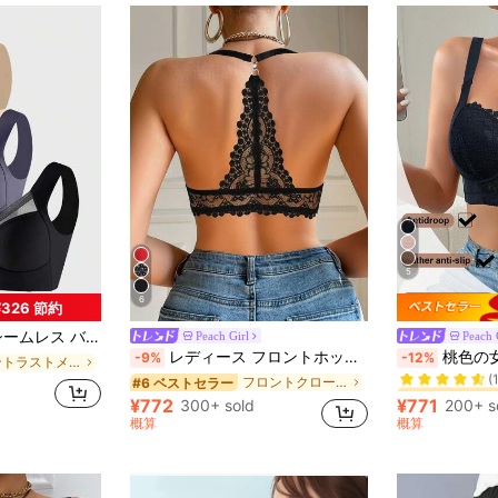
5
6
¥326 節約
、ワイヤレススポーツブラ、セクシーアンダーシャツブラ
Peach Girl
Peach 
#6 ベストセラ
レディース フロントホック レース アンダーワイヤー プッシュアップブラ、美しいバックデザイン、通気性 & 快適、リフト & プッシュアップ、デイリーカジュアルウェアに適し、快適 & 自信
桃色の女の子 ブラック セク
-9%
-12%
コントラストメッシュ 女性用ブラジャーとブラレット
(
フロントクローズ 女性用ブラジャーとブラレット
#6 ベストセラー
#6 ベストセラ
#6 ベストセラ
d
(
(
¥772
¥771
300+ sold
200+ s
#6 ベストセラ
概算
概算
(