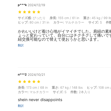
p***k
2024/12/19
サイズ感: ぴったり, 身長: 155 cm / 61 in, 重さ: 45 kg / 99 lbs, バスト:
サイズ感:
ぴったり
身長:
155 cm / 61 in
重さ:
45 kg / 99 l
ヒップ:
80 cm / 31 in
カラー:
マルチカラー
サイズ:
S
件数
かわいいけど着け心地がイマイチでした。肩紐の素
ょっと変わっていて、自分にはチクチクして痛いで
紐交換可能なので替えて使おうかと思います。
翻訳
n***2
2024/10/21
身長: 173 cm / 68 in, 重さ: 67 kg / 148 lbs, ヒップ: 108 cm / 43
身長:
173 cm / 68 in
重さ:
67 kg / 148 lbs
ヒップ:
108 cm /
カラー:
マルチカラー
サイズ:
S
件数:
2本入り
shein never disappoints
翻訳