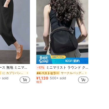
¥231 節約
アル カプリパンツ 大きめポケット付き 秋 通勤 通学向け ブラック 夏用
ミニマリスト ラウンド クロスボディバッグ ブラック、耐久性、デイリーコミューター向け、レディース ナイロン クロスボディバッグ、防水ショルダーバッグ、マルチジッパー メッセンジャーバッグ
-17%
に カプリパンツ 丈の長いカジュアルパンツ
サークルバッグ 女性のクロスボディ
ー
#4 ベストセラー
¥1,139
 sold
500+ sold
概算