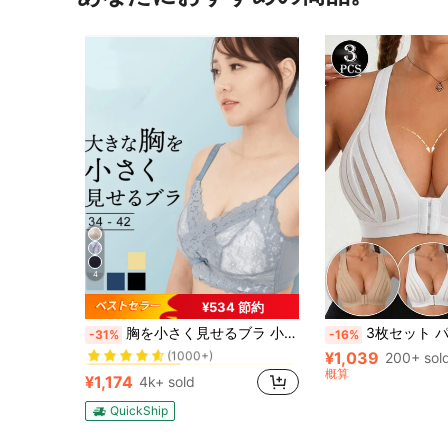
4
¥534 節約
パディングなし 女性用ブラジャーとブラレット
#1 ベストセラー
胸を小さく見せるブラ 小さく 見せる 大きな胸を小さく見せる ブラ さらし ブラジャー 脇高 レース リボン 小さく見せるブラジャー 大きいサイズ
3枚セット パーソナライズ セクシーブラ、カジュアルブラ ランジ
-31%
-16%
(1000+)
¥1,039
パディングなし 女性用ブラジャーとブラレット
パディングなし 女性用ブラジャーとブラレット
200+ sol
#1 ベストセラー
#1 ベストセラー
(1000+)
(1000+)
概算
¥1,174
4k+ sold
パディングなし 女性用ブラジャーとブラレット
#1 ベストセラー
(1000+)
QuickShip