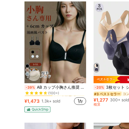
4
なし 女性用ブラジャーとブラレット
#3 ベストセラー
AB カップ小胸さん推奨 超厚パッド シームレス ノンワイヤー 超盛りブラ 綺麗な谷間メイク ボリュームアップ 補正効果抜群 ズレない安定フィット 締め付け感ゼロ 痛くない 快適ブラジャー
3枚セット シームレス バックレス キャミソールブラ
-39%
-20%
(100+)
なし 女性用ブラジャーとブラレット
なし 女性用ブラジャーとブラレット
#3 ベストセラー
#3 ベストセラー
#3 ベストセラー
(100+)
(100+)
¥1,277
300+ sol
¥1,473
1.3k+ sold
なし 女性用ブラジャーとブラレット
#3 ベストセラー
概算
(100+)
QuickShip