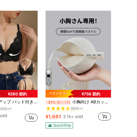
4
¥280 節約
¥756 節約
！
カラーブロック 女性用ブラジャーとブラレット
#1 ベストセラー
レース ブラジャー 調節可能な肩紐 小胸用 Aカップ/Bカップ
小胸向け ABカップ対応 6cm極厚パッド 盛りブラ ノンワイヤー シームレス 谷間メイク バストアップ 美胸フィット ブラジャー
-31%
残り3日
(500+)
1000+)
！
！
カラーブロック 女性用ブラジャーとブラレット
カラーブロック 女性用ブラジャーとブラレット
#1 ベストセラー
#1 ベストセラー
(500+)
(500+)
1000+)
1000+)
sold
¥1,661
3.1k+ sold
！
カラーブロック 女性用ブラジャーとブラレット
#1 ベストセラー
(500+)
1000+)
QuickShip