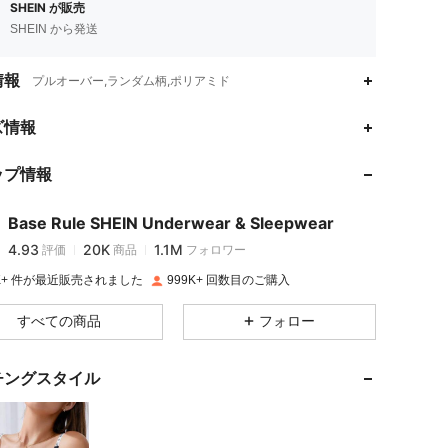
SHEIN が販売
SHEIN から発送
情報
プルオーバー,ランダム柄,ポリアミド
4.93
20K
1.1M
ズ情報
ップ情報
4.93
20K
1.1M
Base Rule SHEIN Underwear & Sleepwear
4.93
20K
1.1M
評価
商品
フォロワー
p***q
は
1日前
に購入しました
9K+ 件が最近販売されました
999K+ 回数目のご購入
4.93
20K
1.1M
すべての商品
フォロー
4.93
20K
1.1M
チングスタイル
4.93
20K
1.1M