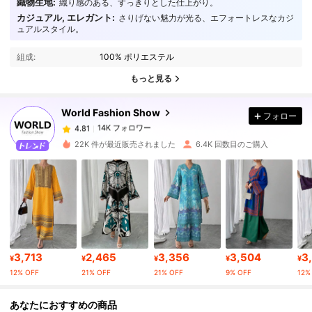
織物生地:
織り感のある、すっきりとした仕上がり。
カジュアル, エレガント:
さりげない魅力が光る、エフォートレスなカジ
ュアルスタイル。
14K フォロワー
4.81
組成:
100% ポリエステル
14K フォロワー
4.81
もっと見る
World Fashion Show
フォロー
14K フォロワー
4.81
h***4
は
1日前
に購入しました
22K 件が最近販売されました
6.4K 回数目のご購入
14K フォロワー
4.81
14K フォロワー
4.81
14K フォロワー
4.81
3,713
2,465
3,356
3,504
3
¥
¥
¥
¥
¥
12% OFF
21% OFF
21% OFF
9% OFF
12%
14K フォロワー
4.81
あなたにおすすめの商品