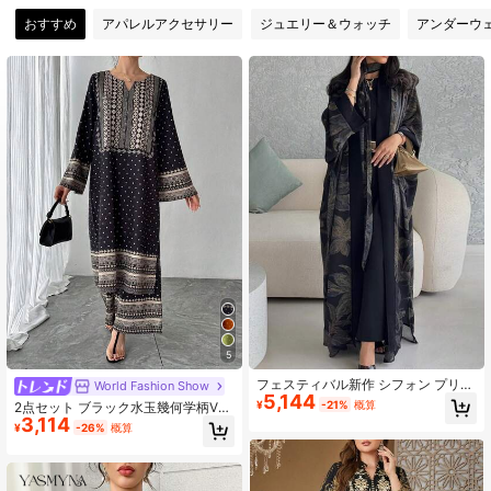
おすすめ
アパレルアクセサリー
ジュエリー＆ウォッチ
アンダーウ
14K フォロワー
4.81
14K フォロワー
4.81
14K フォロワー
4.81
14K フォロワー
4.81
5
フェスティバル新作 シフォン プリン
World Fashion Show
5,144
ト カジュアルアバヤ（ヘッドスカー
¥
-21%
概算
2点セット ブラック水玉幾何学柄Vネ
フ付き） バケーション ブラック 秋
3,114
ック長袖マキシドレス + ウエストゴ
¥
-26%
概算
ムワイドレッグパンツ エレガント ラ
グジュアリー アラビア風アウトフィ
ット 秋