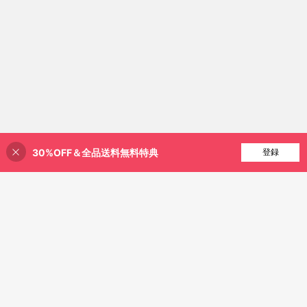
30%OFF＆全品送料無料特典
買い物かごに追加
登録
12% 割引！