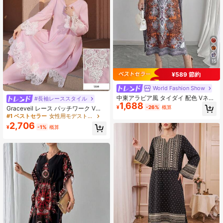
15
¥589 節約
World Fashion Show
中東アラビア風 タイダイ 配色 Vネッ
#長袖レーススタイル
1,688
ク ゆったり ハイエンド カジュアル
¥
-26%
概算
Graceveil レース パッチワーク Vネ
リバーシブル ウエストゴム スリミン
ック ルーズ エイジングケア ロング
#1 ベストセラー
女性用モデストセット
グ バケーション 半袖 マキシ丈 秋
トップ & ストレートレッグ パンツ レ
2,706
¥
-1%
概算
ディース エレガントなピンク 2ピー
スセット