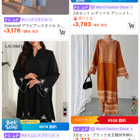
World Fashion Show
2点セット レディース アシンメトリ
ーヘム フレアスリーブ プルオーバー
残り 2 点
#シックスタイル
トップ + ワイドレッグパンツ、エレ
3,783
¥
-9%
概算
Graceveil アラビアンスタイル カジ
ガントラグジュアリーカラーブロッ
3,176
ュアルシャツ&パンツ レディースア
クセット、母、娘、妻、彼女への新
¥
-26%
概算
ウトフィット
年のプレゼントに最適、フォーマ
ル、パーティー、春の日常着用
5
¥508 節約
¥974 節約
World Fashion Show
2点セット: ブラック水玉幾何学柄V
#タイムレスブラック
3,717
ネック長袖マキシドレス + ウエスト