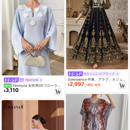
#タイムレスブラック
Solessence 中東、アラブ、カジュア
Yasmyna
2,997
ル、ボヘミアン、刺繍、アーティス
¥
-21%
概算
Yasmyna 女性用3Dフローラル
NEW
ティック、レトロ、バケーションと
3,110
デコレーションアラビアンドレス
¥
ツーリズムのグランドドレス、控え
め