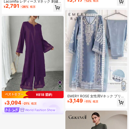
¥
-12%
概算
Lacomfia レディース Vネック 刺繍
ゴムワイドレッグパンツ、エレガン
2,791
ルーズ 2点セット、春夏レディース
¥
-26%
概算
トなラグジュアリーアラビアンスタ
ブラウスとパンツのセット フォーマ
イルアウトフィット 秋
ル レディースファッションセット 2
点セットアウトフィット
¥818 節約
EMERY ROSE 女性用Vネック プリン
3,149
トカジュアルドレス シャツ付き 無地
3,094
¥
-11%
概算
¥
-21%
概算
パンツセット 3点セット
World Fashion Show