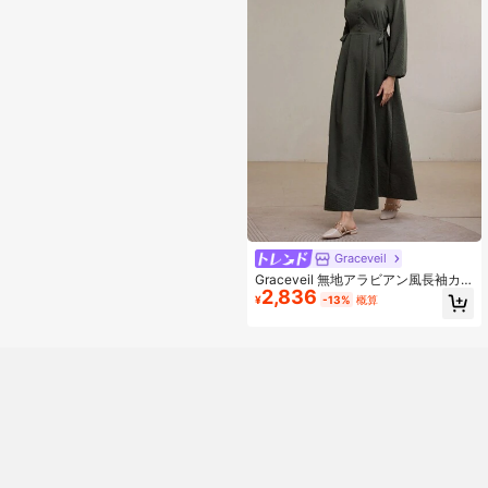
Graceveil
Graceveil 無地アラビアン風長袖カ
2,836
ジュアルドレス、日常着にぴったり
¥
-13%
概算
のミニマリストファッション、モデ
スト