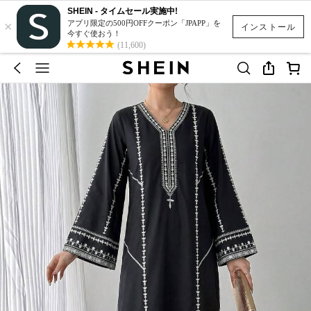
SHEIN - タイムセール実施中!
×
アプリ限定の500円OFFクーポン「JPAPP」を
インストール
今すぐ使おう！
(11,600)