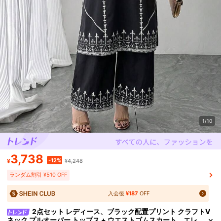
1/10
3,738
-12%
¥
¥4,248
ランダム割引 ¥510 OFF
入会後
¥187
OFF
2点セット レディース、ブラック配置プリント クラフトV
ネック プルオーバー トップス + ウエストゴムスカート、エレ