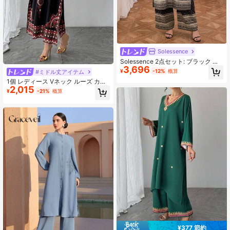
Solessence
Solessence 2点セット: ブラック ド
3,696
ット幾何学プリント Vネック 長袖 マ
¥
-12%
概算
#ミドル丈アイテム
キシワンピース + 幾何学プリント ウ
1個 レディース Vネック ルーズ カジ
エストゴム ワイドパンツ エレガント
2,015
ュアル オールオーバープリント ワン
レディーススーツ
¥
-21%
概算
ピース、多用途 ウエストリボン バケ
ーションドレス ブラック 秋
¥377 節約