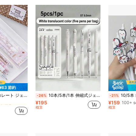
¥63 節約
に 筆記用具セット 鉛筆削り&ペンカバー&ペングリップ&鉛筆&消しゴム&修正製品&マーカー&ハイライ
、チョコレート香付きペン1本、消せるペン1本含む、女の子や学生への学校準備の理想的なギフト
10本/5本/1本 伸縮式ジェルペンセット 0.5mm細芯 黒インク 速乾性 滲みにくい 滑らかな書き心地 試験 オフィス 新学期 文房具 学生向けギフト
10/5本 歯科テーマ ボールペン 伸縮式 ミニ
-26%
-21%
¥195
¥159
に 筆記用具セット 鉛筆削り&ペンカバー&ペングリップ&鉛筆&消しゴム&修正製品&マーカー&ハイライ
に 筆記用具セット 鉛筆削り&ペンカバー&ペングリップ&鉛筆&消しゴム&修正製品&マーカー&ハイライ
100+ s
概算
概算
に 筆記用具セット 鉛筆削り&ペンカバー&ペングリップ&鉛筆&消しゴム&修正製品&マーカー&ハイライ