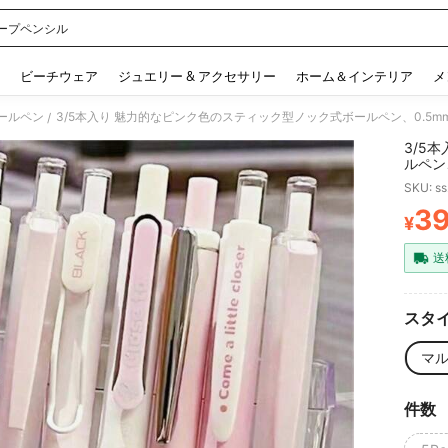
ープペンシル
 and down arrow keys to navigate search 検索履歴 and 人気ワード. Press Enter to 
ビーチウェア
ジュエリー & アクセサリー
ホーム＆インテリア
メ
ールペン
/
3/5
ルペン
に適し
SKU: s
3
¥
PR
送
スタイ
マ
件数