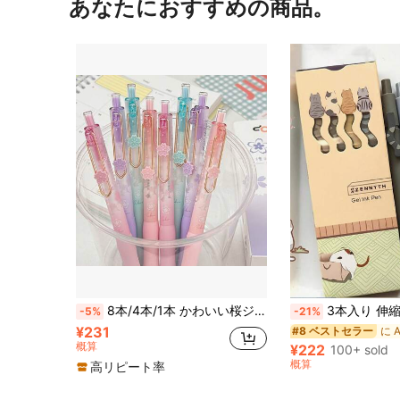
あなたにおすすめの商品。
8本/4本/1本 かわいい桜ジェルペン、美的なパステルカラーのノック式ボールペン、ソフトグリップ、0.5mm細字スムーズな書き心地、ジャーナリング、ノート取り、学校&オフィス用品、4パック かわいい文房具 女の子向け
3本入り 伸縮式ニュートラルペン、0.5mm黒ボールペン、かわいい猫デザイン、ファッシ
-5%
-21%
¥231
#8 ベストセラー
概算
¥222
100+ sold
概算
高リピート率