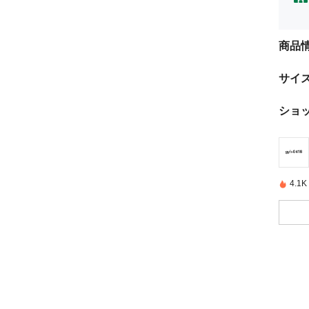
商品
サイ
ショ
4.