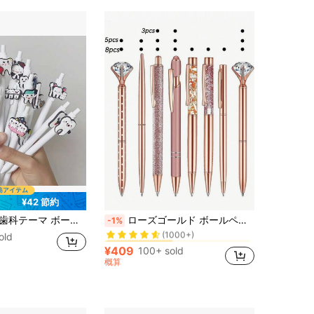
¥42 節約
に ステンレススチール ペン&リフィル
#3 ベストセラー
マル 無地 歯型 オフィス用 看護師ペン 歯科看護師・医療助手・学生向け ギフト ランダムスタイル
ローズゴールド ボールペンセット 3/5/8本 グリッターリキッド、ラインストーン&クリスタルデコレーション、黒インク ボールペン、ウェディング/オフィス デスクトップ文房具 学校に戻る
-1%
(1000+)
old
に ステンレススチール ペン&リフィル
に ステンレススチール ペン&リフィル
#3 ベストセラー
#3 ベストセラー
(1000+)
(1000+)
¥409
100+ sold
に ステンレススチール ペン&リフィル
#3 ベストセラー
概算
(1000+)