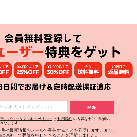
アプリ
購読
登録
登録する
プライバシー＆クッキーポリシー
と
利用規約
の内容を十分ご理解の
みなします。
購読
定特典や最新情報をメールで受信することを希望します。また、
INに連絡して購読を中止できることを理解しました。