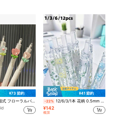
¥73 節約
¥41 節約
クなチューリップデザイン、速乾性の高い黒インク 0.5mm、滑らかな書き心地、日記やスケッチに最適、学校に必需品、学校・オフィス用品
12/6/3/1本 花柄 0.5mm 黒 速乾ゲルペン、ノートやオフィス用品に適し、スムーズな書き心地、新学期シーズンの選択
-22%
¥142
ld
概算