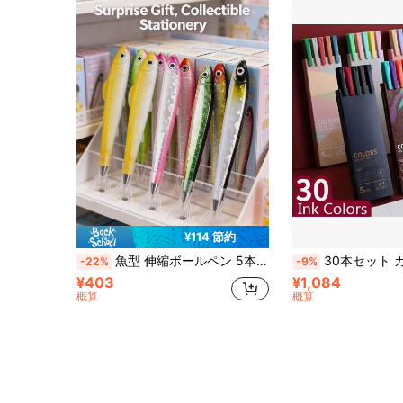
¥114 節約
魚型 伸縮ボールペン 5本セット、中字、プラスチック製、長方形、10代~大人向け、学校、オフィス、エンターテインメントに最適、生徒や筆記具愛好家への特別なギフト、母の日やナースの日にもぴったり
30本セット カラフルなニュートラルペン、0.5mmチップ、モランディマカロンカラー
-22%
-9%
¥403
¥1,084
概算
概算