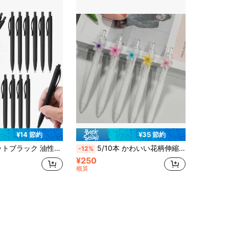
¥14 節約
¥35 節約
、ミニマルスタイル、 伸縮式&携帯性、快適なグリップ、スムーズな書き心地、学校や職場での大量購入に最適
5/10本 かわいい花柄伸縮式ボールペン、0.5mm、クリエイティブ文房具セット、日常のオフィスに最適、ギフトセット、ファッションペンセット、耐久性のある素材、新学期必需品、学校用品
-12%
¥250
概算