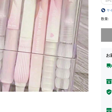
5Pc
サ
数量:
申し訳
お