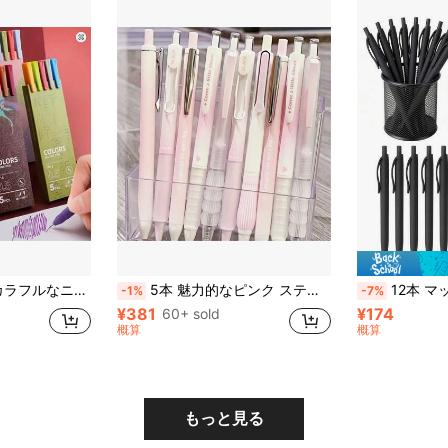
パレット、ヴィンテージカラフルなニュートラルペン、ミニマリストな学校文房具
5本 魅力的なピンク スティック プッシュペン、0.5mm黒色ニュートラルペン、学生や事務職員向け、箱入り 新学期
12本 マットブラック 油性ボールペン、ワンタッチ式
-1%
-7%
¥381
¥174
60+ sold
概算
概算
もっと見る