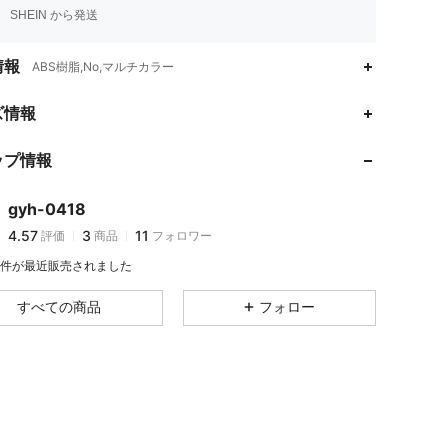
SHEIN から発送
情報
ABS樹脂,No,マルチカラー
4.57
3
11
ズ情報
4.57
3
11
ップ情報
4.57
3
11
4.57
3
11
gyh-0418
4.57
3
11
評価
商品
フォロワー
j***4
が
1日前
にフォローしました
4.57
3
11
1K 件が最近販売されました
すべての商品
フォロー