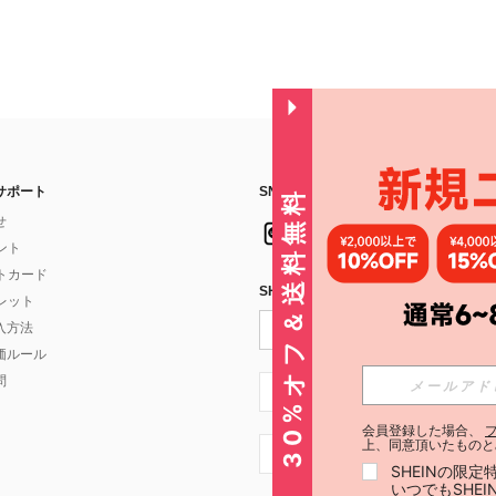
サポート
SNSフォローはこちら：
30%オフ＆送料無料
せ
イント
フトカード
SHEIN STYLE NEWSを購読する
ォレット
入方法
価ルール
問
JP + 81
会員登録した場合、
上、同意頂いたものと
JP + 81
SHEINの限
いつでもSHE