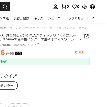
0
0
select.
ンズ服
美容と健康
キッズ
シューズ
バッグ＆リュック
下着＆
3/5本入り 魅力的なピンク色のスティック型ノック式ボールペン、0.5mm黒色中性インク、学生やオフィスワーカーに適しています、ボックス入り新学期用
本入り 魅力的なピンク色のスティック型ノック式ボー
、0.5mm黒色中性インク、学生やオフィスワーカー
ています、ボックス入り新学期用
s260519234697026367005
96
残り3日
¥408
-3%
ICE AND AVAILABILITY
料無料
ルタイプ:
ルチカラー