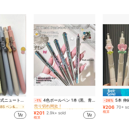
に ABS ペン&リフィル
#1 ベストセラー
ョナブルなモランディカラー、スムーズな書き心地、癒し系ガールズ文房具、新学期
4色ボールペン 1本 (黒、青、赤、緑)、高品質ペン先、スムーズな書き心地、書く、マーキング、メモに最適。オフィス文具、学校用品。
5本 伸縮式 フローラルパターン ボールペン、ロマンチッ
-1%
-26%
売り切れ間近！
¥206
に ABS ペン&リフィル
に ABS ペン&リフィル
に ABS ペン&リフィル
70+ so
#1 ベストセラー
#1 ベストセラー
売り切れ間近！
売り切れ間近！
概算
¥201
2.9k+ sold
に ABS ペン&リフィル
#1 ベストセラー
概算
売り切れ間近！