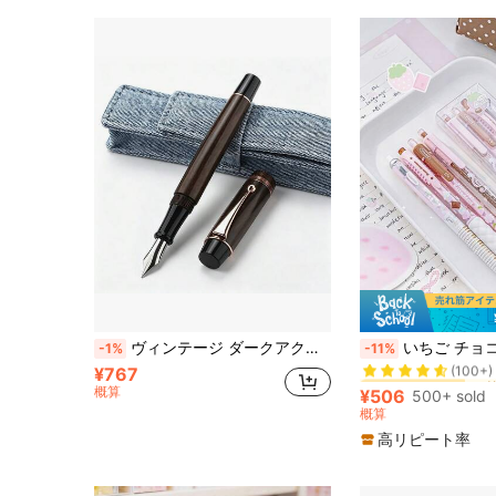
#1 ベストセラー
ヴィンテージ ダークアクリル 万年筆 ローズゴールドトリム Fニブ 高級サインペン デニムペンケース付き ビジネスギフト 男女兼用
いちご チョコレート ジェルインクペン 4本セット、0.5mm 油性ボールペン 速乾性黒インク
-1%
-11%
(100+)
¥767
#1 ベストセラー
#1 ベストセラー
概算
(100+)
(100+)
¥506
500+ sold
#1 ベストセラー
概算
(100+)
高リピート率