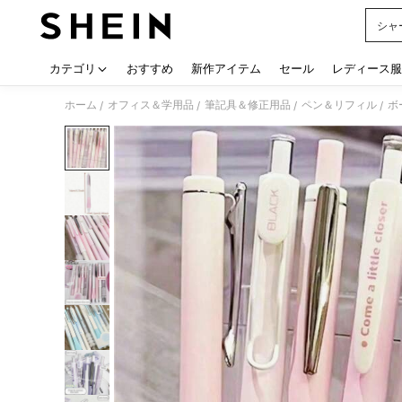
シャ
Use up
カテゴリ
おすすめ
新作アイテム
セール
レディース服
ホーム
オフィス＆学用品
筆記具＆修正用品
ペン＆リフィル
ボ
/
/
/
/