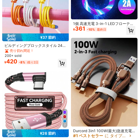
1個 高速充電 3-in-1 LEDフローティ
361
ングライトデータケーブル iPhone 1
¥
-10%
最終日
1/8
7 Pro Max/17 Pro/17/Air/17/16/15/1
4/13/12/11、S25/S24/S23/S22/S2
¥37 節約
1/S20 Ultra Plus、シリーズ対応
932
-3%
残り2日
¥
¥961
ビルディングブロックスタイル 240
W(MAX) 超高速充電ケーブル、プレ
売り切れ間近！
PD急速充電ケーブル3本セット、長さ6.6フィート、i
4.33
(
3
)
ミアム外観 4-in-1 高速充電データケ
200+ sold
Phone 14 13 12 11 Pro Max XS XR X 8 Plus対
ーブル、14-17シリーズ Proシリー
420
¥
-8%
残り2日
ズ、Pro Max対応、ポータブル充電
応、パッド入り、USB Type-C - Lightningケー
器で使用可能、17/16/15/14/13/12/1
ブル
1/S24/S23/S22/S21およびその他の
スタイルタイプ
モデルに適しています
6.6フィート/200cm
サイズ
3個
長さ
:
200 cm
7
Durcord 3in1 100W(最大)急速充電
¥26 節約
ケーブル、USB A/Type C - Lightnin
#1 ベストセラー
に タイプC ケーブル
サイズガイド
g、ナイロンブレード充電コード、