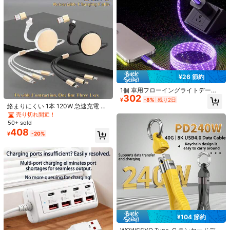
حلوووووووووووووو
男の子の誕生日プレゼントに最適、1
7/16/15/14/13/12/Pro Maxシリーズ
役に立つ
(0)
のスマホ、Galaxy S25 U/Traなど、
Honor X9c、A5 Proなどに適用可
能、ユニバーサル高効率充電アダプ
ター、充電データ同期ケーブル
ش***د
カラー: ホワイト / スタイルタイプ: 6.6フィート/200cm / サイズ: 3個
مو
كثير
يشحن
役に立つ
(0)
¥26 節約
529 フォロワー
4.80
1個 車用フローイングライトデータ
302
ケーブル、スマホ急速充電ケーブ
¥
-8%
残り2日
製品詳細
ル、カラフルなランニングライト発
絡まりにくい 1本 120W 急速充電 3 i
光充電ケーブル、LEDフローイング
n 1 格納式充電ケーブル iPhone 17 P
529 フォロワー
4.80
売り切れ間近！
素材:
Copper
ライト急速充電ケーブル、3.28ft/1
ro Max/17 Pro/17/Air/16/15/14/13/1
50+ sold
m、母の日/父の日/イースターギフ
2/11/XS/XR/8/7/6、S25/S24/S23/S
408
もっと見る
ト、耐久性のあるTPE充電データケ
¥
-20%
22/S21 Ultra Plus、シリーズ対応 女
ーブル、/Ultra/S24/S23 Ultra/S23/
性の日 誕生日プレゼント
529 フォロワー
4.80
S22/S21シリーズ対応
SGP Hybrid
フォロー
e***6
が閲覧中
529 フォロワー
4.80
22K 件が最近販売されました
2.8K 回数目のご購入
あなたにおすすめの商品
529 フォロワー
4.80
¥104 節約
おすすめ
ホーム＆インテリア
オフィス＆学用品
電子機器＆ケース