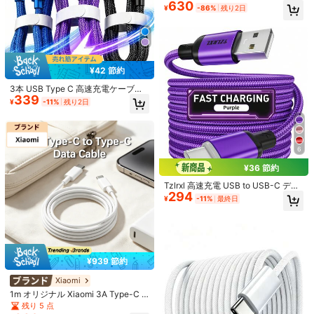
g ケーブル (2M)、高出力 PD Type-
630
¥
-86%
残り2日
1個/4個 20W 3.3フィート/100cm U
C - Lightning
SB - Lightning ナイロン編みデータ
200+ sold
(1000+)
ケーブル、iPhone 14 13 12 11 Pro M
276
¥
-10%
最終日
ax XR XS X 8 7 6 Plus SE/iPad対
応、高効率急速充電ケーブル MFi認
証
¥31 節約
¥42 節約
Durcord MFI認証 3-in-1 多機能充電
3本 USB Type C 高速充電ケーブ
ケーブル、最大120W、Type-C急速
600+ sold
339
ル、3.3ft/6.6ft/9.9ft、USB-A to US
¥
-11%
残り2日
充電対応、Androidスマートフォン、
282
B-C 高速充電データケーブル、Andr
¥
-10%
最終日
タブレットに最適、16/15/14/13/12/
oidスマートフォン、その他のAndroi
11、S24/S23/S22/S21などに対応
dスマートフォンおよびType-Cデバ
イス対応、旅行/オフィスデスクアク
セサリー/車載アクセサリー/クルー
6
ズ/室内/屋外に適し、充電器対応、
パープル
¥36 節約
Tzlrxl 高速充電 USB to USB-C デー
294
タケーブル - プレミアムナイロン編
¥
-11%
最終日
み込み充電およびデータ同期ケーブ
ル、Type-C対応スマートフォン対
応
¥52 節約
¥939 節約
3本セット ナイロン編み込みデータ
ケーブル、充電ケーブルコンボパッ
#4 ベストセラー
に 稲妻 ケーブル
Xiaomi
ク、14/13/12/Pro Max/X/XR/XS/8/
USB-C - Lightning 高速充電ケーブ
600+ sold
(1000+)
1m オリジナル Xiaomi 3A Type-C t
7/6s/6に対応するナイロン編み込みL
ル | iPhone 14/13/12/11 Pro Max/X
#3 ベストセラー
に 稲妻 ケーブル
470
o Type-C データケーブル - 45W/33
残り 5 点
ightningデータケーブルを含む。こ
¥
-10%
残り2日
R/XS/X/8/7/6 Plus/SEに対応、Type
W/30W/27W 急速充電に対応、高速
900+ sold