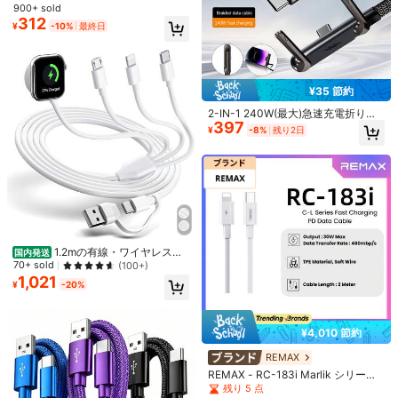
ータケーブル、iPhone 17/16/15/14/
900+ sold
13/12/Pro Maxシリーズ、Galaxy S2
312
¥
-10%
最終日
5シリーズ、その他のスマートフォ
ンに対応、ユニバーサル高効率充電
アダプター、充電＆データ同期ケー
ブル
¥35 節約
2-IN-1 240W(最大)急速充電折りた
¥24 節約
397
たみ式ブラケットデータケーブル、
¥
-8%
残り2日
ナイロン編み込みケーブル急速充
¥29 節約
1/3/5個 PD 60W 高速充電 3.3ft/100
電、データワイヤ折りたたみ式スマ
cm 高効率データ転送 高速充電ケー
100+ sold
BinBoom MFi認証 Lightning充電ケ
ホ・タブレットスタンド Type-C to
ブル 16シリーズ、17 Pro Max/17 Pr
214
ーブル、急速充電、iPhone 14/13/1
Type-C、17/16/15/PRO MAX/Hono
売り切れ間近！
¥
-10%
残り2日
o/17 Plus/17/16/15、S25/S24/S23/
2/11 Pro Max/XS Max/XR/XS/X/8/7
r/ノートパソコン、A5対応、高効率
1.1k+ sold
S22/S21/S20 Ultra Plus、シリーズ
Plus対応
充電ケーブル
232
対応
¥
-11%
残り2日
1.2mの有線・ワイヤレス充
国内発送
電器。多機能充電ケーブル、Type-
70+ sold
(100+)
CとUSB電源に対応。Phone、Andr
1,021
¥
-20%
oid、カメラ、MP3対応ユニバーサ
ルアダプター。
¥4,010 節約
REMAX
REMAX - RC-183i Marlik シリーズ
¥31 節約
30W PD急速充電 Type-C - Lightnin
残り 5 点