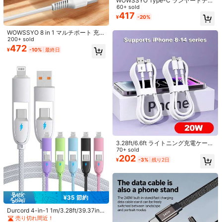
WOWSSYO Type-C ランヤードデー
タケーブル、PD240W急速充電対
60+ sold
529 フォロワー
4.80
応、マイクロファイバーレザー、US
417
¥
-20%
B-C×2、スマホランヤー キーチェー
ン、モバイルバッテリー、ポータブ
WOWSSYO 8 in 1 マルチポート 充電
ルデータケーブル
器 ハブ 25W ブラック/ホワイト アダ
200+ sold
529 フォロワー
4.80
プター 4 USB ポート + 4 Type C P
472
¥
-10%
最終日
D 急速充電ポート パワーハブ 急速充
電 Type C マルチファンクション プ
ラグ/マルチ出力 アウトレット USB
529 フォロワー
4.80
アダプター USB C ハブ USB ハブ/マ
ルチポートハブ ノートパソコン、ス
マートフォン、タブレットなどの機
器に対応 レディースデーギフト
529 フォロワー
4.80
¥28 節約
#2 ベストセラー
に ホワイト ケーブル
売り切れ間近！
高速充電データケーブル 効率的なデ
ータ転送 14 Pro Max/14 Pro/14 Plu
#2 ベストセラー
#2 ベストセラー
に ホワイト ケーブル
に ホワイト ケーブル
5
529 フォロワー
4.80
s/14/13/12/11/XS/XR/8/7/6/ノートパ
1.9k+ sold
売り切れ間近！
売り切れ間近！
ソコンシリーズ対応
3.28ft/6.6ft ライトニング充電ケーブ
¥33 節約
253
#2 ベストセラー
に ホワイト ケーブル
¥
-10%
残り2日
ル、[MFi認証] USB A to ライトニン
70+ sold
売り切れ間近！
グ充電ケーブル、13 12 11/Mini Pro
202
MFi認証ナイロン編組高速充電デー
¥
-3%
残り2日
XR Xs Max X SE 8 7 6 Plus/iPod対
タケーブル、iPhone 13/12/11/XR/8/
529 フォロワー
1.3k+ sold
(1000+)
4.80
応 - ホワイト
7/6、14 Pro Max、14 Pro、14 Plu
295
¥
-10%
最終日
s、13 Pro Max、13 Pro、13、12 Pr
o、12、11、XS、XR、8 Plus、8、
7、6、5、SEなどのノートパソコン
¥35 節約
シリーズ、およびLightning & Nanイ
ンターフェースに対応、高速充電を
Durcord 4-in-1 1m/3.28ft/39.37in 1
サポート
00W(最大) ナイロン編組Lightningデ
売り切れ間近！