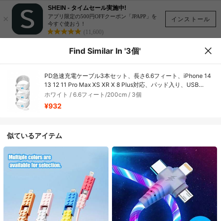
SHEIN - タイムセール実施中!
×
アプリ限定の500円OFFクーポン「JPAPP」を
インストール
今すぐ使おう！
(11,600)
Find Similar In '3個'
PD急速充電ケーブル3本セット、長さ6.6フィート、iPhone 14
13 12 11 Pro Max XS XR X 8 Plus対応、パッド入り、USB
Type-C - Lightningケーブル
ホワイト / 6.6フィート/200cm / 3個
¥932
似ているアイテム