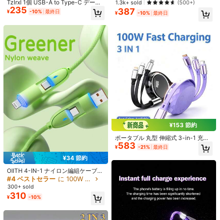
Tzlrxl 1個 USB-A to Type-C データ
1.3k+ sold
(500+)
スマートフォン/Android/Type-C、
235
ケーブル (90°曲げ) – およびその他
387
¥
-10%
最終日
Micro USB対応、モバイルバッテリ
¥
-10%
最終日
のスマートフォンに対応 (データ転
数量:
ー、充電器、ユニバーサル充電器
送 & 充電)
お届け先
Japan
送料無料
500 ポイント 付与遅延
お届け予定日:
8月15日 - 8月17日
返品無料
安全な支払い · プライバシー保護
Sold by & Ships from: SHEIN
¥153 節約
ポータブル 丸型 伸縮式 3-in-1 充電
583
ケーブル、100W急速充電 1.2M 長さ
4.33
(3)
もっと見る
¥
-21%
最終日
マルチインターフェース データケー
¥34 節約
ブル、車、家庭、アウトドア旅行に
m***0
カラー: ホワイト / スタイルタイプ: 6.6フィート/200cm / サイズ: 3個
適しています
OIITH 4-IN-1 ナイロン編組ケーブ
ابثاردعاددعتزعزتززهزهززعددعدعددعدغ
ル、1メートル/3.28フィート/39.37
#4 ベストセラー
に 100W ケーブル
インチ、MFi認証ケーブル、カーア
300+ sold
役に立つ
(0)
クセサリー/旅行必需品、100W（最
310
¥
-10%
大）ナイロン編組ライトニングデー
タケーブル、春/夏の休暇に必須のア
イテム、パーティー用品、母の日/父
R***a
カラー: ホワイト / スタイルタイプ: 6.6フィート/200cm / サイズ: 3個
の日/イースターのギフト、女の子/