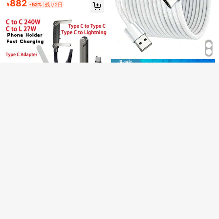
(1000+)
れらのデータケーブルはマット仕上
882
-C 車載充電器 CarPlay データケー
¥
-52%
残り2日
データ転送、充電とデータ転送の2
287
げで、オス-オスUSB充電およびデー
ブル、Apple データケーブルに対
'
3個
'サイズの関連する在庫アイテムをチェック
¥
-3%
残り2日
全てを見る
つの機能を備えています。Xiaomi/R
タ同期ケーブルとして設計されてお
応、PD 高速充電に対応、14 充電ケ
edmi/POCO、OnePlus、Androidデ
り、5-10Wの出力電力と丸型デザイ
ーブルに対応、13/12 Plus スマート
バイスと互換性があります。
申し訳ございませんが、この商品は完売しました。
ンが特徴です。3.3ft/6.6ft/10ftの長
フォンに対応、iPad 11 タブレット対
さで提供され、クリスマスギフト/ホ
応 Lightning - Type-C 充電ケーブル
ームギフトに最適です。
完売
¥56 節約
急速充電 USB Type-C ケーブル、ナ
223
イロン編み込み素材、USB-A から U
¥
-20%
SB-C Android 充電ケーブル、16/16
Pro/16 Pro Max/16 Plus/15/15 Pro/1
5 Plus/15 Pro Max/17/17 Pro Max対
応。Samsung Galaxy S24, S23, S2
2, S21, S20 Ultra, S20+, Note 20, 1
¥8 節約
0, S10, S9 Plus, A12, A11, A52, Pixel
240W Type-C エルボー急速充電ケ
6, 5, 4, 4a, 3a XL およびその他のデ
ーブル（スマホスタンドとゲーム充
残り 2 点
30W PD急速充電ケーブル、USB-C
バイスの急速充電にも対応。旅行/車
電コード付き）iPhone 17、17 Pro
¥64 節約
731
- Lightning、MFi認証済み、iPhone
#5 ベストセラー
に MFi認定済み ケーブル
用 C-Type 充電器
#4 ベストセラー
に MFi認定済み ケーブル
¥
Max、16、16 Plus、16 Pro、16 Pro
14/13/12/11/XS/8/Plus対応、iPad、
1.3k+ sold
(1000+)
Max、Redmi、OnePlus充電器に対
売り切れ間近！
6-in-1 急速充電充電ケーブル & 引き
PC対応、自宅、オフィス、旅行に最
245
応 旅行用
込み式ワンツースリーケーブル、耐
#4 ベストセラー
#4 ベストセラー
に MFi認定済み ケーブル
に MFi認定済み ケーブル
適、クリスマス/家族へのギフトに最
¥
-3%
残り2日
久性のあるTPE素材充電データライ
適、iPhone 14 Pro Max、14 Pro、1
売り切れ間近！
売り切れ間近！
500+ sold
(100+)
ン、Iphone17/16/15/14/13/12/11 Pro
4 Plus、13 Pro Max、13 Pro、13、
580
#4 ベストセラー
に MFi認定済み ケーブル
Max/XS MAX/XR/XS/X/8/7 Plus/Viv
¥
-10%
最終日
12 Pro、12、11、XS、XR、8 Plus、
売り切れ間近！
o/OPPO対応、Samsungシリーズ対
8、7、6、5、SE対応、iPad充電器対
応。iPhone、Androidと互換性のあ
応
るユニバーサル高効率充電ケーブ
ル。