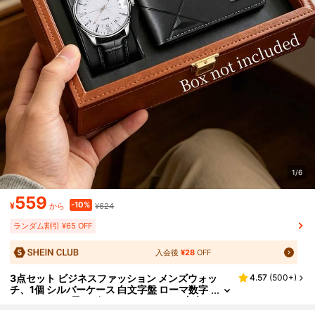
1/6
559
-10%
¥
¥624
から
ランダム割引 ¥65 OFF
入会後
¥28
OFF
3点セット ビジネスファッション メンズウォッ
4.57
(
500+
)
チ、1個 シルバーケース 白文字盤 ローマ数字
インデックス 黒レザーバンド クォーツ腕時
計、1個 黒幾何学ステッチ 短財布、1本 ビジネス