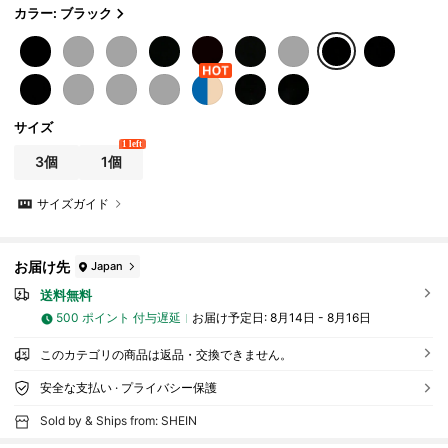
ボールペン。腕時計はクラシックなローマ数字デ
カラー: ブラック
ザインとレザーストラップで上品で落ち着いたス
タイル、マッチングアクセサリーがそれを完璧に
補完します。
サイズ
1 left
3個
1個
サイズガイド
お届け先
Japan
送料無料
500 ポイント 付与遅延
お届け予定日:
8月14日 - 8月16日
このカテゴリの商品は返品・交換できません。
安全な支払い · プライバシー保護
Sold by & Ships from: SHEIN