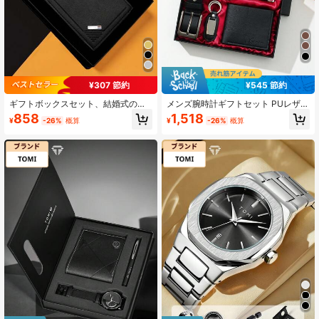
1.1K フォロワー
4.65
1.1K フォロワー
4.65
¥307 節約
¥545 節約
ギフトボックスセット、結婚式の贈
メンズ腕時計ギフトセット PUレザー
り物、誕生日プレゼント、クリスマ
ストラップ、カジュアル財布、ギフ
858
1,518
¥
-26%
概算
¥
-26%
概算
スプレゼント、恋人、父親、先生、
トボックス、メガネ、父の日ギフ
会社の年次総会、従業員、ビジネス
ト、バレンタインデーギフト、記念
マンへのクラシックファッション ク
日/結婚記念日ギフト、教師の日ギフ
ォーツ 腕時計 + 財布 + ギフトボック
ト、卒業ギフト、新学期ギフトボッ
ス
クス