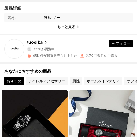
製品詳細
1.1K フォロワー
4.65
素材:
PUレザー
1.1K フォロワー
4.65
もっと見る
1.1K フォロワー
4.65
tuosika
フォロー
j***6
が閲覧中
1.1K フォロワー
4.65
45K 件が最近販売されました
2.7K 回数目のご購入
1.1K フォロワー
4.65
あなたにおすすめの商品
おすすめ
アパレルアクセサリー
男性
ホーム＆インテリア
オフ
1.1K フォロワー
4.65
1.1K フォロワー
4.65
1.1K フォロワー
4.65
1.1K フォロワー
4.65