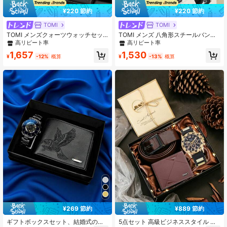
¥220 節約
¥220 節約
TOMI
TOMI
TOMI メンズクォーツウォッチセッ
TOMI メンズ 八角形スチールバンド
ト、中空デザイン 透かし彫りダイヤ
カレンダー クォーツ ギフトボックス
高リピート率
高リピート率
ル カジュアル ミニマリストウォッ
セット 腕時計 リング&ブローチ付き
1,657
1,530
チ、財布とペンケースが付属、家族
ビジネス ラグジュアリー ホリデーギ
¥
-12%
概算
¥
-13%
概算
や大切な人への贈り物、クリスマス
フトウォッチ
¥269 節約
¥889 節約
ギフトボックスセット、結婚式の贈
5点セット 高級ビジネススタイル メ