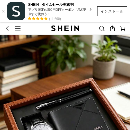
SHEIN - タイムセール実施中!
×
アプリ限定の500円OFFクーポン「JPAPP」を
インストール
今すぐ使おう！
(11,600)