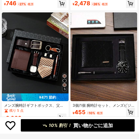
り物、誕生日プレゼント、クリスマ
ンズギフトセット、ベルト、財布、
746
2,478
¥
-27%
概算
¥
-26%
概算
スプレゼント、恋人、父親、先生、
腕時計、カードホルダーを含む、複
会社の年次総会、従業員への贈り
数のスタイルが利用可能、日常、誕
物、クラシックファッションビジネ
生日、記念日、父の日、バレンタイ
ス中空クォーツ腕時計 + 財布 + ギフ
ンデー、クリスマス、卒業祝いに適
トボックス、パーティーやホリデー
しています
の贈り物
5
¥471 節約
メンズ腕時計ギフトボックス、父の
3個/1個 腕時計セット、メンズビジ
日ギフト、彼氏への誕生日プレゼン
ネスブラックウォッチ、ブラックダ
残り 5 点
455
¥
-10%
概算
ト、父への誕生日プレゼント、バレ
イヤル ローマ数字 ラウンド ブラッ
2,602
ンタインデーギフト、夫へのギフ
クレザーストラップ ラグジュアリー
¥
-15%
概算
ト、教師の日ギフト、学生への卒業
メンズウォッチ、大容量ブラックチ
買い物かごに追加
10% 割引！
ギフト、新学期ギフト
ェックメンズウォレット、ビジネス
シグネチャーペン、シンプルで落ち
着いたメンズアクセサリー、父の