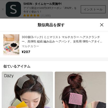
SHEIN - タイムセール実施中!
×
アプリ限定の500円OFFクーポン「JPAPP」を
インストール
今すぐ使おう！
(11,600)
類似商品を探す
300個(3パック) ミニマリスト マルチカラー ヘアスクランチ
ー、高弾性 縦縞 編み込み ヘアバンド、女性用 弾性ヘアタイ、
ブラウンベース ヘアリング、マルチカラーオプション、ポニー
マルチカラー
テールホルダー、高伸縮性 小型ヘアタイ、オールシーズン カジ
¥207
ュアルヘアアクセサリー
似ているアイテム