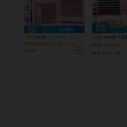
8
5
¥22 節約
640個 シングルラッシュクラスター、高密度ふわふわDカール DIYつけまつげ、8-16mm混合長さデザイン、様々なメイクアップルックに適し、目を大きく見せる、セットにはラッシュグルー、リムーバー、ツイーザーが含まれ、軽量で再利用可能、初心者向け、日常、パーティー、その他のシーンで使える
640個 大容量つけまつげセット、(30D-40D-50Dミックスパック) まつげエクステンションキット、8mm-16mm DIYまつげエクステンションツールセット。アクセサリーにはシングルクラスターつけまつげ、Dカールつけまつげ、まつげクラスター、まつげグルー、メイクリムーバー、スタイリングリキッド、
-8%
-20%
に 新しい つけまつげと接着剤キット
#3 ベストセラー
¥131
50+ sold
¥249
高リピート率