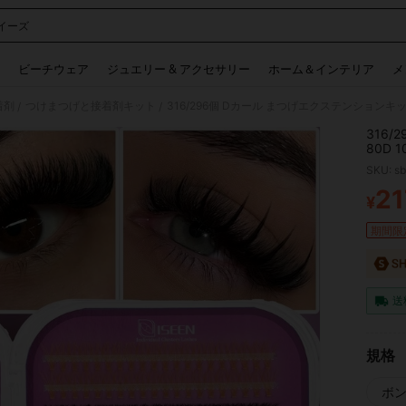
イーズ
 and down arrow keys to navigate search 検索履歴 and 人気ワード. Press Enter to 
ビーチウェア
ジュエリー & アクセサリー
ホーム＆インテリア
メ
着剤
つけまつげと接着剤キット
/
/
316
80D
利用可
SKU: s
メイク
21
¥
PR
期間限
送
規格
ボン