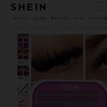
スク
Use up
カテゴリ
おすすめ
新作アイテム
セール
レディース服
ホーム
ビューティー&ケア
ビューティーツール
つけまつげと接
/
/
/