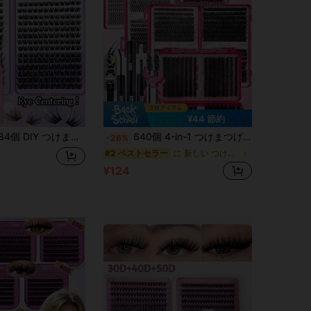
7
¥44 節約
げクラスターセット、接着剤とリムーバー、ピンセット付き、軽量で再利用可能、大容量シングルラッシュセット、ソフトでナチュラル、3Dアイメイクが作れる、自宅DIY、旅行、日常通勤、パーティー、ウェディングブライダルメイクなどに適しています
640個 4-in-1 つけまつげセット、グルー、ピンセット、ラッシュブラシ付き、DIY様々なアイメイク、持ち運び可能なセグメントまつげクラスター、デイリー/カートゥーン/コスプレ/クラシック/キャットアイ/フォクシーアイ/ソフトガール/ライト&ヘビーアイメイク用、美的
-26%
に 新しい つけまつげと接着剤キット
#2 ベストセラー
¥124