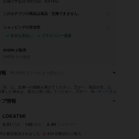
お届け予定日:
8月12日 - 8月14日
このカテゴリの商品は返品・交換できません。
ショッピングの安全性
安全な支払い
プライバシー保護
SHEIN が販売
SHEIN から発送
情報
PE,100% アクリル,まつ毛セット
4.91
146
4.4K
：目、口、皮膚への接触を避けてください。万が一、製品が目、口、
付着した場合は、直ちに洗い流してください。万が一、何らかの事故が
...
すべて見る
た場合は、直ちに中毒情報センターに連絡してください。
ップ情報
4.91
146
4.4K
LOKATMI
4.91
146
4.4K
評価
商品
フォロワー
a***l
は
1日前
に購入しました
K 件が最近販売されました
61K 回数目のご購入
4.91
146
4.4K