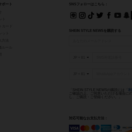
サポート
SNSフォローはこちら：
せ
イント
フトカード
SHEIN STYLE NEWSを購読する
ォレット
入方法
価ルール
問
JP + 81
JP + 81
「SHEIN STYLE NEWSの購読には「
利
ご確認の上、ご同意いただける場合にのみ
し、ご購読・ご登録ください。」
対応可能なお支払方法：