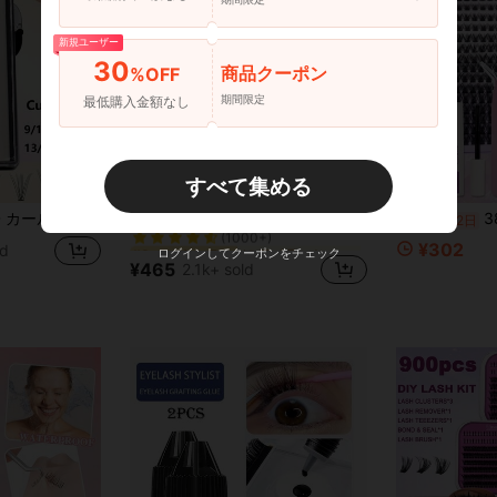
新規ユーザー
30
商品クーポン
%OFF
期間限定
最低購入金額なし
すべて集める
に アイラッシュ 拡張機能
#3 ベストセラー
まつげエクステンション用クラスターまつげ、クラスターまつげ、個別まつげ、つけまつげ
Yelix 1箱 楕円形フラットまつげエクステンション スプリットチップ 超軽量 ソフトまつげ デイリーメイクアップツール B/C/CC/D/D+カール 選択可能なまつげクラスター、まつげクラスター、個別まつげ、まつげ、つけまつげ
384個 DIY つけまつ
-7%
残り2日
(1000+)
に アイラッシュ 拡張機能
に アイラッシュ 拡張機能
#3 ベストセラー
#3 ベストセラー
¥302
ld
ログインしてクーポンをチェック
(1000+)
(1000+)
¥465
2.1k+ sold
に アイラッシュ 拡張機能
#3 ベストセラー
(1000+)