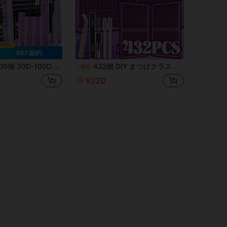
¥61 節約
Yまつげキット、フルセットのツール付き、ポータブル再利用可能なクラスターまつげ、日常、結婚式、ホリデーメイク、ハロウィンとクリスマスのギフトに適しています
432個 DIY まつげクラスター まつげエクステンションキット、初心者向け、まつげクラスター まつげエクステンションキット、まつげボンドとシール、まつげツイーザー、ブラシ、自宅での自己使用用、まつげ個別キット、まつげ、まつげクラスター
-4%
¥220