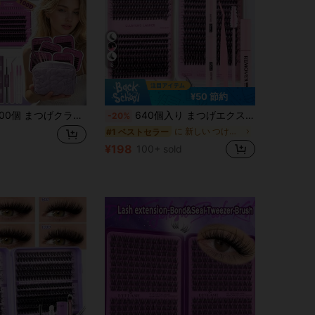
6
¥50 節約
ター まつげエクステンションキット、ギフトボックス、ミックス個別まつげキット、まつげボンドとシール、リムーバー、まつげツイーザー、ブラシ、さまざまな目の形にフィット、初心者向け、大容量シングルつけまつげセット
640個入り まつげエクステンションキット、30D+40D+50D まつげクラスター、D-8-16MIX まつげクラスター、まつげグルー、シーラント、リムーバー、DIYまつげエクステンション
-20%
に 新しい つけまつげと接着剤キット
#1 ベストセラー
¥198
100+ sold