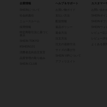
企業情報
ヘルプ＆サポート
カスタマー
SHEINについて
お買い物ガイド
お問い合わ
社会的責任
支払い方法
SHEINポ
ニュースルーム
配送情報
SHEINギ
採用情報
返品ポリシー
SHEINウ
特定商取引法に基づく
返金方法
レビュー記
表示
注文方法
レビュー評
SHEIN TOKYO
注文の追跡方法
よくある質
#SHEIN101
サイズの選び方
消費者志向自主宣言
SHEIN VIPについて
品質管理の取り組み
アフィリエイト
SHEIN CLUB