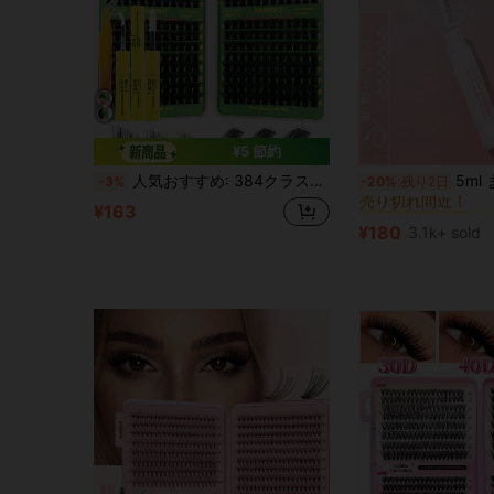
¥5 節約
#2 ベストセラー
人気おすすめ: 384クラスター Dカール ミックス丈(10-16mm) ナチュラル 軽量 ふわふわ まつげエクステンションセット - DIY 再利用可能 まつげクラスター、シングルクラスター、つけまつげ(ナチュラルまつげ仕様含む) エクステンションセットとDIYツールキット。シングルまつげ、Dカールまつげ、まつげクラスター、まつげグルー、セッティングリキッド、ツイーザーが含まれています。
5ml まつげ用グルー、乾燥後ク
-3%
-20%
残り2日
売り切れ間近！
#2 ベストセラー
#2 ベストセラー
¥163
売り切れ間近！
売り切れ間近！
¥180
3.1k+ sold
#2 ベストセラー
売り切れ間近！