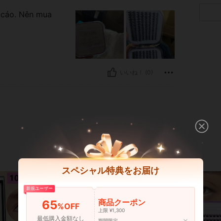
 cáo. Nên mua
いいね！ (0)
スペシャル特典をお届け
新規ユーザー
商品クーポン
65
%OFF
上限 ¥1,300
最低購入金額なし
期間限定