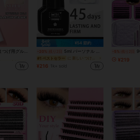
¥54 節約
に チューブ まつげ用接着剤
リアで強力、デイリー使用の付け睫毛に適しています、便利な トラベルセット
5ml パーソナル まつげ 接着剤、長持ち、無臭、防水まつげエクステ用接着剤 - 最大45日間持続、無臭、刺激がない、低アレルギー性の処方 - 家庭用に適し、速乾性の強いまつげ接着剤、長持ちするDIYまつげ接着剤
900個 まつげクラス
-20%
残り2日
-5%
残り2日
に チューブ まつげ用接着剤
に チューブ まつげ用接着剤
に 新しい つけまつげ & 接着剤
#1 ベストセラー
¥219
¥216
1k+ sold
に チューブ まつげ用接着剤