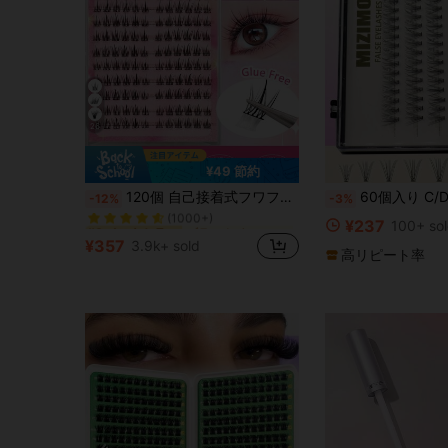
26
¥49 節約
ブラック まつ毛1本ずつ
#3 ベストセラー
120個 自己接着式フワフワつけまつげクラスター、8-12mm ミックス丈 ソフトフラッフィーインディビデュアルラッシュ、自己接着式DIY まつげエクステンション、ラッシュクラスター、ナチュラルな長さ感のつけまつげ、Cカール カーリングラッシュクラスター、つけまつげ
60個入り C/D カール 10D ブラック クラスター つけまつげ 9-15mm、DIY 
-12%
-3%
(1000+)
ブラック まつ毛1本ずつ
ブラック まつ毛1本ずつ
#3 ベストセラー
#3 ベストセラー
¥237
100+ so
(1000+)
(1000+)
¥357
3.9k+ sold
ブラック まつ毛1本ずつ
#3 ベストセラー
高リピート率
(1000+)