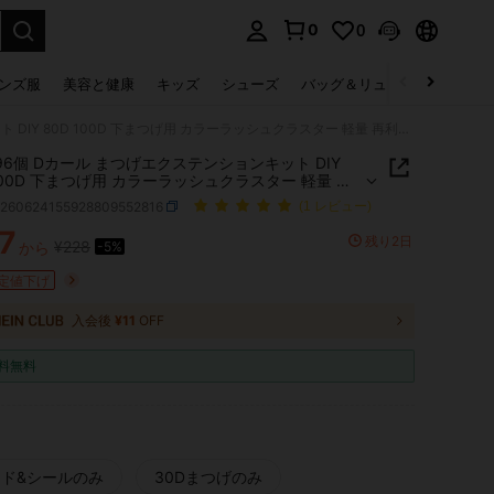
0
0
select.
ンズ服
美容と健康
キッズ
シューズ
バッグ＆リュック
下着＆
316/296個 Dカール まつげエクステンションキット DIY 80D 100D 下まつげ用 カラーラッシュクラスター 軽量 再利用可能 ボンド・シール付き ツイーザー付き 自作まつげメイク用 デイリー使い向け
/296個 Dカール まつげエクステンションキット DIY
 100D 下まつげ用 カラーラッシュクラスター 軽量 再
能 ボンド・シール付き ツイーザー付き 自作まつげ
b260624155928809552816
(1 レビュー)
用 デイリー使い向け
7
残り2日
¥228
から
-5%
ICE AND AVAILABILITY
定値下げ
入会後
¥11
OFF
料無料
ド&シールのみ
30Dまつげのみ