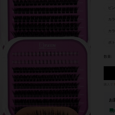
ピ
カラ
カラ
ボト
数量:
購入で
お