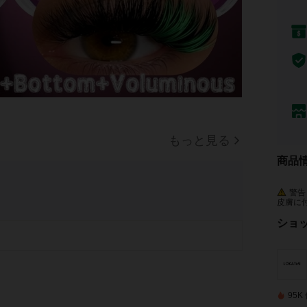
もっと見る
商品
警告
皮膚に
発生し
ショ
95