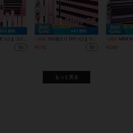
5
9
¥33 節約
¥42 節約
まつげブラシが含まれており、自宅で簡単にプロ級のまつげルックを作成できます。女性のメイクに欠かせないつけまつげセットで、華やかなルックを演出でき、日常使い、旅行、初心者、結婚式、デート、パーティー、フェスティバルなど様々なシーンに適しています。クリスマス/ハロウィン/新学期のギフトにも最適です。
200個入り DIYつけまつげキット、80D - 付け睫毛、接着剤、メイク落とし、ピンセット、ブラシ付き、プロも初心者も簡単、家庭での使用に便利。つけまつげ エクステンション スターターキット: 付け睫毛、接着剤、メイク落とし、ツールが含まれ、自宅で簡単にプロ仕様の仕上がりが得られます。
MEM 800個 30D-100D つけまつげセット、初心者向けDI
-20%
-20%
¥170
¥245
もっと見る