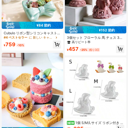
¥84 節約
¥152 節約
Cubulo リボン型シリコンキャストモ
ールド、柔軟なエポキシセメントプ
3個セット フローラル 馬 チェス 3D
#4 ベストセラー
に 新しい キャンドル型
ラスターモールド、DIY多目的クラフ
シリコーンモールド、キャンドルモ
高リピート率
759
トモールド、小物入れ、キー収納ト
ールド、耐熱性 | 高弾性シリコーン
¥
-10%
457
レイ、アロマキャンドルホルダー、
モールド、多目的 - キャンドル、プ
¥
-25%
残り3日
ミニ多肉植物プランター、ガーリー
ラスター/ペイント、スクイーズトイ/
なテーブルトップデコレーション、
ストレス解消、写真背景、ホームデ
ハロウィン、クリスマス、ハンドメ
コレーション、ホリデーギフト、ハ
イド用品
ンドメイドクラフトの製作に。一体
成型、柔軟で簡単に洗える、再利用
可能
1個 S/M/Lサイズ リボン付き 白
NEW
ガチョウ アロマテラピー石膏キャン