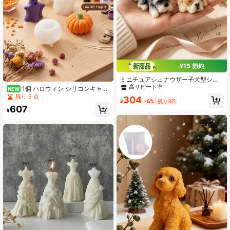
¥15 節約
#1 ベストセラー
に 新しい キャンドル型
高リピート率
ミニチュアシュナウザー子犬型シリ
コーンモールド、ブルドッグ手作り
#1 ベストセラー
#1 ベストセラー
に 新しい キャンドル型
に 新しい キャンドル型
1個 ハロウィン シリコンキャン
NEW
キャンドル作成ツール、ソフトで取
ドルモールド、かぼちゃキャンドル/
残り 9 点
高リピート率
高リピート率
304
り出しやすいプラスター樹脂石鹸シ
¥
-5%
残り3日
ゴーストキャンドルモールド、再利
#1 ベストセラー
に 新しい キャンドル型
607
リコーンモールド、ホームデコレー
用可能、ハロウィンの装飾、ホーム
¥
高リピート率
ション、パーティーギフト
デコレーション、ルームデコレーシ
ョン、ホリデーパーティーに適して
います、シリコンモールド、レジン
モールド、ワックスメルト