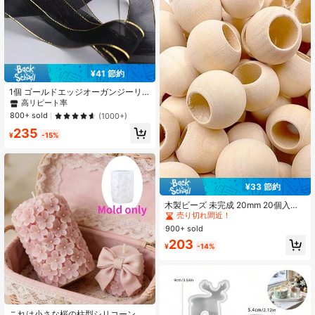
¥41 節約
1個 ゴールドエッジオーガンジーリ
ボン、DIYギフトボックス包装用トラ
高リピート率
ンスペアレントサテンリボン、装飾
800+ sold
(1000+)
用のちょう結び、服飾アクセサリー
235
¥
-15%
¥33 節約
#10 ベストセラー
に ジュエリー作りに最適なアイテム ビーズ細工とジュエリー作り
売り切れ間近！
木製ビーズ 未完成 20mm 20個入
り、大穴 8mm ナチュラル 木製ビー
#10 ベストセラー
#10 ベストセラー
に ジュエリー作りに最適なアイテム ビーズ細工とジュエリー作り
に ジュエリー作りに最適なアイテム ビーズ細工とジュエリー作り
ズ マクラメ ガーランド 装飾用、ビ
900+ sold
売り切れ間近！
売り切れ間近！
ーズクラフト材料
#10 ベストセラー
に ジュエリー作りに最適なアイテム ビーズ細工とジュエリー作り
203
¥
-14%
売り切れ間近！
これは小さな桜の柱型シリコーンキ