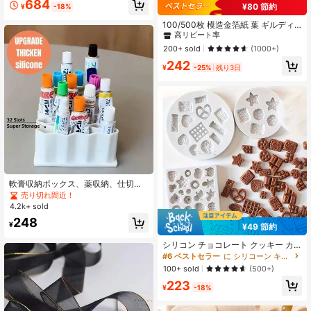
684
クリスマス手作りDIY素材向け クリ
¥80 節約
¥
-18%
#1 ベストセラー
に マルチカラー コンフェッティ&コンフェッティ大砲
スマス卓上デコレーション ホリデー
高リピート率
100/500枚 模造金箔紙 葉 ギルディ
雰囲気ホームデコレーション クラフ
ング ペイント DIY 家具装飾クラフト
ト愛好家向けハンドメイドギフトモ
#1 ベストセラー
#1 ベストセラー
に マルチカラー コンフェッティ&コンフェッティ大砲
に マルチカラー コンフェッティ&コンフェッティ大砲
用紙、お祝いのシーン装飾、レジン
ールド
高リピート率
高リピート率
200+ sold
(1000+)
工芸、家具の装飾、天井、ジュエリ
#1 ベストセラー
に マルチカラー コンフェッティ&コンフェッティ大砲
242
ー作りの金メッキ装飾に
¥
-25%
残り3日
高リピート率
軟膏収納ボックス、薬収納、仕切り
棚付き、軟膏収納ツール、小物収
売り切れ間近！
納、鏡付きキャビネット、バスルー
4.2k+ sold
ムキャビネット、デスクトップ引き
248
出し収納ラック、メイクアップツー
¥
¥49 節約
ル、文房具、シリコンペンホルダ
ー、32スロット
シリコン チョコレート クッキー カ
ッター セット 1/3パック、ミニ DIY
#6 ベストセラー
に シリコーン キャンディ&ゼリープリン型
ハンドメイド ジュエリー 鋳造 ツー
100+ sold
(500+)
ル、模擬クッキーペンダント、アロ
223
マキャンドル作り、シューズデコレ
¥
-18%
ーション、長方形、アート用品