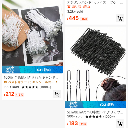
売り切れ間近！
デジタル ハンドヘルド スーツケール
スケール 50kg/110lbs 、バックライ
#1 ベストセラー
#1 ベストセラー
に 計量器
に 計量器
トLCD表示、電池式、0.1精度、ABS
3.2k+ sold
売り切れ間近！
売り切れ間近！
マテリアル、携帯用スプリングスケ
#1 ベストセラー
に 計量器
445
ール トラベル用
¥
-15%
売り切れ間近！
¥31 節約
100個 予め蝋引きされたキャンドル
ウィック メタルサスティナー付き ノ
#1 ベストセラー
に キャンドルの芯
ンスモーク&鉛フリー ソイワック
100+ sold
(1000+)
ス、ミツロウ、パラフィンキャンド
212
ル作りDIYクラフト用品 コンテナ、
¥
-13%
ピラー、ボーティブキャンドル ホー
ムデコレーション、ウェディング、
¥23 節約
アロマテラピー (複数の長さ、高い燃
焼安定性)
5cm/6cm/7cm U字型ヘアクリップ、
黒色インビジブルお団子ヘアクリッ
500+ sold
(1000+)
プ、メイクアップ固定お団子ヘアス
183
タイルに適した黒色U字型ヘアピン
¥
-11%