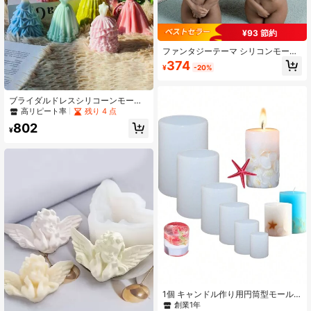
81 フォロワー
4.87
¥93 節約
81 フォロワー
4.87
ファンタジーテーマ シリコンモール
ド、アロマキャンドルに適していま
374
¥
-20%
す - ユニークな男女のボディシェイ
プ、DIYハンドメイドツール
81 フォロワー
4.87
ブライダルドレスシリコーンモール
ド - アロマキャンドル、石鹸、ワッ
高リピート率
残り 4 点
クス、レジンキャスティング、ハン
802
ドメイド石鹸 - グミ、ポリマークレ
¥
81 フォロワー
4.87
イ、複雑な結婚式デザイン用、9種類
から選択可能、ユニークなギフト、
結婚式のギフト、バレンタインデー
のギフトに最適
1個 キャンドル作り用円筒型モール
ド、 アロマキャンドル用3D円筒型シ
創業1年