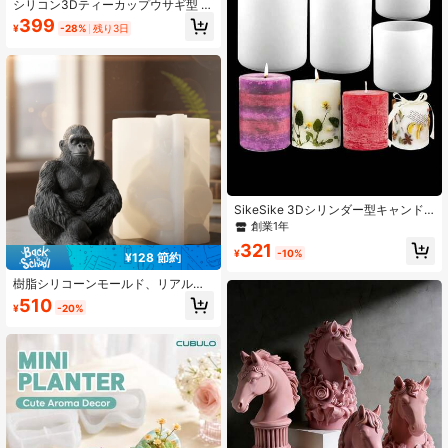
シリコン3Dティーカップウサギ型 |
プラスター、エポキシ、キャンド
399
¥
-28%
残り3日
ル、石鹸に適しています | バレンタ
インデーやイースターのギフト、パ
ーティーの装飾に最適、手作り好き
におすすめ
SikeSike 3Dシリンダー型キャンド
ルモールド 1個、ハンドメイドDIYシ
創業1年
リコーンキャンドル作りモールド
321
¥
-10%
¥128 節約
樹脂シリコーンモールド、リアルな
ゴリラシリコーンモールド、DIYホー
510
¥
-20%
ムデコレーション フィギュアモール
ド、エポキシ樹脂、芳香キャンド
ル、石膏、セメント、ポリマークレ
イなどに適しています、レジンキャ
ンドル作り、クラフト用品、3Dモー
ルド