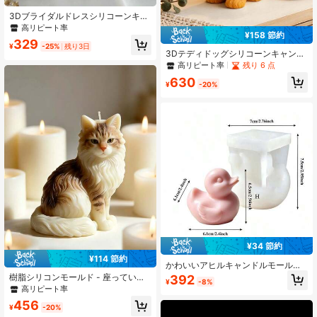
3Dブライダルドレスシリコーンキャ
ンドルモールド、DIY手作り石鹸モー
高リピート率
¥158 節約
ルド、ウェディングギフトクラフト
329
ツール
¥
-25%
残り3日
3Dテディドッグシリコーンキャンド
ルモールドセット - アロマテラピー
高リピート率
残り 6 点
キャンドル/手作石鹸/石膏/樹脂クラ
630
フト用、DIYエポキシ樹脂(ドロップ
¥
-20%
のり)アニマルテディドッグモールド
| 立体3Dアニマルデザイン、手作り
石膏粘土キャンドルホルダー&リビン
グルームの装飾ギフトに最適、多目
的クラフトツール
¥34 節約
¥114 節約
かわいいアヒルキャンドルモール
ド、3Dアヒル型シリコンモールド、
樹脂シリコンモールド - 座っている
392
¥
-8%
ハンドメイドアロマキャンドル、石
長毛猫シリコンモールド、ハンドメ
高リピート率
膏製品、エポキシ樹脂クラフト、セ
イド樹脂キャンドルとディフューザ
456
メントデコレーション、粘土と石鹸
ープラスターデコレーション用の特
¥
-20%
作り、DIYクラフト材料とツール、ホ
別モールド