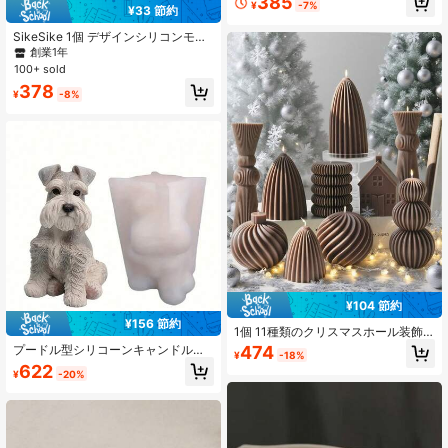
385
¥
-7%
ドルデコレーション シリコンモール
¥33 節約
ド、農場動物デコレーション石膏樹
SikeSike 1個 デザインシリコンモー
脂モールド、ハンドメイドクラフ
ルド、DIY用シンプルシェイプシリコ
ト、装飾オーナメント作り、ギフト
創業1年
ンモールド
作りに最適
100+ sold
378
¥
-8%
¥104 節約
¥156 節約
1個 11種類のクリスマスホール装飾
用シリンダー型ストライプキャンド
474
プードル型シリコーンキャンドル作
¥
-18%
ルモールド、耐熱性、柔軟で簡単に
りモールド、柔らかく簡単に取り外
622
洗えます。DIY香りつきキャンドル、
¥
-20%
せる、プラスター、樹脂、石鹸作
プラスター芳香石、レジンキャステ
り、ホームデコレーション、パーテ
ィングなどに適しています。ホリデ
ィーギフト
ーデコレーション、瞑想、雰囲気作
りに多目的に使えます。