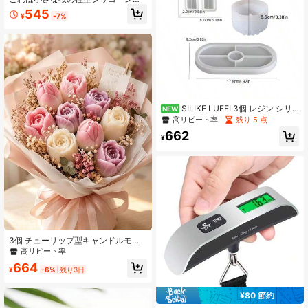
ャンドルモールドです。円柱状の花
545
¥
-7%
柄キャンドル作りに適したモールド
で、DIY香りつきキャンドル、手作り
ソープ、レジン/プラスター工芸品に
使えます。DIY香りつきキャンドル作
りツール。結婚式の贈り物やハンド
メイドレジンソープ工芸品に適して
います。
SILIKE LUFEI 3個 レジン シリ
NEW
コンモールド クリスマス鹿&雪の結
高リピート率
残り 5 点
晶 収納ボックス&オーバル トレイセ
662
ット デコレーションモールド エポキ
¥
シレジン、石膏、キャンドル、アロ
マテラピー製品、ホームデコレーシ
ョン、ウェディングテーブルトップ
に適しています
3個 チューリップ型キャンドルモー
ルド、耐熱性シリコンフラワーモー
高リピート率
ルドに適し、リアルなチューリップ
664
の花びらを特徴とする、キャンドル
¥
-6%
残り3日
作り、クラフトワックスモールド、
結婚式、ホリデーデコレーション用
¥80 節約
#1 ベストセラー
に 計量器