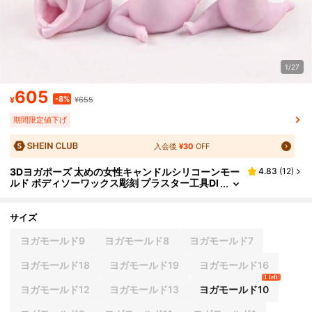
1/27
605
-8%
¥
¥655
期間限定値下げ
入会後
¥30
OFF
3Dヨガポーズ 太めの女性キャンドルシリコーンモー
4.83
(
12
)
ルド ボディソーワックス彫刻 プラスター工具DI
Yハンドメイドソープ工具 ホームデコレーショ
ン&ギフト用 香りのディフューザーシリコンモール
ド
サイズ
ヨガモールド9
ヨガモールド8
ヨガモールド7
ヨガモールド18
ヨガモールド19
ヨガモールド16
1 left
ヨガモールド12
ヨガモールド13
ヨガモールド10