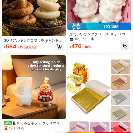
¥53 節約
かわいいサンタクロース 3Dシリコー
ンモールド、アロマキャンドル、石
高リピート率
3Dリアルキングコブラ型キャンドル
膏オーナメント、手作り石鹸、樹脂
シリコンモールド - 頭を上げたヘビ
476
564
キャスティング用シリコーンモール
¥
-10%
¥
-5%
残り3日
の体と舌を出すデザイン、クリアな
ド、クリスマスパーティーギフトデ
ヘビの体の質感、耐熱性(最大280°C/
コレーション
536°F)、簡単取り外し、大豆ワック
ス/石膏/樹脂液体対応、DIYアロマキ
ャンドル、パーソナライズされたホ
ームデコレーションオーナメント、
クリエイティブなホリデーギフト、
書斎の雰囲気作り、ユニークなリビ
ングルームディスプレイ、風変わり
なパーティーデコレーション、ハン
ドメイドキャンドル愛好家、パーソ
ナライズされたホームデコレーショ
ンエキスパート、爬虫類愛好家、冷
血動物愛好家に最適
抱きしめるギフト クリスマス雪
NEW
だるま アロマキャンドル シリコンモ
残り 10 点
ールド 再利用可能 簡単に取り出せる