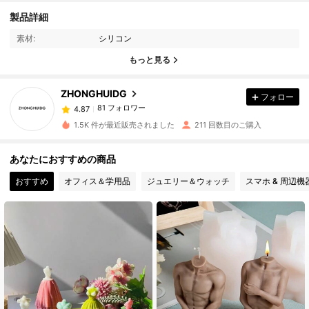
81 フォロワー
4.87
製品詳細
素材:
シリコン
81 フォロワー
4.87
もっと見る
ZHONGHUIDG
フォロー
81 フォロワー
4.87
k***3
は
1日前
に購入しました
1.5K 件が最近販売されました
211 回数目のご購入
81 フォロワー
4.87
あなたにおすすめの商品
おすすめ
オフィス＆学用品
ジュエリー＆ウォッチ
スマホ & 周辺機
81 フォロワー
4.87
81 フォロワー
4.87
81 フォロワー
4.87