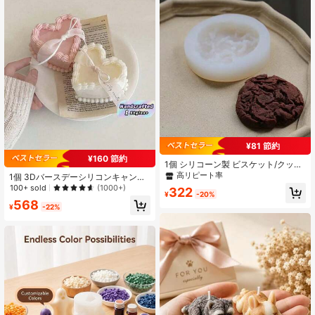
¥81 節約
¥160 節約
1個 シリコーン製 ビスケット/クッキ
ー 食品そっくりモールド
高リピート率
1個 3Dバースデーシリコンキャンド
ルモールド、再利用可能なシリコン
100+ sold
(1000+)
322
¥
-20%
キャンドルモールドDIY手作り石けん
568
用
¥
-22%