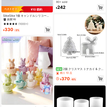
リコンモールド、エポキシ樹脂、鋳
90+ sold
造、ワックス、石鹸、植物標本、昆
242
虫標本、DIYクレイプロセス、制作用
¥
¥10 節約
SikeSike 1個 キャンドルシリコーン
モールド、創造的な白いエンジェル
創業1年
型DIYシリコーンモールド、DIYを楽
(1000+)
しむ人向け
330
¥
-3%
2個 クリスマス トナカイ & クリ
NEW
スマスツリー シリコンモールドセッ
残り 10 点
ト、クリスマス装飾用石膏 & キャン
370
ドルモールド、クリスマスホリデー
¥
-6%
デコレーション作りに最適、ギフト
作りに適しています、簡単リリース
で再利用可能