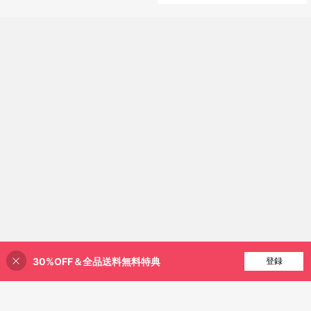
30%OFF＆全品送料無料特典
買い物かごに追加
登録
8% 割引！