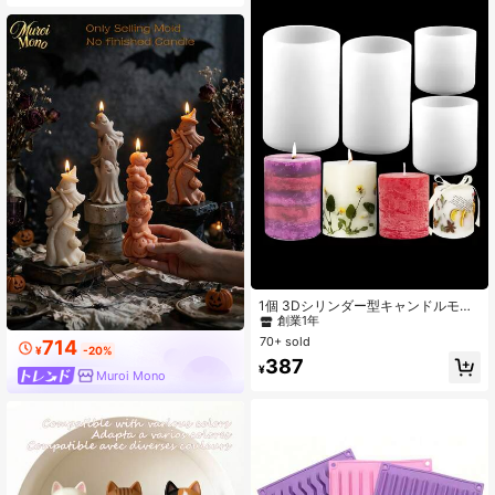
ームデコレーション、ホリデーギフ
トに適しています
#2 ベストセラー
に 新しい キャンドル型
創業1年
1個 3Dシリンダー型キャンドルモー
ルド、ハンドメイド DIY シリコンキ
#2 ベストセラー
#2 ベストセラー
に 新しい キャンドル型
に 新しい キャンドル型
ャンドル作りモールド
70+ sold
創業1年
創業1年
714
¥
-20%
#2 ベストセラー
に 新しい キャンドル型
387
¥
Muroi Mono
創業1年