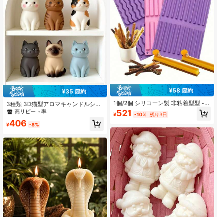
¥58 節約
¥35 節約
1個/2個 シリコーン製 非粘着型型 -
3種類 3D猫型アロマキャンドルシリ
型から簡単に取り出せる、パンケー
コンモールド、抱きつくハート猫と
高リピート率
521
¥
-10%
残り3日
キ、チョコレート、クッキー、石鹸
ミニマリスト立ち姿の長い猫デザイ
406
などに適しています - ピンクとパー
ンを含む、大豆ワックス、手作り石
¥
-8%
プルのDIYツール、長いチョコレート
鹸、石膏鋳造に適し、一体成型、完
型、手作り石鹸型、トレイ、多機能
成品は小さくて精巧、ホームデスク
トップ装飾とホリデーギフトに最適