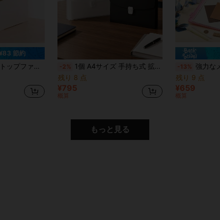
¥83 節約
ク製ブックシェルフファイルオーガナイザー、ファイル収納ボックス、新学期シーズン、学用品
1個 A4サイズ 手持ち式 拡張ファイルフォルダー、大容量 多層ドキュメントオーガナイザー PP製収納バッグ、オフィス用品、学校必需品
強力なメタルクリップ付きA4収納ボックス、一体型クリップボー
-2%
-13%
残り 8 点
残り 9 点
¥795
¥659
概算
概算
もっと見る