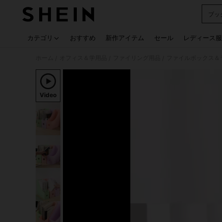
ブッ
Use up
カテゴリ
おすすめ
新作アイテム
セール
レディース服
ホーム
オフィス＆学用品
ファイリング用品
ファイルボックス＆
/
/
/
Video