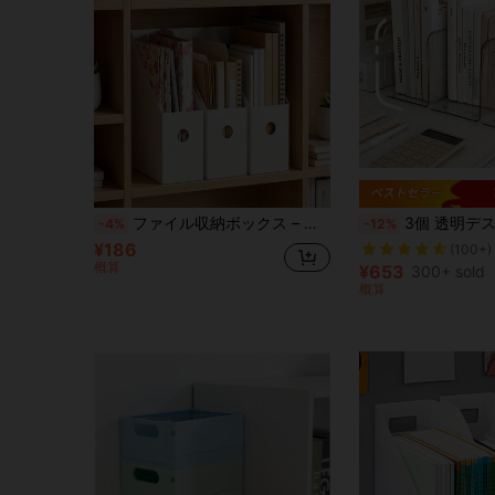
ファイル収納ボックス – オフィス文書とスクラップブック用紙用; マットPP素材のクリエイティブな折りたたみ式デザイン; 折りたたみ式本棚収納ボックス
3個 透明デスクトップファイルオーガナイザー、クリアアクリルファイルホルダーと文房具収納ボックス、滑り止めベース
-4%
-12%
¥186
(100+)
概算
¥653
300+ sold
概算