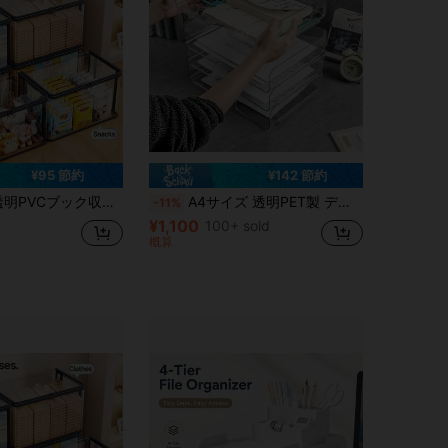
¥95 節約
¥142 節約
ラップ、ハンドル、見える窓付き、耐久性のある長方形クリアデザイン、おもちゃ、クラフト、本、学用品、スナックに適し、11のホリデーシーズンに最適なギフト
A4サイズ 透明PET製 デスクトップファイルトレー 2個組 スタッカブル、オフィス、自宅、学校用文具の書類・レター整理に便利な省スペースオーガナイザー
-11%
¥1,100
100+ sold
概算