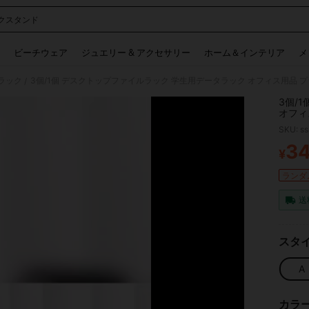
クスタンド
 and down arrow keys to navigate search 検索履歴 and 人気ワード. Press Enter to 
ビーチウェア
ジュエリー & アクセサリー
ホーム＆インテリア
メ
ラック
3個/1個 デスクトップファイルラック 学生用データラック オフィス用品
/
3個/
オフィ
クス、
SKU: s
3
¥
PR
ランダム
送
スタイ
A
カラ