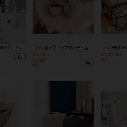
ックス、厚手プラスチック 折りたたみ式 ミニマリストファイルホルダー、学生寮デスク本棚
両面フリップ式ハート型ティン製スマホケース、様々なキャラクターデザイン、パステルスイートスタイル、見た目、旅行、オフィス、または学校バッグに最適、小物用仕切り付き、新学期シーズン
透明PVC収納バッグ フラップ付きウィンドウ付き - 多目的収納ボックス、オーガナイザー、おも
-21%
-2%
残り 9 点
¥370
60+ so
概算
¥379
概算