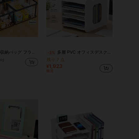
ちゃ、パーティーの景品、クラフト、本、学用品、スナックを収納可能 - 耐久性のある長方形のホームオーガナイズボックス、収納コンテナ、クリスマスギフト、ハロウィンギフトを収納可能
多層 PVC オフィスデスクオーガナイザー - 引き出し付き スペースセーブ ストレージラック、文房具トレイ、はさみとファイル収納、自宅やオフィスに適しています、ホームオーガナイゼーション | モダンオフィスデスクオーガナイザー | 耐久性のあるオフィスデスクオーガナイザー、オフィスデスクストレージ&オーガナイゼーション、オフィスデスクストレージラック
-2%
残り 7 点
ld
¥1,923
概算