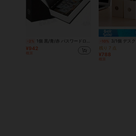
1個 黒/青/赤 パスワードロック式本型貯金箱、サイズ:18.5 * 12 * 5.5cm、現金、宝石、パスポートなどの貴重品を保管できます
3/1個 デスクトップファイルホルダー、学生用ドキュメントオーガナイザー、オフィス用品、プラスチッ
-2%
-10%
¥942
残り 7 点
概算
¥788
概算