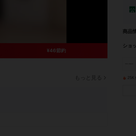
商品
ショ
¥46節約
もっと見る
25