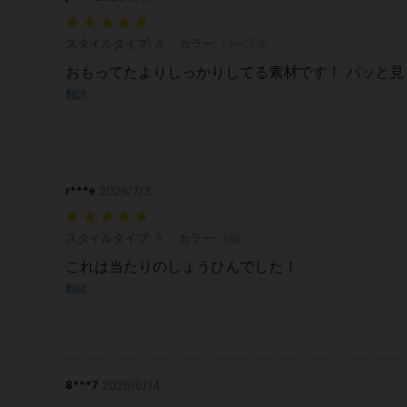
スタイルタイプ: A, カラー: パープル
スタイルタイプ:
A
カラー:
パープル
おもってたよりしっかりしてる素材です！ パッと見
翻訳
r***e
2026/7/3
スタイルタイプ: A, カラー: 3個
スタイルタイプ:
A
カラー:
3個
これは当たりのしょうひんでした！
翻訳
8***7
2026/6/14