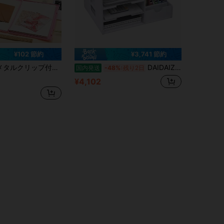
¥102 節約
¥3,741 節約
ド&ファイルボックス、ロック&ペンホルダー付き、仕事・学習・オフィス用品の収納に最適、卒業祝いや新学期シーズンのギフトにもおすすめ
DAIDAIZAI レターラック ファイル 仕切り 卓上 セクターファイル 書類ケース 縦型収納でスペース節約 書類の取り出しが快適
国内発送
-48%
残り2日
¥4,102