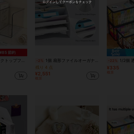
ログインしてクーポンをチェック
¥85 節約
付き、多機能本棚、モジュール式ペーパートレイ、ワークスペースオーガナイザー、ブックディスプレイラック
1個 扇形ファイルオーガナイザー、多層デスクトップファイル収納ラック、ファイルオーガナイザー&クリエイティブ収納ラック、オフィス用品、学生、教師、スタッフに適しています、新学期、学校用品、秋学期、大学寮、ホームオフィス
1/2個 透明PVCブック収納バッグ、折りたたみ式オーガナイザー、フ
-2%
-22%
残り 4 点
¥335
概算
¥2,551
概算