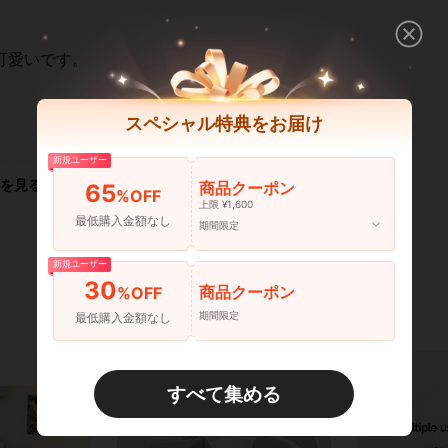
可愛いです。
スペシャル特典をお届け
いいね！ (0)
新規ユーザー
を見る
商品クーポン
65
%OFF
上限 ¥1,600
最低購入金額なし
期間限定
新規ユーザー
30
商品クーポン
%OFF
期間限定
最低購入金額なし
すべて集める