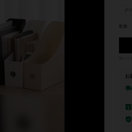
グ
数量:
購入で
お