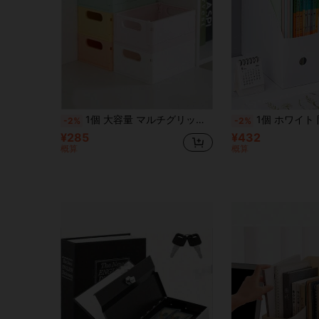
1個 大容量 マルチグリッド デスクトップオーガナイザーボックス、モダンミニマリスト 無地 スタイリッシュ デスク収納ケース、滑らかな表面 耐摩耗性 厚手PPプラスチック 文房具仕分けホルダー、マルチコンパートメント 分類デザイン 安定した滑り止めベース 防塵デスクトップ収納コンテナ、多機能 ポータブル小物整理ボックス、ペン、鉛筆、消しゴムの収納に最適、新学期
1個 ホワイト 防水ファイルボックス、デスクトップ文書整理ボックス、キッチン用品収納ボックス、キャビネット収納ボ
-2%
-2%
¥285
¥432
概算
概算