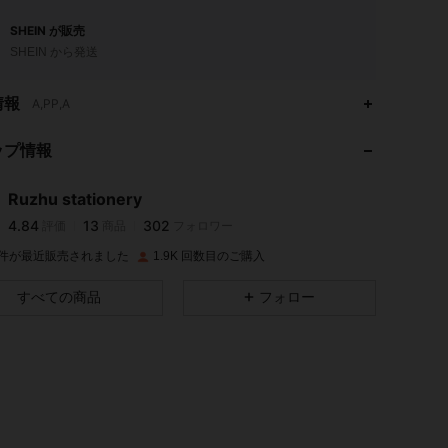
SHEIN が販売
SHEIN から発送
4.84
13
302
情報
A,PP,A
ップ情報
4.84
13
302
Ruzhu stationery
4.84
13
302
評価
商品
フォロワー
1***o
は
1日前
に購入しました
K 件が最近販売されました
1.9K 回数目のご購入
4.84
13
302
すべての商品
フォロー
4.84
13
302
4.84
13
302