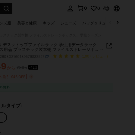
0
0
select.
ンズ服
美容と健康
キッズ
シューズ
バッグ＆リュック
下着＆
 プラスチック製本棚 ファイルストレージボックス、学校シーズン
1個 デスクトップファイルラック 学生用データラック
ス用品 プラスチック製本棚 ファイルストレージボッ
学校シーズン
s260302160189579882527
(100+ レビュー)
49
¥395
から
-12%
ICE AND AVAILABILITY
割引 ¥46 OFF
料無料
ルタイプ:
ー