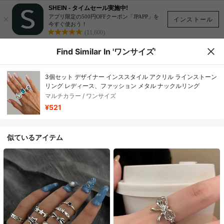
SHEIN - タイムセール実施中!
×
アプリ限定の500円OFFクーポン「JPAPP」を
インストール
今すぐ使おう！
(11,600)
Find Similar In 'ワンサイズ'
3個セット デザイナー インススタイル アクリル ラインストーン
リング レディース、ファッション メタル ナックルリング
マルチカラー / ワンサイズ
¥521
似ているアイテム