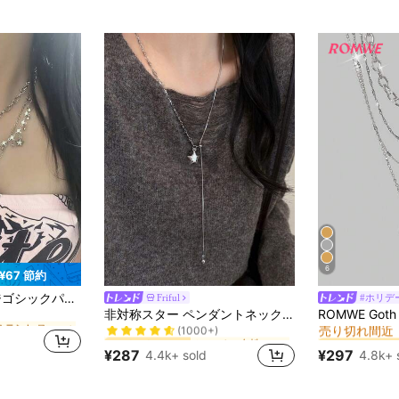
売り切れ間近
6
¥67 節約
に ステンレス製の十字架 ネックレス
3個入り、クロスペンダントネックレス、Y2Kヨーロッパ&アメリカンスタイル レディース
Friful
#ホリデ
シルバー 女性の長いネックレス
#2 ベストセラー
#1 ベストセラー
非対称スター ペンダントネックレス、韓国スタイルの雰囲気、ロングセーターチェーン、女性向けのニッチ高級アクセサリー
売り切れ間近
に ステンレス製の十字架 ネックレス
に ステンレス製の十字架 ネックレス
(1000+)
シルバー 女性の長いネックレス
シルバー 女性の長いネックレス
#2 ベストセラー
#2 ベストセラー
#1 ベストセラー
#1 ベストセラー
売り切れ間近
売り切れ間近
に ステンレス製の十字架 ネックレス
(1000+)
(1000+)
¥287
¥297
4.4k+ sold
4.8k+ 
シルバー 女性の長いネックレス
#2 ベストセラー
#1 ベストセラー
売り切れ間近
(1000+)