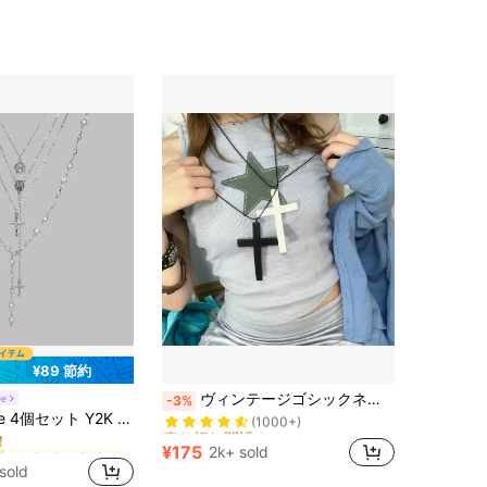
¥89 節約
売り切れ間近！
ヴィンテージゴシックネックレス セーターチェーン、ブラック&ホワイトのキリスト教十字架ペンダントネックレス、ファッションジュエリーチェーン、ロリータ調ウッドパンクチョーカー
ee
-3%
(1000+)
に パンクスタイル ジュエリー＆時計
クレス、パールレイヤードネックレス、ヴィンテージチョーカーネックレス、女性向け、パーティーやホリデー、学校再開に適しています
売り切れ間近！
売り切れ間近！
！
(1000+)
(1000+)
に パンクスタイル ジュエリー＆時計
に パンクスタイル ジュエリー＆時計
¥175
2k+ sold
売り切れ間近！
！
！
sold
(1000+)
に パンクスタイル ジュエリー＆時計