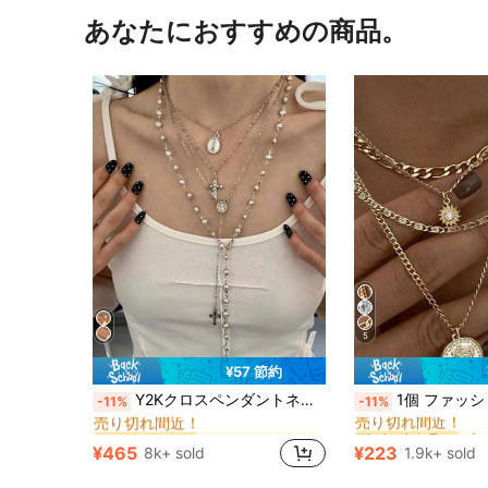
あなたにおすすめの商品。
5
¥57 節約
マルチカラー 女性のネックレスセット
#1 ベストセラー
#1 ベストセラー
Y2Kクロスペンダントネックレスセット4個入り、パール重ね付けネックレス、ヴィンテージチョーカーネックレス、パーティーや休日の装いに適しています
1個 ファッション 多用途 パンクスタイル 太陽と女神のヘッドペンダント マルチレイヤーチェーンネ
-11%
-11%
売り切れ間近！
売り切れ間近！
マルチカラー 女性のネックレスセット
マルチカラー 女性のネックレスセット
#1 ベストセラー
#1 ベストセラー
#1 ベストセラー
#1 ベストセラー
売り切れ間近！
売り切れ間近！
売り切れ間近！
売り切れ間近！
¥465
¥223
8k+ sold
1.9k+ sold
マルチカラー 女性のネックレスセット
#1 ベストセラー
#1 ベストセラー
売り切れ間近！
売り切れ間近！