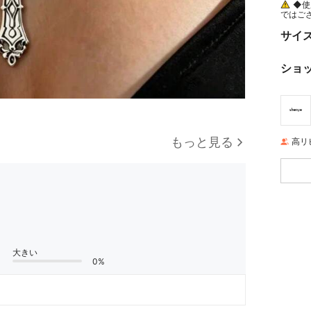
◆使
ではご
があり
き、専
サイ
ショ
もっと見る
高リ
大きい
0%