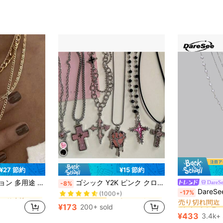
¥27 節約
¥15 節約
ゴールド 女性のペンダントネックレス
に ブリットポップの復活​​ スペシャルピック
#8 ベストセラー
ックレス、女性の日常装飾、コーディネート、デート、パーティー、ホリデーギフトに適しています
ゴシック Y2K ピンク クロス ハート ペンダントネックレス、女性向け、パンク ヒップホップ スタイル、個性的なチャーム満載、理想的なエモアクセサリー
DareS
-8%
(1000+)
#1 ベストセラー
DareSee 4個セット Y2K クロス ペンダントネッ
-17%
ゴールド 女性のペンダントネックレス
ゴールド 女性のペンダントネックレス
に ブリットポップの復活​​ スペシャルピック
に ブリットポップの復活​​ スペシャルピック
#8 ベストセラー
#8 ベストセラー
売り切れ間近
(1000+)
(1000+)
#1 ベストセラー
#1 ベストセラー
¥173
200+ sold
ゴールド 女性のペンダントネックレス
に ブリットポップの復活​​ スペシャルピック
#8 ベストセラー
売り切れ間近
売り切れ間近
¥433
3.4k+ 
(1000+)
#1 ベストセラー