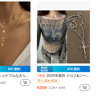
¥41 節約
¥25 節約
ビンテージ 女性のペンダントネックレス
#2 ベストセラー
セット、ヒップホップメタルタグ&ビーズスネークチェーンネックレスアクセサリー、パーティー、ギフト、デイリーウェアに適しています
2025年新作 クロス&ジーザスペンダントネックレス、女性のパンクゴシックチョーカー ヴィンテージネックレス、パーティーギフト
-11%
売り切れ間近！
ビンテージ 女性のペンダントネックレス
ビンテージ 女性のペンダントネックレス
#2 ベストセラー
#2 ベストセラー
sold
売り切れ間近！
売り切れ間近！
¥206
2.2k+ sold
ビンテージ 女性のペンダントネックレス
#2 ベストセラー
売り切れ間近！