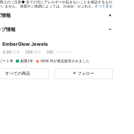
用上のご注意◆ 全ての方にアレルギーが起きないことを保証するもの
ざいません。 体質やご体調によっては、かゆみ・かぶれが生じる場合
...
すべて見る
ますので、皮膚に異常を感じたときは、すぐにご使用をお止めいただ
門医にご相談ください。
ズ情報
4.90
368
18K
ップ情報
4.90
368
18K
EmberGlow Jewels
4.90
368
18K
評価
商品
フォロワー
ピート率
創業1年
460K 件が最近販売されました
4.90
368
18K
すべての商品
フォロー
4.90
368
18K
4.90
368
18K
4.90
368
18K