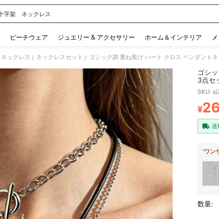
十字架 ネックレス
 and down arrow keys to navigate search 検索履歴 and 人気ワード. Press Enter to 
ビーチウェア
ジュエリー & アクセサリー
ホーム＆インテリア
メ
 ネックレス
ネックレスセット
ゴシック調 重ね着け ハート クロス ペンダント
/
/
ゴシッ
3点セ
SKU: s
2
¥
PR
送
'
ワン
数量: