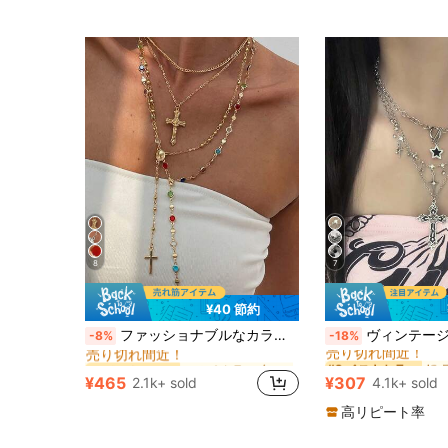
8
7
¥40 節約
マルチカラー 女性の長いネックレス
#1 ベストセラー
#2 ベストセラー
ファッショナブルなカラフルなチェーンネックレスセット4個入り、Y字型&クロスペンダントロングネックレス、旅行、デート、パーティーに適しています
ヴィンテージゴシックパンクスタイル ラインストーンスター ブリンブリンレイヤードネックレスセット
-8%
-18%
売り切れ間近！
売り切れ間近！
マルチカラー 女性の長いネックレス
マルチカラー 女性の長いネックレス
#1 ベストセラー
#1 ベストセラー
#2 ベストセラー
#2 ベストセラー
売り切れ間近！
売り切れ間近！
売り切れ間近！
売り切れ間近！
¥465
¥307
2.1k+ sold
4.1k+ sold
マルチカラー 女性の長いネックレス
#1 ベストセラー
#2 ベストセラー
売り切れ間近！
売り切れ間近！
高リピート率