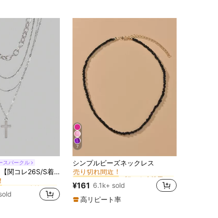
！
7
ブラック 女性用チョーカー
#1 ベストセラー
シンプルビーズネックレス
ースパークル
売り切れ間近！
シルバー 女性のネックレスセット
ROMWE Goth 【関コレ26S/S着用アイテム】 4個セット ファッショナブル パンクスタイル クロスペンダントネックレス
ブラック 女性用チョーカー
ブラック 女性用チョーカー
#1 ベストセラー
#1 ベストセラー
！
売り切れ間近！
売り切れ間近！
シルバー 女性のネックレスセット
シルバー 女性のネックレスセット
¥161
6.1k+ sold
ブラック 女性用チョーカー
#1 ベストセラー
！
！
sold
売り切れ間近！
シルバー 女性のネックレスセット
高リピート率
！