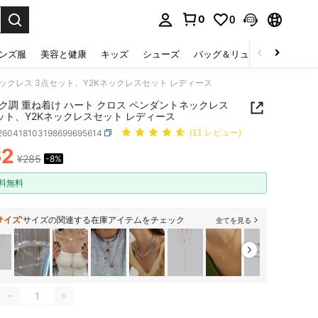
0
0
select.
ンズ服
美容と健康
キッズ
シューズ
バッグ＆リュック
下着＆
ネックレス 3点セット、Y2Kネックレスセット レディース
ク調 重ね着け ハート クロス ペンダントネックレス
ット、Y2Kネックレスセット レディース
j260418103198699695614
(11 レビュー)
62
¥285
-8%
ICE AND AVAILABILITY
料無料
サイズ
'サイズの関連する在庫アイテムをチェック
全てを見る