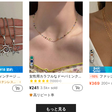
19
7
¥18 節約
18 Kゴールドメッキ 女性のビーズネックレス
#1 ベストセラー
アンバロック クロスペンダントネックレス付き、クリスマス、新年、バレンタインデーなどのホリデーに適しています
女性用カラフルなドーパミンクリスタルネックレス、繊細な鎖骨ニッチチェーン、美的
ファッショナブルなきらびやかなクロスペンダントネックレス4点
-10%
(1000+)
18 Kゴールドメッキ 女性のビーズネックレス
18 Kゴールドメッキ 女性のビーズネックレス
#1 ベストセラー
#1 ベストセラー
に ステンレス製の十字架 ネックレス
¥369
200+ 
(1000+)
(1000+)
¥241
3.5k+ sold
18 Kゴールドメッキ 女性のビーズネックレス
#1 ベストセラー
(1000+)
高リピート率
もっと見る