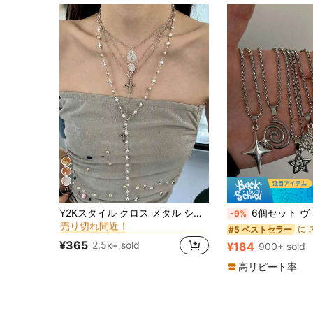
6
トレンディな性格 女性のネックレス
#1 ベストセラー
Y2Kスタイル クロス メタル シルバーネックレス 4点セット、ファッショナブルなレイヤードネックレス、ボール、パーティー、デート、デイリーコーデのアクセサリーに適しています
6個セット ヴィンテージ ゴシック パンク スター、炎、らせん、ハートペンダントネックレスセット メンズ レディース、6種類のヨーロピ
-9%
売り切れ間近！
トレンディな性格 女性のネックレス
トレンディな性格 女性のネックレス
#1 ベストセラー
#1 ベストセラー
#5 ベストセラー
売り切れ間近！
売り切れ間近！
¥365
2.5k+ sold
¥184
900+ sold
トレンディな性格 女性のネックレス
#1 ベストセラー
売り切れ間近！
高リピート率