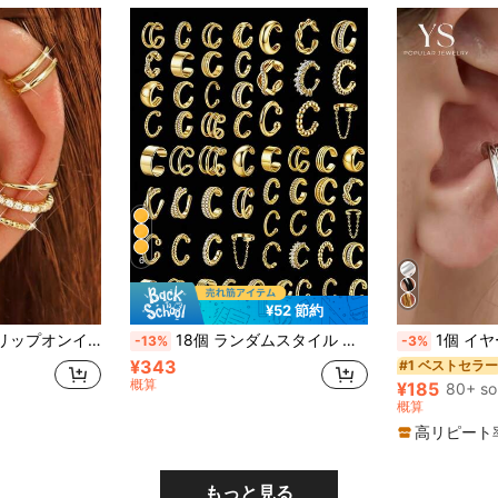
6
¥52 節約
ピアス耳用 調整可能イヤー軟骨ピアス
18個 ランダムスタイル シンプルファッション メタル幾何学 マルチイヤークリップイヤリングセット 女性、カップル、姉妹、バケーション、デート、ギフト、日常カジュアル、パーティー、ウェディング、ホリデー、マッチング、ママ、友人用
1個 イヤーカフ、シングルピース パー
-13%
-3%
¥343
#1 ベストセラー
概算
¥185
80+ so
概算
高リピート
もっと見る