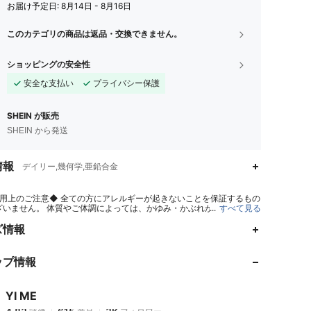
お届け予定日:
8月14日 - 8月16日
このカテゴリの商品は返品・交換できません。
ショッピングの安全性
安全な支払い
プライバシー保護
SHEIN が販売
SHEIN から発送
情報
デイリー,幾何学,亜鉛合金
用上のご注意◆ 全ての方にアレルギーが起きないことを保証するもの
ざいません。 体質やご体調によっては、かゆみ・かぶれが生じる場合
...
すべて見る
ますので、皮膚に異常を感じたときは、すぐにご使用をお止めいただ
4.83
615
3K
門医にご相談ください。
ズ情報
ップ情報
4.83
615
3K
YI ME
4.83
615
3K
評価
商品
フォロワー