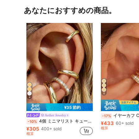
あなたにおすすめの商品。
6
4
¥35 節約
イヤーカフ C型 4個セット - 調整可能なク
Aether Jewelry
-17%
4個 ミニマリスト キュービックジルコニア イヤーカフセット - スタッキング可能、ピアス不要、日常のオフィスウェアに適しています (4個セット、4ペアではありません)、彼女へのギフト
-10%
¥433
60+ sold
¥305
概算
400+ sold
概算