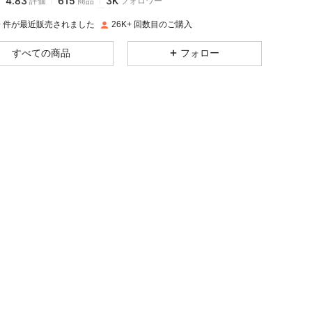
8***6
は
1日前
に購入しました
K+ 件が最近販売されました
26K+ 回数目のご購入
4.83
615
3K
すべての商品
フォロー
4.83
615
3K
4.83
615
3K
4.83
615
3K
4.83
615
3K
4.83
615
3K
4.83
615
3K