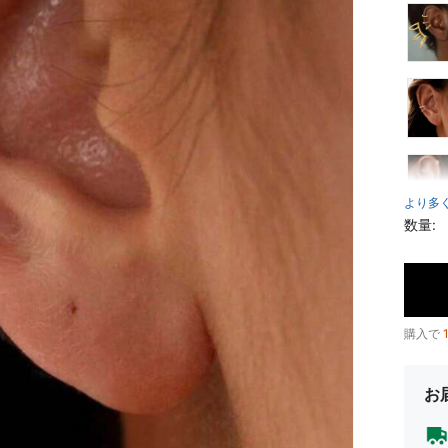
より多
数量:
購入で
お