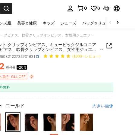
0
0
select.
ンズ服
美容と健康
キッズ
シューズ
バッグ＆リュック
下着＆
フープピアス、軟骨クリップオンピアス、女性用ジュエリー
ット クリップオンピアス、キュービックジルコニア
ピアス、軟骨クリップオンピアス、女性用ジュエリ
j25032122735731631
(1000+ レビュー)
2
¥216
-20%
ICE AND AVAILABILITY
割引 ¥44 OFF
料無料
:
ゴールド
大きい画像