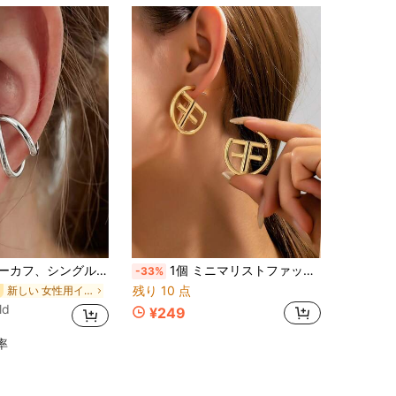
ソナライズド ノンピアス イヤリングデザイン、女性の日常ファッションウェア
1個 ミニマリストファッション ゴールドレター、中国文字、シンボル スタッドピアス (レディーススタイル)
-33%
残り 10 点
新しい 女性用イヤリング
ld
¥249
率