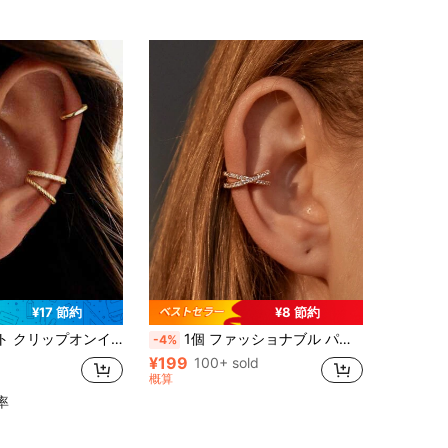
¥17 節約
¥8 節約
キュービックジルコニアフープイヤリング、軟骨クリップオンイヤリング、女性への宝飾品ギフト
1個 ファッショナブル パーソナライズ ミニマリスト X型 幾何学 マイクロスタッズ ラインストーン イヤーカフ、ピアス不要、エレガントなコールドスタイル クロス イヤークリップ、女性の日常着用
-4%
¥199
100+ sold
概算
率