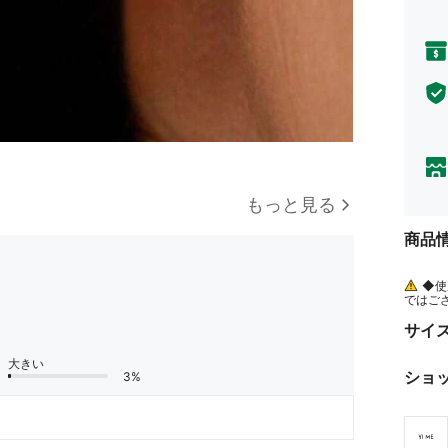
もっと見る
商品
◆使
ではご
があり
き、専
サイ
大きい
ショ
3%