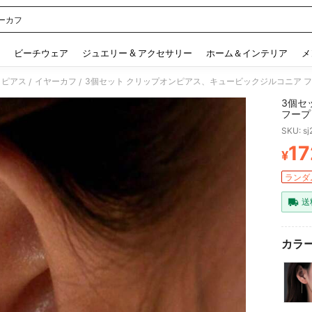
ーカフ
 and down arrow keys to navigate search 検索履歴 and 人気ワード. Press Enter to 
ビーチウェア
ジュエリー & アクセサリー
ホーム＆インテリア
メ
 ピアス
イヤーカフ
3個セット クリップオンピアス、キュービックジルコニア 
/
/
3個セ
フープ
ー
SKU: s
17
¥
PR
ランダム
送
カラー