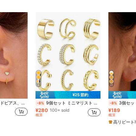
8
21
¥25 節約
1ペア ハートスタッドピアス、クリップオンイヤリング2個セット バレンタイン、母の日、ギフト用
9個セット ミニマリスト メタル ジオメトリック クリスタル イヤーカフ、ユニセックス、バカンス、デート、パーティー、デイリーウェアに適し、バレンタインデーの友人やお母さまへのギフトに
3個セット クリップオンイヤリング、繊細な
-8%
-8%
¥280
¥189
100+ sold
概算
概算
高リピート