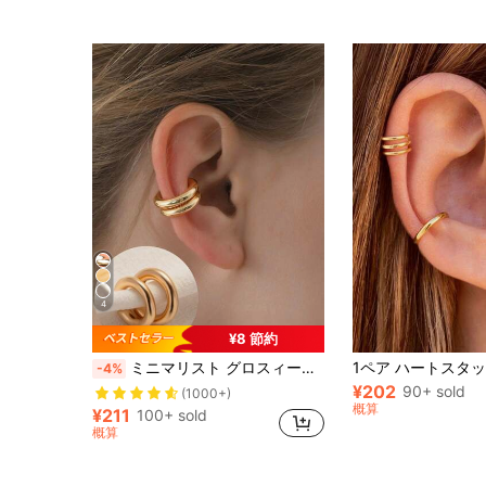
4
¥8 節約
ミニマリスト グロスィー合金 C型クリップオンイヤリング 2個セット、軽量 ゴールド/シルバー/ガンブラック オープンダブルサークル ノンピアス、快適でなめらか、女性と女の子に適しています
-4%
¥202
90+ sold
(1000+)
概算
¥211
100+ sold
概算