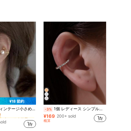
¥18 節約
ゴールド 女性用イヤーカフス
クリップオンイヤリング、ミニマリスト エレガントイヤーカフ 非ピアス用
1個 レディース シンプルクラシック 水滴 ラインストーン クリップオン , 適す 用 デイリーウェア ピアス
-3%
！
¥169
ゴールド 女性用イヤーカフス
ゴールド 女性用イヤーカフス
200+ sold
！
！
概算
sold
ゴールド 女性用イヤーカフス
！