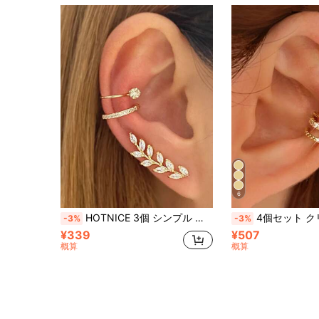
6
HOTNICE 3個 シンプル キュービックジルコニア 葉っぱデコレーション スタッドピアス & イヤーカフ
4個セット クリップオンイヤーカフ 非
-3%
-3%
¥339
¥507
概算
概算