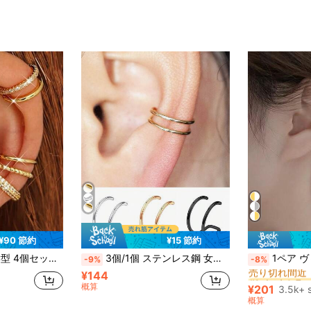
¥90 節約
¥15 節約
#1 ベストセラー
リップオンイヤリング、ピアスのない女性向け
3個/1個 ステンレス鋼 女性用 フェイクピアス イヤークリップ ゴールド/シルバー/ブラック 穴開け不要 ジュエリー 新規 穴開け不要
1ペア ヴィンテージ小さめパール 
-9%
-8%
売り切れ間近
¥144
#1 ベストセラー
#1 ベストセラー
売り切れ間近
売り切れ間近
概算
¥201
3.5k+ 
#1 ベストセラー
概算
売り切れ間近