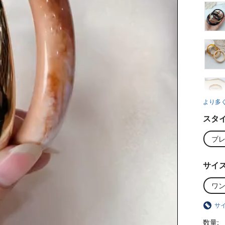
より多
スタ
ブ
サイ
ワ
サ
数量: