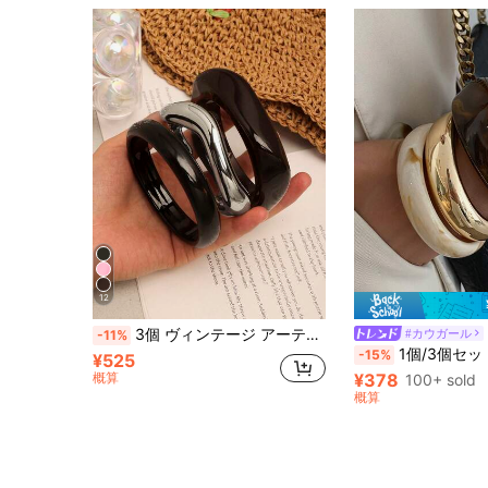
12
3個 ヴィンテージ アーティスティック レジン マーブル ブレスレット レディース、パーソナライズされた幾何学的な丸型レジンバングル
#カウガール
-11%
1個/3個セット アーチ型レジンカフブレスレット、高級でスタイリッシュ、ストリートスタイル、カジュアルデイリーウェア、女性&カップル、
-15%
¥525
概算
¥378
100+ sold
概算