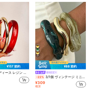
21
¥157 節約
¥88 節約
ブレスレット 幾何学的なラウンドデザイン ユニークなパーソナライズジュエリー
KUZ
3/1個 ヴィンテージ ミニマリスト カジュアルスタイル レディース グリーン 波型アクリル&CCB素材 オープンリングブレスレット、日常着用に適し、スタッカブル、ホリデーの完璧なギフト
-22%
¥309
概算