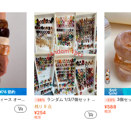
6
¥76 節約
レスレットセット デイリーウェア用、ミニマリスト カラフル アクリル ブレスレット
ランダム 1/3/7個セット ヴィンテージ ボヘミアン レジン ブレスレットセット、カラフルな幅広アシンメトリー スタッカブル ブレスレット、レオパード柄 タイダイ Y2K レディースジュエリー、日常着とパーティーに適しています
3個セット ファッショナブル レトロ ボヘミ
-38%
-23%
残り 9 点
¥588
概算
¥254
概算