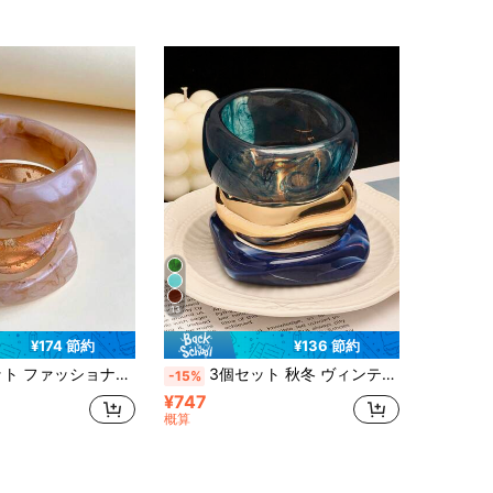
13
¥174 節約
¥136 節約
アンスタイル 大胆なアシンメトリー レジンバングルセット、女性の日常着、ホリデーギフトに適しています
3個セット 秋冬 ヴィンテージ 透け感 タイダイ レジン バングル、アシンメトリー ワイドフェイス ブレスレット
-15%
¥747
概算