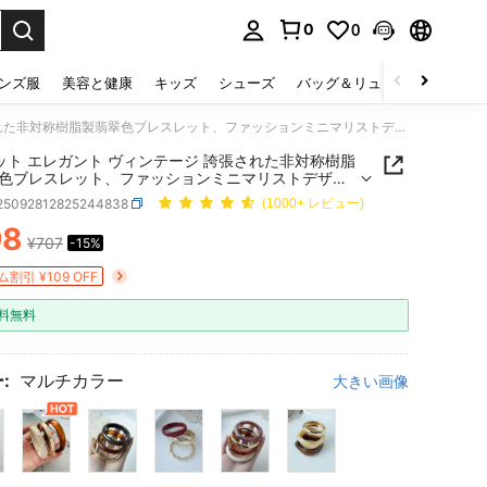
0
0
select.
ンズ服
美容と健康
キッズ
シューズ
バッグ＆リュック
下着＆
3個セット エレガント ヴィンテージ 誇張された非対称樹脂製翡翠色ブレスレット、ファッションミニマリストデザイン、カジュアルウェアに適しています、女性用 (購入前に素材とサイズの適合性を確認してください)
ット エレガント ヴィンテージ 誇張された非対称樹脂
色ブレスレット、ファッションミニマリストデザイ
ジュアルウェアに適しています、女性用 (購入前に
j25092812825244838
(1000+ レビュー)
サイズの適合性を確認してください)
98
¥707
-15%
ICE AND AVAILABILITY
割引 ¥109 OFF
料無料
:
マルチカラー
大きい画像