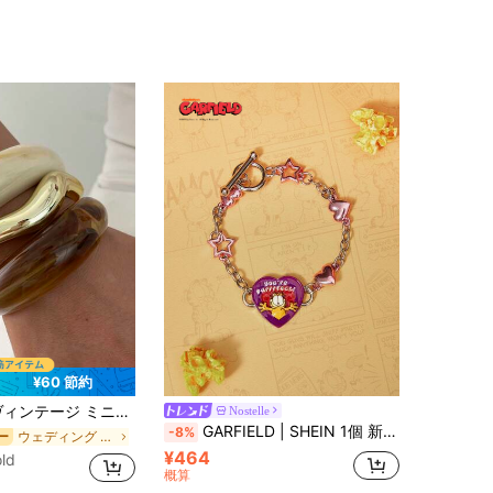
¥60 節約
型 アクリルCCB素材 オープンリング バングルセット、女性の日常着用に適し、重ね付け可能、ホリデーギフトに最適
Nostelle
GARFIELD | SHEIN 1個 新作 クリエイティブ マルチカラー カートゥーン動物柄プリント ペンダントブレスレット IPジョイントデザイン かわいい パーソナライズ シンプルで上品 多用途
-8%
ウェディング 女性のブレスレット
ー
¥464
ld
概算