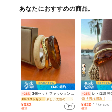
あなたにおすすめの商品。
4
¥130 節約
#1 ベストセラー
3個セット ファッション ヴィンテージ ボヘミアン調 厚手 マルチレイヤー ブラウン アクリル ブレスレット、女性の日常着用に適しています
レトロ調 誇張されたレジン製ひし形&メタルバングルブレスレットセット3個入
-28%
-25%
売り切れ間近！
新しい 女性のブレスレット
#9 ベストセラー
#1 ベストセラー
#1 ベストセラー
売り切れ間近！
売り切れ間近！
¥332
¥420
1.4k+ sold
#1 ベストセラー
概算
概算
売り切れ間近！