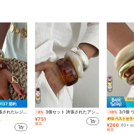
18
19
¥137 節約
に ヴィンテージラグジュアリー 女性用バングル
り、デイリー、パーティー、ストリートスタイルに適し、友人や彼女へのギフトに
3個セット 誇張されたアシンメトリーレジンセミトランスペアレントブレスレット、多用途
3/1個 ヴィンテージ ミニマリスト レディース 波
-8%
-18%
¥751
に ヴィンテージラグジュアリー 女性用バングル
に ヴィンテージラグジュアリー 女性用バングル
#10 ベストセラ
概算
¥266
80+ so
に ヴィンテージラグジュアリー 女性用バングル
概算