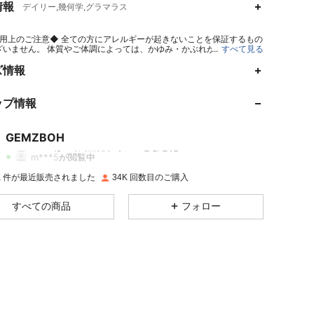
情報
デイリー,幾何学,グラマラス
用上のご注意◆ 全ての方にアレルギーが起きないことを保証するもの
ざいません。 体質やご体調によっては、かゆみ・かぶれが生じる場合
...
すべて見る
ますので、皮膚に異常を感じたときは、すぐにご使用をお止めいただ
門医にご相談ください。
ズ情報
4.80
328
12K
ップ情報
4.80
328
12K
GEMZBOH
m***5
が閲覧中
4.80
328
12K
0K 件が最近販売されました
34K 回数目のご購入
すべての商品
フォロー
4.80
328
12K
4.80
328
12K
4.80
328
12K