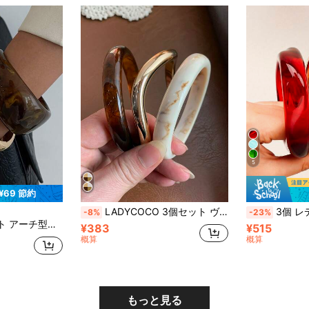
5
¥69 節約
LADYCOCO 3個セット ヴィンテージ 厚手アクリルレジンバングルブレスレット、ゴールドトーンとペア、パーティーや日常着に適しています(写真と実際の商品に若干の違いが生じる可能性があります)
3個 レディース レジン バングル
-8%
-23%
ホリデー&バケーション、多用途スクエアメタルブレスレットギフト (ブレスレットの素材と色は実際の製品に準拠します)
¥383
¥515
概算
概算
もっと見る