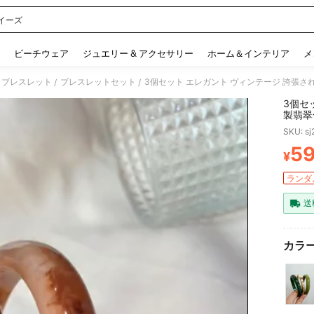
イーズ
 and down arrow keys to navigate search 検索履歴 and 人気ワード. Press Enter to 
ビーチウェア
ジュエリー & アクセサリー
ホーム＆インテリア
メ
 ブレスレット
ブレスレットセット
/
/
3個セ
製翡翠
ン、カ
SKU: s
素材と
5
¥
PR
ランダム
送
カラー