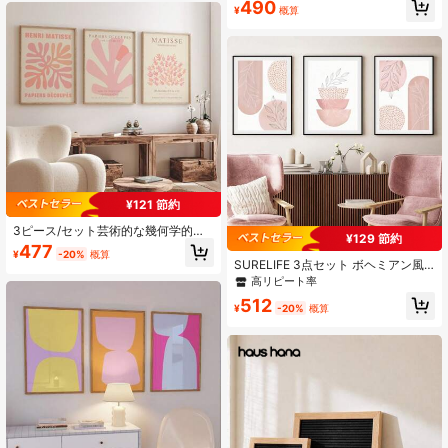
490
ーム アート 寮、リビング、寝室、モ
ァッショナブルな室内壁装飾、肖像
¥
概算
4K フォロワー
4.91
ダンホームの装飾用スタイリッシュ
画、額縁なし - アート愛好家と現代
でファンキーな絵画
的なホームデコレーションに最適 -
額縁なしのギフト、誕生日、卒業式
などのイベントに適しています
4K フォロワー
4.91
¥121 節約
3ピース/セット芸術的な幾何学的な
¥129 節約
抽象ポスター、マティスプリントオ
477
¥
-20%
概算
レンジギャラリーウォールアートセ
SURELIFE 3点セット ボヘミアン風
ット、3ピースウォールアートセッ
ピンクポスター ノルディックスタイ
高リピート率
ト、マティスポスター、ピンクの装
ル リビング廊下の壁装飾、アートパ
飾、モダンなホームウォールアート
512
ネル、キャンバス
¥
-20%
概算
キャンバス絵画プリントポスター画
像壁装飾、フレームレス