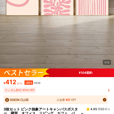
1/12
¥104節約
412
-20%
¥
¥516
から
ランダム割引 ¥104 OFF
入会後
¥21
OFF
3枚セット ピンク抽象アートキャンバスポスタ
4.95
(
100+
)
ー、寝室、オフィス、リビング、カフェ、バ