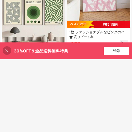
¥65 節約
1枚 ファッショナブルなピンクのハ
ート型キャンバスポスター、フレー
高リピート率
ムなし壁アート、女の子の寝室とナ
252
ーサリーの装飾に適しています、か
¥
-21%
概算
わいいハートプリント壁装飾、バレ
¥12 節約
30%OFF＆全品送料無料特典
買い物かごに追加
登録
20% 割引！
ンタインデーのギフト
バウハウス幾何学模様の壁アートポ
スター 1枚/3枚入り、抽象的な中世
#4 ベストセラー
ストライプ 装飾画と書道
風キャンバス絵画、リビング、寝
100+ sold
室、ホームオフィス、寮に最適な壁
386
の装飾、フレーム付き/なし
¥
-3%
概算