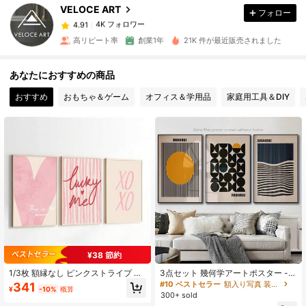
VELOCE ART
フォロー
4K フォロワー
4.91
p***1
は
1日前
に購入しました
高リピート率
創業1年
21K 件が最近販売されました
4K フォロワー
4.91
あなたにおすすめの商品
おすすめ
おもちゃ＆ゲーム
オフィス＆学用品
家庭用工具＆DIY
4K フォロワー
4.91
4K フォロワー
4.91
4K フォロワー
4.91
4K フォロワー
4.91
¥38 節約
1/3枚 額縁なし ピンクストライプ ハ
3点セット 幾何学アートポスター -
4K フォロワー
4.91
ート ラッキーミー ポスター Y2K プ
バウハウススタイル ミニマリストキ
#10 ベストセラー
額入り写真 装飾画と書道
341
¥
-10%
概算
レッピー ウォールアート キャンバス
ャンバスウォールアート、ホームオ
300+ sold
プリント ミニマリスト ガーリー ル
フィス、リビング、寝室に最適 - フ