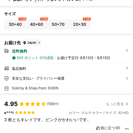
ー、自宅、寮の壁飾りに適しています、額な
し
サイズ
1 left
2 left
5 left
30*40
40*60
50*70
20*30
お届け先
Japan
送料無料
500 ポイント 付与遅延
お届け予定日:
8月13日 - 8月15日
返品無料
安全な支払い · プライバシー保護
Sold by & Ships from: SHEIN
4.95
(100+)
もっと見る
s***i
カラー: マルチカラー / サイズ: 40*60
3
枚ともキレイです。ピンクがかわいいです。
役に立つ
(0)