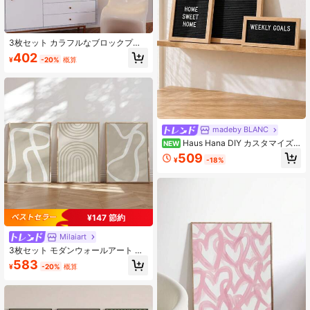
3枚セット カラフルなブロックプリ
ント、ピンク&オレンジの幾何学抽象
402
¥
-20%
概算
壁アート、ギャラリーウォールデコ
レーション、ファッショナブルな寝
室アート、キャンバスポスター壁ア
ート、フレーム選択可能、額入り壁
アート
madeby BLANC
Haus Hana DIY カスタマイズ
NEW
可能なヴィンテージ調 木製ウォール
509
¥
-18%
アートプラーク、カフェ風フォトフ
レーム ハンギングデコレーション、
ラスティックウッドクラフトウォー
ルパネル、ホーム リビングルーム ベ
ッドルーム レストラン装飾、ボヘミ
アン ファームハウス ウォールアクセ
¥147 節約
ント ギフト イード・アル＝アドハ
ー、新築祝い、誕生日 & ホリデー
Milaiart
3枚セット モダンウォールアート ポ
スター、ベージュボヘミアン幾何学
583
¥
-20%
概算
ラインキャンバスアートプリント、
ミニマリストデザイン、フレーム付
きまたはなし、部屋、自宅、寮、ホ
テル、オフィスの装飾、新築祝いの
ギフトに適しています