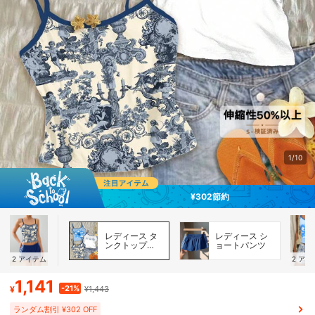
1/10
¥302節約
レディース タ
レディース シ
ンクトップ＆
ョートパンツ
キャミソール
2
アイテム
2
アイ
1,141
-21%
¥
¥1,443
ランダム割引 ¥302 OFF