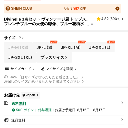
入会後
¥57
OFF
Divinelle 3点セット ヴィンテージ風 トップス、
4.82
(
500+
)
フレンチブルーの天使の彫像、ブルー花柄水
彩、ブルーシェル柄、夏のヴィンテージ、カ
ジュアル、セクシー、キュート、Y2K、ココナッ
ツガール、ボヘミアン、バケーション、スプリン
サイズ
JP
グブレイク、ブランチ、ベビーブルー、ガールズ
6 left
2 left
3 left
トリップ、ネオンビーチ、ボヘミアン、ヒッピ
JP-M
(XS)
JP-L
(S)
JP-XL
(M)
JP-XXL
(L)
ー、ミュージックフェス向け
JP-3XL
(XL)
プラスサイズ
サイズガイド
マイサイズを確認
94%
「はサイズがぴったりだと感じました」
お探しのサイズがありませんか？ 教えてください
お届け先
Japan
送料無料
500 ポイント 付与遅延
お届け予定日:
8月15日 - 8月17日
返品無料