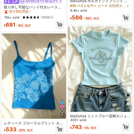
IslaSuriya ポルカドットプリント ク
MOREGETS BEAUTY
#1 ベストセラー
モスク 女性用タンクトップ&キャミス
ルーネック ボディコン キャミソール
#10 ベストセラー
ビーチ 女性用タンクトップ&キャミス
売り切れ間近！
取り外し可能なパッド付きレースキ
レディース カジュアル 夏用
6.4k+ sold
ャミソール、多用途ノースリーブア
#1 ベストセラー
#1 ベストセラー
モスク 女性用タンクトップ&キャミス
モスク 女性用タンクトップ&キャミス
ンダーシャツ、女性向け、新学期、
566
売り切れ間近！
売り切れ間近！
10k+ sold
(1000+)
¥
-19%
概算
クリスマス、春節、カジュアルホワ
#1 ベストセラー
モスク 女性用タンクトップ&キャミス
691
イトサマー、シック&エレガント
¥
-9%
概算
売り切れ間近！
28
5
IslaSuriya ミントブルー花柄カジュ
アルグラフィックTシャツ、夏、ビー
400+ sold
レディース フローラルプリント カジ
チ、姉妹へのギフト、Y2Kトップス
743
ュアル 万能 デイリーウェア キャミ
¥
-1%
概算
533
¥
-21%
概算
ソールトップ 夏 ボヘミアンシック