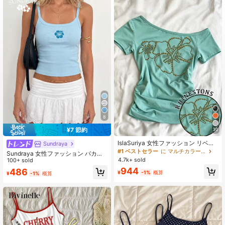
1.5K フォロワー
4.74
1.5K フォロワー
4.74
8
¥7 節約
30
IslaSuriya 女性ファッション リベッ
Sundraya
ト&フローラルパターン アシンメト
#1 ベストセラー
に マルチカラー 女性用Tシャツ
Sundraya 女性ファッション バカン
リー ショルダー タイト 半袖Tシャ
4.7k+ sold
ス フローラル刺繍 かわいいカジュア
100+ sold
ツ、夏
ルキャミソール
944
486
¥
-1%
概算
¥
-1%
概算