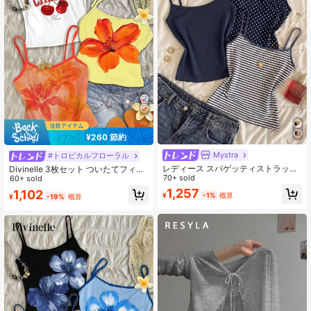
¥260 節約
Mystra
#トロピカルフローラル
レディース スパゲッティストラップ
Divinelle 3枚セット ついたてフィビ
ノースリーブ カジュアル 万能 デイ
70+ sold
スカス柄 キャミソールトップス セク
60+ sold
リー タンクトップ 夏用
シーでかわいい さくらんぼ オレンジ
1,257
1,102
¥
-1%
概算
¥
-19%
概算
柄 ビーチホリデースタイル 夏向け