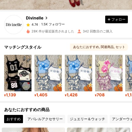
1.5K フォロワー
4.74
Divinelle
フォロー
1.5K フォロワー
4.74
8***1
は
1日前
に購入しました
28K 件が最近販売されました
342 回数目のご購入
1.5K フォロワー
4.74
マッチングスタイル
あなたにおすすめ
, 関連商品
, セット
, マッチングチョイス
1.5K フォロワー
4.74
1.5K フォロワー
4.74
1.5K フォロワー
4.74
1,139
1,405
1,426
708
1,
¥
¥
¥
¥
¥
あなたにおすすめの商品
1.5K フォロワー
4.74
おすすめ
アパレルアクセサリー
ジュエリー＆ウォッチ
アンダーウ
1.5K フォロワー
4.74