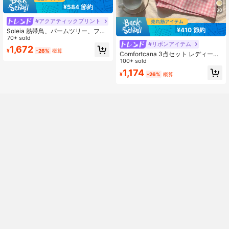
¥584 節約
30
#アクアティックプリント
¥410 節約
Soleia 熱帯鳥、パームツリー、フロ
ーラルプリント スリーブレスAライ
70+ sold
#リボンアイテム
ンミディドレス ウエスト絞り込み、
1,672
¥
-26%
概算
バケーションスタイル
Comfortcana 3点セット レディース
ドローストリング ウエスト ルーズ
100+ sold
カジュアル ショーツ
1,174
¥
-26%
概算