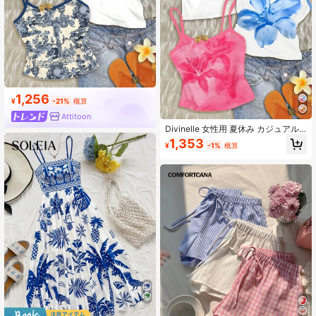
1,256
¥
-21%
概算
Attitoon
Divinelle 女性用 夏休み カジュアル
フローラルプリント キャミソール
1,353
¥
-1%
概算