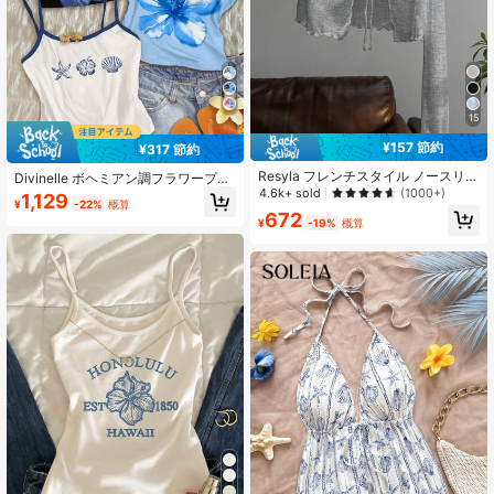
15
¥157 節約
¥317 節約
Resyla フレンチスタイル ノースリー
Divinelle ボヘミアン調フラワープリ
ブ ドレスカバーアップ、フリル付き
4.6k+ sold
ントタンクトップ3点セット、エレガ
(1000+)
1,129
¥
-22%
概算
長袖Tシャツカバーアップ、レディー
ントでロマンチックなレトロスタイ
672
ス ニットショール、夏の日よけトッ
ル、春夏に快適
¥
-19%
概算
プス