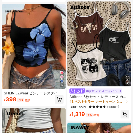
12
#欧米フェスティバル
SHEIN EZwear ビンテージスタイル
Attitoon 3枚セット レディース カジ
バケーション ブルー フローラル プ
398
¥
-1%
概算
ュアル 無地タンクトップ 猫・音楽・
リント セクシースパゲッティストラ
#8 ベストセラー
カートゥーン 女性用タンクトップ&キャミス
西洋柄プリント付き、夏に最適
ップ レディーストップス、夏にぴっ
300+ sold
(1000+)
たり
1,319
¥
-1%
概算