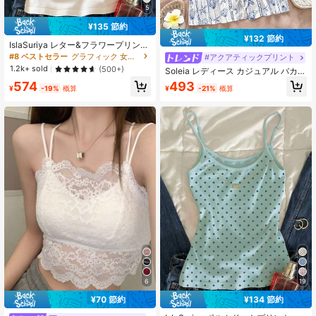
5
¥135 節約
¥132 節約
IslaSuriya レター&フラワープリント
カジュアル 多用途デイリーウェア キ
#8 ベストセラー
グラフィック 女性用タンクトップ&キャミス
#アクアティックプリント
ャミソールトップ
1.2k+ sold
(500+)
Soleia レディース カジュアル バカン
ス、ウエスタン、ビーチ、ウェディ
574
493
¥
-19%
概算
¥
-21%
概算
ングゲスト、卒業、ブランチ、聖パ
トリックの日、春休み、イースタ
ー、ミュージックフェスティバル エ
レガントなボヘミアン、トロピカ
ル、バックレス、海洋動物、シェ
ル、リボンストラップホルターネッ
クキャミソールトップ、春夏
6
19
¥70 節約
¥134 節約