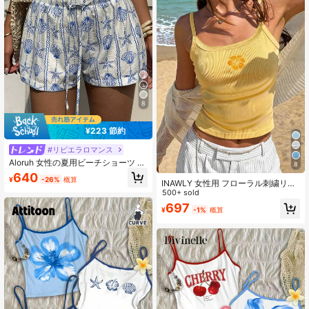
8
¥223 節約
#リビエラロマンス
Aloruh 女性の夏用ビーチショーツ オ
8
ーシャンシェル&ヒトデ柄 ブルース
640
¥
-26%
概算
トライプ ウエストタイ
INAWLY 女性用 フローラル刺繍リブ
キャミソールトップ、バケーション
500+ sold
スタイル
697
¥
-1%
概算