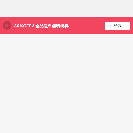
30%OFF＆全品送料無料特典
買い物かごに追加
登録
21% 割引！