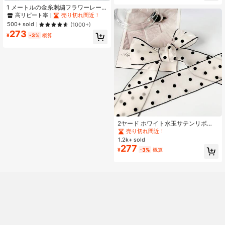
ィ、ハート型 ホワイトコンフェッテ
1 メートルの金糸刺繍フラワーレー
ィ、手投げコンフェッティ、バルー
スちょう結びの装飾、ヘアアクセサ
高リピート率
売り切れ間近！
ンフィラー、パーティー用品、ホリ
リー用 Diy の縫製材料
500+ sold
(1000+)
デーコンフェッティ、ロマンチック
テーマ、エレガントなパーティー装
273
¥
-3%
概算
飾、ハロウィン装飾、クリスマス装
飾、上質な素材、ウェディングプラ
ンナー、ホリデーデコレーター プロ
使用、屋外ビーチレセプション式典
に適しています、クラシックモダン
な祝賀装飾、ウェディング祝賀パー
ティーテーブル カラフルコンフェッ
ティ
2ヤード ホワイト水玉サテンリボ
ン、透明オーガンザリボン - 無地ウ
売り切れ間近！
ェディングブーケ装飾リボン、ハン
1.2k+ sold
ドメイドブーケ、ギフトラッピン
277
¥
-3%
概算
グ、パーティー装飾、フラワーデザ
イン、ギフトリボン、フラワーリボ
ン、ギフトラッピングリボンに適し
ています