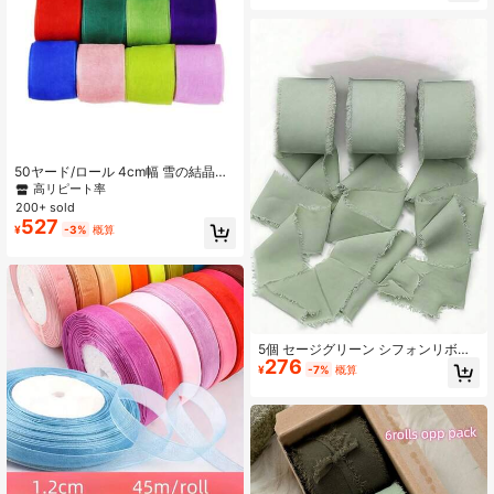
50ヤード/ロール 4cm幅 雪の結晶オ
ーガンジーリボン、ギフトラッピン
高リピート率
グ、ベーキングパッケージ、花束、
200+ sold
ウェディングデコレーション、ハン
527
¥
-3%
概算
ドメイドDIYクラフト、ヘッドウェ
ア、ブローチ、衣料アクセサリー
5個 セージグリーン シフォンリボ
276
ン、ヴィンテージスタイル タッセル
¥
-7%
概算
生地リボン、ハンドメイド タッセル
リボン、花、ギフトラッピングリボ
ン、ウェディングリボン、クリスマ
スデコレーション、DIYクラフト、パ
ーティーデコレーション、ベビーシ
ャワーデコレーション、誕生日パー
ティーに適しています