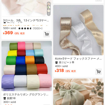
ブーケ リース 裁縫用品
4
#4 ベストセラー
に ウェディング ギフト包装用品
高リピート率
3ロール、3色、1.5インチ*5.5ヤード
高品質ハンドメイドエッジシフォン
#4 ベストセラー
#4 ベストセラー
に ウェディング ギフト包装用品
に ウェディング ギフト包装用品
リボン、ウェディング招待状、ブラ
高リピート率
高リピート率
500+ sold
(1000+)
イダルブーケ、ギフトラッピング、
369
#4 ベストセラー
に ウェディング ギフト包装用品
DIYクラフトに適しています
¥
-3%
概算
高リピート率
4cm×5ヤード フォックスファー メ
タリックトリムリボン 1巻、ランダ
高リピート率
ムカット端 Ins スタイルの花束、ウ
400+ sold
ェディングデコレーション、タッセ
318
¥
-3%
概算
ル&リボンアクセサリー用
ポリエステルリボン グログランリボ
ン 5ヤード 38mm クリスマス 結婚式
創業1年
の装飾、DIY ギフト包装、クリスマ
300+ sold
スの飾り付けに最適