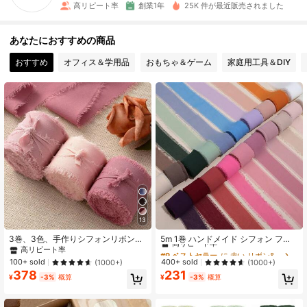
高リピート率
創業1年
25K 件が最近販売されました
101 フォロワー
4.92
あなたにおすすめの商品
101 フォロワー
4.92
おすすめ
オフィス＆学用品
おもちゃ＆ゲーム
家庭用工具＆DIY
101 フォロワー
4.92
101 フォロワー
4.92
101 フォロワー
4.92
101 フォロワー
4.92
101 フォロワー
4.92
13
#9 ベストセラー
に 赤い リボン&リボン
高リピート率
3巻、3色、手作りシフォンリボン、
5m 1巻 ハンドメイド シフォン フレ
ウェディング招待状、母の日、ブラ
イドリボン、ウェディングブーケ、
高リピート率
#9 ベストセラー
#9 ベストセラー
に 赤い リボン&リボン
に 赤い リボン&リボン
イダルブーケ、ギフトラッピング、
ギフトラッピング、ハンドクラフ
高リピート率
高リピート率
100+ sold
400+ sold
(1000+)
(1000+)
DIYクラフト、ラスティックウェディ
ト、田舎風ウェディング招待状、リ
378
231
#9 ベストセラー
に 赤い リボン&リボン
ング招待状、リボン、リース、クリ
ボン、リース、DIYクラフト、クリス
¥
-3%
概算
¥
-3%
概算
高リピート率
スマスの装飾、ホームデコレーショ
マスデコレーション、DIYホームデコ
ン、ウェディングパーティー、バレ
レーション、ウェディングパーティ
ンタインデーのギフトパッケージン
ー、ギフトパッケージに適していま