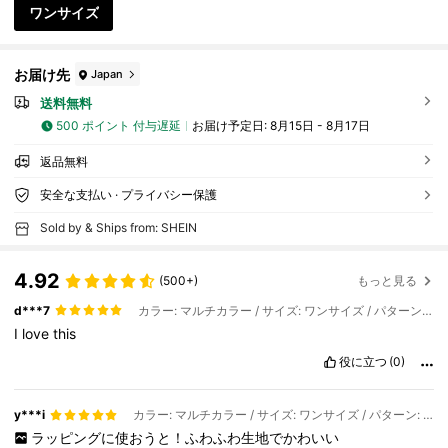
ワンサイズ
お届け先
Japan
送料無料
500 ポイント 付与遅延
お届け予定日:
8月15日 - 8月17日
返品無料
安全な支払い · プライバシー保護
Sold by & Ships from: SHEIN
4.92
(500+)
もっと見る
d***7
カラー: マルチカラー / サイズ: ワンサイズ / パターン: カーキシャンパン
I
love
this
役に立つ
(0)
y***i
カラー: マルチカラー / サイズ: ワンサイズ / パターン: コーヒーカーキライトピンク
ラッピングに使おうと！ふわふわ生地でかわいい