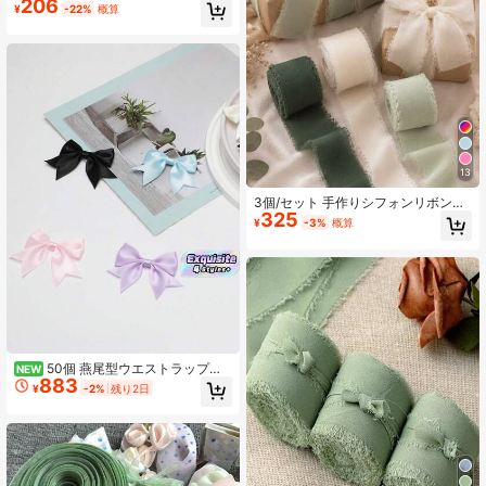
206
¥
-22%
概算
13
3個/セット 手作りシフォンリボンタ
325
ッセルセット(グリーンとクリーム) 1.
¥
-3%
概算
5インチ X 16.4フィート タッセルエ
ッジリボン、結婚式の招待状、結婚
式の装飾、フラワーブーケ、ブライ
ダルブーケ、ギフトラッピング、手
芸、ホリデーパーティーの装飾に適
しています
50個 燕尾型ウエストラップリ
NEW
883
ボンアクセサリー、手作りDIY用品、
¥
-2%
残り2日
衣類、ヘアクリップ&あらゆる装飾品
用