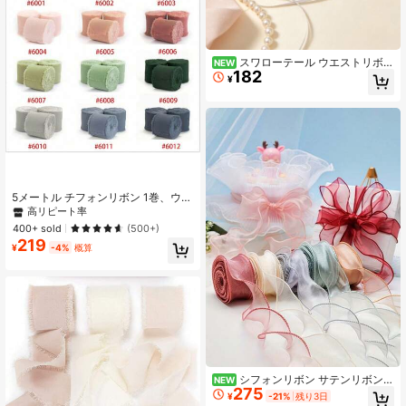
スワローテール ウエストリボン
NEW
182
アクセサリー、DIYハンドメイド素
¥
材、衣類、ヘアクリップ&オーナメン
ト用
5メートル チフォンリボン 1巻、ウェ
ディング フラワーブーケ 飾りリボ
高リピート率
ン、ギフトラッピングリボン、手染
400+ sold
(500+)
めチフォンリボンDIYギフト装飾
219
¥
-4%
概算
シフォンリボン サテンリボン
NEW
275
装飾リボン ギフトラッピング クリス
¥
-21%
残り3日
マス ウェディング 誕生日パーティー