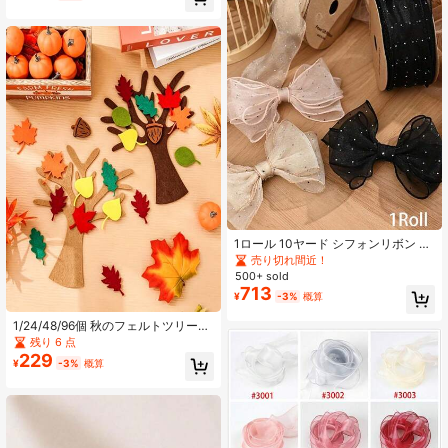
ています
1ロール 10ヤード シフォンリボン キ
ラキラダイヤモンドエッジ オーガン
売り切れ間近！
자리ボン - ギフトラッピング、バレ
500+ sold
ンタインデー、結婚式、誕生日 & ブ
713
¥
-3%
概算
ーケの装飾に最適
1/24/48/96個 秋のフェルトツリーク
ラフト素材キット - メープルリーフ
残り 6 点
装飾ツリー、DIYアートクラフト 感
229
¥
-3%
概算
謝祭 ハロウィン イースター パーテ
ィーギフト素材、ホーム 教室 ドア
壁掛け装飾、教師の日 ホームドア 壁
装飾、ウェディング記念品、イース
ターブライドギフト