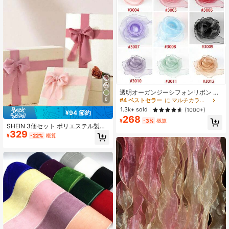
透明オーガンジーシフォンリボン 幅
1.5インチ 10ヤード、ギフトラッピン
8
#4 ベストセラー
に マルチカラー リボン&リボン
グ、ウェディングブーケ、クラフ
1.3k+ sold
(1000+)
¥94 節約
ト、クリスマスなどに適しています
268
¥
-3%
概算
SHEIN 3個セット ポリエステル製ギ
329
フトラッピングリボン 3cm×5m、ケ
¥
-22%
概算
ーキデコレーション、手作りリボ
ン、ブーケリボン、パーティー、誕
生日、結婚式のおみやげ、年末年始
の飾り付け、クリスマスの飾り、バ
レンタインデーにも使えます