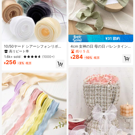
¥31 節約
10/50ヤード シアーシフォンリボン
4cm 女神の日 母の日 バレンタイン
オーガンジー サテンリボン ギフト包
デー プリーツサテンリボン 高級感の
高リピート率
残り 5 点
装 装飾 クリスマス 結婚式 誕生日パ
ある弾性ラッフルバブルプリーツウ
284
1.6k+ sold
(1000+)
¥
-10%
概算
ーティー ブーケ リース 縫製用品
ェビング ケーキ 誕生日ギフトボック
256
ス包装リボン ギフト包装ウェビング
¥
-3%
概算
ヘアバンド ケーキ包装 DIY リボン 花
束 ギフト ケーキ包装 F