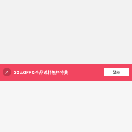
30%OFF＆全品送料無料特典
買い物かごに追加
登録
16% 割引！