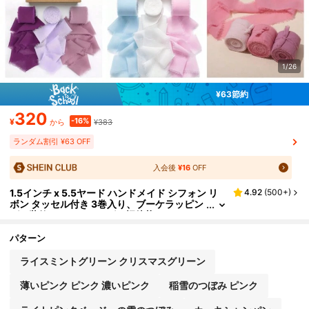
1/26
¥63節約
320
-16%
¥
¥383
から
ランダム割引 ¥63 OFF
入会後
¥16
OFF
1.5インチ x 5.5ヤード ハンドメイド シフォン リ
4.92
(
500+
)
ボン タッセル付き 3巻入り、ブーケラッピン
グ、装飾、ウェディング、招待状、クラフ
ト、クリスマス バレンタインデー
パターン
ライスミントグリーン クリスマスグリーン
薄いピンク ピンク 濃いピンク
稲雪のつぼみ ピンク