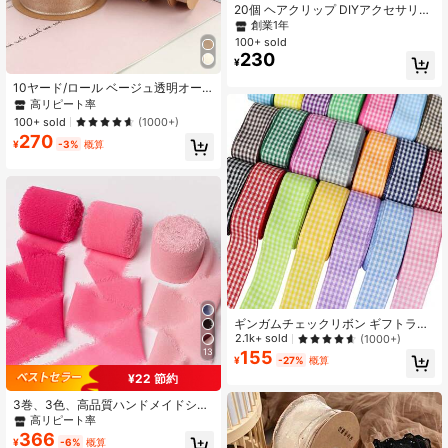
20個 ヘアクリップ DIYアクセサリー
アリゲーターヘアクリップ ストレー
創業1年
トクリップ バングスクリップ ハンド
100+ sold
メイドジュエリーアクセサリー、ヘ
230
¥
アクリップアクセサリー 長さ5.5c
m、6.5cm、4cm ゴールドアリゲー
10ヤード/ロール ベージュ透明オー
ターヘアクリップ 鉄製、ヘアクリッ
ガンジーリボン、花束、ケーキ包
高リピート率
プ
装、リボン、休日、結婚式、パーテ
100+ sold
(1000+)
ィーの装飾バレンタインデーに最適
270
な高品質ファブリックリボン
¥
-3%
概算
ギンガムチェックリボン ギフトラッ
ピング パーティー 結婚式 クリスマ
2.1k+ sold
(1000+)
スの装飾に
13
155
¥
-27%
概算
¥22 節約
3巻、3色、高品質ハンドメイドシフ
ォンエッジリボン、結婚式の招待
高リピート率
状、母の日、ブライダルブーケ、ギ
366
¥
-6%
概算
フトラッピング、DIYクラフトに適し