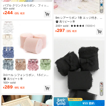
バブル クリンクルリボン、フィッシ
ュテール オーガンジーリボン、花屋
60+ sold
5
のDIY クラフト用品、リボン、ヘッ
244
¥
-3%
概算
ドピース、衣料アクセサリー
9m シアーリボン 1巻 エッジ付き、花
やアーティスティックなパッケー
高リピート率
ジ、リボンがけ、ギフトラッピン
200+ sold
(1000+)
グ、結婚式、お祭り、パーティーの
297
装飾、バレンタインデー、新学期に
¥
-3%
概算
最適
3ロール シフォンリボン、1.5インチ
x 5.5ヤード/ロール、ギフトラッピン
高リピート率
グ、結婚式の招待状、DIY クラフ
100+ sold
ト、ブライダルブーケ、クリスマス
289
¥
-9%
概算
用リボン
8
¥55 節約