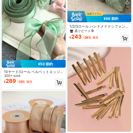
15
¥86 節約
1/2/3ロール ハンドメイドシフォンリ
ボンタッセル、1.5インチ×16.4フィ
高リピート率
ート、フリンジエッジ、ウェディン
243
¥
-26%
概算
グ招待状、ブライダルブーケ、ギフ
トラッピング、クラフト、ホリデー
デコレーション、グリーン、バレン
タインデーパーティー用品、ブライ
ダルブーケギフトラッピング、ウェ
ディングデコレーションクラフトに
使用可能
¥50 節約
10ヤード/ロール ベルベットエッジ
サテンリボン、無地滑らかなクラフ
300+ sold
トリボン、結婚式の花束、母の日&教
289
¥
-15%
概算
師の日のギフトラッピング、パーテ
ィーの装飾、ハロウィンのDIY、フラ
ワー&リボン作りに使える多色展開