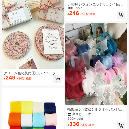
SHEIN シフォンエッジリボン 1個/5
個入り、幅4cm×長さ6.5m ウェディ
100+ sold
ング装飾、ブーケ装飾、ハンドメイ
246
¥
-18%
概算
ド装飾、招待状装飾、ホーム装飾、
ギフトラッピング、ウェディング、
パーティー、誕生日、新年、バレン
タインデーに適しています
クリーム色の肌に優しいフローラル
249
リボン、ギフトラッピング、ハンド
¥
-14%
概算
メイドクラフト、ホリデーデコレー
ションに適しています - パストラル
スタイルのリボン、クリスマス、バ
レンタインデー、通年のハンドメイ
ド作品、フレッシュな美学のパーテ
ィー、誕生日ギフトラッピングに適
しています
幅6cm 5m 波状シルクオーガンジー
リボン ヘアアクセサリー ハンドメイ
高リピート率
ド DIY ギフトラッピング 装飾 レース
300+ sold
リボン
336
¥
-3%
概算