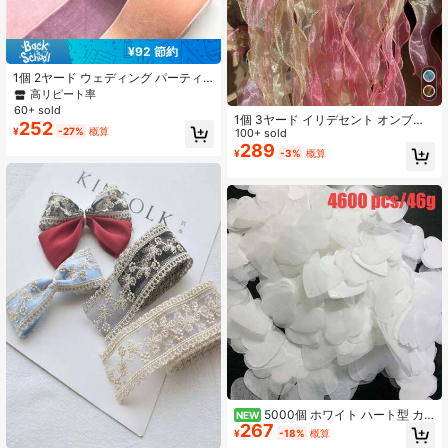
¥92 節約
1個 2ヤード ウェディング パーティ
ー デコレーション ギフトラッピング
高リピート率
用 50mm ベルベットリボン
60+ sold
1個 3ヤード イリデセント オンブレ
252
¥
-27%
概算
オーガンジーリボン、波状エッジ リ
100+ sold
ボン&魚の尾スラッシュ、クリスマス
289
¥
-3%
概算
用
5000個 ホワイト ハート型 カ
NEW
267
ラフルコンフェッティ、ウェディン
¥
-18%
概算
グ ホワイト ハート型コンフェッテ