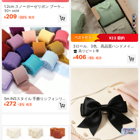
1.2cm スノーガーゼリボン ブーケの
結束、ケーキのラッピング、ヘアブ
50+ sold
レイディング、ヘアタイ、DIYアクセ
209
¥
-23%
概算
サリー用
13
¥23 節約
3ロール、3色、高品質ハンドメイド
エッジシフォンリボン、結婚式の招
高リピート率
待状、母の日、ブライダルブーケ、
406
¥
-5%
概算
ギフトラッピング、DIYクラフトに適
しています
5m INSスタイル 手撕りシフォンリボ
272
ン、フリンジエッジ、幅4cm、ウェ
¥
-3%
概算
ディングブーケ、タッセル、リボ
ン、装飾に、オーガンジャとシルク
生地製、クリスマス バレンタインデ
ー