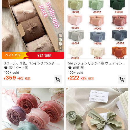
グに適しています。
す。
4
¥21 節約
3ロール、3色、1.5インチ*5.5ヤード
5m シフォンリボン 1巻 ウェディング
高品質ハンドメイドエッジシフォン
ブーケ フラワーアレンジメント ギフ
高リピート率
創業1年
リボン、結婚式の招待状、ブライダ
トラッピング ちょう結びデコレーシ
100+ sold
100+ sold
ルブーケ、ギフトラッピング、DIYク
ョン DIYギフトラッピング バレンタ
359
222
¥
-6%
概算
¥
-3%
概算
ラフトに適しています
インデー 入学準備