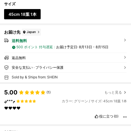
サイズ
45cm 18葉 1本
お届け先
Japan
送料無料
500 ポイント 付与遅延
お届け予定日:
8月13日 - 8月15日
返品無料
安全な支払い · プライバシー保護
Sold by & Ships from: SHEIN
5.00
(1)
もっと見る
م***ي
カラー: グリーン / サイズ: 45cm 18葉 1本
❤️❤️❤️❤️
役に立つ
(0)