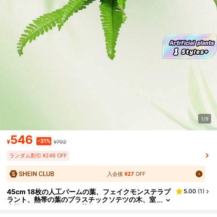
1/9
546
-31%
¥
¥792
ランダム割引 ¥246 OFF
入会後
¥27
OFF
45cm 18枚の人工パームの葉、フェイクモンステラプ
5.00
(
1
)
ラント、熱帯の葉のプラスチックソテツの木、室
内外のホームガーデンの装飾