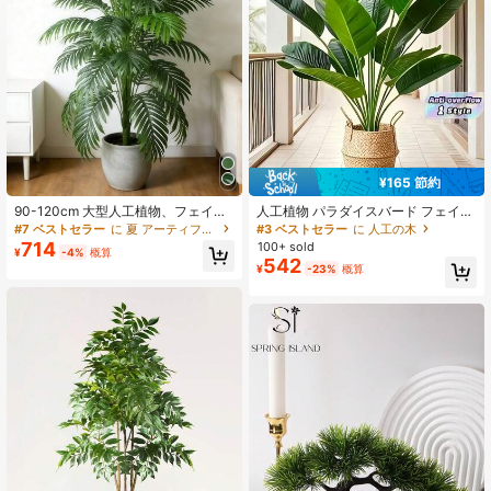
61K フォロワー
4.85
61K フォロワー
4.85
¥165 節約
61K フォロワー
4.85
90-120cm 大型人工植物、フェイク
人工植物 パラダイスバード フェイク
ヤシの木、熱帯のヤシの葉、人工ヤ
ツリー 大きなバナナの葉付き トロピ
#7 ベストセラー
に 夏 アーティフィシャルフラワー
#3 ベストセラー
に 人工の木
シの植物、高木、室内用人工プラス
カル 室内用 鉢植えヤシ リアルで生
714
100+ sold
¥
-4%
概算
チックマンゴーの葉のインテリア、
き生きとした 人工樹木 ホーム・オフ
542
¥
-23%
概算
キッチン、屋外、オフィス
ィス装飾 モダン フロアプランター
61K フォロワー
4.85
大きなリアルな葉 低メンテナンス 一
年中緑のハウス