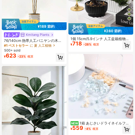
¥189 節約
¥280 節約
Kmitang Plants
1個 15cm/5.9インチ 人工盆栽植物、
76/140cm 熱帯人工バニヤンの木、
718
盆栽の木、ランドスケープツリー、
偽の大型南部竹の枝、プラスチック
¥
-28%
概算
#1 ベストセラー
に 夏 人工植物
ローズパイン、日本の松、ウェディ
のヤシの木、高さのある緑のフィカ
500+ sold
ングの装飾、ギフト、ホームデコレ
スの木、ホーム、ガーデン、オフィ
623
ーション、ウェディング、卒業、ガ
¥
-23%
概算
スの装飾に適しています。鉢は含ま
ーデン、バレンタインデー、新年、
れていません。
イースター、通年使用可、箱入り包
装
1箱 あじさいドライネイルフラ
NEW
559
ワー、ネイルステッカー、ボックス
¥
-4%
概算
入りクラフト、カラフルな小さなド