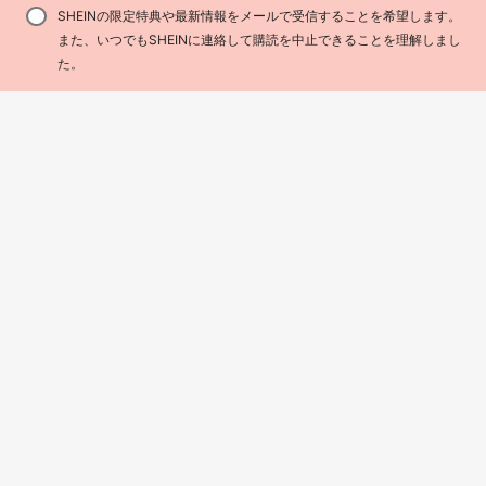
工赤いバラの花びら、手作りフラワ
#2 ベストセラー
に 赤い アーティフィシャルフラワー
SHEINの限定特典や最新情報をメールで受信することを希望します。
ー ウェディング、パーティー、ホー
600+ sold
(1000+)
ム、誕生日、記念日デコレーショ
また、いつでもSHEINに連絡して購読を中止できることを理解しまし
289
ン、バレンタインデーギフト
¥
-7%
概算
買い物かごに追加
31% 割引！
た。
1個 60/76/80cm 人工リアルツリ
ー、赤いハート型亀の葉付きリアル
70+ sold
ポリエチレン植物、室内/屋外デス
436
¥
-11%
概算
ク、テーブル、棚、バルコニーに適
しています - 低メンテナンスの緑の
葉、ホームガーデンデコレーション
(容器は含まれていません)、美的なホ
ーム
Artificial Flower City
ZaiYe 3本 人工メープルリーフ
NEW
1,017
ブランチ、秋色ハンギングデコレー
¥
-7%
ション、ハロウィンに最適、ホーム
暖炉、花瓶フラワーアレンジメン