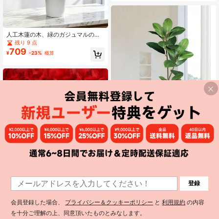
ライフラワーステッカー、DIYハンド
メイドデザイン、ペンダントの装飾
や物の美化に適しています
人工木蓮の木、緑のガジュマルの木
の枝、鉢なし、人工緑植物、家庭用
残り 9 点
鉢植え装飾、庭の装飾、オフィスの
709
¥
-23%
概算
装飾、部屋の装飾、屋外パティオの
装飾、バルコニーの装飾、DIY、フラ
ワーアレンジメント、ホームガーデ
ンパーティーの装飾、誕生日プレゼ
ント、卒業式、その他の機会に適し
ています。
¥192 節約
#3 ベストセラー
に PVC 人工装飾&人工装飾
売り切れ間近！
Kmitang Plants
#3 ベストセラー
#3 ベストセラー
に PVC 人工装飾&人工装飾
に PVC 人工装飾&人工装飾
Kmitang 55-110cm 人工マグノリア
の木、熱帯のゴムの枝、リアルな質
売り切れ間近！
売り切れ間近！
感のプラスチックの葉の装飾、自
1.1k+ sold
#3 ベストセラー
に PVC 人工装飾&人工装飾
宅、ガーデン、オフィス、バルコニ
登録
598
売り切れ間近！
¥
-24%
概算
ーに適しています。1つのギフト、誕
8
生日、卒業、ホームデコレーショ
会員登録した場合、
プライバシー＆クッキーポリシー
と
利用規約
の内容
¥23 節約
ン、新学期、ルームデコレーショ
ン、勉強用品は含まれていません。
を十分ご理解の上、同意頂いたものとみなします。
500/1000/2000/3000/5000枚 人