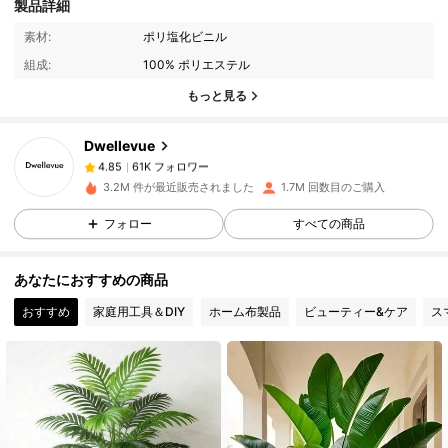
製品詳細
61K フォロワー
4.85
素材:
ポリ塩化ビニル
組成:
100% ポリエステル
もっと見る
61K フォロワー
4.85
Dwellevue
61K フォロワー
4.85
j***n
は
1日前
に購入しました
3.2M 件が最近販売されました
1.7M 回数目のご購入
フォロー
すべての商品
61K フォロワー
4.85
あなたにおすすめの商品
61K フォロワー
4.85
おすすめ
家庭用工具＆DIY
ホーム布製品
ビューティー&ケア
ス
61K フォロワー
4.85
61K フォロワー
4.85