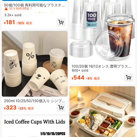
売り切れ間近！
50個/100個 再利用可能なプラスチッ
クショッピングバッグ - 食料品、Tシ
#1 ベストセラー
#1 ベストセラー
に 食品保存・輸送ツール
に 食品保存・輸送ツール
ャツなどに適しています - 店舗、モ
3.2k+ sold
売り切れ間近！
売り切れ間近！
ール、家庭用に最適、ランダムなパ
#1 ベストセラー
に 食品保存・輸送ツール
181
ターンとテキスト、便利なバッグ、
¥
-10%
概算
売り切れ間近！
ショッピングバッグ、トートバッ
グ、ストレージバッグ、パーティー
用品、学校に戻る、印刷やマークが
あっても使用には影響ありません
100/20個 16/12オンス 透明プラスチ
ックカップ、吸盤なしストロー付き
600+ sold
リッド、アイスコーヒー、スムージ
544
¥
-4%
概算
ー、ソーダ、パーティードリンク、
バブルティー、冷たい飲み物の持ち
運びに適しています。
250ml 10/25/50/150個入り シンプ
ルスタイル 柄入り ペーパーカップ、
323
¥
-23%
概算
厚手 オフィス/家庭/業務用 ドリンク
カップ、滑り止め 耐漏れ、家族の食
事、アウトドアキャンプ、オフィス
使い捨てペーパーカップに適してい
ます