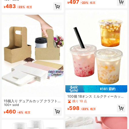
497
¥
-23%
概算
ー持ち運びバッグ、シングルまたは
チ) 100個 フロスト クリア ハンドル
483
ダブルカップパッケージバッグ、フ
¥
-23%
概算
入り ドリンク用ポリ袋、ミルクティ
ードおよびビバレッジデリバリーに
ー用パッケージバッグ、食品/飲料/コ
適し、コーヒーショップやレストラ
ーヒー宅配用プラスチックパッケー
ンの持ち運びバッグに最適
ジバッグ、コーヒーショップ/レスト
ラン/バー用ポータブル テイクアウト
バッグ
¥181 節約
100個 18オンス ミルクティーカップ
蓋とストロー付き、透明使い捨てコ
15個入り デュアルカップ クラフト
残り 10 点
ーヒーカップ 飲料カップ、ミルクテ
ドリンクキャリア 使い捨て テイクア
100+ sold
598
ィー、コーヒー、冷たい飲み物、フ
ウトトレイ 温冷両用飲料 コーヒーシ
¥
-23%
概算
460
ルーツ、アイスクリームに適し、集
¥
-4%
概算
ョップ、カフェ、フードトラックに
まり、パーティー、アウトドア活動
最適
に最適、アウトドア飲料カップ