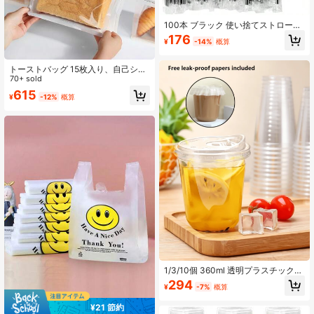
100本 ブラック 使い捨てストロー
(カラープラスチックスロー、PPスト
176
¥
-14%
概算
ロー、結婚式、ホリデーパーティ
ー、バー飲料、誕生日パーティー用
品、レストラン、カフェ、家庭用に
トーストバッグ 15枚入り、自己シー
適しています)
ル式スライスパンバッグ、3サイズ展
70+ sold
開。透明窓付き紙製ベーキングバッ
615
¥
-12%
概算
グ、手作りパンの保存に最適。ホー
ムベーキング、パーティー、ディナ
ー、誕生日会、商業イベントに最
適。
1/3/10個 360ml 透明プラスチックカ
ップ 蓋付き 漏れ防止ペーパー付き
294
¥
-7%
概算
テイクアウト用アイスコーヒーカッ
プ 冷たい飲み物 スムージー ミルク
¥21 節約
シェイクに適しています
#1 ベストセラー
に 食品保存・輸送ツール