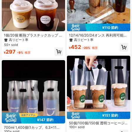
¥110 節約
1個/20個 断熱プラスチックカップ 蓋
12/14/16/20/24オンス 再利用可能な
付き、漏れ防止設計(ランダムステッ
プラスチックカップ リッド付き、ア
高リピート率
高リピート率
カースタイル)、ミルクティー、コー
イスコーヒー、ミルクセーキ、冷飲
50+ sold
452
ヒー、ジュースなどの飲み物に適し
料に適しています。パーティー、イ
¥
-20%
概算
297
ています。飲料店のテイクアウトや
ベント、レストランに最適な多目的
¥
-9%
概算
手作りの飲み物に最適。U字型カッ
の冷温飲料カップ、漏れ防止スムー
プ、スタイリッシュで実用的。
ジー、ジュース、アイスコーヒー、
スラッシュドリンクのパーティー用
品
¥151 節約
¥147 節約
50個/100個/150個 透明コーヒージ
ュース飲料バッグ、持ち運び可能な
100+ sold
700ml 1,400個(1カップ、6.3x11イ
持ち運びパッケージバッグ、コーヒ
ンチ) 700個(2カップ、12.6x11イン
100+ sold