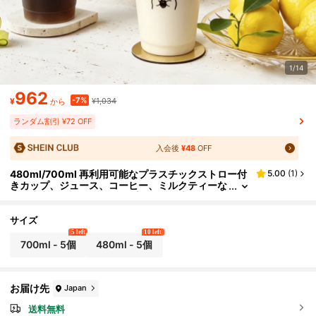
1/14
962
-7%
¥
¥1,034
から
ランダム割引 ¥72 OFF
入会後
¥48
OFF
480ml/700ml 再利用可能なプラスチックストロー付
5.00
(
1
)
きカップ、ジュース、コーヒー、ミルクティーな
どの大容量ポータブルカップ、夏に最適
サイズ
5 left
10 left
700ml - 5個
480ml - 5個
お届け先
Japan
送料無料