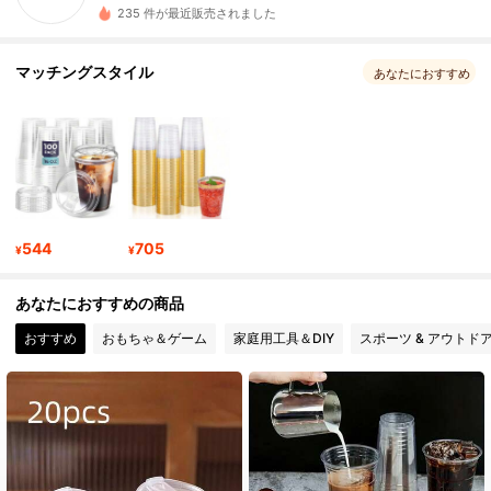
235 件が最近販売されました
26 フォロワー
4.92
マッチングスタイル
あなたにおすすめ
26 フォロワー
4.92
26 フォロワー
4.92
26 フォロワー
4.92
26 フォロワー
4.92
544
705
¥
¥
26 フォロワー
4.92
あなたにおすすめの商品
おすすめ
おもちゃ＆ゲーム
家庭用工具＆DIY
スポーツ & アウトド
26 フォロワー
4.92