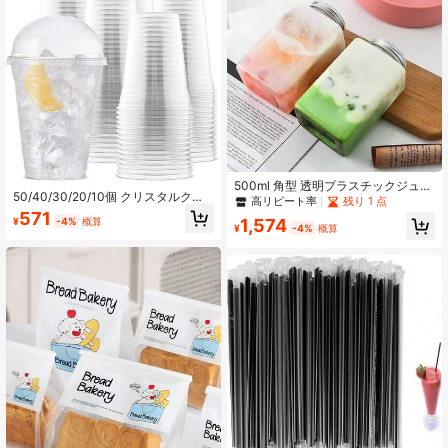
500ml 角型 透明プラスチックジュー
50/40/30/20/10個 クリスタルクリ
スボトル、フレッシュパッケージに
高リピート率
残り 1 点
ア 再利用可能なカップ 蓋付き、アイ
適しています、アルミキャップ付き
571
¥
-4%
概算
1,574
スクリーム、コーヒー、ジュース、
¥
-4%
概算
ミルクセーキ、スムージー、冷たい
飲み物に適しています。クリスマ
ス、バレンタインデー、ハロウィ
ン、感謝祭、パーティーに最適で
す。