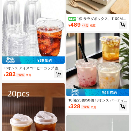
1個 サラダボックス、1100ML
NEW
容量、持ち運びに便利な設計、3つの
489
¥
-4%
概算
大きなコンパートメントと1つの小さ
なソース収納コンパートメント付
き、大きな弁当やスナック、フルー
ツの準備に最適
¥39 節約
16オンス アイスコーヒーカップ 蓋付
き、クリアプラスチックカップ、ス
282
¥
-12%
概算
トローレス ドリンキングリッド、丸
底テイクアウトカップ、アイスコー
ヒー、ジュース、スムージー、冷た
い飲み物に適しています
¥45 節約
10個/25個/50個 18オンス パーティ
ーカップ 蓋とストロー付き、透明 再
328
¥
-12%
概算
利用可能 コーヒーカップ 飲料カッ
プ、ミルクティー、コーヒー、冷た
い飲み物、フルーツ、アイスクリー
ムに適し、集まり、パーティー、ア
ウトドア活動に最適、アウトドア飲
料カップ