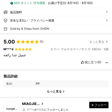
500 ポイント 付与遅延
お届け予定日:
8月14日 - 8月16日
返品無料
安全な支払い · プライバシー保護
Sold by & Ships from: SHEIN
5.00
(1)
もっと見る
M***d
カラー: マルチカラー / サイズ: 480ml - 5個
جميل
جدا
رائعه
役に立つ
(0)
26 フォロワー
4.92
製品詳細
素材:
PP
26 フォロワー
4.92
もっと見る
26 フォロワー
4.92
MIAOJIE...
フォロー
4***a
が
1日前
にフォローしました
26 フォロワー
4.92