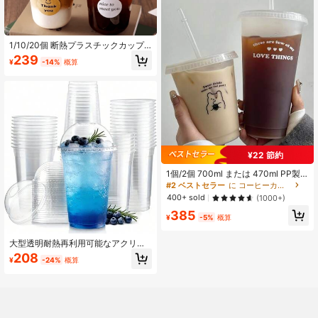
1/10/20個 断熱プラスチックカップ
蓋付き、漏れ防止設計（ランダムス
239
¥
-14%
概算
タイルのステッカー）、ミルクティ
ー、コーヒー、ジュースなどの飲料
に適しています。飲料店のテイクア
ウトや自家製ドリンクに最適。U字
型カップ、美しく実用的。
¥22 節約
1個/2個 700ml または 470ml PP製
コーヒーカップ、ポータブル カート
#2 ベストセラー
に コーヒーカップとマグカップ
ゥーン ストロー付きカップ、アイス
400+ sold
(1000+)
コーヒー/アメリカーノカップ、カッ
385
プル用ウォーターボトル、新学期シ
¥
-5%
概算
ーズン
大型透明耐熱再利用可能なアクリル
カップ(蓋付き) - ホット/コールドド
208
¥
-24%
概算
リンク、アイスコーヒー、スムージ
ー、アウトドアピクニック、誕生日
会、日常使いに最適 - 多目的、お手
入れ簡単