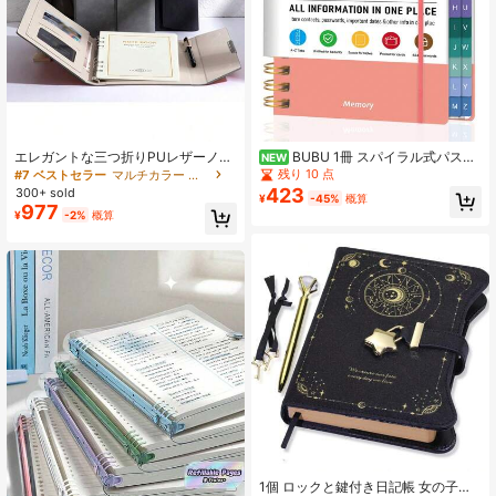
エレガントな三つ折りPUレザーノー
BUBU 1冊 スパイラル式パスワ
NEW
ト - スパイラル、取り外し可能なペ
ード管理ノート A-Zタブ付き ウェブ
残り 10 点
#7 ベストセラー
マルチカラー ノートブック
ージ、ビジネスミーティングと個人
サイトログイン・ユーザー名・パス
423
300+ sold
¥
-45%
概算
日記に最適、スタイリッシュ
ワードヒント・メモ欄付き 伸縮式ク
977
¥
-2%
概算
ロージャー オンラインアカウント・
個人情報・日常パスワード管理用 新
学期用品 オフィス用品
1個 ロックと鍵付き日記帳 女の子と