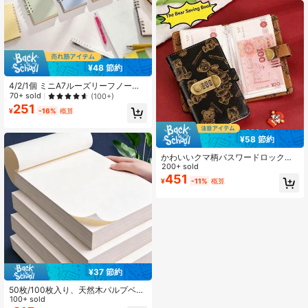
¥48 節約
4/2/1個 ミニA7ルーズリーフノー
ト、かわいいポータブルメモパッ
70+ sold
(100+)
ド、明るいマカロンカラー、ポケッ
251
¥
-16%
概算
トサイズ、英語ルーズリーフノート
パッド、学用品、新学期シーズン
¥58 節約
かわいいクマ柄パスワードロック付
きキャッシュノート、2026年プラン
200+ sold
ナー、クリスマスギフト、メンズオ
451
¥
-11%
概算
フィス用品、迅速発送、50ポケッ
ト、防水耐久性カバー、ワイドスパ
イン、固定内ページ、大容量収納ノ
ート、学用品
¥37 節約
50枚/100枚入り、天然木パルプベー
ジュ無地下書き用紙、アイプロテク
100+ sold