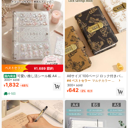
6.8K フォロワー
4.89
6.8K フォロワー
4.89
6.8K フォロワー
4.89
¥1,689 節約
6.8K フォロワー
4.89
可愛い推し活シール帳 A4 透
A6サイズ 100ページ ロック付きバイ
国内発送
明バインダー リフィル台紙10枚セッ
300+ sold
ンダー くま柄 – 防水&磁石付き、予
#4 ベストセラー
マルチカラー ノートブック
ト ぷっくりシール ステッカー チケ
算管理、現金ノート、財務プランナ
1,832
300+ sold
¥
-48%
ット アクスタ立体シール 収納 デコ
ー – 学生の方や貯金目標に最適
6.8K フォロワー
4.89
642
¥
-2%
概算
付き 厚手透明台紙・3ポケット×両面
4-5日
大容量 コレクション 国内発送 日本