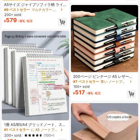
A5サイズ ジャイプソフィラ柄 ライ
ンノート ハードカバー 192ページ 高
#9 ベストセラー
マルチカラー ノートブック
品質80g/㎡用紙 学校の書き物、オフ
200+ sold
ィス、旅行に最適 エレガントな日記
579
¥
-6%
概算
会議議事録とアカデミックアジェン
ダの記録に適したギフト文房具
200ページ ビンテージ A5 レザー製
ノートブック パーソナライズ可能な
#7 ベストセラー
青い ノートブック
ソフトカバーとブックマーク付き -
100+ sold
ビジネスミーティングや大学生活、
517
¥
-9%
概算
新学期の学用品に最適
1冊 A5/B5/A4 グリッドノート、スパ
イラルバインド、ハードPPカバー、
#1 ベストセラー
に A5 ノートブック
ミニマリストグリッドパターン、学
200+ sold
(100+)
校用品、ハロウィン&クリスマスパー