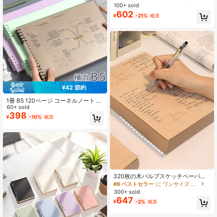
ジ、PUレザー日記ジャーナルプラン
100+ sold
ナーノート、学用品ギフト、新学期
602
¥
-21%
概算
¥42 節約
1冊 B5 120ページ コーネルノート ス
パイラルノート、取り外し可能なル
60+ sold
ーズリーフ グリッドペーパー、横グ
398
¥
-10%
概算
リッド、学生プランナー、学校 & オ
フィス用品、新学期必需品、学習、
試験準備に適した学校用品
320枚の木パルプスケッチペーパー
入りノート、無地ベージュ色、アイ
#6 ベストセラー
に ワンサイズ ノートブック
プロテクト、厚手、学生、試験、描
300+ sold
画、メモ取り用学用品
647
¥
-2%
概算