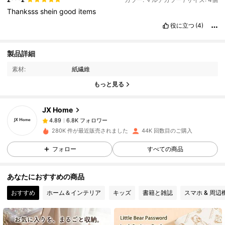
Thanksss
shein
good
items
役に立つ
(4)
6.8K フォロワー
4.89
製品詳細
素材:
紙繊維
6.8K フォロワー
4.89
もっと見る
JX Home
6.8K フォロワー
4.89
8***7
は
1日前
に購入しました
280K 件が最近販売されました
44K 回数目のご購入
6.8K フォロワー
4.89
フォロー
すべての商品
あなたにおすすめの商品
6.8K フォロワー
4.89
おすすめ
ホーム＆インテリア
キッズ
書籍と雑誌
スマホ & 周辺
6.8K フォロワー
4.89