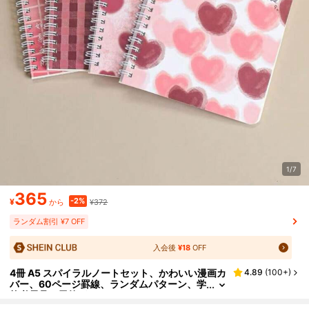
1/7
365
-2%
¥
¥372
から
ランダム割引 ¥7 OFF
入会後
¥18
OFF
4冊 A5 スパイラルノートセット、かわいい漫画カ
4.89
(
100+
)
バー、60ページ罫線、ランダムパターン、学
校必需品、屋外ガーデンデコレーション、フ
ァン、ルームデコレーション、教師への贈り物、