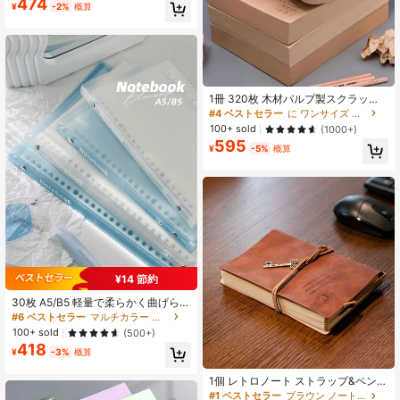
474
ティーギフト、学校必需品
¥
-2%
概算
1冊 320枚 木材パルプ製スクラッチ
ペーパー、メモ、計算、スケッチ、
#4 ベストセラー
に ワンサイズ ノートブック
絵画など多用途、秋の学校生活に適
100+ sold
(1000+)
し、目に優しい、学用品、新学期
595
¥
-5%
概算
¥14 節約
30枚 A5/B5 軽量で柔らかく曲げられ
るシリーズ クリアノート 日常学習、
#6 ベストセラー
マルチカラー ノートブック
学校、オフィス用品に適しています
100+ sold
(500+)
新学期 学用品
418
¥
-3%
概算
1個 レトロノート ストラップ&ペンダ
ント付き、取り外し可能な内ペー
#1 ベストセラー
ブラウン ノートブック