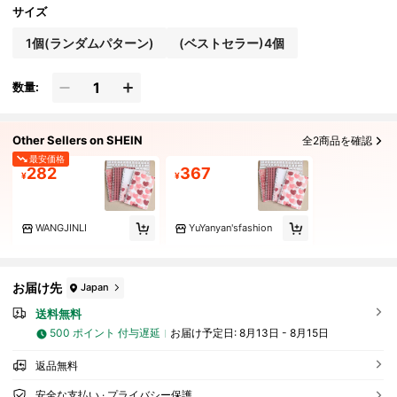
ウェディングデコレーション、ホリデーアクセサ
サイズ
リー、ガーデン家具、ガーデン、DIY、寝室デコ
レーション、キッチンデコレーション、寮必需
1個(ランダムパターン)
(ベストセラー)4個
品、収納室、クリスマスデコレーション、旅行必
需品、バチェロレットパーティー用品、デスクア
クセサリー、ホームデコレーション
数量:
Other Sellers on SHEIN
全2商品を確認
最安価格
282
367
¥
¥
WANGJINLI
YuYanyan'sfashion
お届け先
Japan
送料無料
500 ポイント 付与遅延
お届け予定日:
8月13日 - 8月15日
返品無料
安全な支払い · プライバシー保護