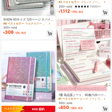
男の子へのギフトアイデア、360ペ
#2 ベストセラー
ブラック ノートブック
ージ ゴールドエッジ ジャーナル、B
200+ sold
(1000+)
6リフィル可能ノートブック ペンと
1,112
ブックマーク付き、学用品、新学期
¥
-11%
概算
7
SHEIN A5サイズ 120ページ スパイ
ラルノート、透明ソフトカバー 穴あ
#8 ベストセラー
マルチカラー ノートブック
き抜き取り可能ページ、防水設計、
500+ sold
オフィス学校大学用品向けの音楽テ
308
¥
-2%
概算
ーマのギフト
1冊 高品質ノート、60枚/120ページ
ヴィンテージスクエアグリッド フリ
#1 ベストセラー
ピンク ノートブック
ップノート、取り外し可能なグリッ
500+ sold
ドペーパーメモパッド 学用品
450
¥
-14%
概算
¥40 節約