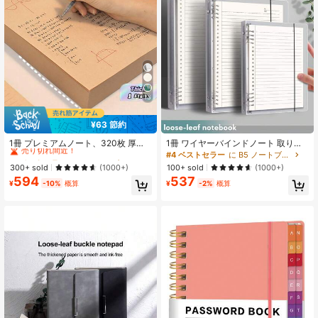
13
¥63 節約
#1 ベストセラー
に ワンサイズ ノートブック
売り切れ間近！
1冊 プレミアムノート、320枚 厚手
1冊 ワイヤーバインドノート 取り外
ベージュ木材パルプ スケッチ用紙、
し可能なソフトカバー付き ルーズリ
#1 ベストセラー
#1 ベストセラー
に ワンサイズ ノートブック
に ワンサイズ ノートブック
#4 ベストセラー
に B5 ノートブック
目に優しい美的ジャーナル ノート、
ーフフォルダー 中学生/高校生向け A
売り切れ間近！
売り切れ間近！
300+ sold
100+ sold
(1000+)
(1000+)
スケッチ、試験勉強用、ミニマリス
5/B5/A4 3サイズ選択可 60枚/120ペ
594
537
#1 ベストセラー
に ワンサイズ ノートブック
トオフィス学用品、ジャーナルギフ
ージ 新学期 学用品
¥
-10%
概算
¥
-2%
概算
売り切れ間近！
トアイデア