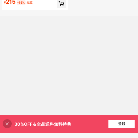
ション厚手、スムーズな書き心地、
215
¥
-15%
概算
汎用描画、70g耐久性のある紙、無
地計算、学生試験練習、小学校、中
学校、高校、大学全学年汎用数学計
算用紙、破れにくく滲みにくい
30%OFF＆全品送料無料特典
買い物かごに追加
登録
2% 割引！