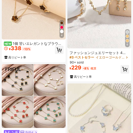
4
1個 甘いエレガントなブラウン
NEW
6
338
ラッキー五葉クローバー ペンダント
¥
-13%
ネックレスとブレスレットセット レ
ファッションジュエリーセット 4点
ディース用
入り、ネックレス1個、ピアス1ペ
#3 ベストセラー
イエローゴールド 女性用ジュエリーセット
高リピート率
ア、ブレスレット1個、女性の日常着
90+ sold
用、結婚式、パーティーなどのシー
229
¥
-8%
概算
ンに適しています
高リピート率
#1 ベストセラー
四つ葉のクローバー 女性用ジュエリーセット
売り切れ間近！
Friful