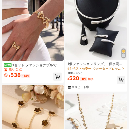
1個ファッションリング、1個水滴ブ
1セット ファッショナブルでシ
NEW
レスレット、1個ネイルカラーネック
#4 ベストセラー
ウォータードロップ 女性用ジュエリーセット
ックなゴールドリボンブレスレット&
残り 2 点
レス、合金コンビネーションセッ
リングジュエリーセット、女性の日
100+ sold
538
ト、女性の日常着用に適しています
¥
-14%
常着用とパーティーギフトアクセサ
520
¥
-8%
概算
リーに適しています
高リピート率