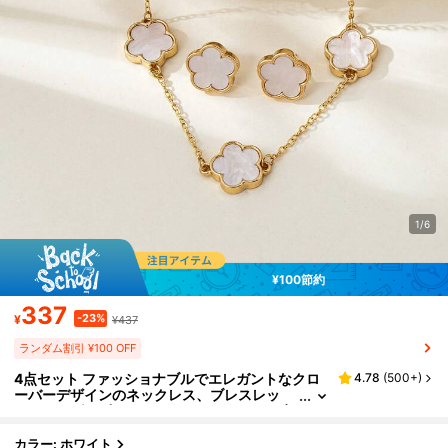
1/6
¥100節約
337
-23%
¥
¥437
ランダム割引 ¥100 OFF
4点セット ファッショナブルでエレガントなクロ
4.78
(
500+
)
ーバーデザインのネックレス、ブレスレッ
ト、リング、ピアスのジュエリーセット。女
性の日常着用に適しており、バレンタインデーや
ガールフレンド、母の日のプレゼントにもおすす
カラー: ホワイト