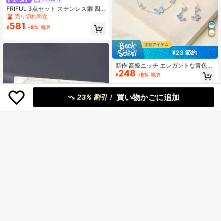
#1 ベストセラー
#1 ベストセラー
四つ葉のクローバー 女性用ジュエリーセット
四つ葉のクローバー 女性用ジュエリーセット
FRIFUL 3点セット ステンレス鋼 四
つ葉のクローバー ピアス、ネックレ
売り切れ間近！
売り切れ間近！
ス、ブレスレット ジュエリーセッ
581
#1 ベストセラー
四つ葉のクローバー 女性用ジュエリーセット
¥
-8%
概算
ト、彼女、母の日、親友へのギフト
売り切れ間近！
¥23 節約
新作 高級ニッチ エレガントな青色ク
248
リスタル バタフライ ラインストーン
¥
-8%
概算
ネックレス ジュエリー、女の子に適
しています
買い物かごに追加
23% 割引！
14
¥69 節約
4個セット ファッショナブルでエレ
288
ガントなクローバーデザインのペン
¥
-19%
概算
ダントネックレス、ブレスレット、
ピアスジュエリーセット、女性の日
高リピート率
常着に適しています。バレンタイン