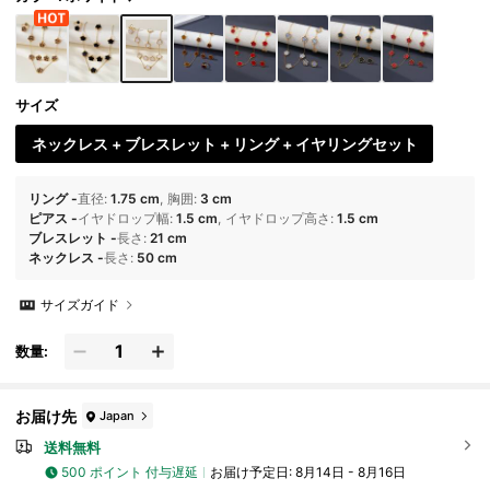
めです。
サイズ
ネックレス + ブレスレット + リング + イヤリングセット
リング
-
直径
:
1.75 cm
胸囲
:
3 cm
ピアス
-
イヤドロップ幅
:
1.5 cm
イヤドロップ高さ
:
1.5 cm
ブレスレット
-
長さ
:
21 cm
ネックレス
-
長さ
:
50 cm
サイズガイド
数量:
お届け先
Japan
送料無料
500 ポイント 付与遅延
お届け予定日:
8月14日 - 8月16日