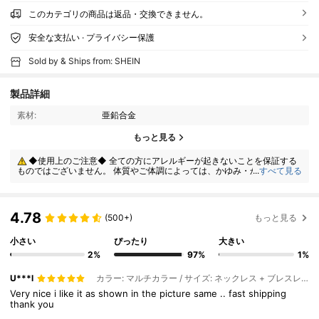
このカテゴリの商品は返品・交換できません。
安全な支払い · プライバシー保護
Sold by & Ships from: SHEIN
製品詳細
素材:
亜鉛合金
もっと見る
◆使用上のご注意◆ 全ての方にアレルギーが起きないことを保証する
ものではございません。 体質やご体調によっては、かゆみ・かぶれが生じ
...
すべて見る
る場合がありますので、皮膚に異常を感じたときは、すぐにご使用をお止
めいただき、専門医にご相談ください。
4.78
(500+)
もっと見る
小さい
ぴったり
大きい
2%
97%
1%
U***l
カラー: マルチカラー / サイズ: ネックレス + ブレスレット + リング + イヤリングセット
Very
nice
i
like
it
as
shown
in
the
picture
same
..
fast
shipping
thank
you