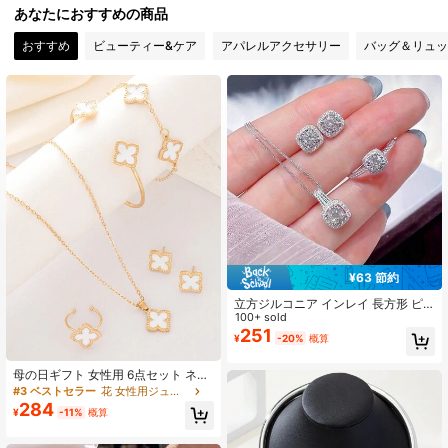
4.90
あなたにおすすめの商品
おすすめ
ビューティー&ケア
アパレルアクセサリー
バッグ＆リュッ
4.3K フォロワー
4.90
4.3K フォロワー
4.90
4.3K フォロワー
4.90
4.3K フォロワー
4.90
¥63 節約
立方ジルコニア インレイ 長方形 ピ
4.3K フォロワー
4.90
アス4個セット、ネックレスペンダン
100+ sold
ト、リング、エレガントでラグジュ
251
¥
-20%
概算
アリーなスタイル、女性への上品な
ギフト
4.3K フォロワー
4.90
母の日ギフト 女性用 6点セット ネッ
クレス ブレスレット バングル ピア
#3 ベストセラー
花 女性用ジュエリーセット
ス リング ラッキーフラワーデザイン
284
¥
-11%
概算
カジュアルジュエリーセット
4.3K フォロワー
4.90