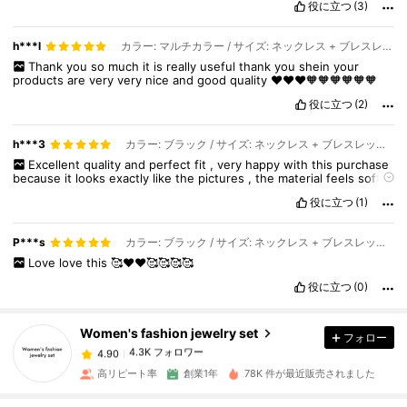
役に立つ
(3)
h***l
カラー: マルチカラー / サイズ: ネックレス + ブレスレット + リング + イヤリングセット
Thank
you
so
much
it
is
really
useful
thank
you
shein
your
products
are
very
very
nice
and
good
quality
❤️❤️❤️🧡🧡🧡🧡🧡🧡
役に立つ
(2)
h***3
カラー: ブラック / サイズ: ネックレス + ブレスレット + リング + イヤリングセット
Excellent
quality
and
perfect
fit
,
very
happy
with
this
purchase
because
it
looks
exactly
like
the
pictures
,
the
material
feels
soft
and
durable
,
delivery
was
smooth
,
the
design
is
beautiful
and
役に立つ
(1)
stylish
,
quality
exceeded
my
expectations
,
great
value
for
money
,
and
I
highly
recommend
it
because
it
is
one
of
the
best
purchases
I
have
made
.”
4.3K フォロワー
4.90
P***s
カラー: ブラック / サイズ: ネックレス + ブレスレット + リング + イヤリングセット
Love
love
this
🥰❤️❤️🥰🥰🥰🥰
役に立つ
(0)
4.3K フォロワー
4.90
Women's fashion jewelry set
フォロー
4.3K フォロワー
4.90
s***g
は
1日前
に購入しました
高リピート率
創業1年
78K 件が最近販売されました
4.3K フォロワー