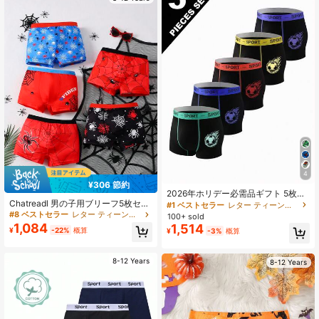
4
¥306 節約
2026年ホリデー必需品ギフト 5枚セ
Chatreadl 男の子用ブリーフ5枚セッ
ット ボーイズ ボクサーブリーフ、ブ
#1 ベストセラー
レター ティーンボーイズトランクス
ト、カラフルでクールなクモのグラ
ラックにグリーン、ブルー、レッ
#8 ベストセラー
レター ティーンボーイズトランクス
100+ sold
フィック柄、快適で通気性のある、
ド、イエロー、パープルのコントラ
1,084
1,514
¥
-22%
概算
¥
-3%
概算
オールシーズン対応
ストウエストバンド、サッカーフレ
ームパターン、快適なストレッチ素
材、タグレスデザイン、オールシー
8-12 Years
ズン着用
8-12 Years