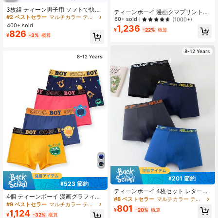
3枚組 ティーン男子用 ソフトで快適
ティーンボーイ 漫画クマプリントボ
な レターパッチワーク ボクサーブリ
#2 ベストセラー
マルチカラー ティーンボーイズ下着
クサーブリーフ下着
60+ sold
(1000+)
ーフ
400+ sold
1,236
¥
-22%
概算
826
¥
-3%
概算
8-12 Years
8-12 Years
¥201 節約
¥523 節約
ティーンボーイ 4枚セット レターウ
4個 ティーンボーイ 漫画グラフィッ
エストバンド ミッドライズ ボクサー
#8 ベストセラー
マルチカラー ティーンボーイズ下着
ク レターテープウエスト ボクサーブ
#9 ベストセラー
マルチカラー ティーンボーイズ下着
ブリーフ
801
リーフ
¥
-20%
概算
1,124
¥
-32%
概算