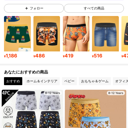
フォロー
すべての商品
18K フォロワー
4.85
18K フォロワー
4.85
18K フォロワー
4.85
1,186
486
419
516
4
¥
¥
¥
¥
¥
あなたにおすすめの商品
18K フォロワー
4.85
おすすめ
ホーム＆インテリア
ベビー
おもちゃ＆ゲーム
オフィ
18K フォロワー
4.85
8-12 Years
8-12 Years
18K フォロワー
4.85