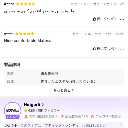
d***d
カラー: マルチカラー / サイズ: 12Y
طلبية
زباين
ما
بقدر
افتحهم
كلهم
سامحوني
役に立つ
(0)
v***1
カラー: マルチカラー / サイズ: 8Y
Nice
comfortable
Material
役に立つ
(0)
製品詳細
18K フォロワー
4.85
素材:
編み物生地
組成:
91% ポリエステル, 9% ポリウレタン
18K フォロワー
4.85
もっと見る
Notgurli
18K フォロワー
4.85
j***n
は
1日前
に購入しました
12K 回数目のご購入
販売数急増 19%
フォロワー数急増 59
18K フォロワー
4.85
このストアは
「ブティックトレンディ」
に選ばれました