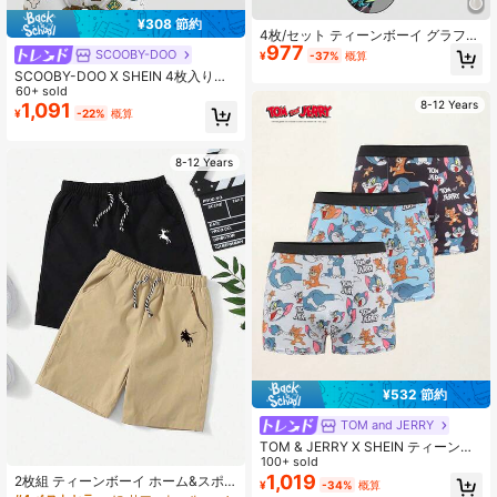
¥308 節約
4枚/セット ティーンボーイ グラフィ
977
ティ新聞柄 英語プリント ミニマル
SCOOBY-DOO
¥
-37%
概算
カジュアル 快適 ソフト ボクサーブ
SCOOBY-DOO X SHEIN 4枚入りテ
リーフ
ィーンボーイ カートゥーン柄 かわい
60+ sold
8-12 Years
くて快適なボクサーブリーフ
1,091
¥
-22%
概算
8-12 Years
¥532 節約
TOM and JERRY
TOM & JERRY X SHEIN ティーンボ
ーイ用カートゥーン柄ボクサーパン
100+ sold
ツ
1,019
2枚組 ティーンボーイ ホーム&スポ
¥
-34%
概算
ーツ グラフィック ウエストシャーリ