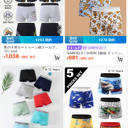
18K フォロワー
4.85
¥263 節約
¥278 節約
男の子用カートゥーン柄クールブラ
GARFIELD
ック&グレーボクサーブリーフ 4枚セ
70+ sold
GARFIELD | SHEIN 3枚組 ティーン
ット、快適な素材で季節を問わず使
1,038
981
ボーイ用 かわいい猫プリントボクサ
¥
-20%
概算
¥
-22%
概算
えます
ーパンツ
8-12 Years
8-12 Years