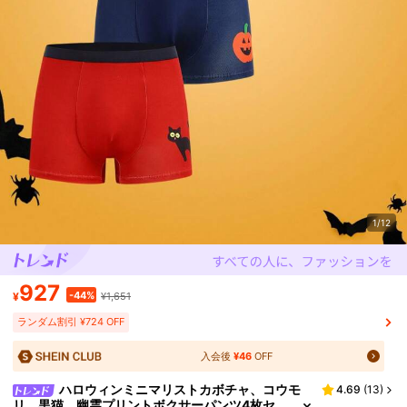
1/12
927
-44%
¥
¥1,651
ランダム割引 ¥724 OFF
入会後
¥46
OFF
ハロウィンミニマリストカボチャ、コウモ
4.69
(
13
)
リ、黒猫、幽霊プリントボクサーパンツ4枚セ