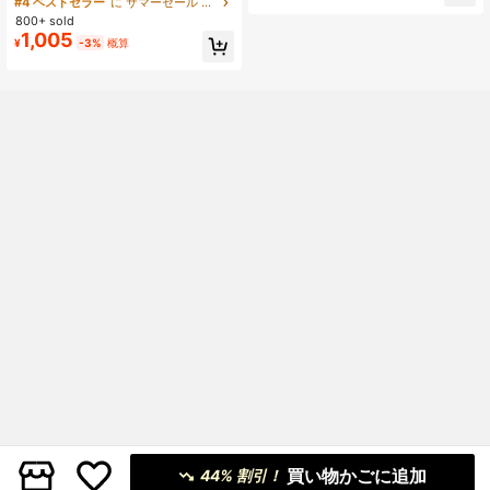
#4 ベストセラー
に サマーセール ティーンボーイズボトムス
ング ショーツ
800+ sold
1,005
¥
-3%
概算
買い物かごに追加
44% 割引！