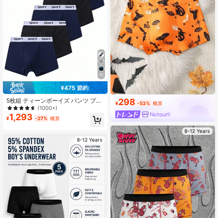
10
¥475 節約
5枚組 ティーンボーイズ パンツ ブリ
298
¥
-53%
概算
ーフ ウエストバンドロゴ入り スポー
(1000+)
ティ
Notgurli
1,293
¥
-27%
概算
8-12 Years
8-12 Years