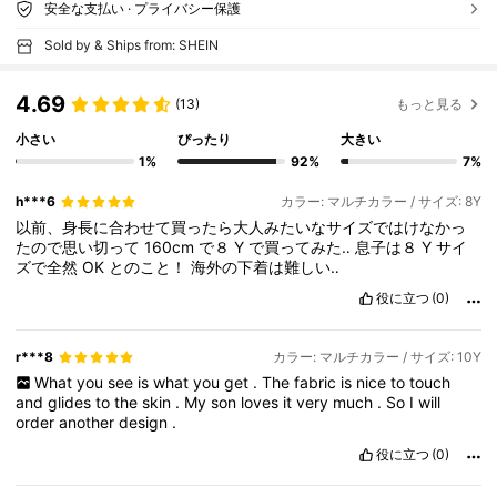
安全な支払い · プライバシー保護
Sold by & Ships from: SHEIN
4.69
(13)
もっと見る
小さい
ぴったり
大きい
1%
92%
7%
h***6
カラー: マルチカラー / サイズ: 8Y
以前、身長に合わせて買ったら大人みたいなサイズではけなかっ
たので思い切って
160cm
で８
Y
で買ってみた‥
息子は８
Y
サイ
ズで全然
OK
とのこと！
海外の下着は難しい‥
役に立つ
(0)
r***8
カラー: マルチカラー / サイズ: 10Y
What
you
see
is
what
you
get
.
The
fabric
is
nice
to
touch
and
glides
to
the
skin
.
My
son
loves
it
very
much
.
So
I
will
order
another
design
.
役に立つ
(0)