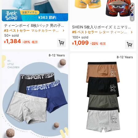
¥363 節約
4
ティーンボーイ 8枚/パック 男の子用
SHEIN 5枚入りボーイズ ミニマリス
下着 ミッドライズ ボクサーブリーフ
#3 ベストセラー
マルチカラー ティーンボーイズ下着
ト ブラック、ホワイト、グレー オー
#5 ベストセラー
レター ティーンボーイズトランクス
大きい子供用、8-12歳
50+ sold
ルオーバープリント快適ボクサーブ
100+ sold
リーフ
1,384
1,099
¥
-21%
概算
¥
-22%
概算
8-12 Years
8-12 Years