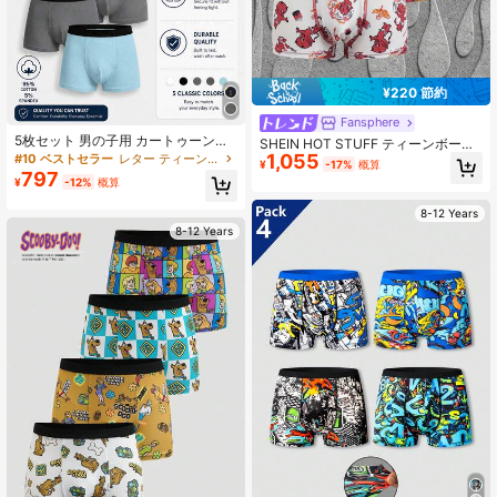
¥220 節約
Fansphere
5枚セット 男の子用 カートゥーン柄
SHEIN HOT STUFF ティーンボーイ
クール ブラック&グレー ボクサーブ
1,055
#10 ベストセラー
レター ティーンボーイズトランクス
用カートゥーンパターンコントラス
¥
-17%
概算
リーフ、快適な着心地、オールシー
トトリムボクサーブリーフ
797
¥
-12%
概算
ズン対応
8-12 Years
8-12 Years