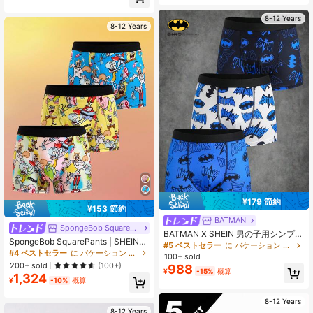
8-12 Years
8-12 Years
¥179 節約
¥153 節約
BATMAN
SpongeBob SquarePants
BATMAN X SHEIN 男の子用シンプル
SpongeBob SquarePants | SHEIN
プリントボクサーブリーフ 3枚セッ
#5 ベストセラー
に バケーション ティーンボーイズ下着
ティーンボーイ用かわいいカートゥ
#4 ベストセラー
に バケーション ティーンボーイズ下着
ト
100+ sold
ーン柄ボクサーパンツ
200+ sold
(100+)
988
¥
-15%
概算
1,324
¥
-10%
概算
8-12 Years
8-12 Years