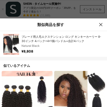
SHEIN - タイムセール実施中!
×
アプリ限定の500円OFFクーポン「JPAPP」を
インストール
今すぐ使おう！
(11,600)
類似商品を探す
ブレード用人毛エクステンション ロング キンキーカーリー 8-
30インチ 4パック+4*1個バンドル+合計4パック
Natural Black
¥8,808
似ているアイテム