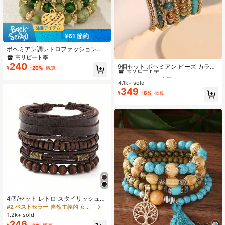
¥61 節約
ボヘミアン調レトロファッションブ
レスレット 4個セット、ホリデーの
#1 ベストセラー
人工クリスタル 女性のブレスレット
高リピート率
お土産に
240
高リピート率
9個セット ボヘミアン ビーズ カラフ
¥
-20%
概算
ル ブルー ブレスレット レディー
#1 ベストセラー
#1 ベストセラー
人工クリスタル 女性のブレスレット
人工クリスタル 女性のブレスレット
ス、バケーション、ビーチ、デイリ
4.1k+ sold
高リピート率
高リピート率
ーウェアに適しています
349
#1 ベストセラー
人工クリスタル 女性のブレスレット
¥
-8%
概算
高リピート率
4個/セット レトロ スタイリッシュ
多層 木製 ビーズ メンズ ブレスレッ
#2 ベストセラー
自然主義的 女性のブレスレット
ト
1.2k+ sold
246