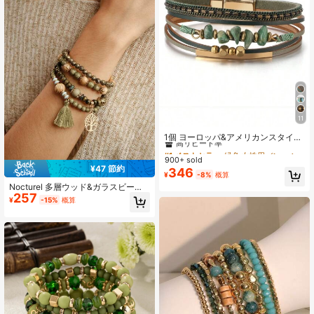
11
#1 ベストセラー
緑色 女性用バングル
高リピート率
1個 ヨーロッパ&アメリカンスタイル
PUレザー ロープ ストーンビーズ 銅
#1 ベストセラー
#1 ベストセラー
緑色 女性用バングル
緑色 女性用バングル
管デザイン レディースブレスレット
900+ sold
高リピート率
高リピート率
夏のビーチ用、彼女へのプレゼント
¥47 節約
346
#1 ベストセラー
緑色 女性用バングル
¥
-8%
概算
高リピート率
Nocturel 多層ウッド&ガラスビーズ
257
ブレスレットセット4個入り タッセ
¥
-15%
概算
ル、ライフツリー&蝶モチーフ、日常
的に着用可能