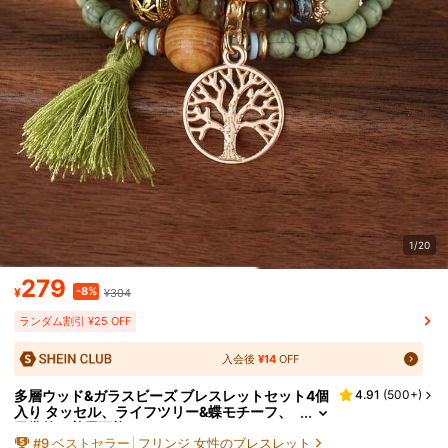
1/20
279
-8%
¥
¥304
ランダム割引 ¥25 OFF
入会後
¥14
OFF
多層ウッド&ガラスビーズ ブレスレットセット4個
4.91
(
500+
)
入り タッセル、ライフツリー&蝶モチーフ、
日常的に着用可能
#
9
ベストセラー
フリンジ 女性のブレスレット