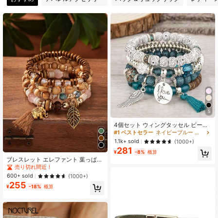
169 フォロワー
4.92
169 フォロワー
4.92
169 フォロワー
4.92
5
169 フォロワー
4.92
4個セット ウィングタッセル ビーズ
レイヤード ブレスレットセット
#1 ベストセラー
ネイビーブルー 女性のブレスレット
1.1k+ sold
(1000+)
281
169 フォロワー
4.92
¥
-8%
概算
ブレスレット エレファント 葉っぱ
ビーズ タッセル ボヘミアン 4個セッ
売り切れ間近！
ト
600+ sold
(1000+)
169 フォロワー
4.92
255
¥
-18%
概算