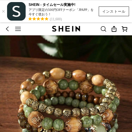
SHEIN - タイムセール実施中!
×
アプリ限定の500円OFFクーポン「JPAPP」を
インストール
今すぐ使おう！
(11,600)