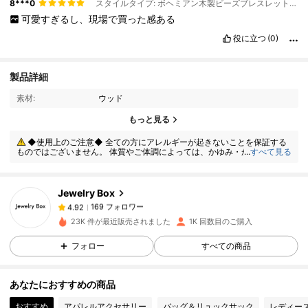
8***0
スタイルタイプ: ボヘミアン木製ビーズブレスレット / カラー: グリーン
可愛すぎるし、現場で買った感ある
役に立つ
(0)
製品詳細
素材:
ウッド
169 フォロワー
4.92
もっと見る
◆使用上のご注意◆ 全ての方にアレルギーが起きないことを保証する
ものではございません。 体質やご体調によっては、かゆみ・かぶれが生じ
...
すべて見る
169 フォロワー
4.92
る場合がありますので、皮膚に異常を感じたときは、すぐにご使用をお止
めいただき、専門医にご相談ください。
Jewelry Box
169 フォロワー
4.92
e***8
は
1日前
に購入しました
23K 件が最近販売されました
1K 回数目のご購入
169 フォロワー
4.92
フォロー
すべての商品
あなたにおすすめの商品
169 フォロワー
4.92
おすすめ
アパレルアクセサリー
バッグ＆リュックサック
レディース