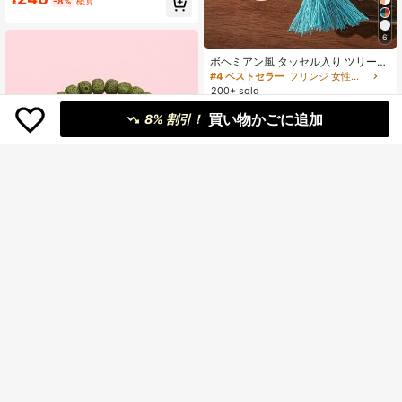
¥
-8%
概算
6
ボヘミアン風 タッセル入り ツリーオ
ブライフ ペンダント マルチレイヤー
#4 ベストセラー
フリンジ 女性のブレスレット
ビーズブレスレット 4個セット
200+ sold
251
¥
-17%
概算
買い物かごに追加
8% 割引！
8
¥64 節約
個のグリーン タッセル & ウイング チ
255
ャーム ビーズ ブレスレット セット
¥
-20%
概算
¥47 節約
#1 ベストセラー
ターコイズ 女性のブレスレット
高リピート率
売り切れ間近！
ボヘミアンスタイル マルチレイヤー
ビーズブレスレット エラスティック
#1 ベストセラー
#1 ベストセラー
ターコイズ 女性のブレスレット
ターコイズ 女性のブレスレット
ブレスレット
3.6k+ sold
高リピート率
高リピート率
売り切れ間近！
売り切れ間近！
221
#1 ベストセラー
ターコイズ 女性のブレスレット
¥
-18%
概算