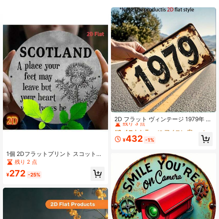
39 フォロワー
4.58
39 フォロワー
4.58
39 フォロワー
4.58
39 フォロワー
4.58
#8 ベストセラー
に アイロン 安全標識と信号
残り 3 点
2D フラット ヴィンテージ 1979年 メ
タル ウォールデコ 1個入り、ノスタ
#8 ベストセラー
#8 ベストセラー
に アイロン 安全標識と信号
に アイロン 安全標識と信号
ルジックな車のテーマ装飾、男性の
残り 3 点
残り 3 点
432
部屋、ガレージ、バー、ホーム、レ
¥
-1%
#8 ベストセラー
に アイロン 安全標識と信号
トロな自動車テーマの壁アート、2D
残り 3 点
フラットデザイン
1個 2Dフラットプリント スコットラ
ンド風メタルウォールデコレーショ
残り 2 点
ン 19.81*19.81cm、タンポポカント
272
リーメタルサイン、メタルウォール
¥
-25%
アートデコレーション、寝室の壁飾
り、コーヒーショップのソフトファ
ーニシング、アーティスティックデ
コレーション、ニッチなホリデーハ
ウスウォーミングギフト、ヴィンテ
ージアイアンサイン、カントリース