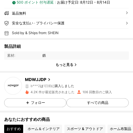
500 ポイント 付与遅延
お届け予定日:
8月12日 - 8月14日
返品無料
安全な支払い · プライバシー保護
Sold by & Ships from: SHEIN
39 フォロワー
4.58
製品詳細
39 フォロワー
4.58
素材:
鉄
もっと見る
39 フォロワー
4.58
MDWJJDP
39 フォロワー
4.58
b***2
は
1日前
に購入しました
4.2K 件が最近販売されました
106 回数目のご購入
39 フォロワー
4.58
フォロー
すべての商品
39 フォロワー
4.58
あなたにおすすめの商品
39 フォロワー
4.58
おすすめ
ホーム＆インテリア
スポーツ & アウトドア
ホーム布製品