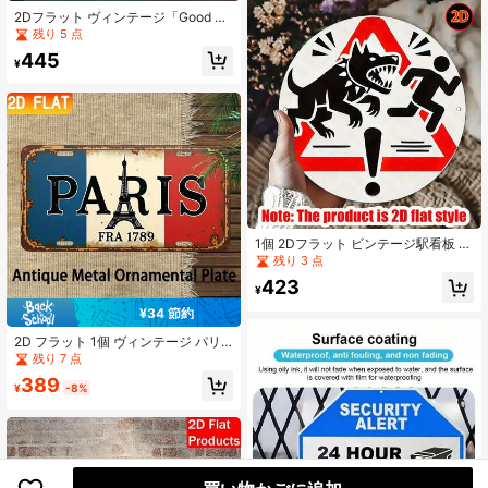
ディストレス加工、ガレージ、ポー
チ、バー、カフェ、ラスティック屋
2Dフラット ヴィンテージ「Good M
外装飾に適しています、(ランダムス
ood」メタルウォールデコレーショ
残り 5 点
タイル)
ンサイン - 大型 3.9x15.7インチ 60
445
年代/70年代風ウォールアートプラー
¥
ク、ホーム、カフェ、ファームハウ
ス、ガレージに適しています - 耐久
性のあるギフト、新築祝い、誕生
日、結婚式に最適 - 鮮やかなピン
ク、美しいホームデコレーション、
ラウンドウォールアート アルミニウ
ム素材、屋外ウォールアート、ヴィ
ンテージルームデコレーション、エ
ステティックルームデコレーション
1個 2Dフラット ビンテージ駅看板 メ
タルウォールデコレーション、走る
残り 3 点
咆哮する犬が特徴 - ビンテージ警告
423
デコレーション、耐久性のある鉄製
¥
室内/危険看板、バー、洞窟、オフィ
¥34 節約
スに適しています - アラームシステ
ムデコレーション、サイズチャート
2D フラット 1個 ヴィンテージ パリ
に示されているようにあらかじめ穴
エッフェル塔 メタル ウォールデコ -
残り 7 点
が開いています
フレンチ ライセンスプレート デザイ
389
ン、ホーム、バー、男性専用スペー
¥
-8%
スに最適 - 室内/屋外 装飾 - フランス
愛好家とパリ好きへの理想的なギフ
ト - 簡単な取り付け、パリ ルームデ
コ、ヴィンテージ ライセンスプレー
ト、ディストレスト仕上げ、2Dフラ
ット