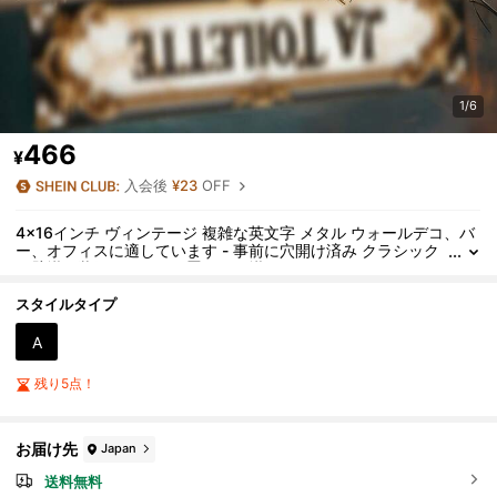
1/6
466
¥
入会後
¥23
OFF
4x16インチ ヴィンテージ 複雑な英文字 メタル ウォールデコ、バ
ー、オフィスに適しています - 事前に穴開け済み クラシック
な壁掛け装飾、デスクに置いたり掛けたりできます、ホリデ
ーギフト(ハロウィン/クリスマス)、2Dフラットデザイン
スタイルタイプ
A
残り5点！
お届け先
Japan
送料無料