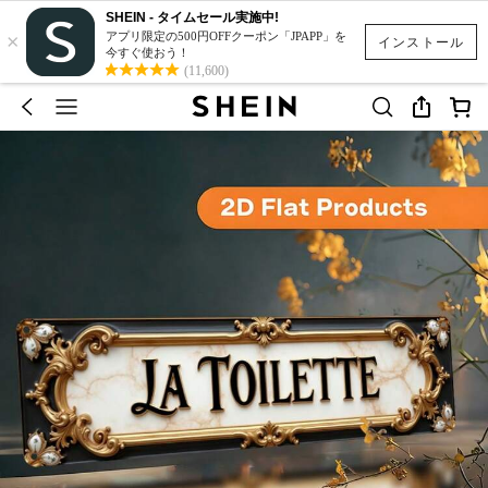
SHEIN - タイムセール実施中!
×
アプリ限定の500円OFFクーポン「JPAPP」を
インストール
今すぐ使おう！
(11,600)