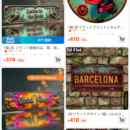
タイルの壁掛け
#4 ベストセラー
に アイロン 安全標識と信号
残り 1 点
1個 2Dフラットプリントメタルアイ
アンサイン、ヴィンテージ監視カメ
#4 ベストセラー
#4 ベストセラー
に アイロン 安全標識と信号
に アイロン 安全標識と信号
ラ装飾 - レトロCCTVサイン、笑顔
残り 1 点
残り 1 点
410
のカメラテキスト付き - レッド/シア
¥
-3%
¥71 節約
#4 ベストセラー
に アイロン 安全標識と信号
#7 ベストセラー
に アイロン 安全標識と信号
ン/ブラック/グレー/ベージュ - 耐久
残り 1 点
残り 7 点
性のあるメタルプラーク - 20.32x2
1個 2D フラット装飾のみ、鳥、枝、
0.32cm - モニタリングルーム装飾、
花のヴィンテージデザイン 2D フラ
#7 ベストセラー
#7 ベストセラー
に アイロン 安全標識と信号
に アイロン 安全標識と信号
クラシックデザイン、オフィス装
ットサイン&プラーク。このラスティ
残り 7 点
残り 7 点
374
飾、監視愛好家 (ランダムな穴の位
ックスタイルのメタル製壁掛けサイ
¥
-16%
#7 ベストセラー
に アイロン 安全標識と信号
置)
ンは、オフィス、店舗、家庭、ファ
残り 7 点
ームハウス、ポーチに適していま
す。耐久性があり、簡単に取り付け
られます。
2Dフラットデザイン 1枚 バルセロナ
スペイン市街地スカイライン メタル
418
¥
-5%
ウォールデコレーションサイン - ヴ
ィンテージスペイン首都スタイル、