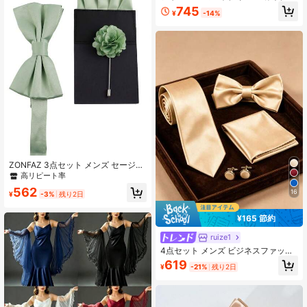
イ ポケットチーフ カフスボタン リ
745
¥
-14%
ング付き 結婚式 パーティー用
ZONFAZ 3点セット メンズ セージグ
リーン 蝶ネクタイセット、1個 ダブ
高リピート率
ルフォールド蝶ネクタイ、1個 クイ
562
16
ックインサートポケットチーフ、1個
¥
-3%
残り2日
ラペルフラワー、新郎の芝生ウェデ
ィング、パーティー、集まりなど
¥165 節約
様々なシーンに適しています
ruize1
4点セット メンズ ビジネスファッシ
ョン 多用途 無地 ポリエステル ネク
619
¥
-21%
残り2日
タイ、蝶ネクタイ、ポケットチーフ
& カフスボタン セット、結婚式、式
典、日常着に適しています、彼への
贈り物