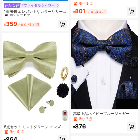
ボウタイ ポケットチーフ カフリンク
残り 3 点
#ブライダルシャワー
#7 ベストセラー
ホワイト ブートニア
ス リング 4点セット、ランダムカフ
801
高リピート率
1個/6個 エレガントなカラーリリーの
リンクスパターン、ウェディング ビ
¥
-8%
残り2日
花 人工グリーンプラントコサージュ
ジネス ホリデー フォーマルアクセサ
#7 ベストセラー
#7 ベストセラー
ホワイト ブートニア
ホワイト ブートニア
セット、花嫁新郎の結婚式の装飾、
リー
高リピート率
高リピート率
359
フォーマルイベント、記念日に適し
¥
-11%
残り2日
#7 ベストセラー
ホワイト ブートニア
ています
高リピート率
高級上品ネイビーブルージャガード
蝶ネクタイ ポケットチーフ カフスボ
残り 7 点
タン ブートニエール 4点セット フォ
876
5点セット ミントグリーン メンズア
ーマルな機会、エレガント、誕生日
¥
クセサリーセット、蝶ネクタイ ポケ
に
残り 9 点
ットチーフ カフスボタン ブローチ
964
取り外し可能なリング、ランダムな