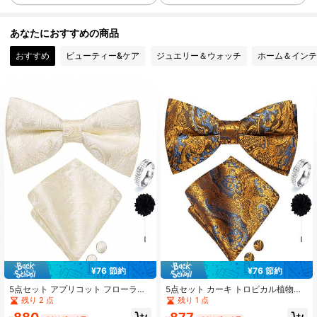
1.9K フォロワー
4.94
あなたにおすすめの商品
おすすめ
ビューティー&ケア
ジュエリー＆ウォッチ
ホーム＆インテ
1.9K フォロワー
4.94
1.9K フォロワー
4.94
1.9K フォロワー
4.94
1.9K フォロワー
4.94
1.9K フォロワー
4.94
¥76 節約
¥76 節約
5点セット アプリコット フローラル
5点セット カーキ トロピカル植物ジ
1.9K フォロワー
4.94
ジャカード メンズアクセサリーセッ
ャカード メンズアクセサリーセッ
残り 2 点
残り 1 点
ト、蝶ネクタイ ポケットチーフ カフ
ト、蝶ネクタイ ポケットチーフ カフ