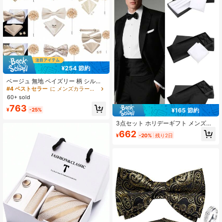
¥254 節約
ベージュ 無地 ペイズリー 柄 シルク
蝶ネクタイ セット、ポケットチー
#4 ベストセラー
に メンズカラー＆アクセサリーセット
フ、カフスボタン、フラワーピン コ
60+ sold
サージュ、結婚式やプロムにも使え
763
るギフトセット
¥165 節約
¥
-25%
3点セット ホリデーギフト メンズフ
ォーマルスーツアクセサリー カマー
662
¥
-20%
残り2日
バンド + 蝶ネクタイ + ポケットチー
フ