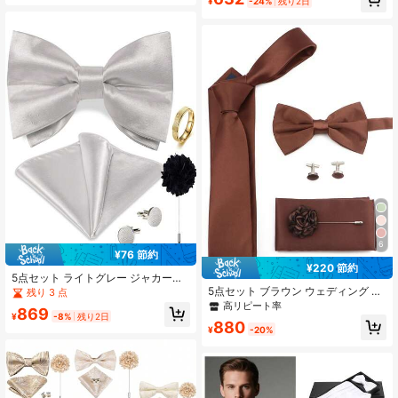
¥
-24%
残り2日
6
¥76 節約
¥220 節約
5点セット ライトグレー ジャカード
メンズアクセサリーセット、蝶ネク
5点セット ブラウン ウェディング 新
残り 3 点
タイ ポケットチーフ カフスボタン
郎用 ネクタイセット ネクタイ、蝶ネ
高リピート率
869
ブローチ 取り外し可能なリング、ラ
クタイ、ポケットチーフ、ブートニ
¥
-8%
残り2日
880
ンダムなカフスボタンパターン、結
エール、カフスボタン、スタイリッ
¥
-20%
婚式用
シュ