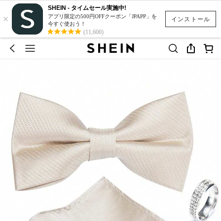
SHEIN - タイムセール実施中!
×
アプリ限定の500円OFFクーポン「JPAPP」を
インストール
今すぐ使おう！
(11,600)