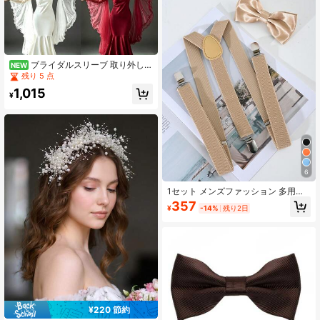
ブライダルスリーブ 取り外し可
NEW
能 ふわふわ ロング チュール プリー
残り 5 点
ツ ラッフル フレアスリーブ レディ
1,015
ース ウェディングドレスアクセサリ
¥
ー マルチカラー
6
1セット メンズファッション 多用途
調整可能 無地 ポリエステルサスペン
357
¥
-14%
残り2日
ダー & 明るいポリエステル蝶ネクタ
イセット 結婚式や日常着に適してい
ます
¥220 節約