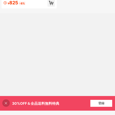
#7 ベストセラー
に メンズカラー＆アクセサリーセット
825
¥
-8%
高リピート率
30%OFF＆全品送料無料特典
買い物かごに追加
登録
8% 割引！