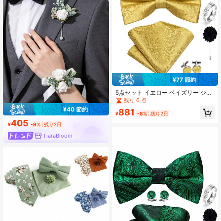
¥77 節約
5点セット イエロー ペイズリー ジャ
カード メンズアクセサリーセット、
残り 6 点
蝶ネクタイ ポケットチーフ カフスボ
¥40 節約
881
タン リング ブートニエール、ランダ
¥
-8%
残り2日
ムなカフスボタンパターン、新郎の
405
¥
-9%
残り2日
結婚式用
TiaraBloom