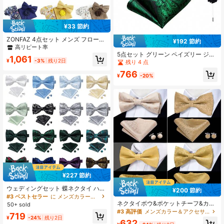
¥33 節約
ZONFAZ 4点セット メンズ フローラ
¥192 節約
ル ネクタイ 無地 蝶ネクタイ ポケッ
高リピート率
トチーフ ラペルピン やわらかな 肌
5点セット グリーン ペイズリー ジャ
1,061
に優しい ファッションコンボセット
カード メンズアクセサリーセット、
¥
-3%
残り2日
残り 4 点
ウェディング パーティ 集まりに適し
蝶ネクタイ ポケットチーフ カフスボ
766
ています
タン リング ブートニエール、ランダ
¥
-20%
ムなカフスボタンパターン、新郎の
結婚式用デコレーション
¥227 節約
ウェディングセット 蝶ネクタイ ハン
¥200 節約
カチ カフスボタン 3点セット
#3 ベストセラー
に メンズカラー＆アクセサリーセット
ネクタイボウ&ポケットチーフ&カフ
50+ sold
スボタン セット メンズ ペイズリー
#3 高評価
メンズカラー＆アクセサリーセット
719
幾何学 金色 イエロー ブラウン
¥
-24%
残り2日
632