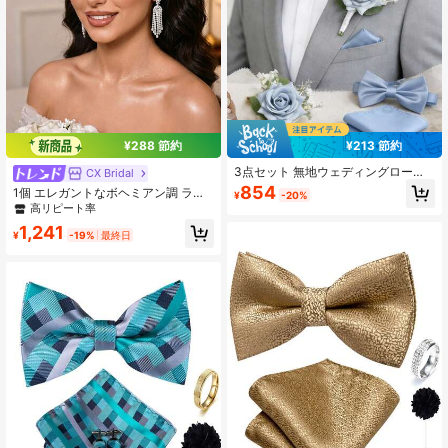
¥288 節約
¥213 節約
3点セット 無地ウェディングローズ
CX Bridal
ブートニエール&ボウタイポケットス
854
1個 エレガントなボヘミアン調 ライ
¥
-20%
クエア、新郎、グルームズマン、ウ
ンストーン装飾 ファッション ウェデ
高リピート率
ェディング、プロムに適しています
ィングヘッドバンドアクセサリー 花
1,241
嫁とブライズメイドに適しています
¥
-19%
最終日