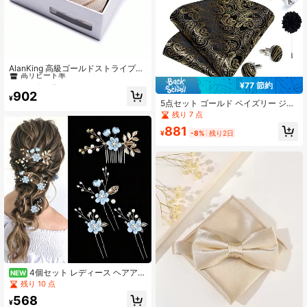
#8 ベストセラー
タイパッケージ メンズカラー&アクセサリー
高リピート率
AlanKing 高級ゴールドストライプネ
クタイ、ポケットチーフ、カフリン
#8 ベストセラー
#8 ベストセラー
タイパッケージ メンズカラー&アクセサリー
タイパッケージ メンズカラー&アクセサリー
¥77 節約
クス 1セット メンズビジネス オフィ
高リピート率
高リピート率
902
ス パーティー ホリデー用ネクタイ
¥
5点セット ゴールド ペイズリー ジャ
#8 ベストセラー
タイパッケージ メンズカラー&アクセサリー
カード メンズアクセサリーセット、
残り 7 点
高リピート率
蝶ネクタイ ポケットチーフ カフスボ
881
タン リング ブートニエール、ランダ
¥
-8%
残り2日
ムなカフスボタンパターン、新郎の
結婚式用
4個セット レディース ヘアアク
NEW
セサリー ゴールド合金 リーフヘアコ
残り 10 点
ーム 布製フラワーヘアスティック ホ
568
ワイトパール ラインストーン ヘアピ
¥