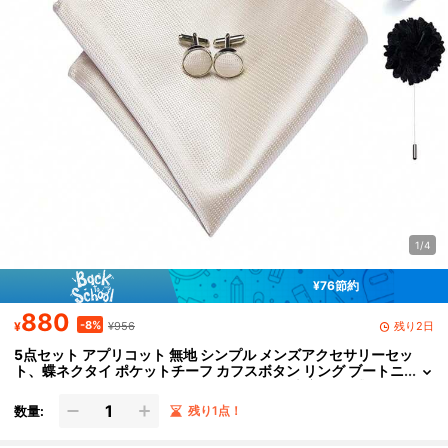
1/4
¥76節約
880
-8%
残り2日
¥
¥956
5点セット アプリコット 無地 シンプル メンズアクセサリーセッ
ト、蝶ネクタイ ポケットチーフ カフスボタン リング ブートニ
エール、ランダムなカフスボタンパターン、新郎 結婚式
数量:
残り1点！