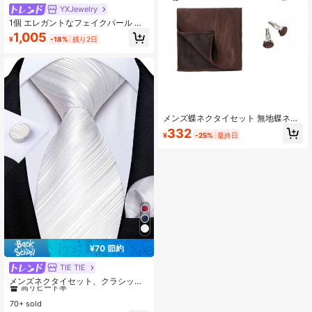
YXJewelry
1個 エレガントなフェイクパール ブ
ライダルヘッドピース ハンドメイド
1,005
¥
-18%
残り2日
レディースヘアアクセサリー 結婚
式、ボール、パーティー、フェステ
ィバル、集まりに適しています
メンズ蝶ネクタイセット 無地蝶ネク
タイ ポケットチーフ カフスボタンセ
332
¥
-25%
最終日
ット ギフト ボーイフレンド ミーテ
ィング バンケット パフォーマンス
¥70 節約
TIE TIE
#7 ベストセラー
に メンズカラー＆アクセサリーセット
高リピート率
メンズネクタイセット、クラシック
ファッションネクタイとカフスボタ
#7 ベストセラー
#7 ベストセラー
に メンズカラー＆アクセサリーセット
に メンズカラー＆アクセサリーセット
ン、ビジネスとパーティーに必須
70+ sold
高リピート率
高リピート率