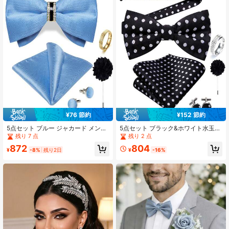
¥76 節約
¥152 節約
5点セット ブルー ジャカード メンズ
5点セット ブラック&ホワイト水玉柄
アクセサリーセット、蝶ネクタイ ポ
メンズアクセサリーセット、蝶ネク
残り 7 点
残り 2 点
ケットチーフ カフスボタン ブローチ
タイ ポケットチーフ カフスボタン
872
804
取り外し可能なリング、ランダムな
リング ブートニエール、カフスボタ
¥
-8%
残り2日
¥
-16%
カフスボタンパターン、ウェディン
ンはランダム柄、新郎の結婚式用
グ用アクセサリー