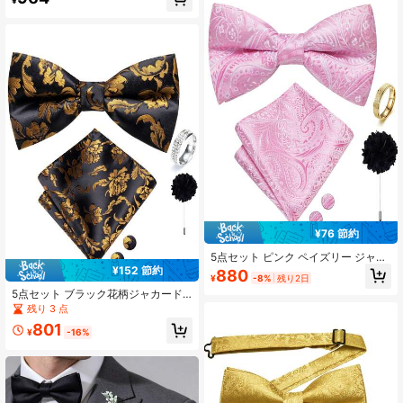
¥
カフスボタンパターン、結婚式用ア
クセサリー
¥76 節約
5点セット ピンク ペイズリー ジャカ
ード メンズアクセサリーセット、蝶
¥152 節約
880
¥
-8%
残り2日
ネクタイ ポケットチーフ カフスボタ
5点セット ブラック花柄ジャカード
ン ブローチ 取り外し可能なリング、
メンズアクセサリーセット、蝶ネク
ランダムなカフスボタンパターン、
残り 3 点
タイ ポケットチーフ カフスボタン
結婚式用
801
リング ブートニエール、ランダムな
¥
-16%
カフスボタンパターン、新郎の結婚
式用