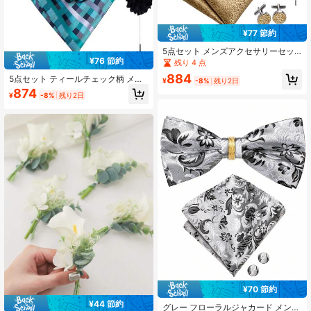
¥77 節約
5点セット メンズアクセサリーセッ
¥76 節約
ト ジンジャーイエロー アシンメトリ
残り 4 点
ー水玉柄 蝶ネクタイ ポケットチーフ
884
5点セット ティールチェック柄 メン
カフスボタン リング ブートニエール
¥
-8%
残り2日
ズアクセサリーセット、蝶ネクタイ
ランダムカフス柄 新郎 結婚式用
874
¥
-8%
残り2日
ポケットチーフ カフスボタン ブロー
チ 取り外し可能なリング、ランダム
なカフスボタンパターン、結婚式用
スーツアクセサリー
¥70 節約
¥44 節約
グレー フローラルジャカード メンズ