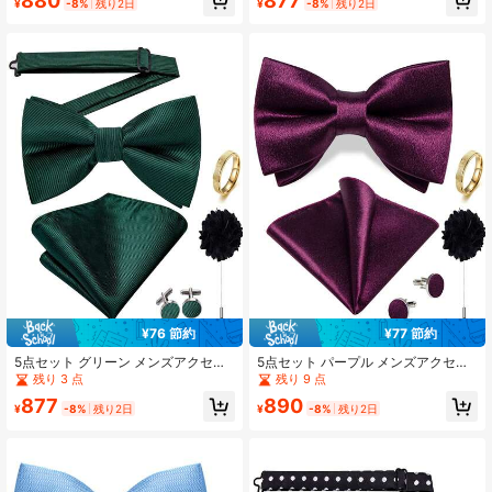
880
877
スボタン リング ブートニエール、ラ
スボタン リング ブートニエール、ラ
¥
-8%
残り2日
¥
-8%
残り2日
ンダムなカフスボタンパターン、新
ンダムカフスボタンパターン、新郎
郎の結婚式用
結婚式用
¥76 節約
¥77 節約
5点セット グリーン メンズアクセサ
5点セット パープル メンズアクセサ
リー、蝶ネクタイ ポケットチーフ カ
リーセット、蝶ネクタイ ポケットチ
残り 3 点
残り 9 点
フスボタン ブローチ 取り外し可能な
ーフ カフスボタン ブローチ 取り外
877
890
リング、ランダムなカフスボタンパ
し可能なリング、ランダムなカフス
¥
-8%
残り2日
¥
-8%
残り2日
ターン、結婚式用スーツアクセサリ
ボタンパターン、結婚式用アクセサ
ー
リー