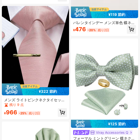
ン ヘッドピース ブライダル ウェデ
ィングジュエリー
¥119 節約
バレンタインデー メンズ単色 蝶ネク
タイ&バンダナ
476
¥
-20%
残り2日
¥322 節約
メンズ ライトピンクネクタイセット
- ポケットチーフ、カフスボタン、
残り 9 点
ゴールドネクタイクリップ付き、祝
966
祭的な正式なネクタイ
¥
-25%
残り2日
¥125 節約
Viray Accessories Q
フォーマル ミントグリーン 蝶ネクタ