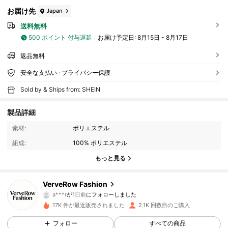
お届け先
Japan
送料無料
500 ポイント 付与遅延
お届け予定日:
8月15日 - 8月17日
返品無料
安全な支払い · プライバシー保護
Sold by & Ships from: SHEIN
1.9K フォロワー
4.94
製品詳細
素材:
ポリエステル
1.9K フォロワー
4.94
組成:
100% ポリエステル
もっと見る
1.9K フォロワー
4.94
VerveRow Fashion
a***r
が
1日前
にフォローしました
y***6
が閲覧中
1.9K フォロワー
4.94
17K 件が最近販売されました
2.1K 回数目のご購入
フォロー
すべての商品