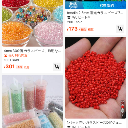
¥39 節約
beadia 2.5mm 蓄光ガラスビーズ 70
0粒 10g入り、穴径1mm、ジュエリ
高リピート率
ー製作、DIYブレスレット、ネックレ
200+ sold
ス、クラフトに適しています
173
¥
-18%
概算
4mm 300個 ガラスビーズ、透明な
水滴型シードビーズ ジュエリー作り
売り切れ間近！
用、15色 クリスタルビーズ DIYピア
100+ sold
ス ネックレス ブレスレット ミニス
301
ペーサービーズ ルーズビーズ クラフ
¥
-9%
概算
ト 小さなビーズ ポニービーズ ジュ
エリー作り用バルク
8
1パック赤いガラスビーズDIYジュエ
リーアクセサリー
高リピート率