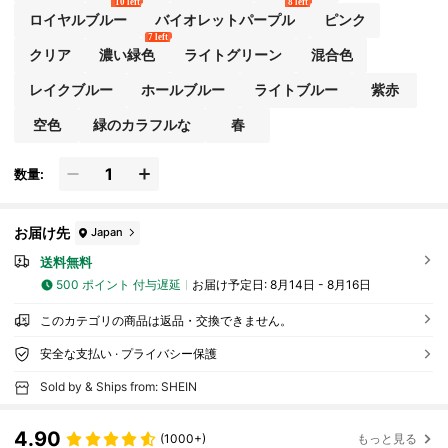
10 left
8 left
ロイヤルブルー
バイオレットパープル
ピンク
7 left
クリア
濃い緑色
ライトグリーン
混合色
レイクブルー
ホールブルー
ライトブルー
紫赤
空色
緑のカラフルな
春
数量:
お届け先
Japan
送料無料
500 ポイント 付与遅延
お届け予定日:
8月14日 - 8月16日
このカテゴリの商品は返品・交換できません。
安全な支払い · プライバシー保護
Sold by & Ships from: SHEIN
4.90
(1000+)
もっと見る