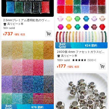
2.5mmプレミアム透明虹色のヴィン
テージシードビーズ 10,000個入りア
高リピート率
クセサリーメイキングキット、25色
50+ sold
5g/パック、合計125g/4.41オンス、
737
DIYクラフト、アクセサリー、刺繍、
¥
-8%
概算
ブレスレット、ピアス、ネックレ
ス、家族や友人への贈り物用ビーズ
¥24 節約
2400個 4mm ファセットガラスビー
ズセット、人工クリスタルカットビ
高リピート率
ーズ、ティアドロップラウンドビー
100+ sold
(500+)
ズ、ABカラービーズ、スペーサービ
177
ーズ、ジュエリー作り、ブレスレッ
¥
-12%
概算
ト、リング、ネックレス、DIY用、1
5/24色
¥76 節約