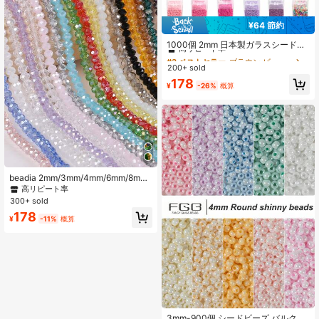
¥64 節約
#3 ベストセラー
ブラウン ビーズ&ビーズ用品
高リピート率
1000個 2mm 日本製ガラスシードビ
ーズ 小さなビーズ オーガナイザーボ
#3 ベストセラー
#3 ベストセラー
ブラウン ビーズ&ビーズ用品
ブラウン ビーズ&ビーズ用品
ックス付き ジュエリー作り DIY ブレ
200+ sold
高リピート率
高リピート率
スレット ネックレス クラフト用品
#3 ベストセラー
ブラウン ビーズ&ビーズ用品
178
アクセサリー
¥
-26%
概算
高リピート率
beadia 2mm/3mm/4mm/6mm/8mm
オーストリアクリスタル ラウンドビ
高リピート率
ーズ、ファセットガラスビーズ、DIY
300+ sold
ブレスレットジュエリー作りに最適
178
なルーズビーズ
¥
-11%
概算
3mm-900個 シードビーズ バルク、