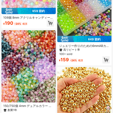
¥59 節約
106個 8mm アクリルキャンディーカ
ラー ランダムミックス ラウンドビー
190
¥
-24%
概算
ズ、かわいい透明ビーズ ジュエリー
作り、DIYブレスレット、ネックレ
ス、ハンドメイドクラフト用品
¥49 節約
ジュエリー作りのための6mmABカラ
ークリアアクリルビーズ 100個/750
高リピート率
個セット、ビーズブレスレット作り
100+ sold
キット - DIYジュエリー、ネックレ
159
ス、ブレスレット、クラフトに最適
¥
-24%
概算
150/750個 4mm デュアルカラー キ
ャットアイ ガラスビーズ、DIY 携帯
創業1年
電話チェーン、ブレスレット、ネッ