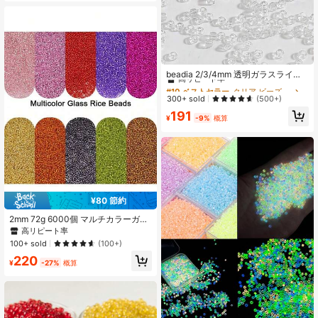
#10 ベストセラー
クリア ビーズ&ビーズ用品
高リピート率
beadia 2/3/4mm 透明ガラスライス
ビーズ 30g、夏のブレスレット、ネ
#10 ベストセラー
#10 ベストセラー
クリア ビーズ&ビーズ用品
クリア ビーズ&ビーズ用品
ックレス、イヤリング、ジュエリー
高リピート率
高リピート率
300+ sold
(500+)
の制作に選択可能、DIYハンドメイド
#10 ベストセラー
クリア ビーズ&ビーズ用品
191
材料
¥
-9%
概算
高リピート率
¥80 節約
2mm 72g 6000個 マルチカラーガラ
スシードビーズ、ブレスレット、ペ
高リピート率
ンダント、ネックレス、ピアスなど
100+ sold
(100+)
のDIYジュエリー作りやその他のアク
220
セサリーに適しています
¥
-27%
概算