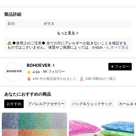
製品詳細
素材:
ガラス
6K フォロワー
4.94
もっと見る
◆使用上のご注意◆ 全ての方にアレルギーが起きないことを保証する
ものではございません。 体質やご体調によっては、かゆみ・かぶれが生じ
...
すべて見る
6K フォロワー
4.94
る場合がありますので、皮膚に異常を感じたときは、すぐにご使用をお止
めいただき、専門医にご相談ください。
BOHOEVER
フォロー
6K フォロワー
4.94
r***n
は
1日前
に購入しました
44K 件が最近販売されました
28K 回数目のご購入
6K フォロワー
4.94
あなたにおすすめの商品
おすすめ
アパレルアクセサリー
バッグ＆リュックサック
ホーム＆
6K フォロワー
4.94
6K フォロワー
4.94