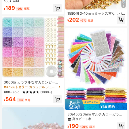
100+ sold
クレス ジュエリー製作材料
5
189
¥
-9%
概算
1580個 3-10mm ミックス穴なしパ
ール、DIYデコレーション、DIYジュ
202
¥
-7%
概算
エリー製作材料、DIYクラフト製作、
花瓶のフィラー、ジュエリー製作、
結婚式、式典、フローティングキャ
ンドルセンター、誕生日パーティ
ー、ホームデコレーションに使用
8
3000個 カラフルなマカロンビーズ
ジュエリー作りセット
#3 ベストセラー
カジュアル ジュエリーDIY製作キット
600+ sold
(1000+)
564
¥
-8%
概算
¥68 節約
30/450g 3mm マルチカラーガラス
シードビーズ、ミニ無地ガラスシー
高リピート率
ドビーズ ジュエリー製作用品、DIY
190
ブレスレット ネックレス ピアス ア
¥
-26%
概算