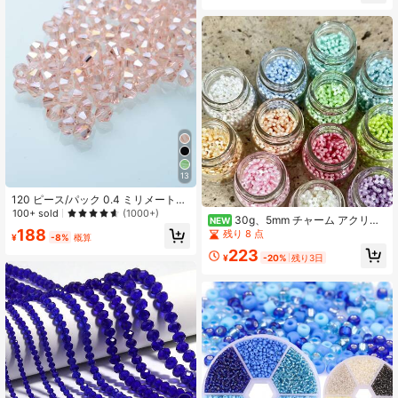
クセサリー
13
120 ピース/パック 0.4 ミリメートル
ガラスファセットビーズ Diy ジュエ
100+ sold
(1000+)
30g、5mm チャーム アクリル
NEW
リーメイキング用
ヴィンテージスタイル 中空パール ミ
188
残り 8 点
¥
-8%
概算
ニオスマンサス DIY ビーズ ジュエリ
223
ーアクセサリー ブレスレット スマホ
¥
-20%
残り3日
チェーン ビーズ ルーズビーズ 男女
兼用 日常・ホリデーギフト向け