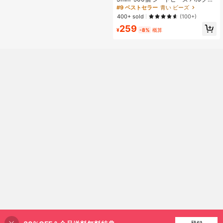
ポニービーズ バルク ジュエリー作り
#9 ベストセラー
青い ビーズ
用 ミニスペーサービーズ ルーズビー
400+ sold
(100+)
ズ クラフト 小さなビーズ DIYネック
259
レス ブレスレット リスト用
¥
-8%
概算