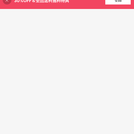
30%OFF＆全品送料無料特典
買い物かごに追加
登録
16% 割引！