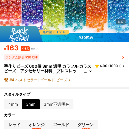
1/27
¥30節約
163
-16%
¥
¥193
ランダム割引 ¥30 OFF
手作りビーズ 600個 3mm 透明 カラフル ガラス
4.90
(
1000+
)
ビーズ アクセサリー材料 ブレスレッ
ト ネックレス ピアス 刺繍 タッセ
#
4
ベストセラー
ゴールド ビーズ
ル 衣服 アクセサリー作りの部品
スタイルタイプ
4mm
3mm
3mm不透明色
カラー
レッド
オレンジ
ゴールド
グリーン