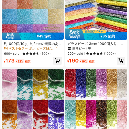
6K フォロワー
4.94
6K フォロワー
4.94
¥49 節約
¥35 節約
6K フォロワー
4.94
約1000個/10g、約2mmの光沢のあ
ガラスビーズ 3mm 1000個入り、マ
る丸型ビーズ、電球のようなデザイ
ルチカラー シードビーズ、スペーサ
高リピート率
#4 ベストセラー
ボホ ビーズ&ビーズ用品
ン、ハンドメイドDIYブレスレット、
ービーズ、ジュエリー製作、DIYブレ
600+ sold
200+ sold
(500+)
(1000+)
リング、ネックレス、日常着用また
スレット、ペンダントなどのアクセ
6K フォロワー
173
190
は友人へのギフトに適しています。
サリーに適しています
4.94
¥
-22%
概算
¥
-16%
概算
また、衣類の編み込みにも使用で
き、よりファッション性を高めるこ
とができます。
6K フォロワー
4.94