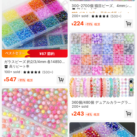
高リピート率
300-2700個 猫目ビーズ、4mmシー
ドビーズ、ガラスビーズ、ジュエリ
#10 ベストセラー
#10 ベストセラー
最速の成長 ビーズ&ビーズ用品
最速の成長 ビーズ&ビーズ用品
ー作りに適しています、多色、ラウ
高リピート率
高リピート率
200+ sold
(500+)
ンドビーズ、DIYクラフトビーズセッ
#10 ベストセラー
最速の成長 ビーズ&ビーズ用品
224
ト、ビーズ作りとジュエリー作り -
¥
-11%
概算
高リピート率
フレンドシップブレスレットアクセ
サリー
¥67 節約
ガラスビーズ 約2/3/4mm 各14850/6
450/2100個入り、15グリッド収納
高リピート率
ボックス、自作アクセサリー、手作
100+ sold
(500+)
りビーズブレスレット、ネックレス
547
などに最適
¥
-11%
概算
5
360個/480個 デュアルカラーグラデ
ーション クリスタル模造翡翠 丸ビー
200+ sold
ズ ブレスレット作りキット DIY ネッ
243
¥
-4%
概算
クレス ピアス クラフトビーズセット
ランダムカラー