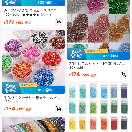
¥32 節約
ガラスの小さな 単色ビーズ 3mm 約
800個入り マルチカラー ベーキング
100+ sold
(1000+)
ペイントビーズ素材 DIY ブレスレッ
177
ト ネックレス ピアス アクセサリー 1
¥
-15%
概算
箱入り
¥73 節約
2700個フルセット、1色300個入
り、3mm、9色のエナメルシルバー
80+ sold
ライン入りラウンドガラスビーズ、
174
¥
-30%
概算
鮮やかな色合いのチャーム、ハンド
メイドDIY、ヘアバンド、ヘアクリッ
プ、クラウン、友人へのギフトに適
しています
¥57 節約
手作りアクセサリー用カラフルビー
ズ 1000個 3mm
100+ sold
154
¥
-27%
概算