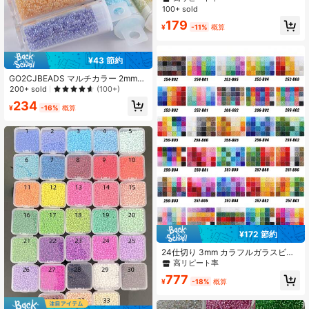
100+ sold
179
¥
-11%
概算
¥43 節約
GO2CJBEADS マルチカラー 2mm
シルバーライン ラウンド ロカイユ
200+ sold
(100+)
ガラスビーズ 10g ブレスレットDIY
234
用
¥
-16%
概算
¥172 節約
24仕切り 3mm カラフルガラスビー
ズ、ハンドメイドジュエリー作り、
高リピート率
ブレスレットとネックレスのDIYアク
777
セサリー、ハロウィン、クリスマ
¥
-18%
概算
ス、キャンディービーズのDIYクラフ
ト、卸売大量商品[12000個/箱]