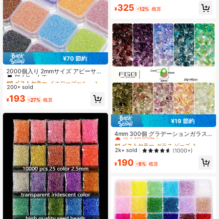
ビーチ日常ブレスレット作り、スマ
325
ホチェーン作り、ピアス、カーテ
¥
-12%
概算
ン、バッグ装飾用ルーズビーズ
¥70 節約
#6 ベストセラー
イエローゴールド ビーズ
高リピート率
2000個入り 2mmサイズ アビーサー
ビスビーズ、小型ビーズ、収納ボッ
#6 ベストセラー
#6 ベストセラー
イエローゴールド ビーズ
イエローゴールド ビーズ
クス付き、ジュエリー製作、ブレス
200+ sold
高リピート率
高リピート率
レット、ネックレス、その他装飾品
#6 ベストセラー
イエローゴールド ビーズ
193
作り、ビーズ細工、縫製用品、アク
¥
-27%
概算
高リピート率
セサリー
¥19 節約
#1 ベストセラー
ガラス ビーズ
売り切れ間近！
4mm 300個 グラデーションガラス
ビーズ、2トーン ウォータードロッ
#1 ベストセラー
#1 ベストセラー
ガラス ビーズ
ガラス ビーズ
プガラスシードビーズ ジュエリー作
売り切れ間近！
売り切れ間近！
2k+ sold
(1000+)
り DIY ピアス ネックレス ブレスレッ
#1 ベストセラー
ガラス ビーズ
190
ト用。ジュエリー作り用品
¥
-9%
概算
売り切れ間近！