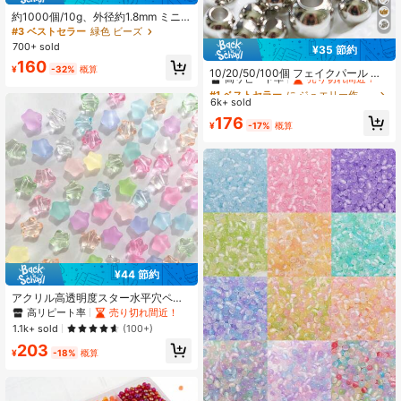
約1000個/10g、外径約1.8mm ミニ
カラーガラスシードビーズ、ハンド
#3 ベストセラー
緑色 ビーズ
メイドDIYに適し、ブレスレット、ネ
700+ sold
¥35 節約
ックレス、リング、ウェアラブルの
#1 ベストセラー
に ジュエリー作りに最適なアイテム ビーズ細工とジュエリー作り
160
作成に使用できます
¥
-32%
概算
高リピート率
売り切れ間近！
10/20/50/100個 フェイクパール 大
穴 プラスチックビーズ、シルバー/ゴ
#1 ベストセラー
#1 ベストセラー
に ジュエリー作りに最適なアイテム ビーズ細工とジュエリー作り
に ジュエリー作りに最適なアイテム ビーズ細工とジュエリー作り
ールドアクリルDIYルーズビーズ ジ
6k+ sold
高リピート率
高リピート率
売り切れ間近！
売り切れ間近！
ュエリー製作アクセサリー用
#1 ベストセラー
に ジュエリー作りに最適なアイテム ビーズ細工とジュエリー作り
176
¥
-17%
概算
高リピート率
売り切れ間近！
¥44 節約
アクリル高透明度スター水平穴ペン
タグラム散在ビーズブレスレットモ
高リピート率
売り切れ間近！
バイルチェーンペンダントブレスレ
1.1k+ sold
(100+)
ットアンクレットペンダントDIYビー
203
ズジュエリーアクセサリー
¥
-18%
概算
#10 ベストセラー
最速の成長 ビーズ&ビーズ用品