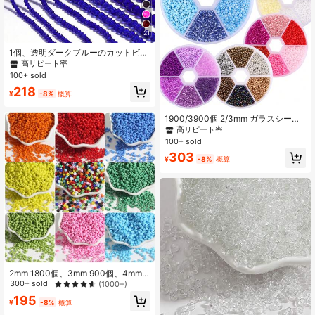
21
1個、透明ダークブルーのカットビー
ズ式アバカス スタイルクリスタルビ
高リピート率
ーズ、3/4/6/8/10mm、様々なスタイ
100+ sold
ル、ファッションカジュアルに使い
218
やすい、ハンドメイド DIY ビーズ、
¥
-8%
概算
マルチレイヤーブレスレット、ネッ
クレス、ジュエリー製作に適し、ペ
1900/3900個 2/3mm ガラスシード
ンダント装飾アクセサリービーズ 卸
ビーズ 6色アソートセット セントパ
高リピート率
トリックデー ハンドメイド DIY ビー
100+ sold
ズ材料 ジュエリーアクセサリー ルー
303
ズビーズ ボックスセット - バレンタ
¥
-8%
概算
インデーの彼女へのギフト
2mm 1800個、3mm 900個、4mm 3
00個 ガラスシードビーズ 小さいク
300+ sold
(1000+)
ラフトビーズ DIYブレスレット、ネ
195
ックレス、ジュエリー製作用の小さ
¥
-8%
概算
いビーズ