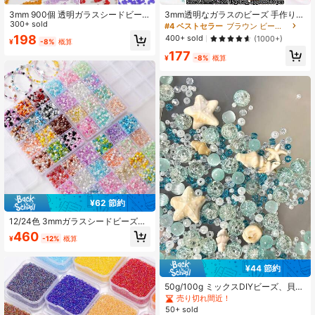
3mm 900個 透明ガラスシードビー
3mm透明なガラスのビーズ 手作りジ
ズ、小さな工芸ビーズ、ミニビー
300+ sold
ュエリーアクセサリー用
#4 ベストセラー
ブラウン ビーズ&ビーズ用品
ズ、ポニービーズ、小さなスペーサ
198
400+ sold
(1000+)
¥
-8%
概算
ービーズ、ジュエリー作りやDIYクラ
177
フトプロジェクトのルーズビーズ
¥
-8%
概算
¥62 節約
12/24色 3mmガラスシードビーズセ
ット 収納ボックス付き、マルチカラ
460
¥
-12%
概算
ーミニルーズビーズ、DIYハンドメイ
ドブレスレットネックレスジュエリ
ークラフトアクセサリー
¥44 節約
50g/100g ミックスDIYビーズ、貝殻
型アクリルビーズ、アイスクリアガ
売り切れ間近！
ラスビーズ、パール、バケーション
50+ sold