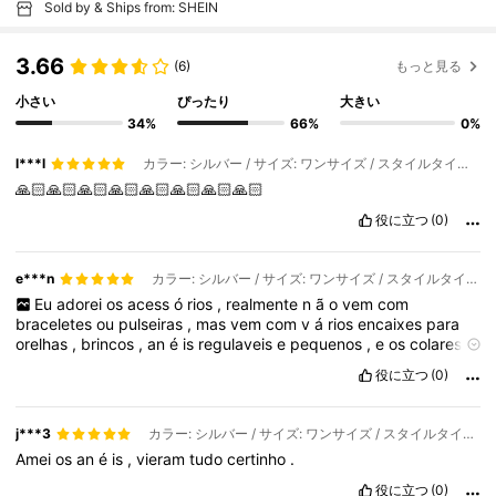
Sold by & Ships from: SHEIN
3.66
(6)
もっと見る
小さい
ぴったり
大きい
34%
66%
0%
l***l
カラー: シルバー / サイズ: ワンサイズ / スタイルタイプ: 35個
🙏🏻🙏🏻🙏🏻🙏🏻🙏🏻🙏🏻🙏🏻🙏🏻
役に立つ
(0)
e***n
カラー: シルバー / サイズ: ワンサイズ / スタイルタイプ: 68個
Eu
adorei
os
acess
ó
rios
,
realmente
n
ã
o
vem
com
braceletes
ou
pulseiras
,
mas
vem
com
v
á
rios
encaixes
para
orelhas
,
brincos
,
an
é
is
regulaveis
e
pequenos
,
e
os
colares
s
ã
o
t
ã
o
lindos
,
que
n
ã
o
teve
um
que
eu
n
ã
o
gostei
役に立つ
(0)
j***3
カラー: シルバー / サイズ: ワンサイズ / スタイルタイプ: 35個
Amei
os
an
é
is
,
vieram
tudo
certinho
.
役に立つ
(0)