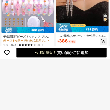
¥91 節約
¥60 節約
この優雅な2点セット 女性用ジュエ
子供用DIYビーズネックレス ブレス
リーは、Ｖ字デザインを特徴とし、
レット ピアス リング ハンドメイド
386
#1 ベストセラー
PMMA 女性用ジュエリーセット
¥
-19%
輝くホワイトラインストーンのタッ
ジュエリーメイキングキット 子供用
100+ sold
(500+)
セルネックレスとピアスが含まれて
ジュエリークラフト素材 美しい子供
います。バンケット、パーティー、
612
用アクセサリー ホリデーギフト [ラ
買い物かごに追加
¥
-9%
8% 割引！
結婚式などのジュエリーギフトに最
ンダムカラー&スタイル]
適で、バレンタインデーのアクセサ
リーとしても理想的です。