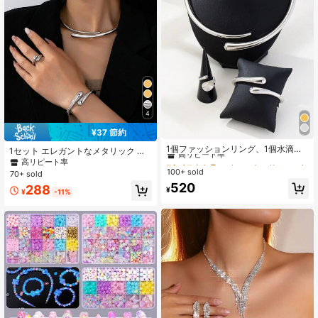
4
¥37 節約
#4 ベストセラー
ウォータードロップ 女性用ジュエリーセット
高リピート率
1個ファッションリング、1個水滴ブ
1セット エレガントなメタリック ジ
レスレット、1個ネイルカラーネック
#4 ベストセラー
#4 ベストセラー
ウォータードロップ 女性用ジュエリーセット
ウォータードロップ 女性用ジュエリーセット
オメトリック ウォータードロップ型
高リピート率
レス、合金コンビネーションセッ
合金ブレスレット、リング、ネック
100+ sold
高リピート率
高リピート率
70+ sold
ト、女性の日常着用に適しています
レス、ピアスジュエリーセット、パ
#4 ベストセラー
ウォータードロップ 女性用ジュエリーセット
520
288
ーティー、ガラ、デートに適してい
¥
¥
-11%
高リピート率
ます。ガールフレンドへのエレガン
トなギフトに。