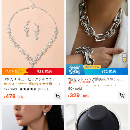
タームーン偽真珠タッセルペンダン
トYネックレス ラウンド非対称リキ
ッドシェイプホロースプライスビー
ズウェーブフラットジオメトリック
ワイドCフープイヤリング ピアス+ネ
ックレス+リング+ブレスレットジュ
エリーセット、ホリデー、パーティ
ー、デート、デイリーウェアに適し
ています 68/60/52/41/35個入り
¥28 節約
¥72 節約
#3 ベストセラー
最速の成長 女性用ジュエリーセット
売り切れ間近！
3本入り キュービックジルコニア デ
2個セット パンク調誇張CCBチャン
コレーション ジュエリーセット
キーチェーンブレスレットとネック
#1 ベストセラー
亜鉛合金 女性用ジュエリーセット
#3 ベストセラー
#3 ベストセラー
最速の成長 女性用ジュエリーセット
最速の成長 女性用ジュエリーセット
レス、デートやホリデー、デイリー
90+ sold
売り切れ間近！
売り切れ間近！
1k+ sold
(1000+)
コーディネート、パーティーギフト
#3 ベストセラー
最速の成長 女性用ジュエリーセット
329
478
に適しています
¥
-18%
¥
-6%
売り切れ間近！