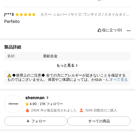
j***3
カラー: シルバー / サイズ: ワンサイズ / スタイルタイプ: 35個
Perfeito
役に立つ
(0)
製品詳細
素材:
亜鉛合金
21K フォロワー
4.90
もっと見る
◆使用上のご注意◆ 全ての方にアレルギーが起きないことを保証する
ものではございません。 体質やご体調によっては、かゆみ・かぶれが生じ
...
すべて見る
21K フォロワー
4.90
る場合がありますので、皮膚に異常を感じたときは、すぐにご使用をお止
めいただき、専門医にご相談ください。
shenman
21K フォロワー
4.90
8***4
は
12時間前
に購入しました
290K 件が最近販売されました
100K 回数目のご購入
フォロー
すべての商品
21K フォロワー
4.90