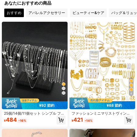
あなたにおすすめの商品
21K フォロワー
4.90
おすすめ
アパレルアクセサリー
ビューティー&ケア
バッグ＆リュッ
21K フォロワー
4.90
21K フォロワー
4.90
21K フォロワー
4.90
21K フォロワー
4.90
4
¥92 節約
¥68 節約
21K フォロワー
4.90
25個/14個/11個セット シンプル フェ
ファッションミニマリストヴィンテ
イクパール ツイストチェーン ハー
ージジオメトリックフラワーバック
484
421
¥
-16%
¥
-14%
ト、蝶、月、星のネックレス&ブレス
ル 偽ジェムストーンラインストーン
レットセット レディース向け、デー
キラキラハートスター型押しテクス
ト、バカンス、デイリーコーディネ
チャクリスクロスブレイドスネーク
21K フォロワー
4.90
ートに、ギフトにも
ボーンチェーンボックスチェーンス