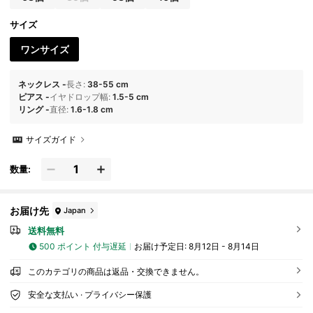
アス + リング + ブレスレット ジュエリーセット ファ
ッション シンプル エレガント ヴィンテージデザイン
サイズ
ホリデー バケーション パーティー デート ギフト デイ
リー通勤ウェア
ワンサイズ
ネックレス
-
長さ
:
38-55 cm
ピアス
-
イヤドロップ幅
:
1.5-5 cm
リング
-
直径
:
1.6-1.8 cm
サイズガイド
数量:
お届け先
Japan
送料無料
500 ポイント 付与遅延
お届け予定日:
8月12日 - 8月14日
このカテゴリの商品は返品・交換できません。
安全な支払い · プライバシー保護