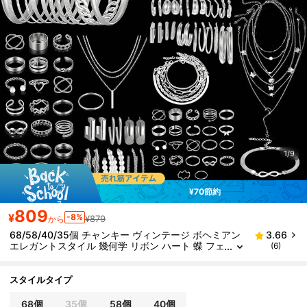
1/9
¥70節約
809
¥
-8%
¥879
から
68/58/40/35個 チャンキー ヴィンテージ ボヘミアン
3.66
エレガントスタイル 幾何学 リボン ハート 蝶 フェ
(6)
イクパール ラインストーン シャイニー ツイスト
編み込み クロス ラップ マルチレイヤー スクエア スタ
ー ムーン タッセル ペンダント チェーン スネークボー
スタイルタイプ
ンチェーン 編み込みチェーン ミニマル プレーンチェ
ーン ウェーブ メタルスタイル マルチネックレス + ピ
68個
35個
58個
40個