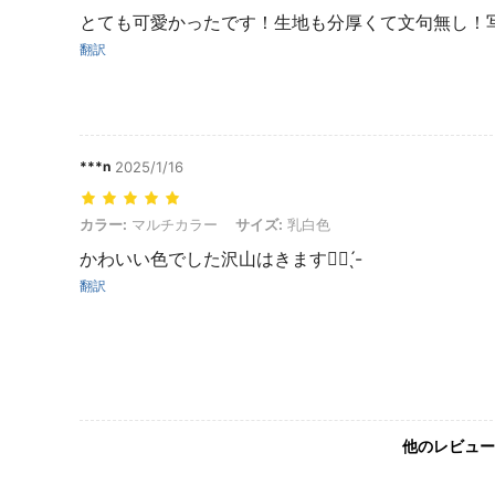
とても可愛かったです！生地も分厚くて文句無し！
翻訳
‪***n
2025/1/16
カラー: マルチカラー, サイズ: 乳白色
カラー:
マルチカラー
サイズ:
乳白色
かわいい色でした沢山はきます👍🏻 ̖́-‬
翻訳
他のレビュー