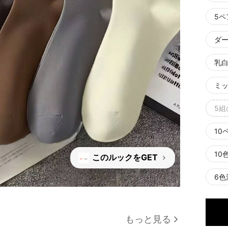
5
ダ
乳白
ミ
5
10
10
このルックをGET
6色
もっと見る