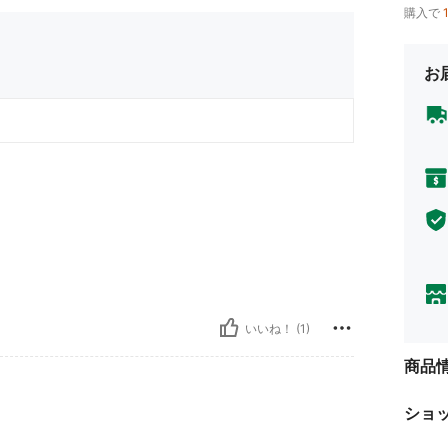
購入で
お
いいね！ (1)
商品
ショ