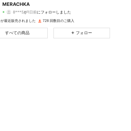
MERACHKA
8***5
が
1日前
にフォローしました
4.86
2
230
評価
商品
フォロワー
 件が最近販売されました
728 回数目のご購入
4.86
2
230
すべての商品
フォロー
4.86
2
230
4.86
2
230
4.86
2
230
4.86
2
230
4.86
2
230