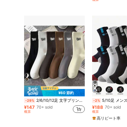
(100+)
¥60 節約
2/6/10/12足 文字プリント メンズクルーソックス、消臭 通気性のある カジュアルスポーツ 長丈ソックス
5/10足 メンズ 通気性スポーツソックス、ファッション
-29%
-2%
¥147
¥188
70+ sold
70+ sold
概算
概算
高リピート率