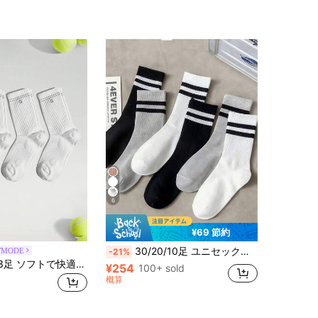
6
¥69 節約
30/20/10足 ユニセックス 春/秋 ダブルストライプ スポーツソックス、ブラック/ホワイト/グレー 無地 ミニマリスト カジュアルソックス、通気性抜群 日常着用
WMODE
-21%
GLOWMODE 3足 ソフトで快適なトレーニングワークアウトランニング通気性メッシュ シームレストウの構造アーチサポートクルーソックス
¥254
100+ sold
概算