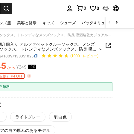
0
0
select.
ンズ服
美容と健康
キッズ
シューズ
バッグ＆リュック
下着＆
6個/5個/1個入り アルファベットクルーソックス、メンズ ロングソックス、トレンディなメンズソックス、防臭 吸湿速乾カジュアルスポーツロングチューブソックス メンズ用
5個/1個入り アルファベットクルーソックス、メンズ
ソックス、トレンディなメンズソックス、防臭 吸湿
ジュアルスポーツロングチューブソックス メンズ用
t2410097138051025
(1000+ レビュー)
45
¥249
から
-2%
ICE AND AVAILABILITY
割引 ¥4 OFF
料無料
ズ
ライトグレー
乳白色
ペアの白の厚みのあるモデル