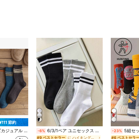
¥111 節約
、防臭吸汗通気性 快適な クルー丈 ソックス、メンズソックス
6/3/1ペア ユニセックス ストライプ柄 カジュアルクルーソックス、日常着用に適しています、秋スタイル
5組セット ストリートスタイル メンズ ミッドカーフ
-6%
-23%
に ハイキング＆アウトドア アスレチックソックス
#9 ベストセラー
#6 ベストセラ