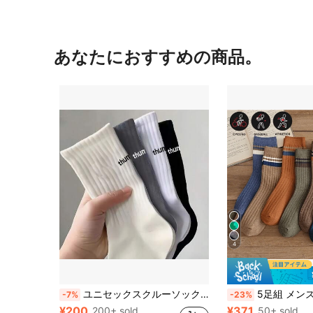
あなたにおすすめの商品。
4
ユニセックスクルーソックス 8足/5足/4足/1ペア、抗菌消臭 吸湿速乾アスレチックスポーツソックス、サムプリントデザイン、ワークウェア
5足組 メンズカジュアル プレーンカラー ストライプ ソックス
-7%
-23%
¥200
¥371
200+ sold
50+ sold