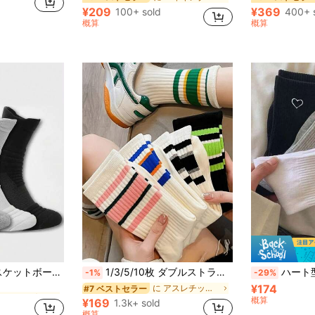
¥209
¥369
100+ sold
400+ 
概算
概算
に ハイキング＆アウトドア アスレチックソックス
用 テリー地底面 プロアスリート向け バスケ、ランニング、スポーツ向け
1/3/5/10枚 ダブルストライプ柄 レイヤード スポーツソックス、レディース 春秋新作 カジュアル ミドル丈ソックス、快適でソフト、学生に適し、ファッショナブルで多用途なストライプデザイン
ハート型 厚手で快適なオーバーニーソックス 6ペア、
-1%
-29%
¥174
に ハイキング＆アウトドア アスレチックソックス
に ハイキング＆アウトドア アスレチックソックス
に アスレチックソックス
#7 ベストセラー
概算
¥169
1.3k+ sold
に ハイキング＆アウトドア アスレチックソックス
概算