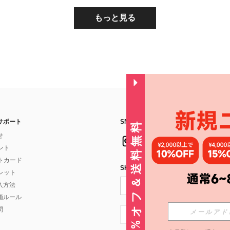
もっと見る
サポート
SNSフォローはこちら：
30%オフ＆送料無料
せ
イント
フトカード
SHEIN STYLE NEWSを購読する
ォレット
入方法
価ルール
問
JP + 81