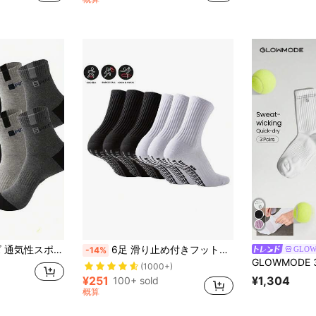
レタープリント 高弾性 アウトドアランニングソックス
6足 滑り止め付きフットボール/スポーツソックス、グリップドット、厚手テリーソール、ランニング、サッカー、バスケットボール、フィットネスに適しています (6/4/3/1足)
GLO
-14%
(1000+)
¥1,304
¥251
100+ sold
概算