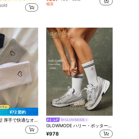
概算
sold
¥72 節約
スポーツ、カジュアルホームウェアに適しています。ユニセックス。クリスマス/感謝祭/バレンタインデーのギフトにも最適です。
GLOWMODE
GLOWMODE ハリー・ポッター 2パック ソフトで快適なジャカード刺繍 チャフィング防止 コットンブレンド クルーソックス & アンクルソックスセット デイリーカジュアル
¥978