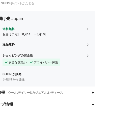
1
SHEINポイントがたまる
届け先
Japan
送料無料
お届け予定日:
8月14日 - 8月16日
返品無料
ショッピングの安全性
安全な支払い
プライバシー保護
SHEIN が販売
SHEIN から発送
4.86
2
230
情報
ウール,デイリー&カジュアル,レディース
4.86
2
230
ップ情報
4.86
2
230