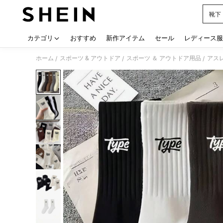
靴下
Use up
カテゴリ
おすすめ
新作アイテム
セール
レディース服
ホーム
スポーツ & アウトドア
スポーツ ＆ アウトドア用品
アス
/
/
/