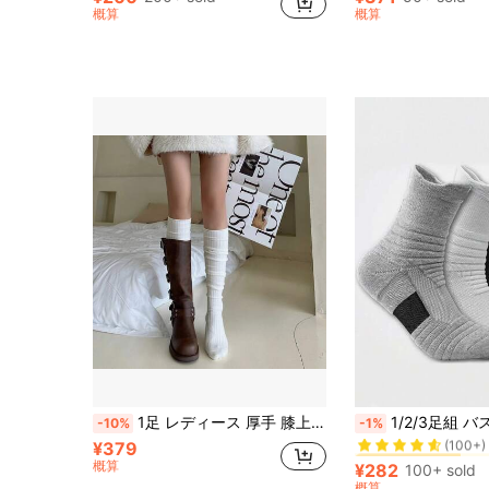
概算
概算
#4 ベストセラー
1足 レディース 厚手 膝上丈ソックス - 暖かい カレッジスタイル、ソフトなポリエステル素材、洗濯機洗い可、無地 - 寒い日に必需品、冬のプレゼントに最適、鮮やかな色、エレガントなデザイン、テクスチャ、季節の必需品、ファッション愛好家向け、ONE LITTLE BEEで販売
1/2/3足組 バスケットボールソックス ミッドカーフ丈 ティーンエイジャー&大人
-10%
-1%
(100+)
¥379
#4 ベストセラー
#4 ベストセラー
概算
(100+)
(100+)
¥282
100+ sold
#4 ベストセラー
概算