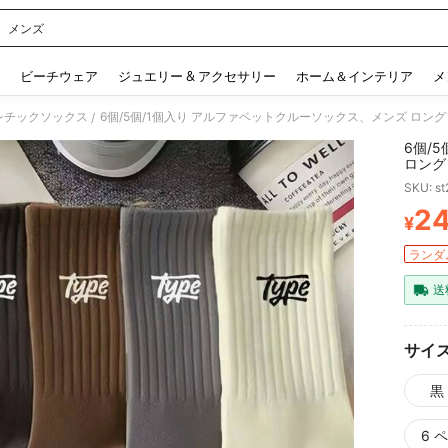
 メンズ
 and down arrow keys to navigate search 検索履歴 and 人気ワード. Press Enter to 
ビーチウェア
ジュエリー & アクセサリー
ホーム＆インテリア
メ
レチックソックス
/
6個/
ロング
速乾カ
SKU: s
2
¥
PR
ランダム
送
サイ
黒
6 