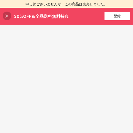
9.7k+ sold
(1000+)
14 Pro Max、13、12 Pro、Pro、11/
高リピート率
s/16 Pro Max/15/15 Pro/15 Pro Max/
申し訳ございませんが、この商品は完売しました。
234
12 Mini、16e対応、星空パターン カ
14/14 Pro/14 Pro Max対応、埋め込
¥
-4%
200+ sold
メラフィルム/高精細、フルカバーレ
み人工ダイヤモンド輝くカメラカバ
181
¥
-20%
ンズプロテクター
ー強化ガラス、彼女へのギフト
30%OFF＆全品送料無料特典
完売
登録
5
#9 ベストセラー
に iPhone 17 レンズプロテクター
8
高リピート率
17 Pro Max/17 Pro/17 Air/17/16/15/1
4/13用 光沢カメラレンズ保護フィル
#9 ベストセラー
#9 ベストセラー
に iPhone 17 レンズプロテクター
に iPhone 17 レンズプロテクター
¥49 節約
ム、シルバーグリッターシャイニー
高リピート率
高リピート率
1.4k+ sold
(1000+)
シェル、9H硬度 傷防止PC素材、気
iPhone 16/15/14/13/12/11 Pro Max/1
226
#9 ベストセラー
に iPhone 17 レンズプロテクター
泡なし接着、気泡なし、高精細透
¥
-1%
5/14/12/13/11 Pro用カメラレンズ保
1k+ sold
(1000+)
高リピート率
明、ぼやけのないクリアな写真、フ
護フィルム、アーマードカメラスク
197
ァッショナブルな女性用スマートフ
¥
-20%
リーンプロテクターアクセサリー、
ォン
保護ケース対応、高精細強化ガラ
ス、落下防止、誕生日/家族や友人へ
のギフト、合金金属強化ガラス全面