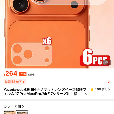
1/11
264
-11%
¥
¥298
期間限定値下げ
Yezodawee 6枚 9H ナノマットレンズベース保護フ
5.00
(
13
)
ィルム 17 Pro Max/Pro/Air/17シリーズ用 - 指
紋防止/反射防止/傷防止、精密カット、気泡な
し、簡単取り付け、スマホケース対応、ワイヤレス
充電対応、黄ばみ防止、高精細透明、耐久性のある
カラー: 6個
ミニマリストカメラ保護