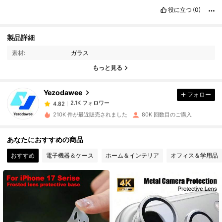
役に立つ
(0)
製品詳細
2.1K フォロワー
4.82
素材:
ガラス
もっと見る
2.1K フォロワー
4.82
Yezodawee
フォロー
2.1K フォロワー
4.82
210K 件が最近販売されました
80K 回数目のご購入
2.1K フォロワー
4.82
あなたにおすすめの商品
おすすめ
電子機器＆ケース
ホーム＆インテリア
オフィス＆学用品
2.1K フォロワー
4.82
2.1K フォロワー
4.82