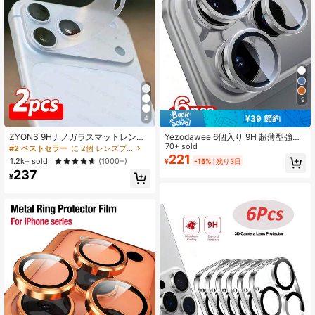
2.1K フォロワー
4.82
2.1K フォロワー
4.82
2.1K フォロワー
4.82
19
¥39 節約
4
2.1K フォロワー
ZYONS 9Hナノガラスマットレンズ
Yezodawee 6個入り 9H 超薄型強化
4.82
ベースプロテクター2枚セット iPhon
ガラス カメラレンズプロテクター 金
70+ sold
#2 ベストセラー
に 2個 レンズプロテクター
e 17 Pro Max/Pro/Air/17対応 - 指紋
属製独立カメラカバーアクセサリー
221
1.2k+ sold
(1000+)
¥
-15%
残り3日
防止/反射防止/傷防止、精密カット、
付き シルバー iPhone 17 Pro/17 Pro
237
気泡ゼロ、簡単装着、ケース装着可
Max、16 Pro Max/15/14/13/12/11に
¥
2.1K フォロワー
4.82
能、ワイヤレス充電対応、黄ばみ防
対応
止、HDクリア、ミニマリストカメラ
ガード。デイリーシールド、オフィ
ス、自宅などあらゆるシーンで活
躍。デイリーシールド オフィス ホー
ムレンズプロテクター スマホカメラ
カバー 防水 耐衝撃 落下防止 傷防止