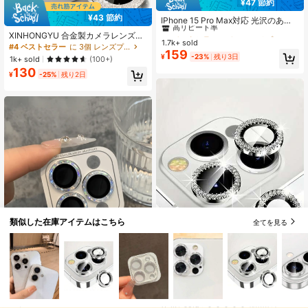
¥47 節約
#4 ベストセラー
に iPhone 16プラス レンズプロテクター
¥43 節約
高リピート率
IPhone 15 Pro Max対応 光沢のある
クリスタルレンズ保護フィルム 1枚
#4 ベストセラー
#4 ベストセラー
に iPhone 16プラス レンズプロテクター
に iPhone 16プラス レンズプロテクター
XINHONGYU 合金製カメラレンズ保
オールインワンスマートフォンレン
1.7k+ sold
高リピート率
高リピート率
護フィルム 3枚セット iPhone 17 Pro
#4 ベストセラー
に 3個 レンズプロテクター
ズカバーフレーム 強化ガラスレンズ
159
Max 17 Air 17 Pro 16 Pro Max 16 15
#4 ベストセラー
に iPhone 16プラス レンズプロテクター
¥
-23%
残り3日
ステッカー 誕生日、家族、友人への
1k+ sold
(100+)
15 Plus 14 13 12 11 Mini Plus Pro M
高リピート率
ギフト 防水、耐衝撃、傷防止、指紋
130
ax対応 光沢のある単層メタルグリッ
¥
-25%
残り2日
防止
ター 9H硬度 傷防止スクリーンプロ
テクター おしゃれなアクセサリー 気
の利いた保護ケース シルバーグリッ
ター イースターギフト 春のパーティ
ー
類似した在庫アイテムはこちら
全てを見る
7
¥45 節約
3枚セット カラフルラインストーン
カメラレンズ保護フィルム 17/17 Air/
#1 ベストセラー
に 3個 レンズプロテクター
Sky カメラレンズ保護フィルム、15/
17 Pro/17 Pro Max/16/16 Pro/16 Plu