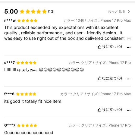
5.00
(13)
もっと見る
n***w
カラー: 10個 / サイズ: iPhone 17 Pro Max
This
product
exceeded
my
expectations
with
its
excellent
quality
,
reliable
performance
,
and
user
-
friendly
design
.
It
was
easy
to
use
right
out
of
the
box
and
delivered
consistent
results
.
The
value
for
the
price
is
impressive
,
making
it
a
役に立つ
(0)
worthwhile
purchase
.
I
would
confidently
recommend
it
to
anyone
considering
buying
it
.
s***7
カラー: クリア / サイズ: iPhone 17 Pro
رائع
منتج
جداااااااااا
😍😍😍😍😍😍😍😍😍😍
役に立つ
(0)
f***6
カラー: クリア / サイズ: iPhone 17 Pro Max
its
good
it
totally
fit
nice
item
役に立つ
(0)
G***7
カラー: クリア / サイズ: iPhone 17 Pro
Gooooooooooooooooood