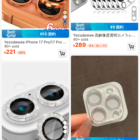
23
¥9 節約
¥55 節約
Yezodawee 高解像度透明カメラレ
ンズ保護フィルム6枚セット、iPhon
60+ sold
Yezodawee iPhone 17 Pro/17 Pro M
e 17 Pro Max、17 Pro、17 Air、17、
289
¥
-3%
残り3日
ax用カメラレンズ保護フィルム 6枚
90+ sold
16、14 Pro Max、15 Pro Max、16 P
セット 金属素材 独立型カメラカバー
221
ro Max、14 Pro、13、15 Plusおよび
¥
-20%
アクセサリー スマホケース対応 (ス
その他のモデルに対応、カメラスク
ターリーオレンジ)
リーンプロテクター、9H強化ガラ
ス、ひび割れ防止
10