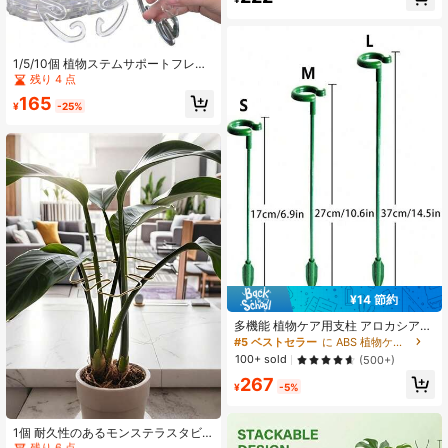
装飾/寝室装飾/ルーム装飾/ホームデ
コレーション/秋の装飾
1/5/10個 植物ステムサポートフレー
ム、アクリル製葉型植物サポートフ
残り 4 点
レーム、アクリル製モンセラート安
165
定クリップ、モンセラート植物葉型
¥
-25%
サポートフレーム、室内外の植物の
成長に適しています、ユニークで美
しい植物フレーム、植物の茎と根を
直立させることができます、室内外
の這う植物に適しています
¥14 節約
多機能 植物ケア用支柱 アロカシア、
エレガンスなど対応 / 5本セット
#5 ベストセラー
に ABS 植物ケージと支柱
100+ sold
(500+)
267
¥
-5%
#9 ベストセラー
に アイロン 植物ケージと支柱
残り 6 点
#9 ベストセラー
#9 ベストセラー
に アイロン 植物ケージと支柱
に アイロン 植物ケージと支柱
1個 耐久性のあるモンステラスタビ
ライザー&サポートシステム - 竹製ハ