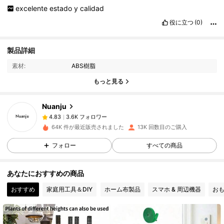
excelente
estado
y
calidad
役に立つ
(0)
製品詳細
3.6K フォロワー
4.83
素材:
ABS樹脂
もっと見る
3.6K フォロワー
4.83
Nuanju
3.6K フォロワー
4.83
64K 件が最近販売されました
13K 回数目のご購入
フォロー
すべての商品
3.6K フォロワー
4.83
あなたにおすすめの商品
3.6K フォロワー
4.83
おすすめ
家庭用工具＆DIY
ホーム布製品
スマホ & 周辺機器
お
3.6K フォロワー
4.83