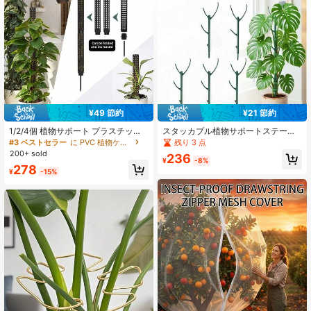
3.6K フォロワー
4.83
3.6K フォロワー
4.83
¥49 節約
¥21 節約
3.6K フォロワー
4.83
1/2/4個 植物サポート プラスチック
スタッカブル植物サポートステー
モスポール、モスコラムセット
ク、バイオニックブランチモンステ
残り 3 点
#3 ベストセラー
に PVC 植物ケージと支柱
ラ転倒防止サポートブラケット、カ
200+ sold
236
スタマイズ可能なモジュール式クラ
¥
-8%
278
イミング固定ロッド（マジックテー
¥
-15%
3.6K フォロワー
4.83
プ付き）、垂れ下がる大葉つる植物
用サポートフレーム、バルコニー・
パティオ向けミニマリスト鉢植え植
物シェイピングアクセサリー
3.6K フォロワー
4.83