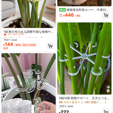
植物害虫対策カバー、巾着付き
NEW
防虫バッグ、花と果物の防虫ネッ
446
¥
-4%
ト、防鳥カバー
#1 ベストセラー
に アイロン 植物ケージと支柱
売り切れ間近！
1個 耐久性のある調整可能な植物サ
ポート、鋳鉄製植物固定ブラケッ
#1 ベストセラー
#1 ベストセラー
に アイロン 植物ケージと支柱
に アイロン 植物ケージと支柱
ト、屋外鉢植え植物固定装飾ツー
700+ sold
売り切れ間近！
売り切れ間近！
ル、植物安定化サポートシステム -
144
#1 ベストセラー
に アイロン 植物ケージと支柱
¥
-20%
過去10時間
金属製つる植物サポート、健康的な
概算
売り切れ間近！
植物の成長を促進、植物サポート構
造 | つる植物サポート | 金属製スタビ
ライザー
8個/4個 植物サポート、丈夫なつる
植物茎クリップ、つるホルダー、室
#6 ベストセラー
に ABS 植物ケージと支柱
内用花茎ホルダー、プラスチック製
200+ sold
ガーデニングツール、つる植物に適
222
し、キャンプ/ウェディング/ガーデン
¥