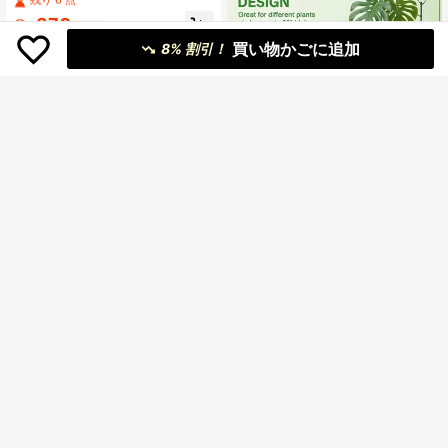
残り 6 点
残り 6 点
ンドル付きメタルクライミングプラ
#9 ベストセラー
に アイロン 植物ケージと支柱
370
ンツトレーナーキット、健康な植物
¥
-10%
残り 6 点
成長に最適な美的なガーデンサポー
買い物かごに追加
8% 割引！
ト、植物サポート構造 | クライミン
グプランツサポート | メタルスタビ
ライザー
¥29 節約
6個セット モンステラ植物サポート
セット、5本のサポートポールと1ロ
100+ sold
ールの結束バンド、スタッカブルな
449
¥
-6%
高いポール、つる植物の茎をサポー
トするように設計されたトレリスス
タイルのガーデニングサポート、屋
外ガーデニング、ガーデン用品、室
4パック 植物保護ネットケージ
NEW
内植物スタンド、植物用品
12本の地面釘付き、黒色ガーデンメ
残り 2 点
ッシュカバー 花・野菜保護用
2,814
¥
-7%