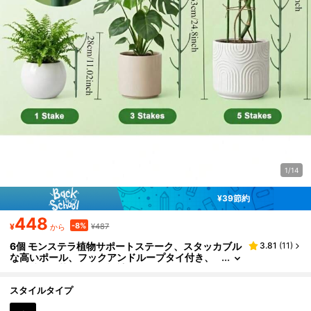
1/14
¥39節約
448
-8%
¥
¥487
から
6個 モンステラ植物サポートステーク、スタッカブル
3.81
(
11
)
な高いポール、フックアンドループタイ付き、
登り植物の茎サポート設計 - 耐久性のあるトレ
リススタイルのガーデンステーク、屋外ガーデニン
グツール
スタイルタイプ