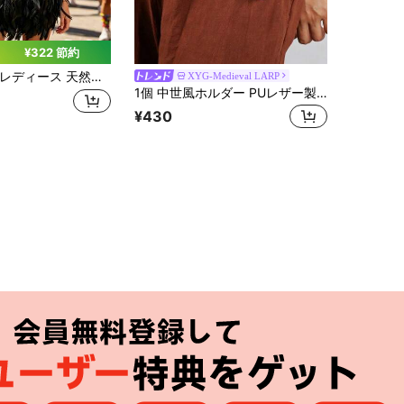
¥322 節約
ディース 天然羽スカート フェザー ショートミニスカート Aライン ウエストゴム フェザーチュチュスカート ハロウィンコスチューム用 マルチカラー
XYG-Medieval LARP
1個 中世風ホルダー PUレザー製 剣フロッグ シース スキャバード 男女兼用 ライブロールプレイング バイキング ナイト LARP ハロウィン
¥430
アプリ