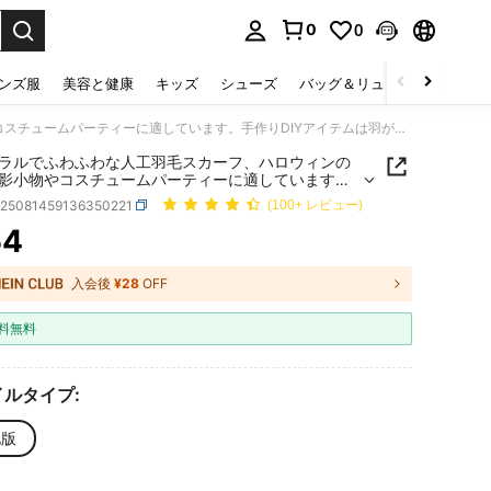
0
0
select.
ンズ服
美容と健康
キッズ
シューズ
バッグ＆リュック
下着＆
ナチュラルでふわふわな人工羽毛スカーフ、ハロウィンの写真撮影小物やコスチュームパーティーに適しています。手作りDIYアイテムは羽が抜けやすい傾向があります
ラルでふわふわな人工羽毛スカーフ、ハロウィンの
影小物やコスチュームパーティーに適しています。
DIYアイテムは羽が抜けやすい傾向があります
c25081459136350221
(100+ レビュー)
54
ICE AND AVAILABILITY
入会後
¥28
OFF
料無料
ルタイプ:
化版