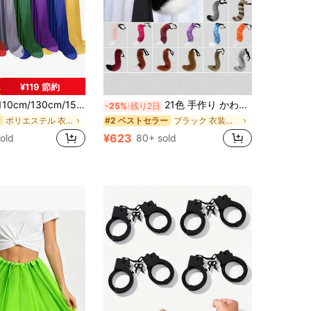
¥119 節約
cm/130cm/150cm/170cm ハロウィン マント 大人用 カラー布、デスマント ウィザード デビルマント、フェスティバルコスチューム小道具 ブラックケープ
21色 手作り かわいい猫の尻尾付きぬいぐるみ耳カチューシャ、アニメコスプレ狐の尻尾セット、パーティーステージアクセサリーギフト
-25%
残り2日
ポリエステル 衣装プロップ
ブラック 衣装プロップ
#2 ベストセラー
¥623
old
80+ sold