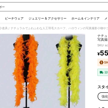
ボー
 and down arrow keys to navigate search 検索履歴 and 人気ワード. Press Enter to 
ビーチウェア
ジュエリー & アクセサリー
ホーム＆インテリア
メ
小道具
/
ナチュ
写真撮
手作り
SKU: s
5
¥
PR
送
スタイ
強