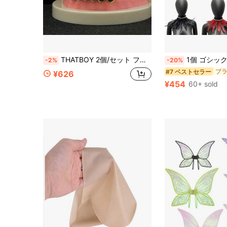
THATBOY 2個/セット ファッション ライトラグジュアリー 輝くグリルズ 銅ジルコニア グリルズ クール パーソナライズギフト ヒップホップ ラッパー 男女兼用
1個 ゴシックスタイル パール&フェザートリム ネックチョーカー、エレガントでファッショナブル、カーニバル
-2%
-20%
#7 ベストセラー
¥626
¥454
60+ sold