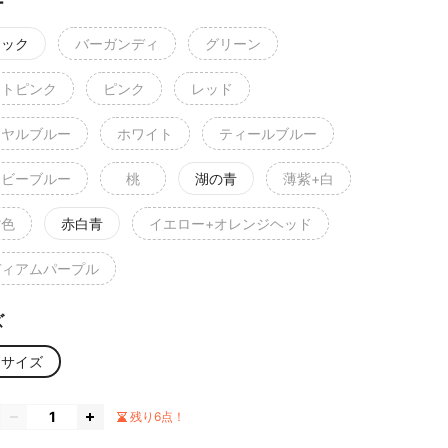
ー
ラック
バーガンディ
グリーン
ットピンク
ピンク
レッド
イヤルブルー
ホワイト
ティールブルー
イビーブルー
桃
湖の青
薄紫+白
紫色
赤白青
イエロー+オレンジヘッド
ディアムパープル
ズ
ンサイズ
残り6点！