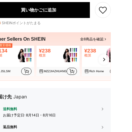
買い物かごに追加
3
SHEINポイントがたまる
her Sellers On SHEIN
全8商品を確認
最安価格
134
¥238
¥238
¥
算
概算
概算
概
JSLSM
MZZJIAZHUANG
Rich Home
届け先
Japan
送料無料
お届け予定日:
8月14日 - 8月16日
返品無料