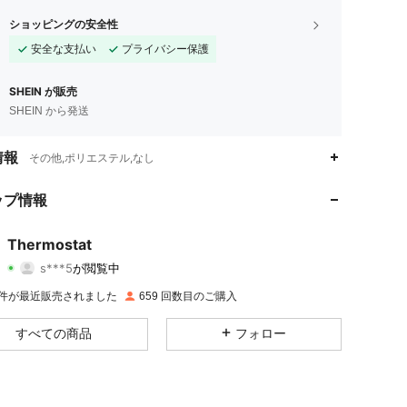
ショッピングの安全性
安全な支払い
プライバシー保護
SHEIN が販売
SHEIN から発送
情報
その他,ポリエステル,なし
4.76
48
302
ップ情報
4.76
48
302
Thermostat
s***5
が閲覧中
4.76
48
302
評価
商品
フォロワー
K 件が最近販売されました
659 回数目のご購入
4.76
48
302
すべての商品
フォロー
4.76
48
302