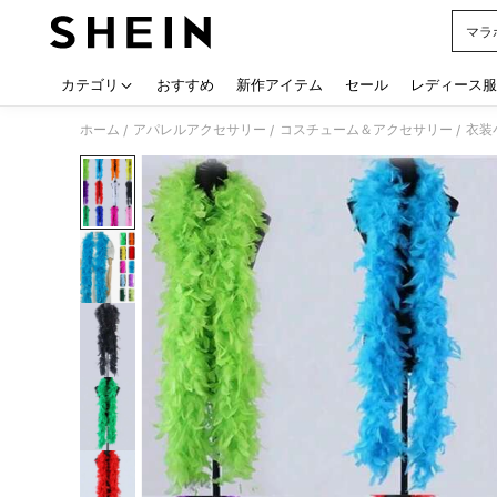
マラ
Use up
カテゴリ
おすすめ
新作アイテム
セール
レディース服
ホーム
アパレルアクセサリー
コスチューム＆アクセサリー
衣装
/
/
/