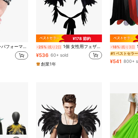
¥178 節約
ー、コスチュームプロップ、パーティーやコスプレに最適、休日の友人への完璧なギフト
1個 女性用フェザーカラー、レイブンフェザーショール、ハロウィンスワンレイク魔女コスチューム小物、ハロウィンアクセサリー
110
-25%
残り2日
-18%
残り3日
#1 ベストセラー
¥536
60+ sold
¥541
800+ s
創業1年