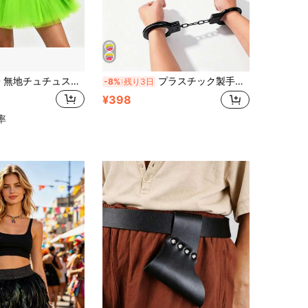
1個 D EXCEED 無地チュチュスカート レディース 80年代風ネオンチュチュスカート 3層カラフルチュールチュチュダンススカート ランニングショートスカート 80年代テーマパーティー 学校のダンスパフォーマンス バースデー ハロウィンパーティー用
プラスチック製手錠、アクセサリー、メイクアップ小物、コスチューム小物、ロールプレイ小物、ステージ小物、ゲーム小物、パフォーマンス小物、マッチング小物、パフォーマンス小物、ホリデー小物、ポータブル、革新的、友人へのギフトに最適 (製品は手作業で着色されているため、製品の黒色は汚れではなく、手作業による色ムラです)
-8%
残り3日
¥398
率