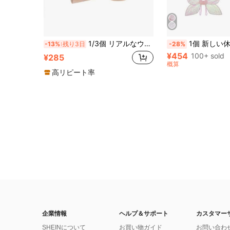
1/3個 リアルなウィッグキャップ - メンズ ラテックス製ハゲキャップ、軽量で快適、メイクアップパーティー、いたずら、ステージパフォーマンス、ウィッグスタイリング、面白い小道具、様々なイベントに適しています(ユニセックス)
1個 新しい休日パーティーメイクアップ小道具 大人用コスチュー
-13%
残り3日
-28%
¥454
100+ sold
¥285
概算
高リピート率
企業情報
ヘルプ＆サポート
カスタマー
SHEINについて
お買い物ガイド
お問い合わ