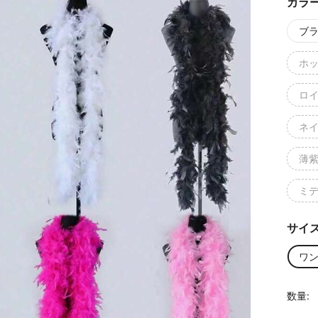
カラ
ブ
ホ
ロ
ネ
薄
ミ
サイ
ワ
数量: