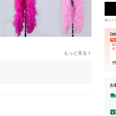
購入で
Ot
¥
概
もっと見る
お