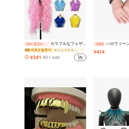
カラフルなフェザーショール、DIYパーティー装飾アクセサリー、誕生日パーティー、ハロウィン、クリスマスなど様々なシーンに適しています、女性用フェイクフェザーショール、ポリエステルとスパンデックスのファッショナブルなヴィンテージブレンド、ステージパフォーマンス、ホームデコレーション、カーニバルコスチュームアクセサリーに最適、家族や友人への完璧なギフト、プライド、パーティードレス
ハロウィーンパフォーマンスボール フェザーリストバンド 2個セット、リストアクセサリ
-2%
過去9時間
-20%
ポリエステル 衣装プロップ
#8 ベストセラー
¥414
¥241
60+ sold