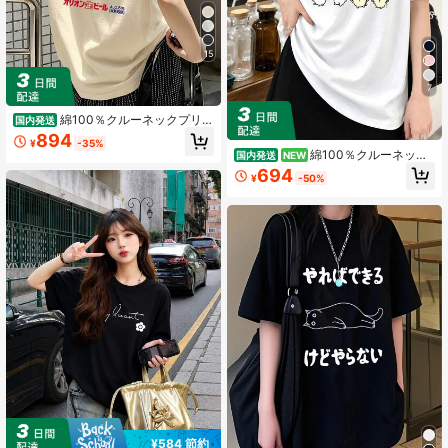
15
7
綿100％クルーネックプリン
国内発送
ト半袖Tシャツ、女性用新作夏服、ス
894
¥
-35%
タイリッシュなゆったりカジュアル
綿100％クルーネック
国内発送
NEW
トップス
プリント半袖Tシャツ、女性用新作夏
694
¥
-50%
服、スタイリッシュなゆったりカジ
ュアルトップス
¥584 節約