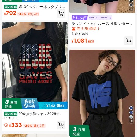
綿100％クルーネックプリン
国内発送
4
ト半袖Tシャツ、女性用新作夏服、ス
792
¥
-42%
残り3日
タイリッシュなゆったりカジュアル
#ラフコーデ
トップス
ラウンドネック ルーズ 和風 レター
プリント 可愛い猫 半袖Tシャツ、春
売り切れ間近！
夏カジュアル ブラック
1.3k+ sold
1,081
¥
概算
¥142 節約
200g純綿tシャツ2026年夏
国内発送
レディース新品半袖純綿少女柄プリ
90+ sold
15
ント半袖丸首カップルが着る丸首レ
333
¥
-30%
残り2日
ディーストップス