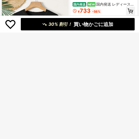
国内発送 レディース夏
国内発送
NEW
用半袖 T シャツ、綿素材クルーネッ
733
¥
-56%
ク、ゆったりシルエット、韓国風 Y2
K ミレニアルレトロ漫画文字プリン
トトップス
買い物かごに追加
30% 割引！
¥366 節約
レディース バレエダンサー
国内発送
6
ラインアート Tシャツ - ソフトピン
1,010
¥
-27%
ク ルーズフィット ラウンドネック
半袖トップス バレエポーズプリント
インり ミディアムストレッチ 通気性
の良い生地 通常のアパレル・ダンス
【国内発送｜翌日配送｜春
国内発送
練習する・休暇の服装に最
の新作】Y2K レディースTシャツ｜
1,022
¥
-26%
残り2日
春夏のマストハブアイテム！綿10
0％！普段使いから様々なシーンで活
躍。カップルデートにも最適です。