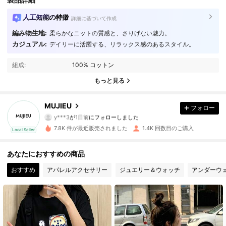
人工知能の特徴
詳細に基づいて作成
編み物生地:
柔らかなニットの質感と、さりげない魅力。
カジュアル:
デイリーに活躍する、リラックス感のあるスタイル。
574 フォロワー
4.68
組成:
100% コットン
574 フォロワー
4.68
もっと見る
574 フォロワー
4.68
MUJIEU
フォロー
y***3
が
1日前
にフォローしました
574 フォロワー
4.68
7.8K 件が最近販売されました
1.4K 回数目のご購入
Local Seller
574 フォロワー
4.68
あなたにおすすめの商品
574 フォロワー
4.68
おすすめ
アパレルアクセサリー
ジュエリー＆ウォッチ
アンダーウ
574 フォロワー
4.68
574 フォロワー
4.68