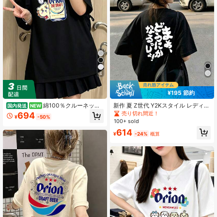
574 フォロワー
4.68
574 フォロワー
4.68
574 フォロワー
4.68
4
¥195 節約
綿100％クルーネック
新作 夏 Z世代 Y2Kスタイル レディー
国内発送
NEW
プリント半袖Tシャツ、女性用新作夏
ストップス 楽しい日本柄 ラウンドネ
売り切れ間近！
694
¥
-50%
服、スタイリッシュなゆったりカジ
ック 半袖Tシャツ カジュアル ブラッ
100+ sold
ュアルトップス
ク
614
¥
-24%
概算