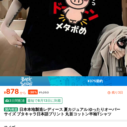
1/6
¥375節約
878
-30%
残り3日
¥
¥1,253
から
3日間配達
最短で8月13日に到着
日本本地製造レディース 夏カジュアル ゆったりオーバー
国内発送
サイズ ブタキャラ日本語プリント 丸首コットン半袖Tシャツ