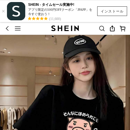
SHEIN - タイムセール実施中!
×
アプリ限定の500円OFFクーポン「JPAPP」を
インストール
今すぐ使おう！
(11,600)