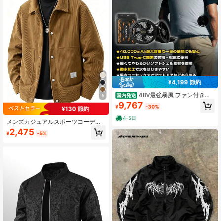
¥4,199 節約
48V最強暴風 ファン付きベ
国内発送
5
スト+ バッテリー 40000mAh Type-
9,767
¥
-30%
¥130 節約
C充電 長時間稼働 PSE認証済 ファン
付き作業服 暑さ対策 2026最新
4-5日
メンズカジュアルスポーツコーデュ
ロイウィンドブレーカー、春/秋レト
2,475
¥
-5%
ロマルチポケットユーティリティジ
ャケット