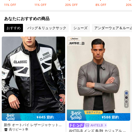
11% OFF
11% OFF
20% OFF
8% OFF
20%
5.9K フォロワー
4.76
あなたにおすすめの商品
おすすめ
バッグ＆リュックサック
シューズ
アンダーウェア＆ルー
5.9K フォロワー
4.76
5.9K フォロワー
4.76
5.9K フォロワー
4.76
5.9K フォロワー
4.76
4
¥445 節約
¥586 節約
新作 オートバイ レザージャケット
AHTELB
メンズ、レザージャケット メンズ ア
高リピート率
AHTELB メンズ 春/秋 カジュアル ヴ