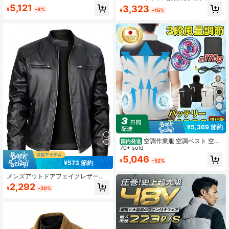
ウター、コントラストカラー レーシ
ィンテージ バイク レザー ジャケッ
5,121
3,323
ングジャケット メンズ、ルーズフィ
¥
-8%
¥
-15%
ト、ファッション ハンサム 無地 レ
ット ブランド スポーツ
ザーコート、カジュアル バイクスタ
イル レザー ジャケット、レーシング
スタイル、アウトドア集会やライデ
ィングアクティビティに最適、夫、
ボーイフレンド、友人、顧客、父親
へのギフト PUレザー スポーツジャ
ケット、レザージャケット、メンズ
ジャケット
¥5,369 節約
空調作業服 空調ベスト 空調
国内発送
ウェア フルセット ファン バッテリ
70+ sold
ー 空調服と互換不可 レディース 男
5,046
¥
-52%
女兼用 2026 爆買
¥573 節約
メンズアウトドアフェイクレザージ
ャケット、モーターサイクルスタイ
2,292
¥
-20%
ル、レトロスポーツ