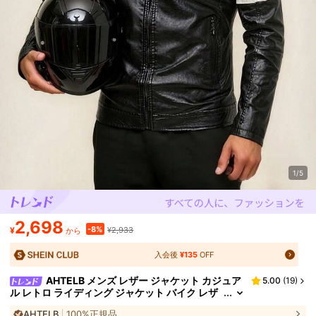
1/5
2,698
-8%
¥
¥2,933
から
入会後
¥135
OFF
AHTELB メンズ レザー ジャケット カジュア
5.00
(
19
)
ル レトロ ライディング ジャケット バイク レザ
ー ジャケット メンズ アウターウェア、非常にス
AHTELB
100%正規品
ポーティー