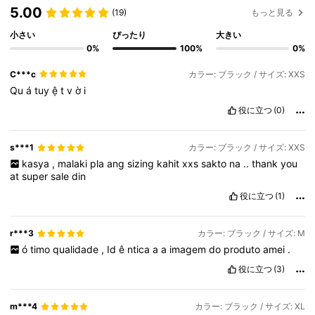
5.00
(19)
もっと見る
小さい
ぴったり
大きい
0%
100%
0%
C***c
カラー: ブラック / サイズ: XXS
Qu
á
tuy
ệ
t
v
ờ
i
役に立つ
(0)
s***1
カラー: ブラック / サイズ: XXS
kasya
,
malaki
pla
ang
sizing
kahit
xxs
sakto
na
..
thank
you
at
super
sale
din
役に立つ
(1)
r***3
カラー: ブラック / サイズ: M
ó
timo
qualidade
,
Id
ê
ntica
a
a
imagem
do
produto
amei
.
役に立つ
(3)
m***4
カラー: ブラック / サイズ: XL