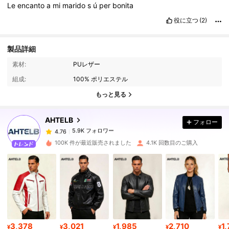
Le
encanto
a
mi
marido
s
ú
per
bonita
役に立つ
(2)
製品詳細
5.9K フォロワー
4.76
素材:
PUレザー
組成:
100% ポリエステル
5.9K フォロワー
4.76
もっと見る
AHTELB
フォロー
5.9K フォロワー
4.76
m***2
は
1日前
に購入しました
100K 件が最近販売されました
4.1K 回数目のご購入
5.9K フォロワー
4.76
5.9K フォロワー
4.76
5.9K フォロワー
4.76
3,378
3,021
1,985
2,710
1
¥
¥
¥
¥
¥