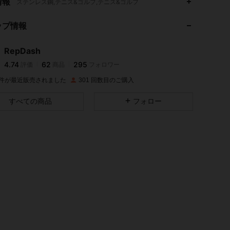
情報
ステンレス鋼,テニス&ゴルフ,テニス&ゴルフ
ップ情報
4.74
62
295
RepDash
4.74
62
295
評価
商品
フォロワー
K 件が最近販売されました
301 回数目のご購入
4.74
62
295
すべての商品
フォロー
4.74
62
295
4.74
62
295
4.74
62
295
4.74
62
295