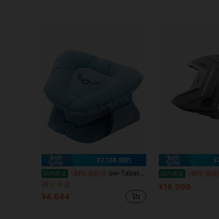
¥2,128 節約
¥
qw-Tabata Golf Practice Swing Training Practice Equipment Swing Practice Machine Golf Practice Supplies Ambidextrous Light Blue Triangle Sensei Fit GV0366
国内発送
-31%
最終日
国内発送
-31%
最終
残り 6 点
¥16,098
¥4,644