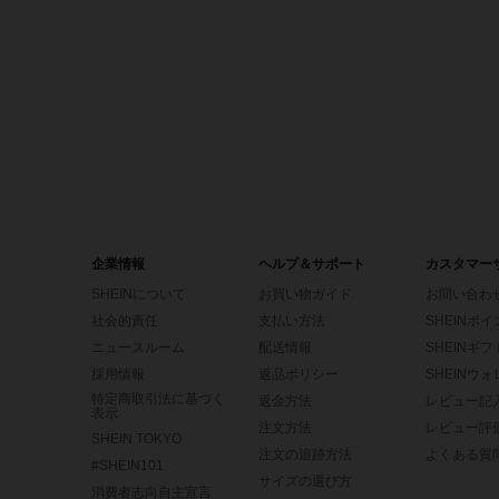
企業情報
ヘルプ＆サポート
カスタマー
SHEINについて
お買い物ガイド
お問い合わ
社会的責任
支払い方法
SHEINポ
ニュースルーム
配送情報
SHEINギ
採用情報
返品ポリシー
SHEINウ
特定商取引法に基づく
返金方法
レビュー記
表示
注文方法
レビュー評
SHEIN TOKYO
注文の追跡方法
よくある質
#SHEIN101
サイズの選び方
消費者志向自主宣言