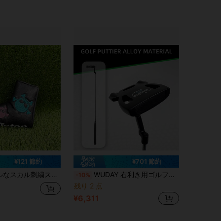
¥121 節約
¥701 節約
パターカバー、ストリートスタイルクールデザイン、ゴルフアクセサリー
WUDAY 右利き用ゴルフパター - エルゴノミックグリップ、重心調整フェース/トゥ/ヒールシステム、キャストヘッド for 安定性向上 - スイングスピード(遅い/速い)に適応 - あらゆるスキルレベルとコース状況に適合
-10%
残り 2 点
¥6,311