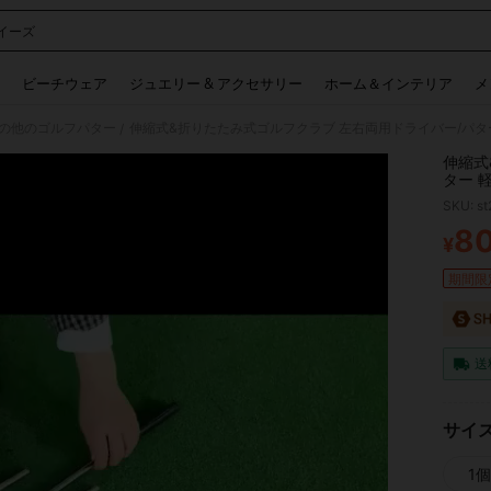
イーズ
 and down arrow keys to navigate search 検索履歴 and 人気ワード. Press Enter to 
ビーチウェア
ジュエリー & アクセサリー
ホーム＆インテリア
メ
の他のゴルフパター
/
伸縮式
ター 
スでも
SKU: s
8
¥
PR
期間限
送
サイ
1個