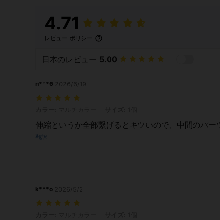
4.71
レビュー ポリシー
日本のレビュー
5.00
n***6
2026/6/19
カラー: マルチカラー, サイズ: 1個
カラー:
マルチカラー
サイズ:
1個
伸縮というか全部繋げるとキツいので、中間のパー
翻訳
k***o
2026/5/2
カラー: マルチカラー, サイズ: 1個
カラー:
マルチカラー
サイズ:
1個