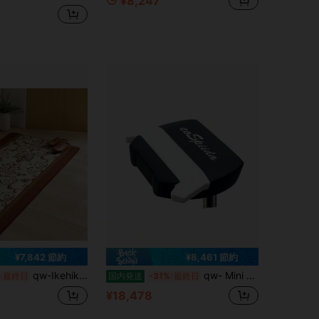
¥8,247
¥7,842 節約
¥8,461 節約
qw-Ikehiko Corridor Mat, Bronze, Approx. 67 x 700cm, Wine Corridor Mat, Long Mat, Soundproof, Non-Slip, Damask Pattern, Classical, Stylish #1312220282501
qw- Mini Putter cospiida PC+H/C 34 inch
最終日
国内発送
-31%
最終日
¥18,478