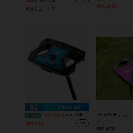
¥399
80+ sold
¥90,240
高リピート率
¥41,799 節約
qw- Golf Spider ZT Putter.
国内発送
-31%
最終日
残り 4 点
¥91,272
¥31,523