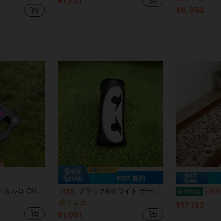
¥1,721
¥6,354
¥157 節約
Jean Carlo ジャン・カルロ CNT アンチスリップ ゴルフパター、プロフェッショナル アウトドア練習用 精密パター、メンズ ハイエンド ゴルフ用品、スポーツギフト
ブラック&ホワイト デーモンアイ ゴルフパターカバー、クール&コントラストカラーデザイン、目を引くパーソナライズされたゴルフプロテクター
-13%
国内発送
-31%
残り 2 点
¥17,123
¥1,051