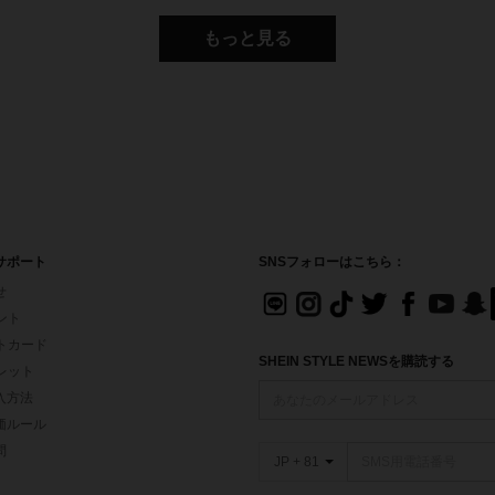
もっと見る
サポート
SNSフォローはこちら：
せ
イント
フトカード
SHEIN STYLE NEWSを購読する
ォレット
入方法
価ルール
問
JP + 81