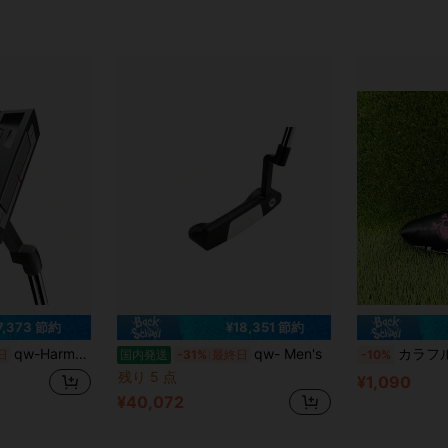
7,373 節約
¥18,351 節約
qw-Harmonized Golf Putter
qw- Men's
カラフルなスカル刺繍ストレート
日
国内発送
-31%
最終日
-10%
残り 5 点
¥1,090
¥40,072