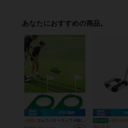
あなたにおすすめの商品。
¥155 節約
¥
ゴルフパターカップ 4個/2個/1個セット、室内/屋外ゴルフパター練習用、耐久性と軽量、ゴルフホールトレーニングアクセサリー、ゴルファー、初心者、プロへの最適なギフト、ゴルフギフト
-28%
国内発送
-31%
最終
残り 5 点