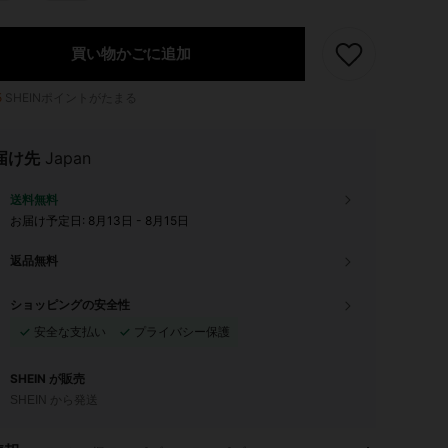
買い物かごに追加
5
SHEINポイントがたまる
届け先
Japan
送料無料
お届け予定日:
8月13日 - 8月15日
返品無料
ショッピングの安全性
安全な支払い
プライバシー保護
SHEIN が販売
SHEIN から発送