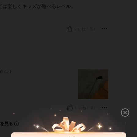
ては楽しくキッズが遊べるレベル。
いいね！ (0)
ld set
いいね！ (1)
を見る