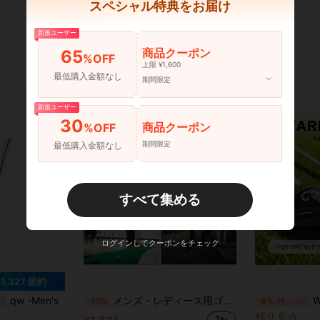
スペシャル特典をお届け
新規ユーザー
商品クーポン
65
%OFF
上限 ¥1,600
最低購入金額なし
期間限定
新規ユーザー
30
商品クーポン
%OFF
期間限定
最低購入金額なし
すべて集める
ログインしてクーポンをチェック
41,327 節約
qw -Men's
メンズ・レディース用ゴルフパター 伸縮式シャフト付き 初心者向け 練習・トリック用 両方向対応 調節可能 長さ調整可 ジュニア・大人用 ゴルフトレーニング PUストレッチ練習ボール付き トリックトレーナー ギフトに最適
WUDAY サソリ型
日
-10%
-8%
残り3日
残り 9 点