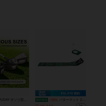
¥10,479 節約
鍛造ゴルフウェッジ - 右利き用ゴルフ クラブ CNC | 52°/56°/60° ステップドスチールシャフト、低重心、右利き、ウェッジ、滑り止めラバーグリップ、ステンレス鋼とシャフト、砂/芝に適しています
パターマット 2.81m ガイドライン パターカップ ネット付き パター練習 ゴルフ パター 練習 マット パッティング パター練習器具 ゴルフパター練習器具 オフィス
国内発送
-56%