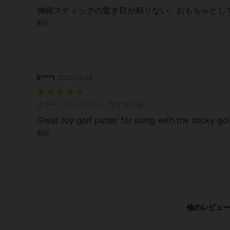
伸縮スティックの繋ぎ目が頼りない。おもちゃとし
翻訳
b***1
2025/11/29
カラー: マルチカラー, サイズ: 1個
カラー:
マルチカラー
サイズ:
1個
Great toy golf putter for using with the sticky go
翻訳
他のレビュー