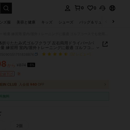
0
0
select.
ンズ服
美容と健康
キッズ
シューズ
バッグ＆リュック
下着＆
伸縮式&折りたたみ式ゴルフクラブ 左右両用ドライバー/パター 軽量 練習用 室内/屋外トレーニングに最適 ゴルフコースでも使用可能 初心者からプロまで対応
&折りたたみ式ゴルフクラブ 左右両用ドライバー/パ
軽量 練習用 室内/屋外トレーニングに最適 ゴルフコー
使用可能 初心者からプロまで対応
t25090551751838874
(32 レビュー)
08
¥874
から
-8%
ICE AND AVAILABILITY
定値下げ
入会後
¥40
OFF
料無料
ズ
2個