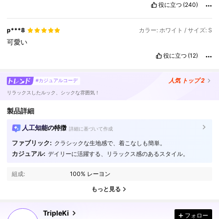
役に立つ
(240)
p***8
カラー: ホワイト / サイズ: S
可愛い
役に立つ
(12)
人気
トップ 2
#カジュアルコーデ
リラックスしたルック、シックな雰囲気！
製品詳細
人工知能の特徴
詳細に基づいて作成
ファブリック:
クラシックな生地感で、着こなしも簡単。
カジュアル:
デイリーに活躍する、リラックス感のあるスタイル。
87K フォロワー
4.85
組成:
100% レーヨン
87K フォロワー
4.85
もっと見る
TripleKi
フォロー
87K フォロワー
4.85