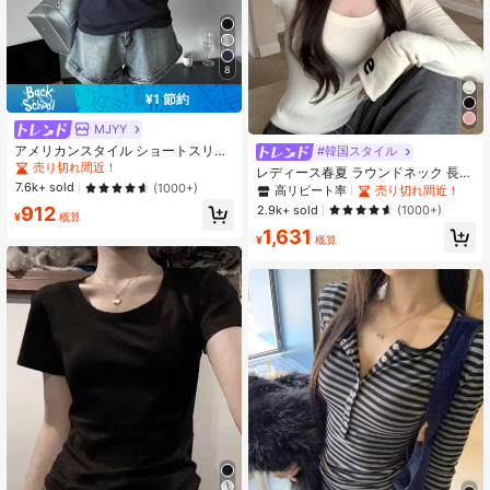
8
¥1 節約
MJYY
アメリカンスタイル ショートスリー
#韓国スタイル
ブ クルーネック フィットTシャツ レ
売り切れ間近！
レディース春夏 ラウンドネック 長袖
ディース ホワイト 春夏カジュアル
7.6k+ sold
レタープリントTシャツ カジュアル
(1000+)
高リピート率
売り切れ間近！
2.9k+ sold
912
(1000+)
¥
概算
1,631
¥
概算