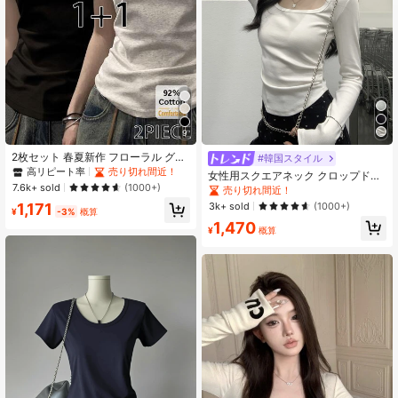
87K フォロワー
4.85
9
2枚セット 春夏新作 フローラル グレ
#韓国スタイル
ー + ブラック 半袖Tシャツ、レディ
高リピート率
売り切れ間近！
女性用スクエアネック クロップドT
ース スリムフィット 無地 カジュア
7.6k+ sold
シャツ、ラッシュデザイン フィッテ
(1000+)
売り切れ間近！
ル アンダーシャツ
ィング ショート ミドリフ露出トップ
3k+ sold
1,171
(1000+)
ス カジュアル ホワイト
¥
-3%
概算
1,470
¥
概算