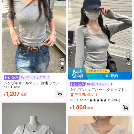
¥1 節約
#シアーミックス
シンプルオールマッチ 無地 ラウンド
#韓国スタイル
ネック スリミングウエスト 七分袖ト
900+ sold
女性用スクエアネック クロップドT
ップス、多用途カジュアル春
1,207
シャツ、ラッシュデザイン フィッテ
売り切れ間近！
¥
概算
ィング ショート ミドリフ露出トップ
600+ sold
(1000+)
ス カジュアル
1,468
¥
概算