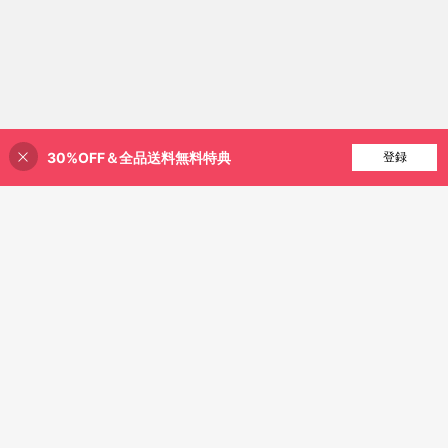
30%OFF＆全品送料無料特典
買い物かごに追加
登録
18% 割引！