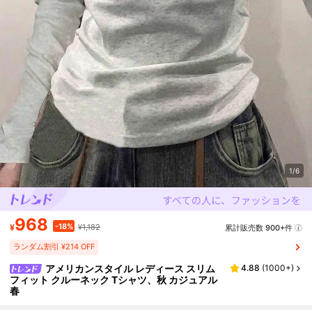
1/6
968
-18%
¥
¥1,182
累計販売数 900+件
ランダム割引 ¥214 OFF
アメリカンスタイル レディース スリム
4.88
(
1000+
)
フィット クルーネック Tシャツ、秋 カジュアル
春