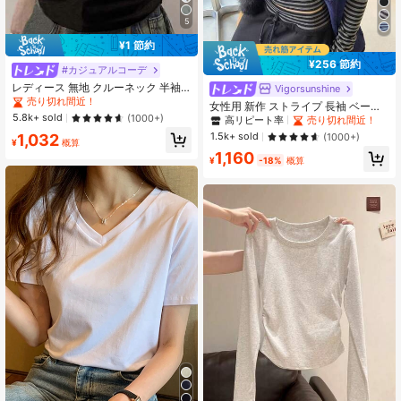
5
¥1 節約
¥256 節約
#カジュアルコーデ
レディース 無地 クルーネック 半袖
Vigorsunshine
カジュアルTシャツ、夏 ブラック
売り切れ間近！
女性用 新作 ストライプ 長袖 ベース
5.8k+ sold
レイヤー Tシャツ、フィッティング
(1000+)
高リピート率
売り切れ間近！
ニッチデザイントップス スプリング
1.5k+ sold
1,032
(1000+)
¥
概算
1,160
¥
-18%
概算