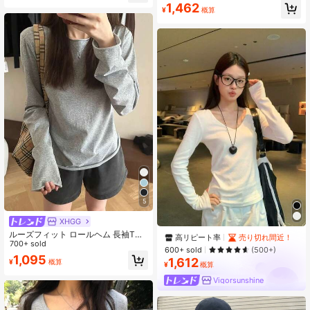
1,462
¥
概算
5
XHGG
ルーズフィット ロールヘム 長袖Tシ
高リピート率
売り切れ間近！
ャツ、薄手生地、スリムフィット、
700+ sold
600+ sold
(500+)
レイヤリングトップス スプリング
1,095
1,612
¥
概算
¥
概算
Vigorsunshine