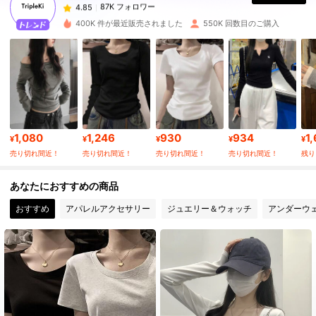
g***4
は
12時間前
に購入しました
400K 件が最近販売されました
550K 回数目のご購入
87K フォロワー
4.85
87K フォロワー
4.85
87K フォロワー
4.85
1,080
1,246
930
934
1
¥
¥
¥
¥
¥
売り切れ間近！
売り切れ間近！
売り切れ間近！
売り切れ間近！
残り 
87K フォロワー
4.85
あなたにおすすめの商品
おすすめ
アパレルアクセサリー
ジュエリー＆ウォッチ
アンダーウ
87K フォロワー
4.85
87K フォロワー
4.85
87K フォロワー
4.85