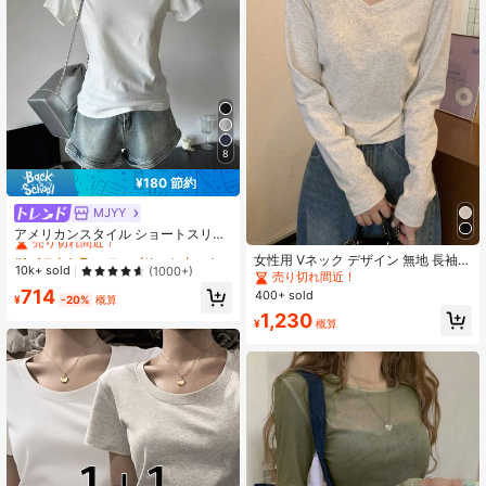
8
¥180 節約
MJYY
#1 ベストセラー
ファブリック 女性用Tシャツ
売り切れ間近！
アメリカンスタイル ショートスリー
ブ クルーネック フィッテッド Tシャ
#1 ベストセラー
#1 ベストセラー
ファブリック 女性用Tシャツ
ファブリック 女性用Tシャツ
女性用 Vネック デザイン 無地 長袖
ツ レディース、春夏、新作ホワイト
売り切れ間近！
売り切れ間近！
10k+ sold
(1000+)
ベースレイヤー Tシャツ、多用途、
売り切れ間近！
カジュアルトップス
#1 ベストセラー
ファブリック 女性用Tシャツ
秋冬カジュアル春
714
400+ sold
¥
-20%
概算
売り切れ間近！
1,230
¥
概算