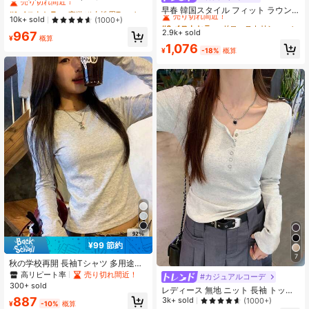
ー 半袖Tシャツ レディース、夏、ラ
#1 ベストセラー
#1 ベストセラー
夜遊び 女性用Tシャツ
夜遊び 女性用Tシャツ
売り切れ間近！
早春 韓国スタイル フィット ラウン
ウンドネック、スリムフィット、シ
売り切れ間近！
売り切れ間近！
10k+ sold
ドネック ドローストリング デザイン
(1000+)
#6 ベストセラー
#6 ベストセラー
ドローストリング 女性用Tシャツ
ドローストリング 女性用Tシャツ
ックなアメリカンスタイル 多用途 セ
多用途 長袖Tシャツ レディース カジ
#1 ベストセラー
夜遊び 女性用Tシャツ
2.9k+ sold
売り切れ間近！
売り切れ間近！
967
クシー トップス カジュアル、クリー
ュアル
¥
概算
売り切れ間近！
ンガール エステティック
#6 ベストセラー
ドローストリング 女性用Tシャツ
1,076
¥
-18%
概算
売り切れ間近！
¥99 節約
7
秋の学校再開 長袖Tシャツ 多用途
秋/冬 ヘザーグレー トップス レディ
高リピート率
売り切れ間近！
#カジュアルコーデ
ース スリム 無地 インナーベース カ
300+ sold
レディース 無地 ニット 長袖 トップ
ジュアル
ス Tシャツ 秋カジュアル 春
887
3k+ sold
(1000+)
¥
-10%
概算