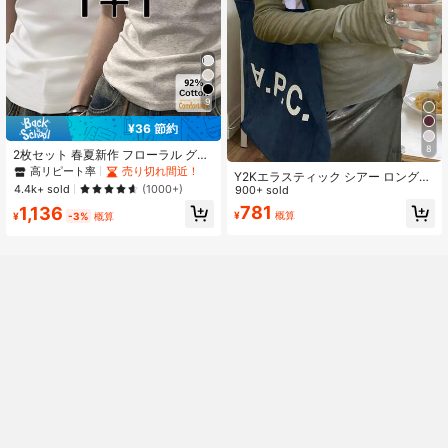
9
¥36 節約
8
2枚セット 春夏新作 フローラル グレ
ー+ホワイト 半袖Tシャツ、レディー
高リピート率
売り切れ間近！
Y2Kエラスティック シアー ロングス
ス スリムフィット 無地カジュアルア
4.4k+ sold
(1000+)
リーブ クルーネック フィッティング
900+ sold
ンダーシャツ
Tシャツ トップス スプリング
781
1,136
¥
概算
¥
-3%
概算