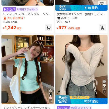
6
¥110 節約
#韓国スタイル
レディース カジュアル プレーン Vネ
女性用長袖Tシャツ、無地スリムフィ
ック 半袖 Tシャツ、夏 ホワイト
ットカジュアルアンダーシャツ、秋
売り切れ間近！
高リピート率
冬春
6.7k+ sold
200+ sold
1,242
977
¥
概算
¥
-10%
概算
9
¥237 節約
15
#1 ベストセラー
夜遊び 女性用Tシャツ
売り切れ間近！
ミントグリーン レギュラーショルダ
#韓国スタイル
#6 ベストセラー
ドローストリング 女性用Tシャツ