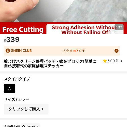
1/12
339
¥
入会後
¥17
OFF
蚊よけスクリーン修理パッチ - 蚊をブロック!簡単に
5.00
(
1
)
自己接着式の家庭修理ステッカー
スタイルタイプ
A
サイズ / カラー
クリックして購入
お届け先
Japan