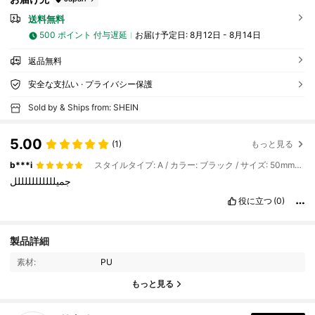
送料無料
500 ポイント 付与遅延
お届け予定日:
8月12日 - 8月14日
返品無料
安全な支払い · プライバシー保護
Sold by & Ships from: SHEIN
5.00
(1)
もっと見る
b***i
スタイルタイプ: A / カラー: ブラック / サイズ: 50mm*5m
جميلللللللللللل
役に立つ
(0)
65 フォロワー
4.86
製品詳細
65 フォロワー
4.86
素材:
PU
もっと見る
65 フォロワー
4.86