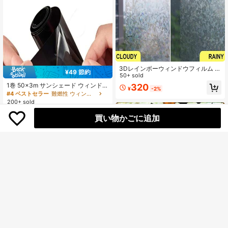
3Dレインボーウィンドウフィルム プ
¥49 節約
ライバシー、ステンドグラス効果ウ
50+ sold
ィンドウステッカー、取り外し可能
1巻 50x3m サンシェード ウィンドウ
320
¥
-2%
な非粘着性ガラスビニール UVカット
ティントフィルム ソーラーUV保護
#4 ベストセラー
難燃性 ウィンドウフィルム
熱反射装飾的なウィンドウカバー ホ
熱UV遮断 ガラスステッカー 傷防止
200+ sold
ーム オフィス用、ステッカー、ウォ
VLT 1%-50% カーフォイル、ステッ
ールデカール、ビニールデカール ホ
278
カー、ウォールデカール、ビニール
¥
-15%
買い物かごに追加
ームデコレーション用、春のデコレ
デカール ホームデコレーション、春
ーションアイテムでお家をリフレッ
の装飾アイテム ホームリフレッシ
シュ、お祭りデコレーションステッ
ュ、フェスティバル装飾ステッカー
カー ギフト 誕生日 卒業
ギフト 誕生日 卒業
マルチパック ハロウィンウィンドウ
ステッカー、再利用可能なゴースト