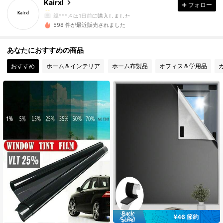
Kairxl
フォロー
65 フォロワー
4.86
親***さ
は
1日前
に購入しました
598 件が最近販売されました
65 フォロワー
4.86
あなたにおすすめの商品
65 フォロワー
4.86
おすすめ
ホーム＆インテリア
ホーム布製品
オフィス＆学用品
65 フォロワー
4.86
65 フォロワー
4.86
65 フォロワー
4.86
65 フォロワー
4.86
65 フォロワー
4.86
¥46 節約