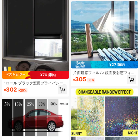
ます; 感謝祭、家族&友人の集まりパ
ーティー秋の装飾、秋テーマパーテ
ィー、感謝祭誕生日パーティー用
品、感謝祭収穫テーマ装飾
¥27 節約
片面鏡窓フィルム: 鏡面反射窓フィル
¥76 節約
ム、プライバシー、断熱、UV保護、
305
¥
-8%
反射防止、安全窓フィルム、日光遮
1ロール ブラック窓用プライバシー
断窓フィルム、家庭、オフィスに適
フィルム、覗き見防止プライバシー
302
しています (シルバー-シルバー)
¥
-20%
ウィンドウフィルム、UVカット遮光
ウィンドウフィルム、室内、ホー
ム、オフィス、キッチンウィンドウ
フィルムに適しています