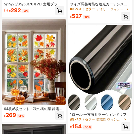
5/15/25/35/50/70%VLT窓用プライ
サイズ調整可能な遮光カーテンスト
バシーフィルム ビニール 自己粘着
リップ、フックアンドループファス
#3 ベストセラー
デイリー ウィンドウステッカーとフィルム
292
¥
-4%
車のガラスステッカー 日光 UV遮蔽
ナー付き、寝室と窓のカバーに適
527
ヒートコントロール ドアカバー デカ
し、優れた遮光性、断熱性、UV保護
¥
-8%
ール ホーム・カーデコレーション
性能、完全遮光素材
64枚/6枚セット - 秋の楓の葉 静電気
式ウィンドウステッカー、感謝祭 秋
269
1ロール 一方向ミラーウィンドウフ
¥
-4%
の静電気ステッカー、ホーム秋の装
ィルム シルバー反射 自己接着式 日
#5 ベストセラー
難燃性 ウィンドウフィルム
飾アイテム -- 再利用可能なガラス静
よけ 耐熱 UVカット プライバシー保
電気式ウィンドウステッカー、秋の
154
護 ガラスフィルム
¥
-50%
葉、花、かぼちゃのパターン、屋
外、室内、オフィス装飾に適してい