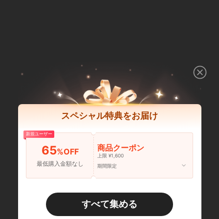
スペシャル特典をお届け
新規ユーザー
商品クーポン
65
%OFF
上限 ¥1,600
最低購入金額なし
期間限定
すべて集める