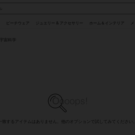
ル
 and down arrow keys to navigate search 検索履歴 and 人気ワード. Press Enter to 
ビーチウェア
ジュエリー & アクセサリー
ホーム＆インテリア
メ
宇宙科学
一致するアイテムはありません。他のオプションで試してみてください