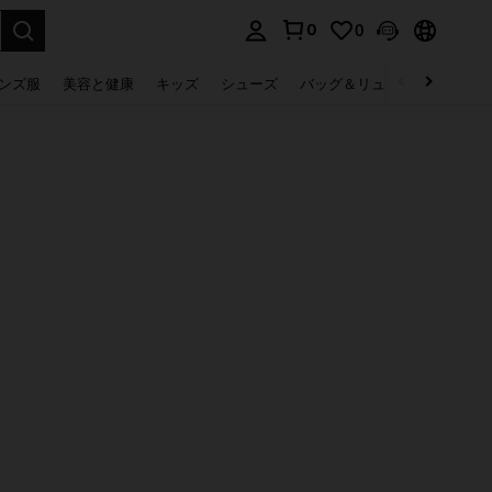
0
0
select.
ンズ服
美容と健康
キッズ
シューズ
バッグ＆リュック
下着＆
。